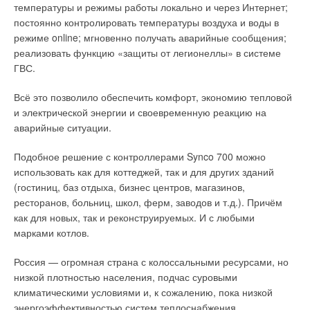
потребителей тепловой энергии.
температуры и режимы работы локально и через Интернет;
вред здоровью (нарушение дыхания) и неблагоприятно
постоянно контролировать температуры воздуха и воды в
влияют на экосистемы (кислотные дожди).
В комбинированной теплофикационной системе,
режиме online; мгновенно получать аварийные сообщения;
изображённой на рис. 2, базовую нагрузку системы
реализовать функцию «защиты от легионеллы» в системе
Также горелка FlatFire имеет самый высокий коэффициент
покрывают на основном источнике централизованной
ГВС.
полезного действия формирования смеси «воздух/газ»
системы теплоснабжения — ТЭЦ. Далее нагретую сетевую
благодаря оснащению устройством Read, которое
воду (теплоноситель) по подающему теплопроводу
Всё это позволило обеспечить комфорт, экономию тепловой
контролирует и время от времени регулирует смешивание
централизованной системы теплоснабжения направляют в
и электрической энергии и своевременную реакцию на
«воздух/газ» в течение всего периода эксплуатации котла.
местную систему теплоснабжения, где пиковую тепловую
аварийные ситуации.
Это обеспечивает отсутствие отклонений в процессе работы,
нагрузку покрывают в автономном источнике теплоты,
кроме того, нет необходимости в корректировке во время
Подобное решение с контроллерами Synco 700 можно
подключённом к подающему и обратному теплопроводам
ввода в эксплуатацию и во время осмотра.
использовать как для коттеджей, так и для других зданий
местной системы теплоснабжения. Величину нагрева воды в
(гостиниц, баз отдыха, бизнес центров, магазинов,
автономном пиковом источнике теплоты регулируют в
ресторанов, больниц, школ, ферм, заводов и т.д.). Причём
зависимости от потребности абонента.
как для новых, так и реконструируемых. И с любыми
При понижении давления (температуры) или уменьшении
марками котлов.
расхода сетевой воды ниже заданных величин,
Россия — огромная страна с колоссальными ресурсами, но
контролируемых датчиками давления (температуры или
низкой плотностью населения, подчас суровыми
расхода), местную систему теплоснабжения потребителя
климатическими условиями и, к сожалению, пока низкой
автоматически отключают от подающей и обратной
энергоэффективностью систем теплоснабжения.
магистралей централизованной системы теплоснабжения с