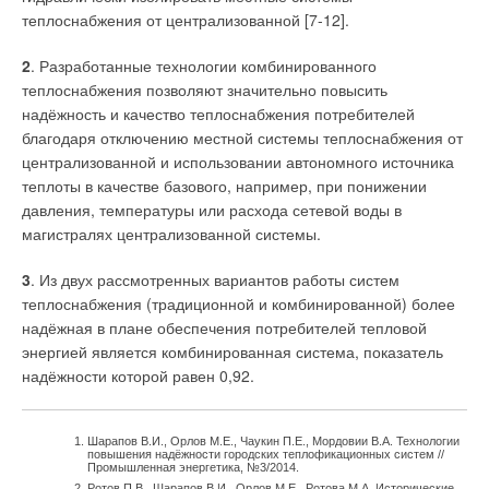
теплоснабжения от централизованной [7-12].
2
. Разработанные технологии комбинированного
теплоснабжения позволяют значительно повысить
надёжность и качество теплоснабжения потребителей
благодаря отключению местной системы теплоснабжения от
централизованной и использовании автономного источника
теплоты в качестве базового, например, при понижении
давления, температуры или расхода сетевой воды в
магистралях централизованной системы.
3
. Из двух рассмотренных вариантов работы систем
теплоснабжения (традиционной и комбинированной) более
надёжная в плане обеспечения потребителей тепловой
энергией является комбинированная система, показатель
надёжности которой равен 0,92.
Шарапов В.И., Орлов М.Е., Чаукин П.Е., Мордовии В.А. Технологии
повышения надёжности городских теплофикационных систем //
Промышленная энергетика, №3/2014.
Ротов П.В., Шарапов В.И., Орлов М.Е., Ротова М.А. Исторические