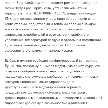
пиковых источников теплоты, установленных в местной
ЖУРНАЛ СОК ИЮНЬ 2022
парой. В дальнейшем при плановом ремонте помещений
Radio System Visio.
→
Обустройство крышных котельных для второй очереди
системе теплоснабжения, которые при нормальной работе
можно будет расширить сеть, установив комнатные
офисного парка Comcity, фаза «Браво»
системы в базовом режиме будут находиться в резерве.
ЖУРНАЛ СОК ДЕКАБРЬ 2021
термостаты типа RDG-100KN, -160KN, поддерживающие
Именно на этой автоматике реализуется возможность
→
Функциональное резервирование предусмотрено в СНиП 41-
Вентиляция на химических производствах: требования,
KNX, для согласованного управления встроенными в пол
многозонального отопления, где с помощью беспроводных
особенности, решения
02-2003 «Тепловые сети» при совместной работе различных
конвекторами, радиаторами и тёплыми полами в каждой
ЖУРНАЛ СОК ОКТЯБРЬ 2021
термостатов регулируются отдельные зоны с разными
источников теплоты.
→
О вновь об актуальном: что говорили на выставке ISH
комнате и выработке тепла точно в соответствии с
температурами.
2021 эксперты об организации климат-контроля при
запросами потребителей и возможности удалённого
пандемии
Одним из возможных подходов к повышению надёжности
ЖУРНАЛ СОК ИЮНЬ 2021
управления температурой воздуха в отдельном помещении.
комбинированных систем теплоснабжения является
Одно помещение — один термостат. Вот принцип
отключение местных систем теплоснабжения от
эффективного управления микроклиматом.
централизованной системы в случае нарушения в ней
гидравлических и температурных режимов и обеспечение
Выбрали именно свободно конфигурируемый контроллер
тепловой нагрузки местной системы теплоснабжения с
Synco 700, поскольку он имеет модульную архитектуру, что
Уведомления отключены
помощью децентрализованных источников теплоты.
позволяет выбрать оптимальную конфигурацию и
наращивать систему в дальнейшем, при появлении новых
Комментарии
контуров отопления, может управлять одно-,
двухступенчатой или модулированной горелкой,
В этой теме еще нет комментариев
поддерживает до четырёх смесительных контуров с
трёхпозиционными и аналоговыми приводами клапанов и 41
Устройство подобного многозонального управления
гидравлическую схему с возможностью адаптации к
котельной также позволяет проанализировать потребление
Добавить комментарий