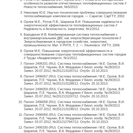
особенности развития отечественных теплофикационных систем //
Новости теплоснабжения, №5/2013.
Николаев Ю.Е. Научно-технические проблемы совершенствования
теплоснабжающих комплексов городов. — Саратов: СарГТУ, 2002.
Орлов М.Е., Ротов П.В., Шарапов В.И. Повышение надёжности и
энергетической эффективности теплофикационных систем //
Надёжность и безопасность энергетики, №1/2012.
Бородихин И.В. Комбинированная система теплоснабжения с
внутриквартальными ДВС как энергосберегающая технология //
Энергосбережение в городском хозяйстве, энергетике,
промышленности: Мат. V РНТК. Т. 2. — Ульяновск: УлГТУ, 2006.
Орлов М.Е. Повышение энергетической эффективности и
совершенствование структуры теплофикационных систем городов
// Труды «Академэнерго», №1/2012.
Патент 2495331 (RU). Система теплоснабжения / М.Е. Орлов, В.И.
Шарапов, П.Е. Чаукин, В.А. Мордовин // Бюлл. изобр. №28/2013.
Заявл. 20.07.2012, №2012131187/12. Опубл. 10.10.2013.
Патент 2496057 (RU). Система теплоснабжения / М.Е. Орлов, В.И.
Шарапов, П.Е. Чаукин, В.А. Мордовин // Бюлл. изобр. №29/2013.
Заявл. 20.07.2012, №2012131188/12. Опубл. 20.10.2013.
Патент 2496059 (RU). Система теплоснабжения / М.Е. Орлов, В.И.
Шарапов, П.Е. Чаукин, В.А. Мордовин // Бюлл. изобр. №29/2013.
Заявл. 20.07.2012, №2012131197/12. Опубл. 20.10.2013.
Патент 2496058 (RU). Система теплоснабжения / М.Е. Орлов, В.И.
Шарапов, П.Е. Чаукин, В.А. Мордовин // Бюлл. изобр. №29/2013.
Заявл. 20.07.2012, №2012131196/12. Опубл. 20.10.2013.
Патент 2496056 (RU). Система теплоснабжения / М.Е. Орлов, В.И.
Шарапов, П.Е. Чаукин, В.А. Мордовин // Бюлл. изобр. №29/2013.
Заявл. 03.07.2012, №2012127947/12. Опубл. 20.10.2013.
Патент 2495330 (RU). Система теплоснабжения / М.Е. Орлов, В.И.
Шарапов, П.Е. Чаукин, В.А. Мордовин // Бюлл. изобр. №28/2013.