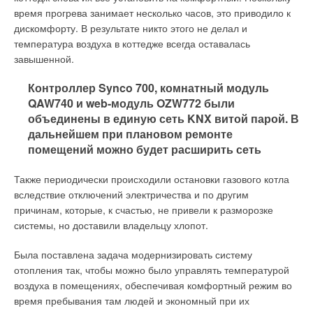
обычного индивидуального котла EVOLUTION модульный
показывают рост в штуках. Здесь мы связываем наши
регионах России ведётся работа по сохранению и развитию
время прогрева занимает несколько часов, это приводило к
котёл, необходимо просто активировать в нём функцию
результаты с правильным позиционированием и
преимуществ теплофикации путём создания
дискомфорту. В результате никто этого не делал и
котельной. То есть котёл становится ведущим, а другие
проведением определённых маркетинговых компаний и
комбинированных теплофикационных систем [3-5],
температура воздуха в коттедже всегда оставалась
котлы — ведомыми.
акций. При этом традиционные напольные котлы в том же
сочетающих в себе элементы централизованных и
завышенной.
периоде показывают прямо противоположный результат. По
децентрализованных систем теплоснабжения.
Контроллер Synco 700, комнатный модуль
нашим оценкам, это следствие тенденций увеличения доли
QAW740 и web-модуль OZW772 были
настенных котлов на рынке, а также сокращения
объединены в единую сеть KNX витой парой. В
ассортиментной линейки напольных котлов Wolf. Результаты
дальнейшем при плановом ремонте
продаж климатического оборудования Wolf, по нашим
помещений можно будет расширить сеть
расчётам, должны остаться в рамках общего падения рынка,
который, по нашим оценкам, снизился на 30-40 %. При этом
Также периодически происходили остановки газового котла
мы сделали очень неплохой задел на будущее, проведя
вследствие отключений электричества и по другим
большую работу с проектными организациями, инвесторами
причинам, которые, к счастью, не привели к разморозке
и застройщиками. Посмотрим, что это принесёт нам в
системы, но доставили владельцу хлопот.
ближайшем будущем.
Была поставлена задача модернизировать систему
отопления так, чтобы можно было управлять температурой
воздуха в помещениях, обеспечивая комфортный режим во
Применяемое на ТЭЦ теплофикационное
время пребывания там людей и экономный при их