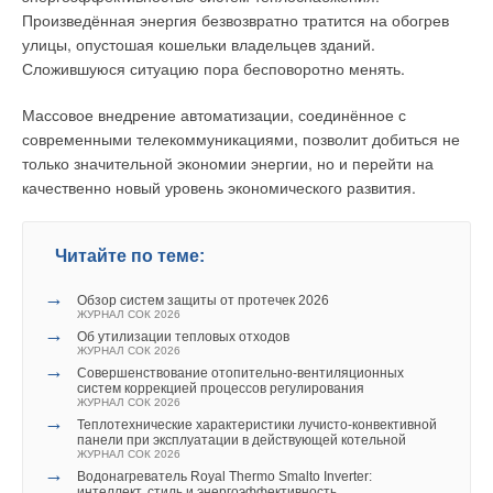
Произведённая энергия безвозвратно тратится на обогрев
помощью запорных органов, установленных на подающем и
улицы, опустошая кошельки владельцев зданий.
обратном сетевых теплопроводах местной системы
Сложившуюся ситуацию пора бесповоротно менять.
теплоснабжения. В этом случае автономный источник
теплоты используют в качестве базового, и циркуляцию
Массовое внедрение автоматизации, соединённое с
сетевой воды через него и местную систему теплоснабжения
современными телекоммуникациями, позволит добиться не
осуществляют с помощью циркуляционного насоса,
Читайте по теме:
только значительной экономии энергии, но и перейти на
установленного на обратном теплопроводе.
→
качественно новый уровень экономического развития.
Новые времена — новые решения
ЖУРНАЛ СОК СЕНТЯБРЬ 2022
Аналогичным образом может осуществляться
→
Бархатная реновация
автоматическое отключение местной системы
ЖУРНАЛ СОК ДЕКАБРЬ 2021
Читайте по теме:
→
теплоснабжения от централизованной, при понижении
Локальное потепление
ЖУРНАЛ СОК НОЯБРЬ 2021
давления одновременно в подающем и обратном
→
→
История создания настенных конденсационных газовых
Обзор систем защиты от протечек 2026
теплопроводе, контролируемого датчиками давления
котлов
ЖУРНАЛ СОК 2026
ЖУРНАЛ СОК ЯНВАРЬ 2021
системы теплоснабжения (рис. 3). Циркуляцию в местной
→
Об утилизации тепловых отходов
→
Пять гаджетов для тихого дома
ЖУРНАЛ СОК 2026
системе теплоснабжения поддерживают с помощью
ЖУРНАЛ СОК ИЮЛЬ 2020
→
Совершенствование отопительно-вентиляционных
циркуляционного насоса, который установлен на подающем
систем коррекцией процессов регулирования
теплопроводе за пиковым источником теплоты по ходу
ЖУРНАЛ СОК 2026
→
Теплотехнические характеристики лучисто-конвективной
движения воды, и соединённый перемычкой, с обратным
панели при эксплуатации в действующей котельной
теплопроводом местной системы теплоснабжения.
ЖУРНАЛ СОК 2026
→
Водонагреватель Royal Thermo Smalto Inverter:
интеллект, стиль и энергоэффективность