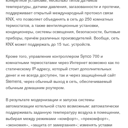
конкретной установке, несколько типов датчиков
тепла и горячей воды в течение текущего и прошлого года,
температуры, датчики давления, загазованности и протечки,
чтобы при необходимости иметь возможность
Ваше имя *
поддерживает открытый международный протокол связи
оптимизировать настройки отопительной системы.
KNX, что позволяет объединять в сеть до 250 комнатных
термостатов, а также вентиляционные установки,
Конфигурация котельной EVOLUTION Visio — это гарантия
Ваш E-mail *
кондиционеры, системы освещения, безопасности, бытовые
безостановочной работы, которую обеспечивает система Eco
приборы, причём различных производителей. Вообще, сеть
Radio System Visio: для этого достаточно просто
KNX может поддержать до 15 тыс. устройств.
запрограммировать другой котёл как ведущий.
Текст комментария
Кроме того, управление контроллером Synco 700 и
Котельная EVOLUTION Visio обеспечивает
С этой целью в НИЛ ТЭСУ УлГТУ создан ряд технологий
комнатными термостатами через Интернет возможно как по
высокий КПД на всех этапах работы. Отметим,
работы комбинированных теплофикационных систем с
статическому IP-адресу, который стоит дополнительных
что все контуры отопления такой котельной
централизованными основными и автономными пиковыми
денег и не всегда доступен, так и через защищённый сайт
независимы. К важным особенностям
теплоисточниками, которые позволяют при необходимости
Siemens, через обычный выход в сеть, обеспечиваемый
котельной от Frisquet относится также
гидравлически изолировать местные системы
обычным домашним роутером.
модуляция мощности отопления от 0 до 100 %
теплоснабжения от централизованной [7-12].
В результате модернизации и запуска системы
Говоря о преимуществах котельной от Frisquet, нельзя не
Схемы таких комбинированных теплофикационных систем
автоматизации котельной стало возможным: автоматически
отметить высокую чистоту воздуха и экономию энергии. Все
представлены на рис. 2 и 3. Данная технология может
поддерживать заданную температуру воздуха в помещении,
котлы EVOLUTION оснащены горелкой FlatFire (фото 2), чьё
применяться, как в отдельных кварталах систем
выбирая между режимами «комфорт», «прекомфорт»,
качество горения позволяет достигать самых низких
теплоснабжения, так и непосредственно в домах у
«экономия», «защита от замерзания»; изменять уставки
выбросов оксидов азота ^Ох), которые, как известно, наносят