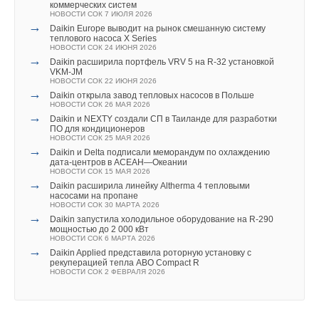
НОВОСТИ СОК 7 СЕНТЯБРЯ 2017
Абагайтуйскую СЭС
коммерческих систем
→
НОВОСТИ СОК 7 АВГУСТА 2026
Новый мембранный редуктор давления
НОВОСТИ СОК 7 ИЮЛЯ 2026
→
НОВОСТИ СОК 10 АВГУСТА 2017
→
Учёные ЮУрГУ создали каскадную установку,
Daikin Europe выводит на рынок смешанную систему
→
объединяющую солнечную и геотермальную энергию
Деловая программа HEAT&POWER - 2017
теплового насоса X Series
НОВОСТИ СОК 6 АВГУСТА 2026
НОВОСТИ СОК 24 ИЮЛЯ 2017
НОВОСТИ СОК 24 ИЮНЯ 2026
→
→
Тепловые насосы в связке с солнечной генерацией и
Daikin расширила портфель VRV 5 на R-32 установкой
накопителем снижают потребление на 60%
VKM-JM
НОВОСТИ СОК 4 АВГУСТА 2026
НОВОСТИ СОК 22 ИЮНЯ 2026
→
→
США запретили использование иностранных
Daikin открыла завод тепловых насосов в Польше
инверторов
НОВОСТИ СОК 26 МАЯ 2026
НОВОСТИ СОК 31 ИЮЛЯ 2026
→
Daikin и NEXTY создали СП в Таиланде для разработки
→
Уже через месяц в России можно будет устанавливать
ПО для кондиционеров
солнечные панели в МКД
Уведомления отключены
НОВОСТИ СОК 25 МАЯ 2026
НОВОСТИ СОК 30 ИЮЛЯ 2026
→
Daikin и Delta подписали меморандум по охлаждению
→
ВИЭ обойдут уголь по выработке электроэнергии в
Комментарии
дата-центров в АСЕАН—Океании
текущем году
НОВОСТИ СОК 15 МАЯ 2026
НОВОСТИ СОК 27 ИЮЛЯ 2026
→
Daikin расширила линейку Altherma 4 тепловыми
→
Китай опубликовал план развития сектора ВИЭ на
насосами на пропане
В этой теме еще нет комментариев
период 2026-2030 гг.
НОВОСТИ СОК 30 МАРТА 2026
НОВОСТИ СОК 24 ИЮЛЯ 2026
→
Daikin запустила холодильное оборудование на R-290
→
В Дагестане ввели вторую очередь крупнейшей в России
мощностью до 2 000 кВт
ветроэлектростанции
НОВОСТИ СОК 6 МАРТА 2026
Добавить комментарий
НОВОСТИ СОК 23 ИЮЛЯ 2026
→
Daikin Applied представила роторную установку с
→
LONGi вновь установила мировой рекорд
рекуперацией тепла АВО Compact R
эффективности тандемных солнечных элементов —
НОВОСТИ СОК 2 ФЕВРАЛЯ 2026
Ваше имя *
35,5%
НОВОСТИ СОК 22 ИЮЛЯ 2026
→
Германия подключила более 1 ГВт морской
ветроэнергетики за полгода