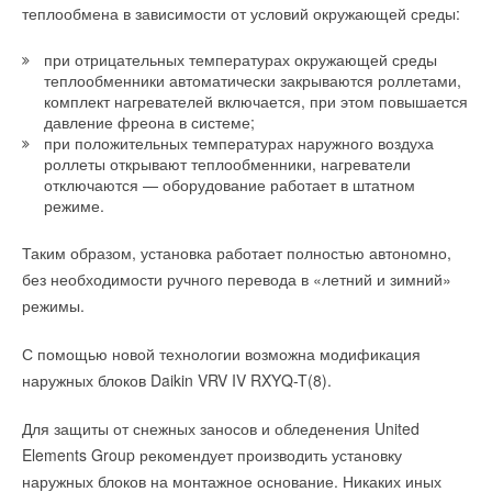
системы.
теплообмена в зависимости от условий окружающей среды:
мощность производственного комплекса до 160 МВт в год.
Разборной теплоизоляционный кожух.
Этот объём производства позволит на 50% обеспечить
при отрицательных температурах окружающей среды
текущие потребности российского рынка солнечной
Устройство HerzCON также позволяет выполнять промывку
теплообменники автоматически закрываются роллетами,
комплект нагревателей включается, при этом повышается
энергетики.
трубопроводной системы без участия фанкойла.
давление фреона в системе;
при положительных температурах наружного воздуха
Дренажный кран на крышке фильтра позволяет слить
Завод начал выпуск солнечных модулей по принципиально
роллеты открывают теплообменники, нагреватели
систему без разбора фильтра.
новой технологии – гетероструктурной. От большинства
отключаются — оборудование работает в штатном
режиме.
аналогов её отличает наибольшая эффективность в
Технические данные HerzCON:
выработке электроэнергии: средний КПД ячеек составляет
Таким образом, установка работает полностью автономно,
более 22%. Кроме того, новые модули эффективнее
Максимальное рабочее давление 16 бар
без необходимости ручного перевода в «летний и зимний»
работают в условиях рассеянного света, а также при высоких
Минимальная рабочая температура –20 °C
режимы.
и низких температурах, что существенно расширяет
Максимальная рабочая температура 130 °C
Ход штока комби-клапана 4 мм
географию их применения.
С помощью новой технологии возможна модификация
Возможно использования привода клапана с любым
типом управления (в комплект поставки не входит)
наружных блоков Daikin VRV IV RXYQ-T(8).
«Наши солнечные модули по большинству параметров
значительно превосходят мировые аналоги в кремниевом
Материалы:
Для защиты от снежных заносов и обледенения United
сегменте, – сообщил генеральный директор группы
Elements Group рекомендует производить установку
Корпус: стойкая к вымыванию цинка латунь
компаний «Хевел» Игорь Шахрай – Более чем двукратное
наружных блоков на монтажное основание. Никаких иных
Мембраны и уплотнительные кольца: EPDM