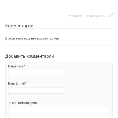
Ваш E-mail *
НОВОСТИ СОК 22 ИЮЛЯ 2026
Уведомления отключены
Текст комментария
Комментарии
Уведомления отключены
В этой теме еще нет комментариев
Комментарии
Добавить комментарий
В этой теме еще нет комментариев
Ваше имя *
Добавить комментарий
Ваш E-mail *
Ваше имя *
Ваш E-mail *
Текст комментария