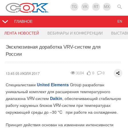
TG
VK
RT
MX
ГЛАВНОЕ
EN
Узел подключения фанкойла Herz Connect
Hevel начала выпуск солнечных модулей по
ЛЕНТА НОВОСТЕЙ
ВЕБИНАРЫ И КОНФЕРЕНЦИИ
ВЫСТАВ
гетероструктурной технологии
Эксклюзивная доработка VRV-систем для
11:05 05 ИЮЛЯ 2017
3399
1
0
России
17:29 04 ИЮЛЯ 2017
2661
2
0
Компания HERZ Armaturen представила узел подключения
фанкойла Herz Connect — HerzCON, который предназначен
для простого подключения фанкойлов к системам отопления
13:45 05 ИЮЛЯ 2017
3104
0
0
или холодоснабжения.
Специалистами
United Elements
Group разработан
Модуль включает в себя:
уникальный комплект для расширения температурного
диапазона VRV-систем
Daikin
, обеспечивающий стабильную
Комби-клапан HERZ 4006 SMART с возможностью
работу наружных блоков VRV-систем при температурах
установки управляющего термоэлектропривода.
окружающей среды до –30 °C при работе на охлаждение.
Группа компаний «Хевел» (совместное предприятие Группы
Два отсекающих шаровых крана.
Сетчатый фильтр со сливным краном.
компаний «Ренова» и АО РОСНАНО) завершила
Принцип действия основан на изменении интенсивности
Байпас между трубопроводами для обслуживания
модернизацию технологической линии и увеличила