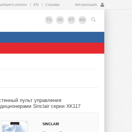
ыберите регион
EN
Справка
Авторизация
TG
VK
RT
MX
EN
стенный пульт управления
ндиционерами Sinclair серии XK117
SINCLAIR