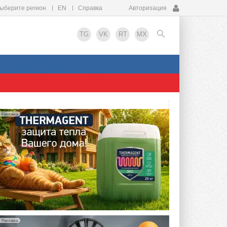
ыберите регион
EN
Справка
Авторизация
TG
VK
RT
MX
EN
Реклама
Реклама