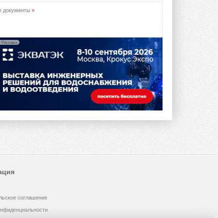
е документы
»
Реклама
ация
льское соглашение
онфиденциальности