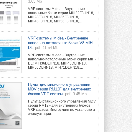
3.63 Mb
VRF-системы Midea - Внутренние
напольные блоки серии MIH22F3HN18,
MIH28F3HN18, MIH36F3HN18,
MIH45F3HN18, MIH56F3HN18,...
VRF-системы Midea - Внутренние
напольно-потолочные блоки V8 MIH-
DL.
pdf, 11.54 Mb
VRF-системы Midea - Внутренние
напольно-потолочные блоки серии MIH-
DL: MIH36DLHN18, MIH45DLHN18,
MIH56DLHN18, MIH71DLHN18,...
Пульт дистанционного управления
MDV серии RM12F для внутренних
блоков VRF систем.
pdf, 9.45 Mb
Пульт дистанционного управления MDV
серии RM12F для внутренних блоков
VRF систем. Инструкция по установке и
эксплуатации.