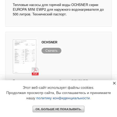
Тепловые насосы для горячей воды OCHSNER серии
EUROPA MINI EWP2 для наружного водонагревателя до
500 литров. Технический паспорт.
OCHSNER
Скачать
Тепловые насосы для горячей воды OCHSNER серии
×
EUROPA MINI EWP1 для наружного водонагревателя до
Этот веб-сайт использует файлы cookies.
500 литров. Технический паспорт.
Продолжая просмотр сайта, Вы соглашаетесь и принимаете
нашу
политику конфиденциальности
.
ОК. БОЛЬШЕ НЕ ПОКАЗЫВАТЬ.
Тепловые насосы для горячей воды OCHSNER
серии EUROPA MINI IWP