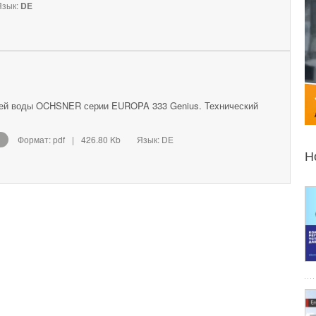
зык:
DE
чей воды OCHSNER серии EUROPA 333 Genius. Технический
Формат: pdf
|
426.80 Kb
Язык: DE
Н