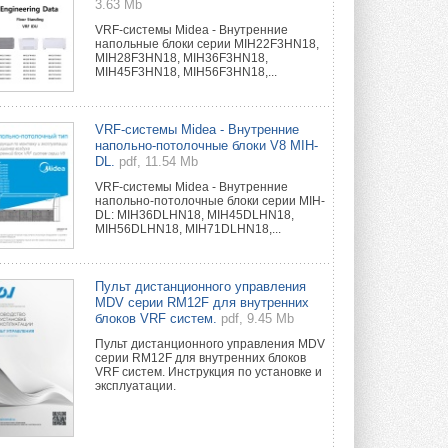
3.63 Mb
VRF-системы Midea - Внутренние
напольные блоки серии MIH22F3HN18,
MIH28F3HN18, MIH36F3HN18,
MIH45F3HN18, MIH56F3HN18,...
VRF-системы Midea - Внутренние
напольно-потолочные блоки V8 MIH-
DL.
pdf, 11.54 Mb
VRF-системы Midea - Внутренние
напольно-потолочные блоки серии MIH-
DL: MIH36DLHN18, MIH45DLHN18,
MIH56DLHN18, MIH71DLHN18,...
Пульт дистанционного управления
MDV серии RM12F для внутренних
блоков VRF систем.
pdf, 9.45 Mb
Пульт дистанционного управления MDV
серии RM12F для внутренних блоков
VRF систем. Инструкция по установке и
эксплуатации.