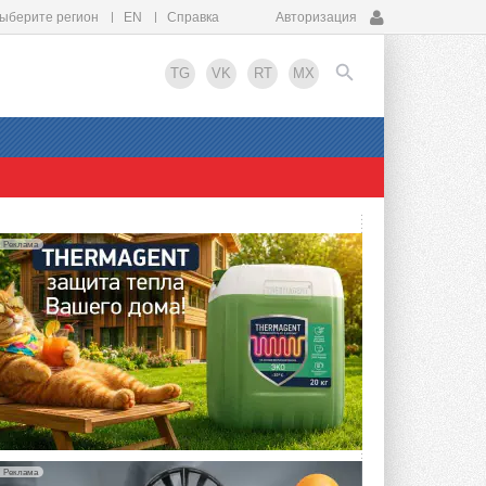
ыберите регион
EN
Справка
Авторизация
TG
VK
RT
MX
EN
Реклама
Реклама