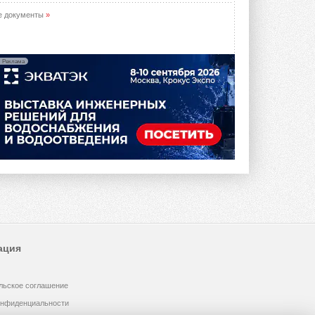
е документы
»
Реклама
ация
льское соглашение
онфиденциальности