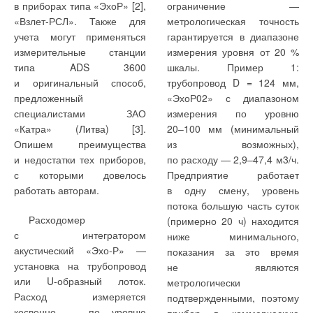
этот по независящим
насоса для горячего
энергоэффективности
и общественным зданиям
в приборах типа «ЭхоР» [2],
ограничение —
от института причинам
водоснабжения общежития
зданий» [1]. Стандарт
изложены также в [2].
«Взлет-РСЛ». Также для
метрологическая точность
остался нереализованным,
аспирантов института, где
введен в действие
учета могут применяться
гарантируется в диапазоне
его технические решения
в течение всего года
измерительные станции
измерения уровня от 20 %
могут представить интерес
используется теплота
типа ADS 3600
шкалы. Пример 1:
для тех, кто, возможно,
канализационных стоков,
и оригинальный способ,
трубопровод D = 124 мм,
Базисный вариант
Оценка
вознамерится реализовать
грунта и атмосферного
предложенный
«ЭхоР02» с диапазоном
(Вар. 1) представляет собой
энергоэффективности
его или разработать другой
воздуха, был первым,
специалистами ЗАО
измерения по уровню
здание без дополнительных
зданий сводится
проект, основанный
сделанным реальным
«Катра» (Литва) [3].
20–100 мм
(минимальный
энергосберегающих
к определению
на принципах
шагом в этом направлении.
Опишем преимущества
из возможных),
мероприятий
их энергетической
использования природной
Вместе с тем,
и недостатки тех приборов,
по расходу —
2,9–47,4
м3/ч.
и с наружными
эксплуатационной
и бросовой энергии.
реализованный проект
с которыми довелось
Предприятие работает
ограждениями
характеристики. Она равна
не дает особого повода для
работать авторам.
в одну смену, уровень
по требованиям [3]
удельным суммарным
оптимизма, поскольку
потока большую часть суток
до внесения изменений
затратам тепловой
Расходомер
(примерно 20 ч) находится
№ 3 и № 4,
и электрической энергии,
с интегратором
ниже минимального,
но с использованием
кВт⋅ч/(м2⋅год), на один
акустический «Эхо-Р» —
показания за это время
в качестве расчетной
В информационном
играют важную,
квадратный метр
установка на трубопровод
не являются
сборнике Киев-ЗНИИЭП
температуры наиболее
но вспомогательную роль.
отапливаемой площади
или U-образный лоток.
метрологически
«Энергосбережение
холодных суток
Такой подход
здания за один
Расход измеряется
подтвержденными, поэтому
в зданиях» до сего времени
обеспеченностью 0,92
оправдывается тем, что
отопительный период
косвенно — по уровню