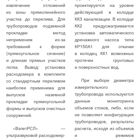
у отопительных приборов,
источника, за исключением
извлечение отложений
проектируется на уровне
Сточные воды жилого
в экспериментальной
дающая возможность учесть
перекрытий над
из зоны прямолинейного
действующей в колодце
дома хороши еще тем, что
системе общежития
бытовые тепловыделения
техподпольем.
участка до перелива. Для
КК3 канализации. В колодце
их температурный
аспирантов Киев-ЗНИИЭП.
и теплопоступления
трубопроводов подземной
КК2 предусматривается
потенциал заметно выше,
от солнечной радиации
прокладки метод
установка автоматического
Конструкция описана в
чем у любого другого
через окна.
неприменим из-за
дренажного насоса типа
[3], а результаты
имеющегося в городе
требований к форме
КР150А1 для откачки
ее исследования также
низкопотенциального
(прямоугольное сечение)
в колодец КК1 возможных
опубликованы в [2]. В итоге
теплового источника. Даже
и длинам прямых участков
протечек грунтовых
удалось охладить стоки без
если не разделять стоки
лотка. Вывод: установка
и поверхностных вод.
какого-либо вмешательства
на условно чистые
Также при оценке
характеристики
расходомера в комплекте
в гидравлическую систему
и фекальные, можно
бытовых теплопоступлений
теплопоступления в первом
При выборе диаметра
со стандартным переливом
самотечной хозяйственно-
рассчитывать, как показали
на один квадратный метр
варианте не учитываются,
измерительного
наиболее применима для
бытовой канализации.
наши измерения [2],
отапливаемой площади
т.к. предполагается
трубопровода используются
выпусков наземной
на максимальную
в качестве источников
отсутствие индивидуального
данные мониторинга
прокладки прямоугольной
Тепловой потенциал
температуру 30 °C,
использованы поступления
автоматического
объемов стоков, либо, если
формы и выпусков очистных
канализационных стоков
в то время как вытяжной
теплоты от людей при
регулирования теплоотдачи
не позволяет конфигурация
сооружений.
используется только для
воздух характеризуется
нормативе 90 Вт от одного
системы отопления.
трубопроводов, результаты
отопления. Горячее
температурой около 20 °C,
человека, от освещения
В табл. 1 приведены
«ВзлетРСЛ» —
расчета, исходя из объемов
водоснабжение жилого
а естественная
и электроприборов, а также
результаты расчета
ультразвуковой расходомер-
и режимов
дома решается
температура грунта