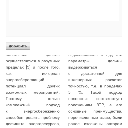
энергосбережения, как
и вычисляется расчетный
правило, не обеспечивают
срок окупаемости принятых
желательного для нас
решений в целом. При
суммарного снижения
последующей детальной
энергопотребления —
разработке отдельных
не менее чем в два раза
разделов проекта
по сравнению с базовым
(теплозащита, отопление,
вариантом. Но такое
вентиляция, горячее
повышение должно
водоснабжение и т.д.) эти
осуществляться в разумных
параметры должны
пределах [5] и после того,
выдерживаться
как исчерпан
с достаточной для
энергосберегающий
инженерных расчетов
потенциал других
точностью, т.е. в пределах
возможных мероприятий.
5 %. Такой подход
Поэтому только
полностью соответствует
комплексный подход
положениям ЗТР, а его
к энергосбережению
основные преимущества,
способен решить проблему
перечисленные выше, были
дефицита энергоресурсов,
ранее изложены автором