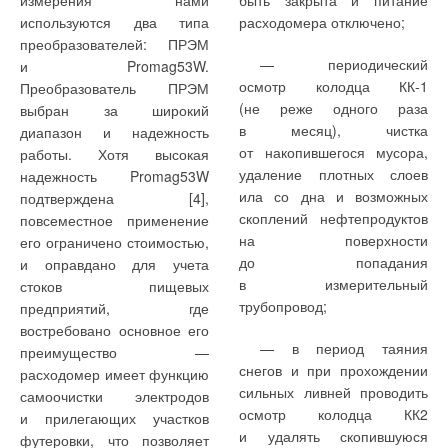
измерения нами
быть закрыта и питание
по энергосбережению.
за счет комплекса
используются два типа
расходомера отключено;
В условиях рыночной
энергосберегающих
преобразователей: ПРЭМ
экономики ее оценку
мероприятий не менее чем
— периодический
и Promag53W.
Авторы не стали
Еще одной причиной
наиболее целесообразно
в два раза. Следует при
осмотр колодца КК-1
Преобразователь ПРЭМ
применять часто
относительно низкой
вести по величине
этом отметить, что в Здании
(не реже одного раза
выбран за широкий
рекомендуемую в случае
тепловой нагрузки стало
совокупных
1 из-за большой кратности
в месяц), чистка
диапазон и надежность
использования теплового
сокращение расходов тепла
дисконтированных затрат
воздухообмена в системе
от накопившегося мусора,
работы. Хотя высокая
насоса систему отопления
на вентиляцию. Как
(СДЗ), связанных
механической вентиляции
удаление плотных слоев
надежность Promag53W
с обогревом пола, потому
известно, действующими
с дополнительными
снижение
ила со дна и возможных
подтверждена [4],
что не всем такая система
нормами регламентирован
капиталовложениями
энергопотребления за счет
скоплений нефтепродуктов
повсеместное применение
нравится, а любая
однократный воздухообмен
и уровнем годовых
теплоутилизации заметно
на поверхности
его ограничено стоимостью,
возможная субъективная
в жилых помещениях,
эксплуатационных издержек
возрастает
до попадания
и оправдано для учета
жалоба, связанная
и отопительные приборы
с учетом изменения цен
и в относительных
в измерительный
стоков пищевых
с особенностями теплого
должны рассчитываться
и тарифов
величинах оно выходит
трубопровод;
предприятий, где
пола, могла бы повлиять
на подогрев врывающегося
на энергоносители, а также
на первое место. Поэтому
востребовано основное его
на общую оценку жителями
через окна наружного
рисков капиталовложений.
очевидно, что чем выше
— в период таяния
преимущество —
экспериментальной
воздуха. В проекте
доля затрат
снегов и при прохождении
расходомер имеет функцию
системы. Поэтому
применены комнатные
Вычисление СДЗ
на механическую
сильных ливней проводить
самоочистки электродов
применена радиаторная
рекуперационные приточно-
по вариантам в зависимости
вентиляцию в общем
осмотр колодца КК2
и прилегающих участков
система отопления
вытяжные аппараты «ТеФо»
от горизонта расчета Т, т.е.
балансе здания, тем
и удалять скопившуюся
футеровки, что позволяет
с расчетными
[4] с эффективностью