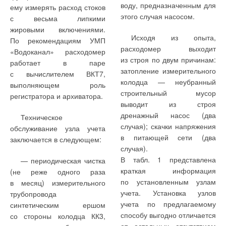
промежутка времени
больше доводов в пользу
воду, предназначенным для
ему измерять расход стоков
температурами
рекуперативного
с момента ввода здания
утилизации теплоты
этого случая насосом.
с весьма липкими
теплоносителя
50–40
теплообмена 0,7. Таким
в эксплуатацию,
вытяжного воздуха. Однако
жировыми включениями.
°C. Расчетные
образом, расход тепла
производилось с учетом
суммарная экономия
Исходя из опыта,
По рекомендациям УМП
энергетические показатели
на подогрев приточного
действующих цен
теплоты в Здании
расходомер выходит
«Водоканал» расходомер
такой системы несколько
воздуха уменьшился в три
на материалы
2 несколько выше, главным
из строя по двум причинам:
работает в паре
хуже, чем при обогреве
раза по сравнению
и оборудование, в т.ч.
образом из-за более
затопление измерительного
с вычислителем ВКТ7,
пола, зато привычные для
с обычным проектом.
упомянутых выше при
значительных бытовых
колодца — неубранный
выполняющем роль
обывателя батареи
оценке требуемой
теплопоступлений
строительный мусор
регистратора и архиватора.
В результате всех
современного дизайна
теплозащиты ограждений,
и меньшего коэффициента
выводит из строя
предусмотренных проектом
не должны вызывать его
и стоимости тепловой
остекления.
дренажный насос (два
Техническое
мер по теплозащите
беспокойства.
энергии, отпускаемой ОАО
случая); скачки напряжения
обслуживание узла учета
здания, удельные,
«Мосэнерго», равной
Кроме того,
в питающей сети (два
заключается в следующем:
Низкие температуры
отнесенные к одному
620 руб/Гкал по данным
существенный резерв
случая).
теплоносителя не стали
квадратному метру
на 2007 г. с использованием
имеется благодаря
В табл. 1 представлена
— периодическая чистка
причиной установки
отапливаемой площади,
методики, приведенной
значительной доле затрат
краткая информация
(не реже одного раза
больших радиаторов
значения тепловой
в работе [11]
электроэнергии,
по установленным узлам
в месяц) измерительного
в комнатах. Самый большой
мощности системы
и использованной затем в
составляющей
учета. Установка узлов
трубопровода
радиатор состоит
отопления и расхода
[2]. При этом норма
в соответствии
учета по предлагаемому
синтетическим ершом
из 17 секций,
электрической энергии
дисконта была принята
с табл. 1 примерно
способу выгодно отличается
со стороны колодца КК3,
а в большинстве комнат
на отопление за год
равной ставке
10–20 %в
общем