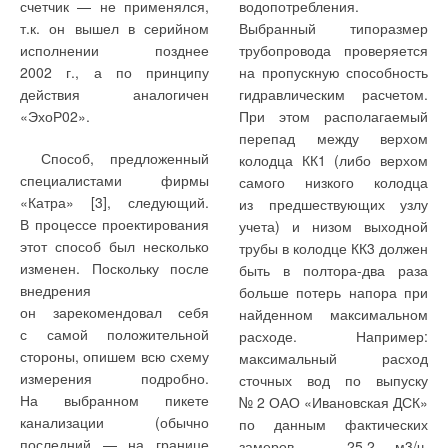
приводов инженерных
энергетических показателей
счетчик — не применялся,
водопотребления.
квартирными емкостными
не превышает 10 °C.
систем с учетом
рассматриваемых зданий,
т.к. он вышел в серийном
Выбранный типоразмер
водонагревателями,
В то же время следует
фактических значений
а в табл. 2 — сравнительная
исполнении позднее
трубопровода проверяется
использующими
признать, что
продолжительности
эффективность
2002 г., а по принципу
на пропускную способность
электрическую энергию
канализационные сточные
рабочего времени,
энергосберегающих
действия аналогичен
гидравлическим расчетом.
исключительно в ночное
воды — не слишком
мощности оборудования
мероприятий, т.е.
«ЭхоР02».
При этом располагаемый
время, когда она
удобный для использования
и коэффициентов спроса
абсолютное
перепад между верхом
отпускается по льготному
теплоноситель, поскольку:
на электроэнергию.
и относительное снижение
Способ, предложенный
колодца КК1 (либо верхом
тарифу. Для выравнивания
энергопотребления.
специалистами фирмы
самого низкого колодца
тепловой нагрузки
— в стандартном
В случае, если
Необходимые справочные
«Катра» [3], следующий.
из предшествующих узлу
теплового насоса
теплообменнике
расчетная мощность
данные по температурам
В процессе проектирования
учета) и низом выходной
используется, кроме
невозможно отобрать тепло
бытовых теплопоступлений
внутреннего воздуха,
этот способ был несколько
трубы в колодце КК3 должен
теплоты стоков, теплота
у канализационных стоков;
оказывается менее 10 Вт/
кратности воздухообмена
изменен. Поскольку после
быть в полтора-два раза
грунта и вытяжного воздуха.
м2, для дальнейших
в рабочее время, расходу
внедрения
больше потерь напора при
— теплового потенциала
вычислений используется
горячей воды
он зарекомендовал себя
найденном максимальном
На рис. 1 показана
канализационных стоков
величина 10 Вт/м2.Следует,
и потреблению
с самой положительной
расходе. Например:
схема системы
жилого дома достаточно
однако, иметь в виду, что
электроэнергии приняты по
стороны, опишем всю схему
максимальный расход
инженерного оборудования
только для горячего
при определении
[6–9].
измерения подробно.
сточных вод по выпуску
жилого дома с тепловыми
водоснабжения этого дома,
энергетической
На выбранном пикете
№ 2 ОАО «Ивановская ДСК»
насосами, которые
а обеспечить потребности
эксплуатационной
канализации (обычно
по данным фактических
являются единственными
дома в отоплении и горячем
последний — на границе
замеров — 25,2 м3/ч,