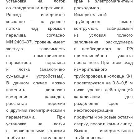
способствующей
невозможно представить
установка на лоток
кран и электромагнитный
несветопрозрачных
единовременных затратах
совершенствованию.
ситуацию, при которой
со стандартным переливом.
расходомер.
наружных ограждений;
сверх стоимости материала
Источниками тепла для
каждый дом при помощи
Расход измеряется
Измерительный
утеплителя Ср =
системы отопления служат:
многокилометровых
косвенно — по уровню
трубопровод имеет
— замена двойного
90–120 руб/м2
и стоимости
канализационные сточные
грунтовых зондов смог бы
потока над кромкой
контруклон, выбираемый
остекления на тройное;
утеплителя Сут = 1150 руб/
воды; массив грунта,
черпать для себя
перелива согласно
из условия полного
м3 (минераловатная плита
расположенного под домом;
необходимое количество
МИ
2406–97.
Уровень имеет
заполнения расходомера
— утилизация теплоты
П125). Здесь и далее цены
вытяжной воздух.
тепла. Хотя это возможно
жесткую зависимость
и необходимого по РЭ
вытяжного воздуха
и тарифы приведены
для отдельного здания,
от геометрических
прямолинейного участка
с промежуточным
Несмотря на то, что
в нашем случае
на середину 2007 г.
параметров перелива
после него. При этом вход
теплоносителем;
в большинстве
предполагалось найти такое
Теплопроводность
и лотка (аналогично
измерительного
реализованных за рубежом
проектное решение,
теплоизоляционного
сужающим устройствам).
трубопровода в колодце КК1
— установка смесителей
системах с тепловыми
которое могло бы
материала во всех случаях
В данном случае можно
проектируется на
0,3–0,5 м
с левым расположением
насосами основным
претендовать
принималась равной λут =
изменить диапазон
ниже уровня действующей
крана горячей воды
источником тепла служит
на повсеместное
0,042 Вт/(м⋅К). Заметим, что
измерения расходов,
канализации для
и кранов с регулируемым
грунт, в нашем проекте
применение в любом
получаемые значения при
рассчитав перелив
разделения сред —
напором;
главная роль принадлежит
этом в обоих случаях
городском районе.
с другими геометрическими
нефтесодержащие
сточным водам, в то время
в основном ниже, чем
параметрами. При
продукты и жировые остатки
— установка
как грунт и вытяжной воздух
требуемые по табл. 1б [3],
установке на лотки
сверху, песок и камни снизу.
автоматических
и примерно соответствуют
с неочищенными стоками
Выход измерительного
терморегуляторов
уровню табл. 1а того же
требуется регулярное
трубопровода