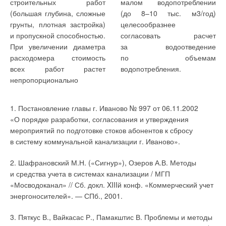
строительных работ
малом водопотреблении
Но мы можем
иметь место примерно
вырабатывать холод,
в экспериментальной
(большая глубина, сложные
(до
8–10 тыс.
м3/год)
утилизировать теплоту,
через 3,4 года.
не использовалась в летнее
отопительной установке
грунты, плотная застройка)
целесообразнее
в которую полностью
время. Потому
должны дублироваться
и пропускной способностью.
согласовать расчет
переходит эта энергия,
предполагалась
резервным источником
При увеличении диаметра
за водоотведение
централизованная
энергии. В качестве такого
расходомера стоимость
по объемам
выработка холода
источника предполагалось
всех работ растет
водопотребления.
в тепловых насосах для
использовать
Необходимо заметить,
увеличился сразу на 26 %,
непропорционально
неавтономных
теплоэлектронагреватели 30,
что вычисленный срок
и соотношение между
кондиционеров 21
встроенные
окупаемости для всех
дополнительными
(фанкойлов),
в теплоаккумулирующие
1. Постановление главы г. Иваново № 997 от 06.11.2002
объектов оказывается
капиталовложениями
устанавливаемых
емкости.
«О порядке разработки, согласования и утверждения
примерно таким же, как
и экономией за счет
в запотолочном
мероприятий по подготовке стоков абонентов к сбросу
в предыдущих
снижения теплозатрат
Используя расчетные
пространстве квартирных
в систему коммунальной канализации г. Иваново».
исследованиях подобного
вернулось к уровню,
данные табл. 1, нетрудно
коридоров. При этом
рода, например [12], где
характерному для
определить, что ожидаемый
теплота конденсации
2. Шафрановский М.Н. («Сигнур»), Озеров А.В. Методы
получались значения
предыдущих лет. Поэтому
коэффициент
холодильного агента
и средства учета в системах канализации / МГП
порядка
3–4,7 лет,
и вычисленный срок
преобразования теплового
должна отводиться
«Мосводоканал» // Сб. докл. XIIIй конф. «Коммерческий учет
за исключением
окупаемости уменьшился
насоса
с использованием в летнее
энергоносителей». — СПб., 2001.
результатов, полученных
до первоначальных
в экспериментальном доме
время теплообменника 16 в
по данным 2006 г. [13], где
значений и вновь лежит
должен был бы быть
3. Пяткус В., Вайкасас Р., Памакштис В. Проблемы и методы
грунтовые
окупаемость
в пределах,