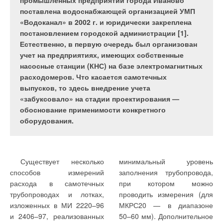
промышленных предприятий города Иваново
возобновляемых источников энергии, называлась
поставлена водоснабжающей организацией УМП
«Дом, которому не нужны котлы».
«Водоканал» в 2002 г. и юридически закреплена
постановлением городской администрации [1].
Наиболее полная
с 1 января 2006 г.
Естественно, в первую очередь был организован
методика оценки
постановлением
учет на предприятиях, имеющих собственные
энергопотребления зданий,
расширенного заседания
В статье «Дом, которому
основной потребитель
насосные станции (КНС) на базе электромагнитных
не нужны котлы» шла речь
тепловой энергии в здании,
позволяющая учитывать все
Бюро Совета РНТО
расходомеров. Что касается самотечных
о том, что просто применять
система отопления,
основные виды
строителей от 30 сентября
выпусков, то здесь внедрение учета
устройства, уменьшающие
остается зависимой
энергозатрат и их снижение
2005 г. и является
«забуксовало» на стадии проектирования —
потребление природного
от внешнего источника
за счет применения
документом добровольного
обоснование применимости конкретного
газа, недостаточно — нужно
практически любых
применения в соответствии
тепловой энергии.
оборудования.
своевременно отрабатывать
известных
с Законом
Нами была сделана
технику, способную вообще
энергосберегающих
РФ «О техническом
попытка уйти от этой
обходиться без газа. Такую
мероприятий, содержится
регулировании» № 184ФЗ
зависимости. Был
возможность открывают
в общественном Стандарте
(ЗТР), подписанным
Существует несколько
минимальный уровень
разработан проект (рис. 1)
тепловые насосы,
РНТО строителей «Нормы
Президентом
способов измерений
заполнения трубопровода,
20квартирного жилого дома,
использующие для
теплотехнического
РФ 27 декабря 2002 г.
расхода в самотечных
при котором можно
которому не нужны
отопления энергию
проектирования
Основы данной методики
трубопроводах и лотках,
проводить измерения (для
ни котлы, ни теплотрасса.
окружающей среды. Наш
ограждающих конструкций
применительно как
изложенных в МИ
2220–96
МКРС20 — в диапазоне
Несмотря на то, что проект
опыт применения теплового
и оценки
к жилым, так
и
2406–97,
реализованных
50–60 мм).
Дополнительное