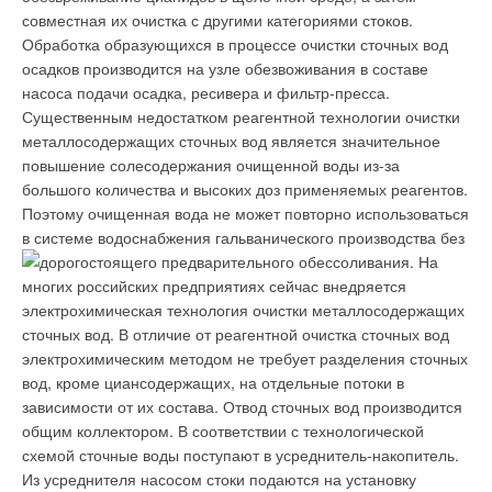
конкурентоспособность продукции.
совместная их очистка с другими категориями стоков.
Обработка образующихся в процессе очистки сточных вод
«На системе теплоснабжения всего предприятия
осадков производится на узле обезвоживания в составе
установлены многоступенчатые центробежные
насоса подачи осадка, ресивера и фильтр-пресса.
вертикальные насосы “Грундфос” серии CR и CRE со
Существенным недостатком реагентной технологии очистки
встроенной частотной регулировкой
, — говорит Андрей
металлосодержащих сточных вод является значительное
Новиков, главный механик завода “Карат”. —
Оборудование
повышение солесодержания очищенной воды из-за
используется уже более пяти лет, и, образно говоря, мы
большого количества и высоких доз применяемых реагентов.
не знаем, что у них внутри, насосы работают без сбоев»
.
Поэтому очищенная вода не может повторно использоваться
в системе водоснабжения гальванического производства без
Развитие сыроделия в России на базе современных
дорогостоящего предварительного обессоливания.
На
технологий и оборудования, на что нацелена
многих российских предприятиях сейчас внедряется
государственная отраслевая программа, не только
электрохимическая технология очистки металлосодержащих
обеспечит страну достаточным количеством качественных
сточных вод. В отличие от реагентной очистка сточных вод
сыров, но и будет стимулировать рост молочного
электрохимическим методом не требует разделения сточных
скотоводства и сельского хозяйства в целом. А это
вод, кроме циансодержащих, на отдельные потоки в
положительно отразится и на состоянии российской
зависимости от их состава. Отвод сточных вод производится
экономики в целом.
общим коллектором. В соответствии с технологической
схемой сточные воды поступают в усреднитель-накопитель.
Из усреднителя насосом стоки подаются на установку
Читайте по теме: