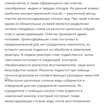
условием при выборе насоса явилась его надежность. За
электролитов, а также образующихся при очистке
вентиляцией в Азии, Европе и США
время работы нареканий у нас не возникло, оборудование
ЖУРНАЛ СОК АПРЕЛЬ 2026
Ваш E-mail *
газообразных, жидких и твердых отходов. На данный момент
→
Технология обезжелезивания подземной воды в
работает штатно»
. Насосы этой модели, но снабженные
наиболее распространенный способ — реагентный метод
вертикально-радиальном реакторе-фильтре
встроенными частотными преобразователями,
ЖУРНАЛ СОК АПРЕЛЬ 2026
очистки металлосодержащих сточных вод. При такой очистке
обеспечивают подачу горячей воды для технологических
одним из обязательных условий является разделение
Текст комментария
нужд всех цехов Гиагинского завода.
потоков отводимых стоков на кислотно-щелочные (общий
сток) и хромсодержащие. Очистка проводится двумя
Кроме того, высоконапорный многоступенчатый
потоками. Хромсодержащие стоки поступают в
вертикальный насос Grundfos серии CM обеспечивает
предназначенный для них усреднитель-накопитель, из
моечную установку, подавая воду на 14-метровую высоту
Уведомления отключены
которого насосом подаются на обработку в химические
сушильной башни. Благодаря тому, что ОАО «Молочный
реакторы. В первом реакторе стоки подкисляются, затем
Комментарии
завод «Гиагинский» применяет передовые технологии и
самотеком поступают в следующий, в котором
рецептуры, его продукция удостоена множества наград. На
обрабатываются реагентом-восстановителем, чаще всего
В этой теме еще нет комментариев
10-й Юбилейной российской агропромышленной выставке
бисульфитом натрия. Реагенты подаются при помощи
«Золотая осень» в 2008 г. награждены золотой медалью сыр
насосов-дозаторов из соответствующих расходных емкостей.
«Адыгейский» (45 % жирности), сыр «Охотничий копченый»
Кислотно-щелочные сточные воды собираются в
Добавить комментарий
(40 % жирности), сыр «Чечил» (40 % жирности); в 2009 г. на
отведенном для них усреднителе-накопителе. Из
I-м Международном салоне сыра, проходившем в городе
усреднителя с помощью насоса стоки подаются в
Ваше имя *
Москве, завод получил высшую награду «За высокое
химический реактор, в который поступают также
качество сыров» за сыры «Косичка», «Спагетти», «Чечил»,
хромсодержащие сточные воды после восстановления
«Охотничий», «Адыгейский».