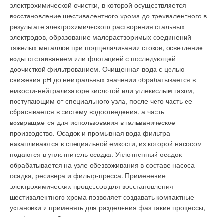
электрохимической очистки, в которой осуществляется
→
восстановление шестивалентного хрома до трехвалентного в
«Золотая» котельная
ЖУРНАЛ СОК ОКТЯБРЬ 2021
результате электрохимического растворения стальных
→
Решения Grundfos для водоснабжения малоэтажного
электродов, образование малорастворимых соединений
жилья
ЖУРНАЛ СОК МАЙ 2021
тяжелых металлов при подщелачивании стоков, осветление
→
Обзор изменений законодательства за февраль-март
воды отстаиванием или флотацией с последующей
2021 года
ЖУРНАЛ СОК АПРЕЛЬ 2021
доочисткой фильтрованием. Очищенная вода с целью
→
Колодец XXI века
снижения рН до нейтральных значений обрабатывается в
ЖУРНАЛ СОК МАРТ 2021
емкости-нейтрализаторе кислотой или углекислым газом,
→
Как насосы Grundfos помогают бороться с пандемией
ЖУРНАЛ СОК ДЕКАБРЬ 2020
поступающим от специального узла, после чего часть ее
сбрасывается в систему водоотведения, а часть
возвращается для использования в гальваническое
производство. Осадок и промывная вода фильтра
накапливаются в специальной емкости, из которой насосом
подаются в уплотнитель осадка. Уплотненный осадок
Уведомления отключены
обрабатывается на узле обезвоживания в составе насоса
осадка, ресивера и фильтр-пресса. Применение
Комментарии
электрохимических процессов для восстановления
шестивалентного хрома позволяет создавать компактные
В этой теме еще нет комментариев
установки и применять для разделения фаз такие процессы,