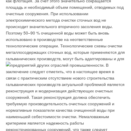
как флотация. За счет этого значительно сокращается
площадь и необходимый объем помещений, отводимых под
Добавить комментарий
очистные сооружения. При использовании
электрохимического метода очистки сточных вод не
Ваше имя *
происходит значительного вторичного засоления воды.
Поэтому 50–90 % очищенной воды может быть вновь
использовано в производстве на неответственные
Ваш E-mail *
технологические операции. Технологические схемы очистки
металлосодержащих сточных вод, которые применяются для
гальванических производств, могут быть адаптированы и для
Текст комментария
предприятий других отраслей промышленности.
В
заключение следует отметить, что в настоящее время в
связи с практическим отсутствием нового строительства
гальванических производств актуальной проблемой является
реконструкция и модернизация действующих очистных
сооружений. Такая реконструкция должна обеспечить
требуемую производительность очистных сооружений и
нормативные показатели качества очищенной воды при
наименьшей себестоимости очистки. Немаловажным
критерием является надежность работы
реконструированных сооружений, что также следует