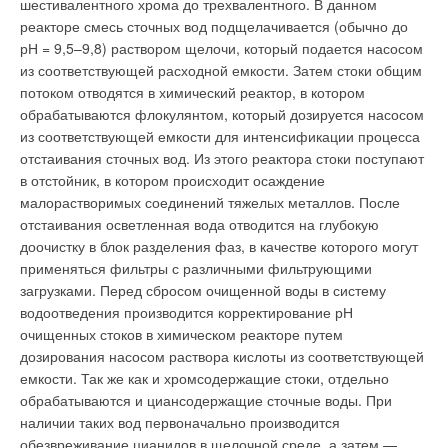
шестивалентного хрома до трехвалентного. В данном
Ваш E-mail *
реакторе смесь сточных вод подщелачивается (обычно до
Другим примером успешной модернизации может служить
рН = 9,5–9,8) раствором щелочи, который подается насосом
московский завод ОАО «Карат» — крупнейшей в России
из соответствующей расходной емкости. Затем стоки общим
компании по выпуску плавленых, твердых, свежих сыров,
Текст комментария
потоком отводятся в химический реактор, в котором
сыра домашнего и других видов молочной продукции. Как и
обрабатываются флокулянтом, который дозируется насосом
Гиагинский завод, «Карат» имеет Сертификат ГОСТ Р ИСО
из соответствующей емкости для интенсификации процесса
9001– 2001 (ISO 9001:2000), кроме того, продукция
отстаивания сточных вод. Из этого реактора стоки поступают
предприятия получила международный сертификат
в отстойник, в котором происходит осаждение
качества, разрешающий свободную продажу в странах
малорастворимых соединений тяжелых металлов. После
Европейского Союза.
отстаивания осветленная вода отводится на глубокую
доочистку в блок разделения фаз, в качестве которого могут
Здесь современное насосное оборудование установлено не
применяться фильтры с различными фильтрующими
только в технологических линиях, но и в сетях
загрузками. Перед сбросом очищенной воды в систему
жизнеобеспечения предприятия. Энергоэффективные
водоотведения производится корректирование рН
агрегаты, в т.ч. с частотной регулировкой двигателя,
очищенных стоков в химическом реакторе путем
позволяющей насосам самостоятельно адаптироваться к
дозирования насосом раствора кислоты из соответствующей
изменяющимся гидравлическим условиям, стоят в системе
емкости. Так же как и хромсодержащие стоки, отдельно
отопления завода, как на подпитке, так и на циркуляции. Его
обрабатываются и циансодержащие сточные воды. При
использование, благодаря высокой надежности, позволяет
наличии таких вод первоначально производится
снизить эксплуатационные издержки, а значит, повысить
обезвреживание цианидов в щелочной среде, а затем —