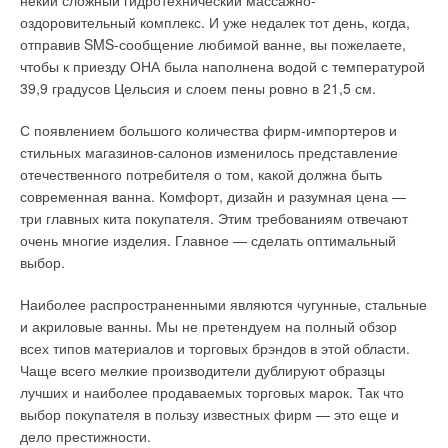
некий сложный гидротехнический массажно-
водонагревателя при
Схема работы газового
оздоровительный комплекс. И уже недалек тот день, когда,
монтаже трубопровода
напольного
отправив SMS-сообщение любимой ванне, вы пожелаете,
обратной циркуляции
отопительного котла с
чтобы к приезду ОНА была наполнена водой с температурой
атмосферной гарелкой
39,9 градусов Цельсия и слоем пены ровно в 21,5 см.
Основная инструкция по размещению нагревателей,
предназначенных для отопления и горячего водоснабжения
Внастоящее время многочисленные зарубежные фирмы
С появлением большого количества фирм-импортеров и
одноквартирных и блокированных жилых домов, введена
предлагают сертифицированное в России котельное
стильных магазинов-салонов изменилось представление
ГОСГОРТЕХНАДЗОРом с 01.12.96 г. Кроме нормативных
оборудование, отличающееся своими техническими
отечественного потребителя о том, какой должна быть
документов, изданных центральными государственными
возможностями. К сожалению, отечественная
современная ванна. Комфорт, дизайн и разумная цена —
органами, существуют инструкции местных газовых
промышленность пока не может удовлетворить возросший
три главных кита покупателя. Этим требованиям отвечают
организаций, в частности, для Московской области — это
спрос на подобную технику и предложить российскому
очень многие изделия. Главное — сделать оптимальный
документы ГУП “МОСОБЛГАЗ”. Также необходимо
потребителю высококачественное и многофункциональное
выбор.
руководствоваться СНиП 2.04.08-87 (раздел “Газоснабжение
теплогенерирующее оборудование для бытовых нужд.
жилых домов”). Выбор оборудования для нагрева воды при
Наиболее распространенными являются чугунные, стальные
Приведенный ниже анализ критериев выбора котельного
помощи газа — это поиск наиболее оптимального, с точки
и акриловые ванны. Мы не претендуем на полный обзор
оборудования для индивидуальной жилой застройки
зрения эксплуатационных возможностей и финансовых
всех типов материалов и торговых брэндов в этой области.
предназначен, прежде всего, для проектировщика
затрат, решения.
Чаще всего мелкие производители дублируют образцы
инженерных систем дома. Только специалист сможет
лучших и наиболее продаваемых торговых марок. Так что
ГАЗОВЫЕ ВОДОНАГРЕВАТЕЛИ ПРОТОЧНОГО ТИПА
грамотно учесть при проектировании все требования
выбор покупателя в пользу известных фирм — это еще и
заказчика к тепловому комфорту в его доме, оценить
дело престижности.
Газовый водонагреватель проточного типа является одним