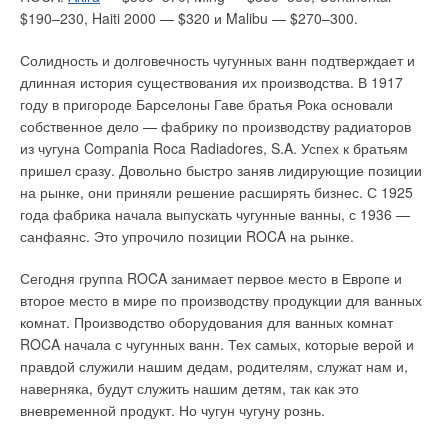
котлы рассчитаны на номинальное давление газа не менее
$190–230, Haiti 2000 — $320 и Malibu — $270–300.
Ограничение по одновременному пользованию сразу
20–25 мбар, чего практически никогда не бывает в наших
несколькими водоразборными точками связано с
газовых сетях низкого давления. Опыт эксплуатации
Солидность и долговечность чугунных ванн подтверждает и
количеством воды, которую прибор может прогреть в
показывает, что котлы с атмосферной горелкой достаточно
длинная история существования их производства. В 1917
процессе ее протекания через нагревающую систему.
устойчиво работают при снижении давления до 12–14 мбар,
году в пригороде Барселоны Гаве братья Рока основали
Проблема колебания температуры воды при одновременном
правда, с естественной потерей расчетной мощности.
собственное дело — фабрику по производству радиаторов
пользовании до недавнего оставалась долгое время камнем
из чугуна Compania Roca Radiadores, S.A. Успех к братьям
Если давление газа в сети существенно ниже номинала,
преткновения. Но, благодаря новейшим требованиям и
пришел сразу. Довольно быстро заняв лидирующие позиции
рекомендуется применять котлы с выносной горелкой.
конкуренции между различными производителями, была
на рынке, они приняли решение расширять бизнес. С 1925
Принципиально различаются теплогенераторы с емкостью
создана модулируемая газовая горелка.
года фабрика начала выпускать чугунные ванны, с 1936 —
для нагрева воды цельностальной или набранной из
санфаянс. Это упрочило позиции ROCA на рынке.
Мощность такой колонки остается не постоянной, а
отдельных, как правило, чугунных секций. Последние более
регулируется в зависимости от протока воды. Тем самым
коррозионностойкие, что важно, так как качество воды,
Сегодня группа ROCA занимает первое место в Европе и
поддерживается постоянная температура воды на выходе.
которой заполняются инженерные системы дома, часто
второе место в мире по производству продукции для ванных
Это очень удобно как при одновременном пользовании
далеко от идеального. Секционные котлы, которые могут
комнат. Производство оборудования для ванных комнат
несколькими водоразборными точками, так и при
поставляться на объект в разобранном виде, удобны при
ROCA начала с чугунных ванн. Тех самых, которые верой и
неравномерном расходе воды.
монтаже в стесненных условиях стройплощадки.
правдой служили нашим дедам, родителям, служат нам и,
наверняка, будут служить нашим детям, так как это
ГАЗОВЫЕ ВОДОНАГРЕВАТЕЛИ ЕМКОСТНОГО ТИПА
Еще одно их преимущество — возможность быстрой
вневременной продукт. Но чугун чугуну рознь.
аварийной замены в процессе эксплуатации вышедшей по
С помощью емкостных водонагревателей обеспечивается
какой-либо причине из строя секции. Стальной котел в этом