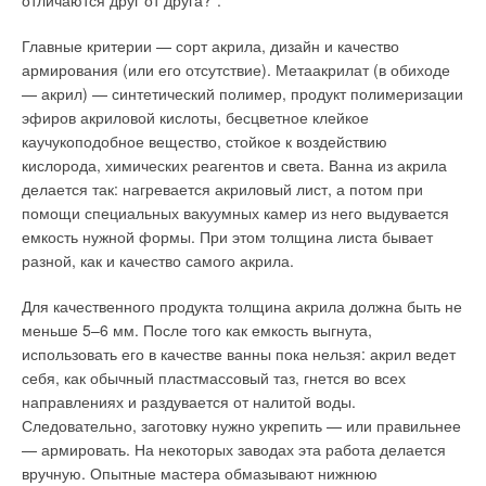
отличаются друг от друга?”.
оборудование, с другой стороны, можно заказать
Правильное и точное определение расчетной мощности
индивидуальный проект отопительной системы, где
теплогенератора не только экономит деньги заказчика, но и
Главные критерии — сорт акрила, дизайн и качество
комплектация зависит от конкретного, даже самого сложного
предопределяет устойчивость работы котельного
армирования (или его отсутствие). Метаакрилат (в обиходе
случая. Так, например, настен
ные газовые котлы, как малы
оборудования в процессе эксплуатации и его долговечность.
— акрил) — синтетический полимер, продукт полимеризации
они бы ни были, уже являются готовой системой, умеющей
К сожалению, следует констатировать, что многие
эфиров акриловой кислоты, бесцветное клейкое
создать тепло и уют в вашем доме, даже без
торгующие котлами фирмы продолжают абсолютно
каучукоподобное вещество, стойкое к воздействию
дополнительных уст
ройств управления.
порочную практику подбора котельного оборудования для
кислорода, химических реагентов и света. Ванна из акрила
своих клиентов без должного в таком случае проектного
делается так: нагревается акриловый лист, а потом при
Для создания полно
го, с точностью до градуса,
сопровождения и расчета требуемой мощности в
помощи специальных вакуумных камер из него выдувается
температурно
го комфорта предлагаются блоки управ
ления и
соответствии с действующими в России нормативными
емкость нужной формы. При этом толщина листа бывает
терморегуляторы, которые могут устанавливаться в любом
требованиями.
разной, как и качество самого акрила.
удобном месте. Умная электроника сама решит, когда
не
обходимо работать котлу на полную мощ
ность, а когда
Подобный дилетантский подход к этому важному вопросу
Для качественного продукта толщина акрила должна быть не
достаточно лишь работать в дежурном режиме. Кроме того,
чаще всего выражается в определении мощности по
меньше 5–6 мм. После того как емкость выгнута,
котел сможет вас обеспечить и горячей водой, а это
отапливаемой площади дома без учета теплотехнических
использовать его в качестве ванны пока нельзя: акрил ведет
исключает затраты на приобретение отдельного
свойств его наружных ограждающих конструкций и
себя, как обычный пластмассовый таз, гнется во всех
водонагревателя.
функциональных особенностей инженерных систем.
направлениях и раздувается от налитой воды.
Мощность водогрейного котла складывается из расчетных
Следовательно, заготовку нужно укрепить — или правильнее
В те далекие времена, когда серьез
ные научные разработки
мощностей теплопотребляющих систем.
— армировать. На некоторых заводах эта работа делается
были нацелены на промышленность, а быт отчасти
вручную. Опытные мастера обмазывают нижнюю
оста
вался в стороне, мы не могли и мечтать, что управление
Мощность системы отопления определяется в результате