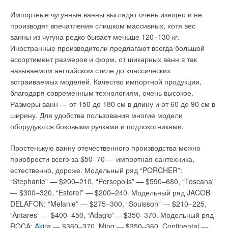
Компактность и относительная простота монтажа, за счет
квалифицированный выбор инженерного решения может
Импортные чугунные ванны выглядят очень изящно и не
отсутствия специальных устройств безопасности при
привести, в том числе, и к снижению капитальных и
производят впечатления слишком массивных, хотя вес
подключении к водопроводу (имеется в виду отсутствие
эксплуатационных затрат на систему автономного
ванны из чугуна редко бывает меньше 120–130 кг.
группы безопасности с подводом к канализации, что
теплоснабжения дома. Ниже рассмотрены именно эти
Иностранные производители предлагают всегда большой
требуется при монтаже емкостных водонагревателей),
критерии.
ассортимент размеров и форм, от шикарных ванн в так
делают использование данных приборов наиболее
называемом английском стиле до классических
привлекательным в индивидуальных жилых домах. Система
Конструктивные особенности
встраиваемых моделей. Качество импортной продукции,
может монтироваться так, что от одной колонки снабжаются
благодаря современным технологиям, очень высокое.
Конструктивные особенности теплогенератора
горячей водой все водоразборные точки.
Размеры ванн — от 150 до 180 см в длину и от 60 до 90 см в
определяются, прежде всего, видом используемого топлива.
ширину. Для удобства пользования многие модели
Как правило, для квартиры вполне достаточно иметь газовую
Наиболее доступным и дешевым в настоящее время
оборудуются боковыми ручками и подлокотниками.
колонку мощностью 24 кВт. Это вполне покрывает все
является природный газ. Газовые водогрейные котлы
потребности в горячей воде даже при одновременном
оборудуются либо встроенной атмосферной горелкой
Простенькую ванну отечественного производства можно
включении двух смесителей. Колонки большей мощности не
(поступление воздуха для горения газа за счет естественной
приобрести всего за $50–70 — импортная сантехника,
всегда остаются востребованными, поэтому зарубежные
тяги в дымовой трубе), либо выносной горелкой
естественно, дороже. Модельный ряд “PORCHER”:
производители, ранее выпускавшие колонки большей
(принудительное создание газовоздушной смеси).
“Stephanie” — $200–210, “Persepolis” — $590–680, “Toscana”
мощности, постепенно от них отказываются. Колонки
— $300–320, “Esterel” — $200–240. Модельный ряд JACOB
Разница в конструкции котла при этом существенная, что
меньшей мощности, до 17 кВт, хватает для комфортного
DELAFON: “Melanie” — $275–300, “Souisson” — $210–225,
связано с технологическим принципом устройства топочной
пользования одновременно только одной водоразборной
“Antares” — $400–450, “Adagio”— $350–370. Модельный ряд
камеры. Необходимо отметить, что почти все импортные
точкой.
ROCA:
Akira
— $360–370, Ming — $350–360, Continental —