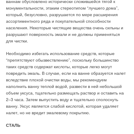
ваннам обусловлено исторически сложившейся тягой к
дополнительных устройств и при помощи только газового
страны, который в России только еще зарождается.
монументальности, этаким стереотипом “лучшего дома”,
топлива.
который, безусловно, разрушается по мере расширения
При отсутствии газа следующим по значимости является
ассортиментного ряда и покупательной способности
ВОДОНАГРЕВАТЕЛИ КОСВЕННОГО НАГРЕВА
более дорогое дизельное топливо. Его использование для
населения. Некоторые чистящие вещества очень сильны и
работы теплогенератора повышает стоимость самой
разрушают поверхность эмали и не должны применяться
Другие способы являются непрямыми и такими, где
котельной за счет появления в ее схеме дополнительного
для чистки.
приготовление воды является дополнительной функцией. К
оборудования (топливных баков, системы топливоподачи,
первым относятся водонагреватели косвенного нагрева. Они
стабилизатора тяги и т.д.), а также эксплуатационную
Необходимо избегать использование средств, которые
представляют собой емкость с водяным теплообменником, в
стоимость вырабатываемой теплоты. Но при выборе для
“препятствуют обызвествлению”, поскольку большинство
который подается вода от одного из контуров отопительного
теплоснабжения высокоэффективного котла с надежной
таких средств содержат кислоты, которые легко могут
котла. Проходя через теплообменник, она отдает тепло
дизельной горелкой и многофункциональной автоматикой
повредить эмаль. В случае, если на ванне образуется налет
воде, находящейся в емкости. Так происходит нагрев.
расходы можно свести к минимуму.
вследствие плохой очистки воды, мы рекомендуем
наполнить ванну теплой водой, развести в ней небольшой
В данном случае это может быть как настенный, так и
Как и для газового теплогенератора, многое зависит от
объем уксуса, тщательно размещать раствор и оставить на
напольный газовый или любой другой котел. Пользование
грамотной наладки работы горелки и автоматики котла и
2–3 часа. Затем выпустить воду и тщательно сполоснуть
горячей водой сходно с газовым накопительным
профессионализма организации, осуществляющей его
ванну. Уксус является слабой кислотой, которая удаляет
водонагревателем прямого нагрева. Отличием и
техническое обслуживание. Как правило, конструкция
налет, но не вредит эмалевому покрытию.
недостатком такой системы по отношению к газовым
подобного котла универсальна и переход на использование
накопительным водонагревателям является то, что для
в нем природного газа осуществляется быстрой заменой
СТАЛЬ
приготовления воды в летний период требуется постоянная
выносной дизельной горелки на газовую с последующей ее
эксплуатация отопительного котла. Данный вид нагрева воды