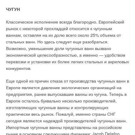
эксплуатационные характеристики различных систем,
из самых распространенных бытовых приборов для решения
предложить и сопоставить различные варианты инженерного
ЧУГУН
проблемы получения горячей воды. Большинство
решения теплоснабжения здания.
производимых во всем мире газовых водонагревателей
Классическое исполнение всегда благородно. Европейский
различаются только по внешнему виду, а отличия
Разница в цене на аналогичное по основным техническим
рынок с некоторой прохладцей относится к чугунным
определяются в первую очередь техническими
характеристикам оборудование может быть существенная.
ваннам, оставляя на их долю всего около 25% объема от
характеристиками. В современных системах мощность
Наиболее низкие цены на генераторы теплоты из южных
стальных ванн. Но здесь следует еще разобраться.
водонагревателя — газовой колонки — может меняться в
стран Западной Европы (Италия, Испания, Югославия,
Возможно, уменьшение доли чугунных ванн вызвано
зависимости от потребностей в горячей воде благодаря
Греция), стран бывшего соцлагеря (Чехия, Словакия,
экономической целесообразностью, а именно — удобством
системе автоматического регулирования.
Польша, Венгрия) и стран Азии (Южная Корея, Сирия). К
перевозки и установки их более легких стальных и акриловых
этой категории можно отнести и оборудование из США,
конкурентов.
При этом исключается возможность резкого изменения
которое одно из первых появилось на российском рынке, но
температуры воды при открытии или закрытии
не получило в дальнейшем широкого распространения.
Еще одной из причин отказа от производства чугунных ванн в
водопроводного крана в любой точке водозабора в доме,
Европе является давление экологических организаций на
поскольку газовый водонагреватель автоматически
Возрастание цены наблюдается по мере удаления
предприятия, ранее выпускавшие ванны из чугуна. Теперь в
регулирует свою мощность. Тем самым продлевается срок
страныпроизводителя на север Европы (Австрия,
Европе осталось буквально несколько производителей,
его службы и сокращается потребление газа. Газовый
Швейцария, Голландия, Германия, Швеция, Финляндия). И
изготовляющих чугунные ванны и контролирующих
водонагреватель оборудован комплектом
это оправдано, так как в странах с более суровым климатом
практически весь рынок. Пожалуй, именно страны СНГ
предохранительных и блокирующих устройств для
требования к его качеству и надежности возрастают, а,
сегодня являются надеждой производителей чугунных ванн.
безопасной работы.
соответственно, возрастает и цена. У оборудования этих
Импортные чугунные ванны представлены на российском
стран по опыту его эксплуатации в климатических и
рынке в основном следующими фирмами: Jacob Delafon,