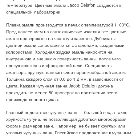
емкостного водонагревателя имеется возможность
Настенные котлы выпускаются двух типов: одноконтурные и
температуре. Цветные эмали Jacob Delafon создаются в
подключить трубопровод обратной циркуляции горячей
двухконтурные. Последние осуществляют как функцию
специальной лаборатории.
воды. Если к одному водонагревателю подключено
отопления, так и горячего водоснабжения, однако их
несколько далеко расположенных друг от друга смесителей,
применение, как правило, ограничено двумя точками
Плавка эмали производится в печах с температурой 1100°С.
например, в доме, имеющем несколько этажей, то, чтобы
разбора горячей воды.
Пред нанесением на сантехнические изделия все цветные
при открывании наиболее удаленного смесителя не ждать,
эмали проверяются на чистоту и качество. Дубликаты
пока до него дойдет горячая вода, монтируется система
В условиях России, где потребитель пока не имеет
цветной эмали сопоставляются с эталонами, созданными
обратной циркуляции.
экономических стимулов рационально расходовать воду,
колористами. Холодная жидкая эмаль наносится на
рекомендуется применять одноконтурный котел в сочетании
внутреннюю и внешнюю поверхность ванны, после чего
Горячая вода пойдет сразу в любое время из любого, даже
с настенным или напольным емкостным водонагревателем.
просушивается в инфракрасной печи. Специалисты-
сильно удаленного смесителя. Единственным недостатком
Однако, применительно к климатическим условиям России,
эмальеры вручную наносят слои порошкообразной эмали.
накопительных газовых водонагревателей является их
эти котлы имеют и существенный недостаток — низкую
Толщина каждого слоя от 0,8 до 1,2 мм, в зависимости от
громоздкость. Установить такой водонагреватель в
расчетную мощность, составляющую не более 30 кВт.
цвета. Каждая чугунная ванна Jacob Delafon должна
малогабаритной квартире практически не представляется
проходить не менее 80 проверок на протяжении всего
возможным. Поэтому данные приборы чаще всего
Это в настоящее время ограничивает их применение или
производственного цикла.
устанавливаются в загородных домах.
реконструируемыми квартирами в условиях старой
городской застройки, или небольшими, чаще всего
Главный недостаток чугунных ванн — большой вес, а также
Перечисленные способы получения горячей воды являются
вспомогательными, постройками (гараж, баня, дом охраны и
хрупкость чугуна, не позволяющая добиться многообразия
прямыми, так как основная и единственная цель этого
т.п.) при основном жилом доме. Если сопоставить мощность
форм и размеров ванн. Например, не бывает круглых или
нагревательного оборудования — приготовление горячей
и стоимость такого оборудования, то его можно признать
угловых чугунных ванн. Российское предпочтение к чугунным
воды через газовый теплообменник без использования
котлом будущего, котлом для среднего класса населения