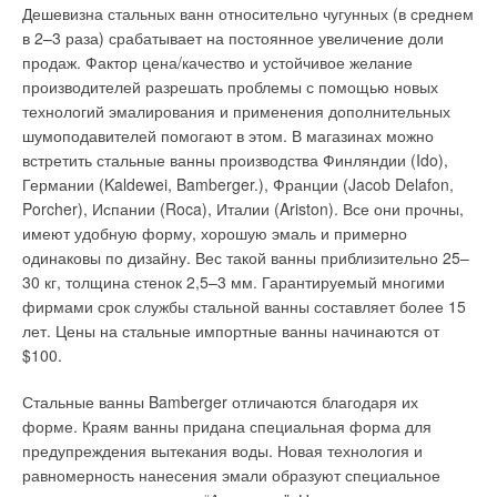
наладкой. Котел продолжает работать с той же автоматикой,
Дешевизна стальных ванн относительно чугунных (в среднем
в основном распространен в загородных домах, где
каких-либо переделок в тепловой схеме котельной при этом
в 2–3 раза) срабатывает на постоянное увеличение доли
устанавливается автономная система отопления.
не требуется.
продаж. Фактор цена/качество и устойчивое желание
производителей разрешать проблемы с помощью новых
ОТОПИТЕЛЬНЫЕ КОТЛЫ С ФУНКЦИЕЙ НАГРЕВА ВОДЫ
Ряд стран (Германия, Швейцария, Финляндия) предлагают
технологий эмалирования и применения дополнительных
на нашем рынке и комбинированные горелки, работающие
шумоподавителей помогают в этом. В магазинах можно
Другой комбинацией приготовления горячей воды при
на двух видах топлива, в которых переход на другое топливо
встретить стальные ванны производства Финляндии (Ido),
помощи газа является использование двухконтурного
осуществляется простым поворотом крана. Но подобные
Германии (Kaldewei, Bamberger.), Франции (Jacob Delafon,
настенного или напольного отопительного котла. Принцип
горелки достаточно сложны в устройстве и наладке и,
Porcher), Испании (Roca), Италии (Ariston). Все они прочны,
нагрева воды в таких приборах можно сравнить с газовой
соответственно, значительно дороже и по своей стоимости, и
имеют удобную форму, хорошую эмаль и примерно
колонкой. Нагрев воды производится в процессе ее
в эксплуатации.
одинаковы по дизайну. Вес такой ванны приблизительно 25–
протекания через газовый теплообменник. В этот период
30 кг, толщина стенок 2,5–3 мм. Гарантируемый многими
отопление временно выключается. В большинстве случаев
Электрические теплогенераторы не находят широкого
фирмами срок службы стальной ванны составляет более 15
пользование горячей водой занимает не слишком много
применения в России, в основном, из-за высокой стоимости
лет. Цены на стальные импортные ванны начинаются от
времени и за этот цикл вода, циркулирующая по всему
электроэнергии при ее использовании на отопительные
$100.
контуру отопления, не может остыть. Количество горячей
нужды, а также из-за часто ограниченного лимита
воды зависит от мощности отопительного котла.
электрической мощности, выделяемого индивидуальному
Стальные ванны Bamberger отличаются благодаря их
застройщику. Подобные котлы с мощностью до 20 кВт чаще
форме. Краям ванны придана специальная форма для
КРИТЕРИИ ВЫБОРА
всего используются для отопления и горячего
предупреждения вытекания воды. Новая технология и
водоснабжения жилых или вспомогательных домов с
равномерность нанесения эмали образуют специальное
Идеальным вариантом правильного выбора является
небольшой площадью.