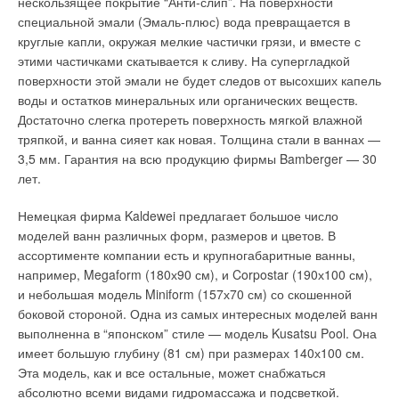
нескользящее покрытие “Анти-слип”. На поверхности
обращение к профессионалам, имеющим большой опыт
специальной эмали (Эмаль-плюс) вода превращается в
работы с газовыми устройствами, причем на каждом из
Опыт эксплуатации котельного оборудования показывает,
круглые капли, окружая мелкие частички грязи, и вместе с
этапов приобретения, установки и запуска оборудования.
что при выборе даже дорогого теплогенератора следует
этими частичками скатывается к сливу. На супергладкой
Покупка — это важный этап, а правильная установка,
стремиться к его максимальной конструктивной простоте, что
поверхности этой эмали не будет следов от высохших капель
наладка и запуск — это основа долгой службы
является залогом его надежности. Абсолютно оправданно не
воды и остатков минеральных или органических веществ.
оборудования. Иногда стоимость самого оборудования ниже
находят широкого применения в России предлагаемые
Достаточно слегка протереть поверхность мягкой влажной
работ, связанных с полным монтажом системы.
некоторыми фирмами комбинированные водогрейные
тряпкой, и ванна сияет как новая. Толщина стали в ваннах —
котлы, конструкция которых позволяет использовать для их
3,5 мм. Гарантия на всю продукцию фирмы Bamberger — 30
От монтажа системы может зависеть и ваша жизнь, поэтому
работы несколько, иногда до 4-х, видов топлива (природный
лет.
полагаться на “частников” в таком вопросе небезопасно. При
газ, дизельное топливо, электричество, дрова или уголь).
покупке газового оборудования продавец обязан
Немецкая фирма Kaldewei предлагает большое число
предоставить вам “Сертификат соответствия” на данный
Наличие в котле дополнительного встроенного
моделей ванн различных форм, размеров и цветов. В
прибор и “Разрешение Горгостехнадзора”. Без этих
оборудования, не относящегося непосредственно к
ассортименте компании есть и крупногабаритные ванны,
документов серьезные монтажные организации просто не
функционированию самого котла (циркуляционный насос,
например, Megaform (180х90 см), и Corpostar (190х100 см),
возьмутся за установку, так как это грозит им лишением
расширительный бак, нагреватель для горячей воды,
и небольшая модель Miniform (157х70 см) со скошенной
лицензии на проведение работ.
предохранительная и иная арматура), несколько упростит и
боковой стороной. Одна из самых интересных моделей ванн
ускорит монтаж котельной. Но при этом снизится надежность
выполненна в “японском” стиле — модель Kusatsu Pool. Она
После установки прибора рекомендуется заключить договор
теплогенератора, усложнится его дальнейшая эксплуатация,
имеет большую глубину (81 см) при размерах 140х100 см.
о сервисном обслуживании, так как в сервисное
а также обслуживание и ремонт указанного выше
Эта модель, как и все остальные, может снабжаться
обслуживание входит обязательная регулярная проверка
оборудования, которое лучше при проектировании вынести
абсолютно всеми видами гидромассажа и подсветкой.
функций самого прибора и его устройств безопасности, а