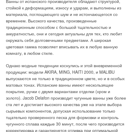
Ванны от испанского производителя обладают структурой,
комфортное и, одновременно с этим, экономичное
случае придется менять целиком. Бытовые котлы обычно
стойкой к деформациям, износу и ударам, и выполнены из
приготовление горячей воды для хозяйственно-бытовых
устанавливаются непосредственно на пол котельной или на
материала, поглощающего шум и не истончающегося со
нужд. Данные приборы отвечает самым высоким стандартам
невысокий, до 200 мм, фундамент. В особую группу
временем. Высокого качества, произведенные
качества и надежности. Особенно ценной характеристикой
необходимо выделить настенные газовые котлы, или так
традиционным способом с большой тщательностью и
является простота монтажа и обслуживания.
называемые термоблоки, которые имеют очень широкое
аккуратностью, они и сегодня актуальны для тех, кто любит
Водонагреватель емкостного типа, как и газовая колонка,
распространение на Западе.
окружать себя долговечными предметами. А широкая
является установкой прямого нагрева, но в отличие от нее
цветовая гамма позволяет вписывать их в любую ванную
не нагревает воду в режиме протока.
Их предлагают почти все фирмы, производящие и
комнату, в любом стиле.
поставляющие на российский рынок котельное
Газовый накопитель может иметь различный объем. В
оборудование. Настенный генератор теплоты имеет много
Однако модные тенденции коснулись и этой вневременной
отличие от газовой колонки он имеет относительно
преимуществ. Он компактен, удобен в монтаже и
продукции: модели AKIRA, MING, HAITI 2000, и MALIBU
небольшую мощность и поэтому требуется некоторое время
эксплуатации, универсален в выборе места его размещения
выпускаются не только в традиционном цвете, но и в особых
для нагрева воды, которое зависит от выставленной
в доме. Котел оснащен уже встроенным в него необходимым
матовых тонах. Испанские ванны имеют нескользящее
температуры, емкости и мощности накопителя. Обычно
оборудованием: циркуляционным насосом, расширительным
покрытие, ручки с двумя вариантами отделки (хром и
учитывается только время первоначального нагрева, так как
мембранным баком, воздухоотводчиком, предохранительной
золото). Jacob Delafon производит чугунные ванны уже более
при дальнейшей работе водонагреватель работает в режиме
и запорной арматурой.
ста лет и достигает высокого качества уже на этапе выбора
поддержания заданной температуры.
сырьевых компонентов, допуская использование только
Определенный тип данного котла позволяет отказаться от
тщательно проверенного песка для формовки и контроль
Для семьи из 3–4 человек при среднем расходе воды обычно
традиционной дымовой трубы и отводить продукты сгорания
чугунного сплава каждые 30 минут, после чего производится
достаточно 120-литровой емкости. При подключении
с помощью специальной конструкции “труба в трубе”.
корректировка и гарантируется отливка при оптимальной