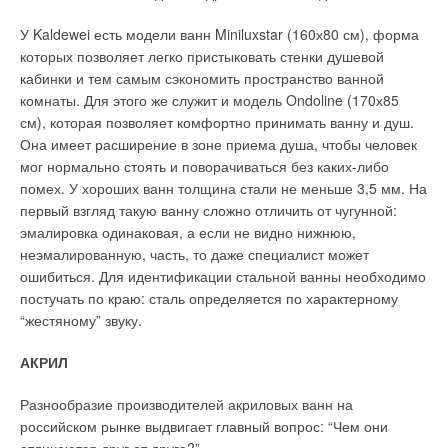
за пределы котла.
также регулярная чистка, то есть удаление налетов кальция,
У Kaldewei есть модели ванн Miniluxstar (160х80 см), форма
накипи, нагара и очистка фильтрующих элементов, что
От чего не следует отказываться, так это от наличия в
которых позволяет легко пристыковать стенки душевой
значительно продлевают срок эксплуатации.
конструкции горелки котла возможности плавно или
кабинки и тем самым сэкономить пространство ванной
ступенчато изменять его мощность в зависимости от
комнаты. Для этого же служит и модель Ondoline (170х85
Причем это касается не только зарубежных устано
вок
постоянно изменяющейся теплопотребности подключенных
см), которая позволяет комфортно принимать ванну и душ.
(некоторые по незнанию считают их не адаптированными к
к нему систем. Это в значительной мере повысит
Она имеет расширение в зоне приема душа, чтобы человек
российским услови
ям), но и отечественных газовых
устойчивость работы котельного оборудования в процессе
мог нормально стоять и поворачиваться без каких-либо
водона
гревателей. Безопасности работы газового
эксплуатации. Особо следует сказать о выборе нагревателя
помех. У хороших ванн толщина стали не меньше 3,5 мм. На
обо
рудования всегда уделялось повышен
ное внимание. Это
для системы горячего водоснабжения.
первый взгляд такую ванну сложно отличить от чугунной:
связано с риском эксплуатации данных приборов. Сейчас
эмалировка одинаковая, а если не видно нижнюю,
уже практически невозможно встретить ни один газовый
Для этих целей в индивидуальном жилом доме больше всего
неэмалированную, часть, то даже специалист может
прибор — котел или водонагреватель, — который не был бы
подходит не скоростной, тем более встроенный в котел, а
ошибиться. Для идентификации стальной ванны необходимо
оснащен обязательными устройствами, гарантирующими
отдельно стоящий емкостной водонагреватель. Его объем
постучать по краю: сталь определяется по характерному
отключение прибора при сбоях в работе, кратковременном
определяется проектировщиком исходя из расчетного
“жестяному” звуку.
прекращении подачи газа, утечке газа или засорении
количества одновременно работающих точек водоразбора и
дымохода.
согласованных с заказчиком предполагаемых
АКРИЛ
индивидуальных особенностей водопотребления в его доме.
С одной стороны, можно приобрести стандартный,
Разнообразие производителей акриловых ванн на
полностью готовый к экс
плуатации отопительный котел, не
Тепловая мощность
российском рынке выдвигает главный вопрос: “Чем они
требу
ющий дополнительных затрат на специ
альное