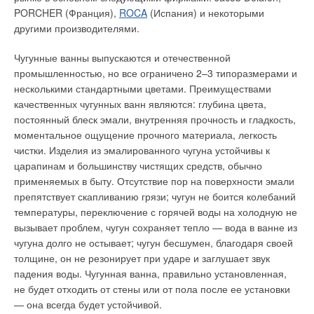
Надёжность гарантируется применением жаропрочных и
технических, часто отличающихся от идеальных, условиях
PORCHER (Франция),
ROCA
(Испания) и некоторыми
долговечных материалов Сегодня существуют три типа
средней полосы России гораздо меньше отказов в работе.
другими производителями.
розжига запальной горелки: механический розжиг (от спички
и т.п.), пьезорозжиг и электронный розжиг. Механический и
Оно лучше адаптировано, например, к возможным сбоям в
Чугунные ванны выпускаются и отечественной
пьезорозжиг не имеют принципиальных различий — просто
подаче к нему энергоносителей. Многие западные фирмы,
промышленностью, но все ограничено 2–3 типоразмерами и
во втором варианте для удобства вместо спички
давно работающие на российском рынке, специально
несколькими стандартными цветами. Преимуществами
используется встроенный пьезоэлемент. Срок службы
занимаются вопросами, связанными с подобной
качественных чугунных ванн являются: глубина цвета,
пьезоэлемента — количество нажатий должно быть не менее
адаптацией. Принимая решение о выборе теплогенератора,
постоянный блеск эмали, внутренняя прочность и гладкость,
30005000 раз.
особенно в сложной с большим количеством разноплановых
моментальное ощущение прочного материала, легкость
потребителей теплоты схеме теплоснабжения, необходимо
чистки. Изделия из эмалированного чугуна устойчивы к
В таких колонках запальный фитиль горит постоянно. При
помнить об обеспечении его надежности эксплуатации в
царапинам и большинству чистящих средств, обычно
открытии крана горячей воды запальный фитиль
более суровых условиях России.
применяемых в быту. Отсутствие пор на поверхности эмали
автоматически зажигает горелку, при помощи которой и
препятствует скапливанию грязи; чугун не боится колебаний
происходит нагрев воды в теплообменнике. В колонках с
Экономия в этом случае может впоследствии привести к
температуры, переключение с горячей воды на холодную не
электронным розжигом запальный фитиль зажигается только
большим эксплуатационным затратам и обернуться для
вызывает проблем, чугун сохраняет тепло — вода в ванне из
при открывании горячей воды. Это очень выгодно как с
заказчика в лучшем случае высокой стоимостью
чугуна долго не остывает; чугун бесшумен, благодаря своей
экономической точки зрения, когда для работы используется
эксплуатации оборудования, в худшем — необходимостью
толщине, он не резонирует при ударе и заглушает звук
сжиженный газ, так и с точки зрения безопасности: вам не
дополнительных затрат на восстановительный ремонт
падения воды. Чугунная ванна, правильно установленная,
нужно беспокоиться, отключили ли вы колонку, уходя из
инженерных систем, а иногда и самого здания. И все-таки
не будет отходить от стены или от пола после ее установки
дома.
главными критериями выбора теплового оборудования
— она всегда будет устойчивой.
следует признать его технические показатели, так как