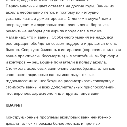
поверхности пола и внутреннего воздуха в этом помещении
Первоначальный цвет остается на долгие годы. Ванны из
На мировом рынке действует множество компаний, которые
с учетом нагреваемой площади. В любом случае при выборе
акрила необычайно легки, и поэтому их нетрудно
производят газовые нагреватели различного типа. Но выбор
и расчете напольного отопления проектировщику следует
устанавливать и демонтировать. С легкими случайными
от этого упрощается ненамного. Производителей котлов
помнить о том, что по санитарно-гигиеническим
повреждениями акриловых ванн очень легко бороться:
можно условно разделить на три группы:
соображениям температура на поверхности нагретого пола
ремонтные наборы для акрила продаются в тех же
ограничена.
Немецкие компании, лидеры в данной группе. Приборы
магазинах, что и ванны. Особенного умения не надо, вся
долго вечны (до 40 лет), качество безупречно;
реставрация обойдется совсем недорого и делается очень
Причем по российским нормам эта температура (26°С)
Итальянские, испанские, бельгийские, французские
быстро. Сверхустойчивость к истиранию (хорошая акриловая
ниже, чем в нормах западных стран. Если в доме
компании, выпускающие качественные котлы со сроком
ванна практически бессмертна) и масштабный выбор форм
предусмотрена система приточной вентиляции или система
службы до 30 лет;
и контуров — решающие показатели в пользу акрила.
кондиционирования воздуха с использованием водяных
Чешские, словацкие, южнокорейские и отечественные
Стоимость акриловых ванн очень разнообразна, и, так как
производители, использующие опыт и комплектующие
калориферов, их расчетная мощность определяется при той
западных компаний. Их отличает выгодная для
чаще всего акриловые ванны используются как
же расчетной температуре наружного воздуха и принятой в
покупателя цена.
гидромассажные, необходимо рассматривать совокупную
проекте этих систем температуре приточного воздуха с
стоимость ванны и всех дополнительных приспособлений,
учетом расчетного воздухообмена в вентилируемых
Судить о качестве того или иного производителя —
что, впрочем, характерно и для других типов ванн.
помещениях.
прерогатива сделавшего свой выбор потребителя.
КВАРИЛ
Требуемая мощность системы теплоснабжения бассейна
рассчитывается с учетом объема его ванны, возможных
Читайте по теме:
Конструкционные проблемы акриловых ванн неизбежно
теплопотерь через ее конструкцию и с поверхности воды, а
давали толчок к поискам более жестких и прочных
также требуемой продолжительности первоначального и
→
Об утилизации тепловых отходов