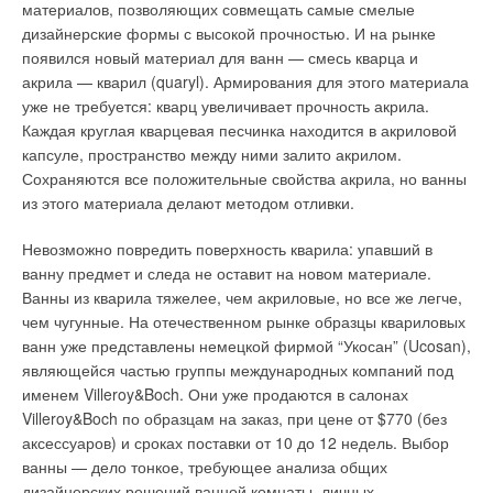
материалов, позволяющих совмещать самые смелые
текущего прогрева бассейна. Особо следует оговорить учет
ЖУРНАЛ СОК ИЮНЬ 2026
→
дизайнерские формы с высокой прочностью. И на рынке
Совершенствование отопительно-вентиляционных
при выборе мощности теплогенератора расчетной
систем коррекцией процессов регулирования
появился новый материал для ванн — смесь кварца и
теплопотребности системы горячего водоснабжения.
ЖУРНАЛ СОК ИЮНЬ 2026
акрила — кварил (quaryl). Армирования для этого материала
→
Связано это с тем, что автоматика выбранной конструкции
Теплотехнические характеристики лучисто-конвективной
панели при эксплуатации в действующей котельной
уже не требуется: кварц увеличивает прочность акрила.
котла может иметь возможность приоритетного включения
ЖУРНАЛ СОК ИЮНЬ 2026
Каждая круглая кварцевая песчинка находится в акриловой
→
водонагревателя этой системы.
Водонагреватель Royal Thermo Smalto Inverter:
капсуле, пространство между ними залито акрилом.
интеллект, стиль и энергоэффективность
ЖУРНАЛ СОК ИЮНЬ 2026
Сохраняются все положительные свойства акрила, но ванны
При этом работа системы отопления на этот период
→
RIFAR SUPReMO: высочайший стандарт надёжности в
из этого материала делают методом отливки.
временно прекращается. В этом случае можно получить
мире приборов отопления
ЖУРНАЛ СОК МАЙ 2026
значительную экономию за счет частичного или полного
Невозможно повредить поверхность кварила: упавший в
снижения расчетной мощности котла на величину требуемой
ванну предмет и следа не оставит на новом материале.
мощности системы горячего водоснабжения. Но принять
Ванны из кварила тяжелее, чем акриловые, но все же легче,
такое решение можно только после тщательного анализа
чем чугунные. На отечественном рынке образцы квариловых
возможных последствий остановки системы отопления,
ванн уже представлены немецкой фирмой “Укосан” (Ucosan),
проводимого проектировщиком с учетом ее расчетной
Уведомления отключены
являющейся частью группы международных компаний под
продолжительности и теплоинерционных особенностей
именем Villeroy&Boch. Они уже продаются в салонах
Комментарии
здания.
Villeroy&Boch по образцам на заказ, при цене от $770 (без
аксессуаров) и сроках поставки от 10 до 12 недель. Выбор
Только в результате подобного анализа может выявиться
В этой теме еще нет комментариев
ванны — дело тонкое, требующее анализа общих
возможность снижения расчетной теплопотребности
дизайнерских решений ванной комнаты, личных