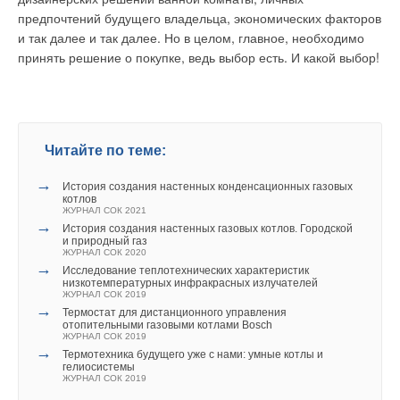
системы горячего водоснабжения при определении
предпочтений будущего владельца, экономических факторов
мощности котла. Как это отмечалось выше, при
Добавить комментарий
и так далее и так далее. Но в целом, главное, необходимо
окончательном выборе расчетной мощности газового котла
принять решение о покупке, ведь выбор есть. И какой выбор!
необходимо вводить повысительный коэффициент,
Ваше имя *
учитывающий реальное давление в сети газоснабжения
дома.
Ваш E-mail *
Величина этого коэффициента должна определяться
Читайте по теме:
проектировщиком на основании официальных условий
присоединения к наружной сети, выдаваемых заказчику
→
Текст комментария
История создания настенных конденсационных газовых
газоснабжающей организацией.
котлов
ЖУРНАЛ СОК 2021
→
История создания настенных газовых котлов. Городской
Возможности регулирования и управления
и природный газ
ЖУРНАЛ СОК 2020
→
Особенностью всех импортных теплогенераторов является
Исследование теплотехнических характеристик
низкотемпературных инфракрасных излучателей
то, что они комплектуются собственными средствами
ЖУРНАЛ СОК 2019
→
автоматизации, которые обеспечивают регулирование и
Термостат для дистанционного управления
отопительными газовыми котлами Bosch
управление процессами функционирования не только
ЖУРНАЛ СОК 2019
самого котла, но и всех подключенных к нему
→
Термотехника будущего уже с нами: умные котлы и
гелиосистемы
теплопотребляющих систем. А они, в свою очередь,
ЖУРНАЛ СОК 2019
различаются как температурными и гидравлическими