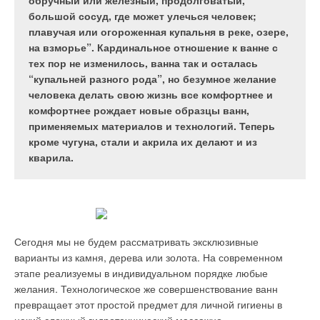
обручный или железный, продолговатый,
дом представляет собой капитальное строение с
создание мощной инфраструктуры доставки газа
большой сосуд, где может улечься человек;
постоянным проживанием людей, имеющее
до потребителя. Это сделало доступным его
плавучая или огороженная купальня в реке, озере,
несколько этажей, включая цокольный, с большим
использование даже в самых удаленных районах.
на взморье”. Кардинальное отношение к ванне с
количеством разнофункциональных помещений.
Широкое применение данного вида топлива в
тех пор не изменилось, ванна так и осталась
Строительство подобного дома сопровождается
промышленных и бытовых целях связано еще и с
“купальней разного рода”, но безумное желание
повышенными требованиями заказчика к
экологическими факторами — газ сгорает
человека делать свою жизнь все комфортнее и
комфорту проживания в нем. Помимо
практически полностью, и выбросы в атмосферу
комфортнее рождает новые образцы ванн,
традиционных инженерных систем (отопление и
незначительны. Благодаря современным
применяемых материалов и технологий. Теперь
горячее водоснабжение), в доме часто
технологиям и внедрению новейших систем
кроме чугуна, стали и акрила их делают и из
предусмотрены и другие теплопотребляющие
автоматизированного управления и контроля
кварила.
устройства: обогреваемые полы в отдельных
постоянно повышается надежность и
помещениях, бассейн, приточная вентиляция,
безопасность работы газового оборудования.
кондиционирование воздуха. Российский рынок
очень быстро отреагировал на возросший спрос
по современному оборудованию для подобных
систем и, в том числе, по теплогенераторам.
Сегодня мы не будем рассматривать эксклюзивные
варианты из камня, дерева или золота. На современном
этапе реализуемы в индивидуальном порядке любые
желания. Технологическое же совершенствование ванн
Принципиальная схема
превращает этот простой предмет для личной гигиены в
подключения