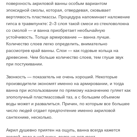
поверхность акриловой ванны особым вариантом
обычным отопительным котлом может производиться на
расчета теплопотерь дома при расчетной температуре
эпоксидной смолы, которая, отвердевая, сковывает
рассто
янии. Сегодня же это практически не удивляет.
наружного воздуха в районе строительства и расчетных или
вертлявость пластмассы. Процедура напоминает наложение
Контроль и управление газо
вым котлом при помощи
согласованных с заказчиком значениях температуры
гипса в травмпункте: 2–3 слоя такой смеси из стекловолокна
сотового теле
фона — это уже реальность. Ассорти
мент
внутреннего воздуха в различных помещениях. При этом
со смолой — и ванна приобретает необычайную
отопительного оборудования, предлагаемый сегодня,
определяются точные значения коэффициентов
устойчивость. Толще армирование — ванна лучше.
покрывает лю
бую потребность — нужно ли отопить
теплопередачи всех наружных ограждений здания в
Количество слоев легко определить, внимательно
небольшое помещение или же дом на несколько семей.
соответствии с их конструкцией и теплотехническими
рассмотрев край ванны. Слои — как годовые кольца на
характеристиками применяемых строительных материалов.
древесине. Чем больше количество слоев, тем глуше звук
Если раньше вопрос о защите окружаю
щей среды не стоял
при постукивании.
так остро, то теперь каждый уважающий себя человек
Выбор расчетной мощности системы “теплый пол” зависит от
старает
ся находиться, по возможности, в экологи
чески
ее функционального назначения. Если эта система
Звонкость — показатель не очень хороший. Некоторые
чистом месте и питаться только эко
логически чистыми
предназначена для полной или частичной компенсации
производители экономят именно на армировании, и тогда
продуктами. Многие серьезные фирмы уже идут путем
теплопотерь дома, то ее мощность уже учтена в
ванна при использовании по прямому назначению гуляет как
эконо
мии энергии, что выражается в создании
предыдущем расчете. Однако часто эта система
злополучный пластмассовый таз, а с большим объемом
оборудования, которое “выжимает” из энергоносителя все
используется, как дополнительный тепловой комфорт в
воды может и развалиться. Причин, по которым все большее
возможное, тем самым практически не оставляя на выходе
отдельных помещениях (ванная комната, бассейн, сауна,
число людей отдает предпочтение именно акриловой
вред
ных выбросов, а КПД повышается до мак
симально
зимний сад и т.п.).
сантехнике, несколько.
возможной величины.
В этом случае требуется определение дополнительной
Акрил душевно приятен на ощупь, ванна всегда кажется
ПРОИЗВОДИТЕЛИ
мощности в зависимости от расчетной температуры на
теплой, вода в ней очень долго не остывает.