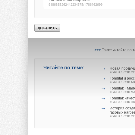
Вопрос отопления д
профессионала. Уст
сети должны произв
необходимую квали
оборудования.
>>>
Также читайте по 
→
Читайте по теме:
Новая продукц
ЖУРНАЛ СОК СЕ
→
Fondital и рос
ЖУРНАЛ СОК АВ
→
Fondital: «Mad
ЖУРНАЛ СОК МА
→
Fondital: каче
ЖУРНАЛ СОК ОК
→
История созда
газовых нагре
ЖУРНАЛ СОК СЕ