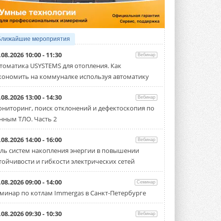
Организатором выступил торгово-
производственный холдинг ...
3 АВГУСТА 2026
«Датарк» испытал модульный
Ближайшие мероприятия
ЦОД с плотностью 54 кВт на
стойку
.08.2026 10:00 - 11:30
Вебинар
Испытания прошли на собственной
томатика USYSTEMS для отопления. Как
производственной площадке и были ...
кономить на коммуналке используя автоматику
3 АВГУСТА 2026
Samsung выпускает VRF-
.08.2026 13:00 - 14:30
Вебинар
систему DVM на R32
ниторинг, поиск отклонений и дефектоскопия по
Линейка включает семь типоразмеров
нным ТЛО. Часть 2
производительностью от 22,4 до 56 кВт.
Суммарная длина трубопроводов ...
3 АВГУСТА 2026
.08.2026 14:00 - 16:00
Вебинар
ль систем накопления энергии в повышении
«СиСофт Девелопмент» подвел
тойчивости и гибкости электрических сетей
итоги конкурса студенческих
проектов «ТИМ-лидеры 2026»
Новый сезон конкурса «ТИМ-лидеры»
.08.2026 09:00 - 14:00
Семинар
стартует уже в сентябре 2026 года ...
минар по котлам Immergas в Санкт-Петербурге
3 АВГУСТА 2026
«Русклимат» укрепляет
.08.2026 09:30 - 10:30
Вебинар