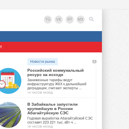
TG
VK
RT
MX
Т
EN
Новости рынка
Российский коммунальный
ресурс на исходе
Заниженные тарифы ведут
инфраструктуру ЖКХ к дальнейшей
деградации, считают эксперты ...
14 ЧАСОВ НАЗАД
В Забайкалье запустили
крупнейшую в России
Абагайтуйскую СЭС
Годовая выработка Абагайтуйской СЭС
составит 223 221 тыс. кВт-ч ...
18 ЧАСОВ НАЗАД