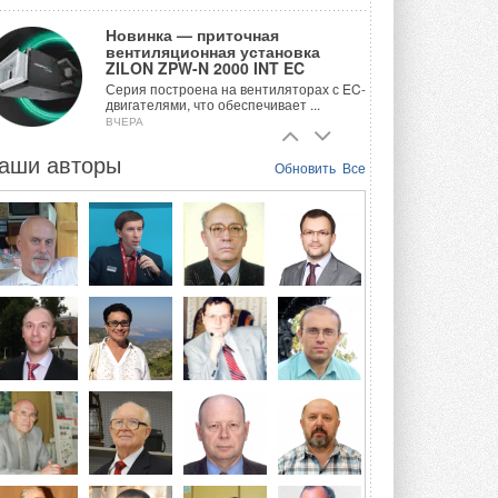
Новинка — приточная
вентиляционная установка
ZILON ZPW-N 2000 INT EC
Серия построена на вентиляторах с EC-
двигателями, что обеспечивает ...
ВЧЕРА
аши авторы
Учёные ЮУрГУ создали
Обновить
Все
каскадную установку,
объединяющую солнечную и
геотермальную энергию
Природосберегающие технологии ...
ВЧЕРА
Для Арктики создали
технологию защиты
ветрогенераторов от аварий
Разработка учитывает влияние
мерзлоты, обледенения и снеговых ...
ВЧЕРА
Гибридный тепловой насос PV/T
с одним общим испарителем
Исследователи предложили
конструкцию двухисточникового ...