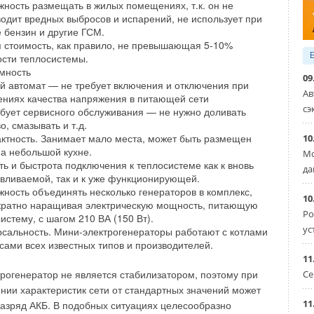
ность размещать в жилых помещениях, т.к. он не
ставляется:
станавливаются атмосферные горелочные устройства
одит вредных выбросов и испарений, не использует при
бочего давления.
 бензин и другие ГСМ.
ы горелкой
Worgas
, EMAX GWH — горелкой
Elekthermax
).
ец под горелку.
ие из нержавеющей стали.
я стоимость, как правило, не превышающая 5-10%
орелки осуществляется посредством действия термопары.
нный узел периодической продувки.
ости теплосистемы.
ой продувки (клапан быстрого вывода шлама). Рабочее давление —
-F
установлена защитная автоматика немецкой компании
мность
мпература уходящих газов — 240°С Температура питательной воды
GWH — итальянской компании SIT. Защитная автоматика
09
й автомат — не требует включения и отключения при
чение газового конвектора в случаях перерыва подачи
Ав
ениях качества напряжения в питающей сети
ртификат соответствия Госстандарта России и
ения газа на входе в конвектор ниже предельно
сэ
бует сервисного обслуживания — не нужно доливать
енение Госгортехнадзора России.
, затруднения выброса продуктов сгорания или притока
о, смазывать и т.д.
ктность. Занимает мало места, может быть размещен
10
ытии ветрозащитного колпака.
а небольшой кухне.
Мо
ть и быстрота подключения к теплосистеме как к вновь
GWH и OGK-F работают как на природном, так и на
да
lrad – самые популярные радиаторы в Европе
вливаемой, так и к уже функционирующей.
НТЯБРЬ 2014
ность объединять несколько генераторов в комплекс,
нальное решение в области вентиляции и кондиционирования
10
онкретного проекта
кратно наращивая электрическую мощность, питающую
РТ 2003
следующие преимущества отопления газовыми
Ро
истему, с шагом 210 ВА (150 Вт).
огрейные промышленные котлы
ус
рсальность. Мини-электрогенераторы работают с котлами
ВРАЛЬ 2003
сами всех известных типов и производителей.
 горелок для отопительных котлов
ность быстро установить, а также демонтировать
КАБРЬ 2002
11
тор (в течение 10 мин.) при консервации дачи на зиму
акопительные водонагреватели Royal Thermo: чем отличаются
рогенератор не является стабилизатором, поэтому при
Се
одимо только открутить резьбовое соединение с
нии характеристик сети от стандартных значений может
ГУСТ 2026
оводом и вывернуть два крепежных болта); повторная
11
азряд АКБ. В подобных ситуациях целесообразно
вка не требует привлечения специалистов и также