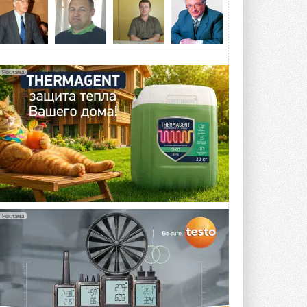
5 АВГУСТА 2026
21-й ежегодный форум
«ЦОД-2026»
Мероприятие пройдет 2-3 сентября в
отеле Radisson Slavyanskaya. Форум
Реклама
посетит более двух тысяч участников ...
5 АВГУСТА 2026
Китайская Shenling представила
линейку тепловых насосов
«воздух-вода» на R290
Серия ThermaX R290 All-In-One
включает три модели ...
4 АВГУСТА 2026
Тепловые насосы в связке с
солнечной генерацией и
Реклама
накопителем снижают
потребление на 60%
Исследователи из Италии установили ...
4 АВГУСТА 2026
«РУСКЛИМАТ Fest 2026» в Уфе
собрал свыше 700 профи
климатической отрасли