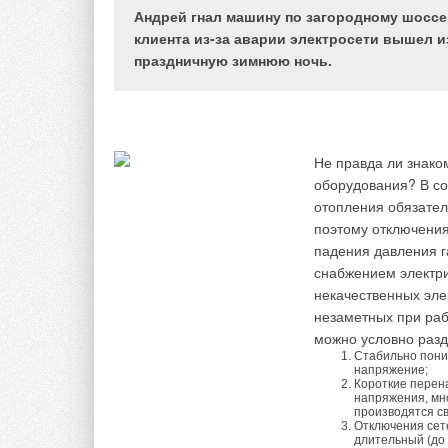
Источником тепла л
Андрей гнал машину по загородному шоссе
помещенной внутри 
клиента из-за аварии электросети вышел из
отапливаемого пом
Фирма «
Селект
» пр
праздничную зимнюю ночь.
конвекторах воздух
«BHP»
фирмы
«I.V
улицы), а не из вн
применять котлы «B
Таблица 1
и отработанные газ
блочно-модульном и
решаться различны
высокий КПД и эксп
принципу («труба в 
конкурентоспособн
Не правда ли знако
установки отопител
котлов. Котлы сери
оборудования? В с
может выводиться н
тупиковой горизонт
отопления обязател
том числе, и через
дымогарных труб со
поэтому отключения
разделены (воздух п
паропроизводительно
падения давления г
дымоудаление — че
снабжением электри
Факел горелки, ра
некачественных эле
Газовые конвекторы,
горизонтальной оси
незаметных при раб
простыми: без элек
возвратным движен
можно условно разд
влажности помещени
расположенному в в
Стабильно пони
напряжение;
OGK-F
поверхности теплоо
польской ко
Короткие перена
компании
конвективной повер
ELEKTHER
напряжения, мн
производятся с
сложные, часто обо
котла, оснащенный
Отключения сет
предварительным см
теплообмена все т
длительный (до 