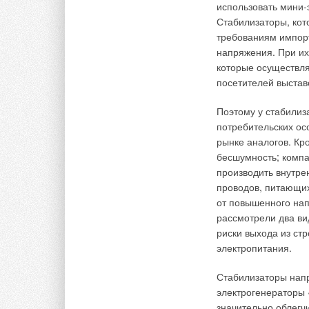
использовать мини-
занима
Стабилизаторы, кот
отсутс
требованиям импорт
возни
отопи
напряжения. При их
Комментарии
возмо
которые осуществля
темпер
посетителей выстав
безоп
В этой теме еще нет комментариев
высок
Поэтому у стабилиз
эколо
потребительских ос
сгоран
рынке аналогов. Кр
незави
Добавить комментарий
не тре
бесшумность; компа
эконом
производить внутре
систе
Ваше имя *
Ваш E-mail *
проводов, питающих
темпе
от повышенного на
рассмотрели два ви
Если в доме уже ус
риски выхода из ст
Текст комментария
отопление и нагрев
электропитания.
эффективно в новых 
При первоначальном
Стабилизаторы нап
представлять интер
электрогенераторы
отопления на основ
значительно облегч