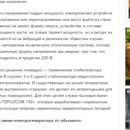
рма напряжения.
тролем пламени (
 нержавеющей стали. Рабочее давление — 12 и 15 бар
Gаzelle Techno Premix, Gazelle Techno
й газ, дизельное топливо, топочный мазут.
нской компании
Fondital
, Super Kromo
итальянской
го напряжения падает мощность электрических устройств.
 Данное сложное оборудование достаточно дорого ($ 600–
ряжении или перенапряжении они могут выйти из строя.
от мощности), однако, способно обеспечить высокий
ения не имеет форму синуса, устройства, в составе
мплектацию входит:
ти и экономию эксплуатационных расходов. Оно
ющиеся части, не только теряют мощность, но и ресурс их
уровня с отсечным и дренажным кранами.
равило, в дорогих коттеджах, офисах, особняках. Для
ается из-за вибраций и резонансов. Известны случаи,
рки уровня воды
ого дома эконом-класса, дачи, вспомогательных
порный кран.
» автоматика не включала отопительную систему, потому
пасности в составе:
ак бани, мастерские, гаражи, где основными критериями
каженную форму напряжения как аварию, при том, что
ь и экономичность, вполне подходит оборудование
ходилось в пределах 220 В.
реле рабочего давления с датчиками минимального и
 от 7000 до 12000 рублей. В настоящий момент на
максимального давления, включая блокирующее реле
но представлено газовыми конвекторами двух
давления с ручным включением;
чаях решение очевидно — применение стабилизатора
реле минимального и максимального уровня воды
ASER» S.A. (Польша) и «ELEKTHERMAX» Rt (Венгрия).
я В случаях 3 и 4 одного стабилизатора недостаточно.
(автоматический регулятор уровня), включая блокирующее
ектрогенератор. В существующих на рынке генераторах
реле минимального уровня воды.
ких параметров польских и венгерских конвекторов,
и внутреннего сгорания, что делает их непригодными для
редохранительных клапана безопасности.
рести в России, представлено в табл. 1.
одовым краном.
лых помещениях. Для этих целей служат бытовые мини-
ие из алюминия.
 «TEPLOCOM-150», которые вырабатывают переменное
з нержавеющей стали.
нструктивно конвекторы
EMAX GWH и OGK-F
практически
вной клапан и запорный кран).
используя энергию герметичных аккумуляторных батарей.
х насоса с обратными клапанами.
сть конвекторов EMAX GWH— в диапазоне 2,5–5,8 кВт;
бжения и управления котлом.
т. И та, и другая серия оснащены пьезорозжигом, не
ы для гидравлических присоединений. Технические характеристики
 мини-электрогенератора от обычного:
. ~2~).
питания.