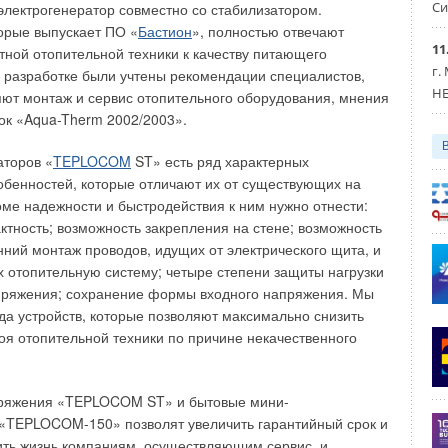
Си
электрогенератор совместно со стабилизатором.
ет не более 10 мин.;
орые выпускает ПО «
Бастион
», полностью отвечают
твие в конвекторах водяного контура, вследствие чего не
11
ной отопительной техники к качеству питающего
кает проблемы замерзания теплоносителя и повреждения
г.
тельной системы;
 разработке были учтены рекомендации специалистов,
жность в минимальные сроки после включения поднять
HE
Уведомления отключены
ют монтаж и сервис отопительного оборудования, мнения
атуру до необходимого уровня;
ок «Aqua-Therm 2002/2003».
асность эксплуатации, обеспечиваемая
окачественной защитной автоматикой;
аторов «
TEPLOCOM
ST» есть ряд характерных
гическая чистота приборов, имеющих закрытую камеру
обенностей, которые отличают их от существующих на
ия;
оме надежности и быстродействия к ним нужно отнести:
симость от электропитания;
буют устройства дымоходов;
ктность; возможность закрепления на стене; возможность
ичность конвекторов за счет высокого КПД и современной
нний монтаж проводов, идущих от электрического щита, и
мы автоматики, обеспечивающей автоматический контроль
 отопительную систему; четыре степени защиты нагрузки
ратуры в помещении.
пряжения; сохранение формы входного напряжения. Мы
да устройств, которые позволяют максимально снизить
тановлен двухконтурный газовый котел, обеспечивающий
роя отопительной техники по причине некачественного
 воды, то применение газовых конвекторов будет
пристройках: мансардах, крытых террасах, гаражах и т.п.
 инженерном обустройстве дома в ряде случаев может
ряжения «TEPLOCOM ST» и бытовые мини-
ес комбинация электрического водонагревателя и системы
 «TEPLOCOM-150» позволят увеличить гарантийный срок и
е газовых конвекторов.
ить жизнь компаниям, осуществляющим сервис, и