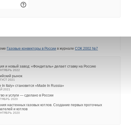
ома лучше решать, получив консультацию
ановку газовых приборов и разводку внутренней газовой
одить только аттестованные специалисты, имеющие
фикацию и опыт работы с данным типом отопительного
теме
Газовые конвекторы в России
в журнале
СОК 2002 №7
ия и новый завод: «Фондиталь» делает ставку на Россию
НТЯБРЬ 2022
сийский рынок
ГУСТ 2021
e In Italy» становится «Made In Russia»
Й 2021
ство и услуги — сделано в России
ТЯБРЬ 2020
ния настенных газовых котлов. Создание первых проточных
вателей и котлов
НТЯБРЬ 2020