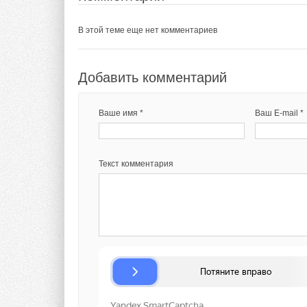
В этой теме еще нет комментариев
ВСЕГО: 10710 рубл
Заправка 50-литров
Добавить комментарий
Коммерческая цена 
баллонные установк
Ваше имя *
Ваш E-mail *
Расход газа при ра
максимального обог
баллон обеспечивае
Текст комментария
учетом включения о
экономичном режим
баллонов хватает дл
сентябрь).
Эксплуатация газов
обходится при пост
действующем в Моск
кубометр (в средне