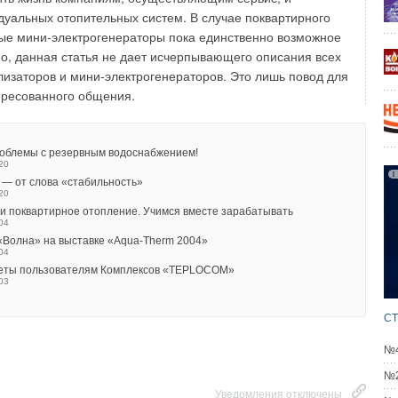
уальных отопительных систем. В случае поквартирного
установка и эксплуатация газовых конвекторов?
ые мини-электрогенераторы пока единственно возможное
о, данная статья не дает исчерпывающего описания всех
 возьмем средние расходы на установку и эксплуатацию
изаторов и мини-электрогенераторов. Это лишь повод для
а GWH 2, работающего на сжиженном газе от баллона
ересованного общения.
сковской области.
требуются приблизительно следующие затраты:
роблемы с резервным водоснабжением!
 материалы:
20
— от слова «стабильность»
Газовый конвектор «em@х» GWH 2 с коаксиальным
20
комплектом труб — 7500 рублей;
 поквартирное отопление. Учимся вместе зарабатывать
Баллон 50 л с вентилем — 650 рублей;
04
Редуктор GOK CN61 — 350 рублей;
«Волна» на выставке «Aqua-Therm 2004»
Труба стальная 3/4 дюйма (8 метров) — 170 рублей;
04
Гибкая подводка (50 см) — 70 рублей;
еты пользователям Комплексов «TEPLOCOM»
03
Кран шаровой газовый — 70 рублей;
ИТОГО материалы: 8810 рублей.
СТ
наладка:
№4
Установка и настройка конвектора — 600 рублей;
Монтаж газовой разводки— 1000 рублей;
№2
Транспортные расходы (до 30 км от МКАД)— 300 рублей.
Уведомления отключены