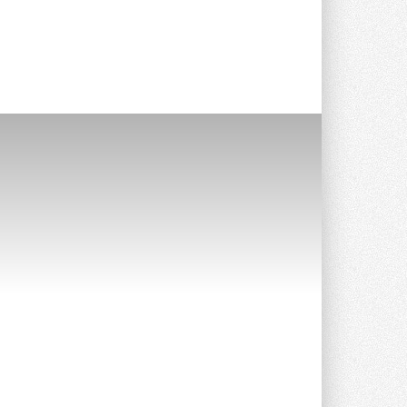
опроса Daikin о восприятии жары ...
28 ИЮЛЯ 2026
CDU производства LG прошёл
валидацию NVIDIA для ИИ-дата-
центров
Компания становится официальным
партнёром NVIDIA по системам ...
28 ИЮЛЯ 2026
В Великобритании предлагают
сделать кондиционирование
обязательным для новостроек
Либеральные демократы внесли
предложение оснащать все новые ...
1
28 ИЮЛЯ 2026
В Подмосковье запустят
производство холодильной
техники и теплообменного
оборудования
Проект реализует компания «ВЕЗА» ...
28 ИЮЛЯ 2026
Ридан объявил о старте продаж
автоматического
балансировочного клапана