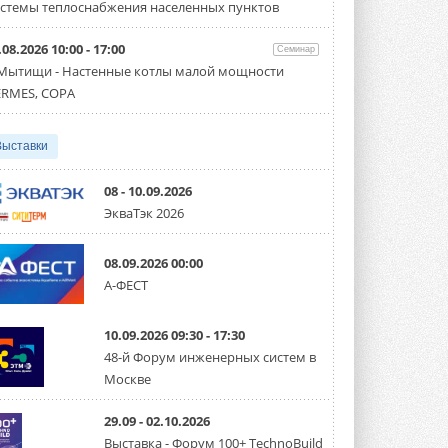
партнёрство за Уралом
стемы теплоснабжения населенных пунктов
Президент Омского землячества в
Москве Михаил Тимошенко посетил
Омск с трёхдневным рабочим визитом ...
.08.2026 10:00 - 17:00
Семинар
31 ИЮЛЯ 2026
 Мытищи - Настенные котлы малой мощности
RMES, COPA
Carrier модернизирует
флагманский чиллер AquaEdge
19XR
Выставки
Чиллер получил новую версию,
работающую на хладагенте R1234ze ...
31 ИЮЛЯ 2026
08 - 10.09.2026
ЭкваТэк 2026
Mitsubishi расширяет
направление систем
охлаждения для ЦОД
08.09.2026 00:00
Mitsubishi Electric создаёт в США новую
компанию MEHITS US Inc. ...
А-ФЕСТ
31 ИЮЛЯ 2026
10.09.2026 09:30 - 17:30
США запретили использование
иностранных инверторов
48-й Форум инженерных систем в
28 июля 2026 года Федеральная
Москве
комиссия по связи США (FCC) обновила
свой специальный перечень Covered ...
31 ИЮЛЯ 2026
29.09 - 02.10.2026
Выставка - Форум 100+ TechnoBuild