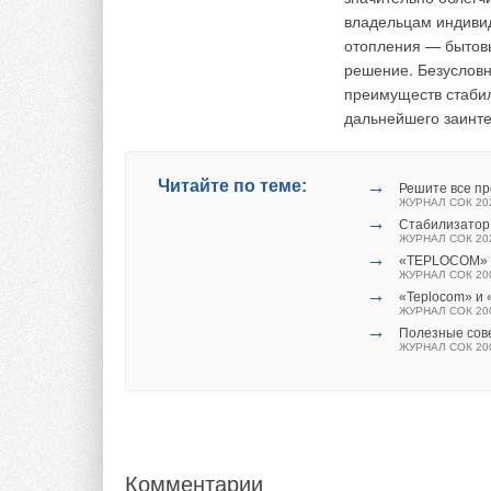
владельцам индивид
Во что обойдется 
отопления — бытов
решение. Безусловн
В качестве примера
преимуществ стабил
газового конвектор
дальнейшего заинт
емкостью 50 л, в Мо
В этом случае по
→
Читайте по теме:
Решите все п
Оборудование и
ЖУРНАЛ СОК 20
→
Стабилизатор 
ЖУРНАЛ СОК 20
→
«TEPLOCOM» и
ЖУРНАЛ СОК 20
→
«Teplocom» и 
ЖУРНАЛ СОК 20
→
Полезные сов
ЖУРНАЛ СОК 20
Монтаж и пуско
Комментарии