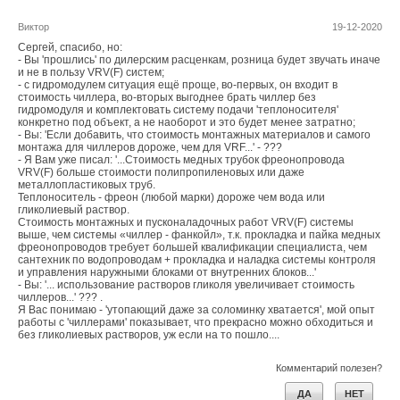
Виктор
19-12-2020
Сергей, спасибо, но:
- Вы 'прошлись' по дилерским расценкам, розница будет звучать иначе
и не в пользу VRV(F) систем;
- с гидромодулем ситуация ещё проще, во-первых, он входит в
стоимость чиллера, во-вторых выгоднее брать чиллер без
гидромодуля и комплектовать систему подачи 'теплоносителя'
конкретно под объект, а не наоборот и это будет менее затратно;
- Вы: 'Если добавить, что стоимость монтажных материалов и самого
монтажа для чиллеров дороже, чем для VRF...' - ???
- Я Вам уже писал: '...Стоимость медных трубок фреонопровода
VRV(F) больше стоимости полипропиленовых или даже
металлопластиковых труб.
Теплоноситель - фреон (любой марки) дороже чем вода или
гликолиевый раствор.
Стоимость монтажных и пусконаладочных работ VRV(F) системы
выше, чем системы «чиллер - фанкойл», т.к. прокладка и пайка медных
фреонопроводов требует большей квалификации специалиста, чем
сантехник по водопроводам + прокладка и наладка системы контроля
и управления наружными блоками от внутренних блоков...'
- Вы: '... использование растворов гликоля увеличивает стоимость
чиллеров...' ??? .
Я Вас понимаю - 'утопающий даже за соломинку хватается', мой опыт
работы с 'чиллерами' показывает, что прекрасно можно обходиться и
без гликолиевых растворов, уж если на то пошло....
Комментарий полезен?
ДА
НЕТ