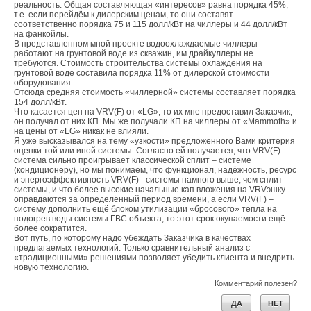
Правительства РФ.
реальность. Общая составляющая «интересов» равна порядка 45%,
т.е. если перейдём к дилерским ценам, то они составят
соответственно порядка 75 и 115 долл/кВт на чиллеры и 44 долл/кВт
на фанкойлы.
В представленном мной проекте водоохлаждаемые чиллеры
работают на грунтовой воде из скважин, им драйкуллеры не
требуются. Стоимость строительства системы охлаждения на
грунтовой воде составила порядка 11% от дилерской стоимости
оборудования.
Отсюда средняя стоимость «чиллерной» системы составляет порядка
154 долл/кВт.
Что касается цен на VRV(F) от «LG», то их мне предоставил Заказчик,
он получал от них КП. Мы же получали КП на чиллеры от «Mammoth» и
на цены от «LG» никак не влияли.
Я уже высказывался на тему «узкости» предложенного Вами критерия
оценки той или иной системы. Согласно ей получается, что VRV(F) -
система сильно проигрывает классической сплит – системе
(кондиционеру), но мы понимаем, что функционал, надёжность, ресурс
и энергоэффективность VRV(F) - системы намного выше, чем сплит-
системы, и что более высокие начальные кап.вложения на VRVэшку
оправдаются за определённый период времени, а если VRV(F) –
систему дополнить ещё блоком утилизации «бросового» тепла на
подогрев воды системы ГВС объекта, то этот срок окупаемости ещё
более сократится.
Вот путь, по которому надо убеждать Заказчика в качествах
предлагаемых технологий. Только сравнительный анализ с
«традиционными» решениями позволяет убедить клиента и внедрить
новую технологию.
Комментарий полезен?
ДА
НЕТ