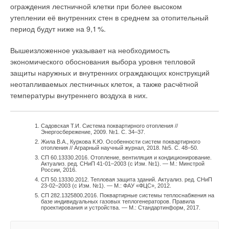
на оборудование более дешёвых марок (замена японских
ограждения лестничной клетки при более высоком
в) ввода в эксплуатацию прошедшего капитальный
VRF на китайские) и более дешёвые решения (замена VRF
утеплении её внутренних стен в среднем за отопительный
ремонт здания и при установленном превышении запаса
на сплиты).
период будут ниже на 9,
1
%.
тепловой мощности системы отопления
(
k
≥ 1,1) —
зап
следует пересчитать требуемые расчётные параметры
3. Экономические кризисы повторяются в России
Вышеизложенное указывает на необходимость
теплоносителя, циркулирующего в системе, и в зависимости
достаточно часто.
Поэтому экономически
экономического обоснования выбора уровня тепловой
от соотношения величины бытовых теплопоступлений
не целесообразно ставить дорогое оборудование
защиты наружных и внутренних ограждающих конструкций
к расчётной нагрузке системы отопления установить угол
с периодом окупаемости более десяти лет. В приоритете —
неотапливаемых лестничных клеток, а также расчётной
наклона температурного графика, поддерживаемого
более дешёвые решения.
температуры внутреннего воздуха в них.
контроллером регулятора подачи теплоты в систему
отопления, в соответствии с рекомендациями методического
пособия (причём только после включения контроллера
Садовская Т.И. Система поквартирного отопления //
на заданный график, исходя из сравнения фактически
Энергосбережение, 2009. №1. С. 34–37.
Жила В.А., Куркова К.Ю. Особенности систем поквартирного
измеренного за период не менее 14 суток, пересчитанного
отопления // Аграрный научный журнал, 2018. №5. С. 48–50.
на нормализованный отопительный период и переведённого
СП 60.13330.2016. Отопление, вентиляция и кондиционирование.
Актуализ. ред. СНиП 41-01–2003 (с Изм. №1). — М.: Минстрой
в удельную величину годового расхода тепловой энергии
России, 2016.
на отопление и вентиляцию, и базового значения
СП 50.13330.2012. Тепловая защита зданий. Актуализ. ред. СНиП
23-02–2003 (с Изм. №1). — М.: ФАУ «ФЦС», 2012.
аналогичного показателя).
СП 282.1325800.2016. Поквартирные системы теплоснабжения на
базе индивидуальных газовых теплогенераторов. Правила
проектирования и устройства. — М.: Стандартинформ, 2017.
Базовый и нормируемый с 2021 года удельный годовой
расход энергоресурсов, потребляемых зданиями