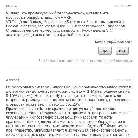
удельного годового расхода тепловой энергии на отопление
Мысли
03-03-2021
и вентиляцию жилых и общественных зданий для разных
Чиллер, это промежуточный теплоноситель, а стало быть
регионов России» [2]). Он составляет: при ГСОП =
производительность ниже чем у VRF.
VRF ещё лет 8 назад были всего 45 киловатт блок в тандеме из 3-х
400
0
°C·сут.
k
= 1,0; при ГСОП = 300
0
°C·сут. и менее
k
=
рег
рег
блоков. И потому, всё что мощнее 135 киловатт уходило к чиллерам.
1,1; при ГСОП = 500
0
°C·сут. и более
k
= 0,9; в диапазоне
Стоимость человеческого труда выросла. Пусконаладка VRF
рег
значительно дешевле чиллер-фанкойл систем.
ГСОП от 3000 до 500
0
°C·сут. значения находятся
Комментарий полезен?
с помощью линейной интерполяции.
ДА
НЕТ
Исходя из изложенного, в новой таблице пересчитаны
3
из
3
пользователей считают этот комментарий полезным
показатели базового удельного годового расхода тепловой
энергии на отопление и вентиляцию МКД для каждого
региона строительства с соответствующими значениями
Алексей
17-02-2021
градусо-суток отопительного периода, основываясь на табл.
Из моего опыта система Чиллер+Фанкойл производства Midea стоит в
9 СНиП 23-02-2003.
дилерских ценах почти столько же, сколько VRF Midea (обычно она на
5-10% дороже). Но если требуется защита от замерзания в виде
второго гидромодуля и промежуточного теплообменника, то разница в
Кроме того, отметив равномерный характер изменения
стоимости может увеличиться до 15...20%.
Правильнее было бы при сравнении цен учесть более низкое
в данной табл. 9 базовых показателей в зависимости
сезонное энергопотребление инверторных VRF по сравнению с On-Off
от этажности здания, можно сделать вывод, будто бы все
чиллерами и их постоянно работающими насосами, то есть
сравнивать приведенную стоимость кап. затрат на оборудование и
многоквартирные дома запроектированы с современным
монтаж систем + стоимость их эксплуатации . Здесь VRF будут иметь
решением чердачного пространства в виде сборной камеры
преимущество. Минусом является их меньшая ремонтопригодность
из-за неуниверсальности компрессоров и плат управления наружных
удаляемого вытяжной вентиляцией воздуха с выбросом его