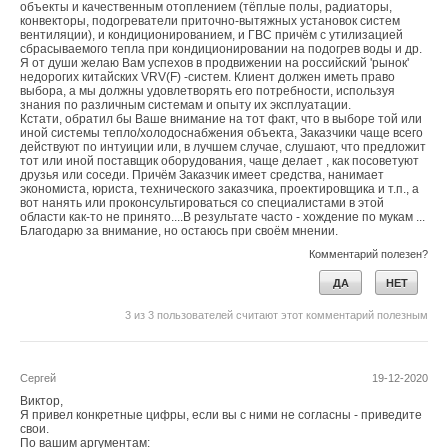
объекты и качественным отоплением (тёплые полы, радиаторы,
конвекторы, подогреватели приточно-вытяжных установок систем
вентиляции), и кондиционированием, и ГВС причём с утилизацией
сбрасываемого тепла при кондиционировании на подогрев воды и др.
Я от души желаю Вам успехов в продвижении на российский 'рынок'
недорогих китайских VRV(F) -систем. Клиент должен иметь право
выбора, а мы должны удовлетворять его потребности, используя
знания по различным системам и опыту их эксплуатации.
Кстати, обратил бы Ваше внимание на тот факт, что в выборе той или
иной системы тепло/холодоснабжения объекта, Заказчики чаще всего
действуют по интуиции или, в лучшем случае, слушают, что предложит
тот или иной поставщик оборудования, чаще делает , как посоветуют
друзья или соседи. Причём Заказчик имеет средства, нанимает
экономиста, юриста, технического заказчика, проектировщика и т.п., а
вот нанять или проконсультироваться со специалистами в этой
области как-то не принято....В результате часто - хождение по мукам ...
Благодарю за внимание, но остаюсь при своём мнении.
Комментарий полезен?
ДА
НЕТ
3
из
3
пользователей считают этот комментарий полезным
Сергей
19-12-2020
Виктор,
Я привел конкретные цифры, если вы с ними не согласны - приведите
свои.
По вашим аргументам: