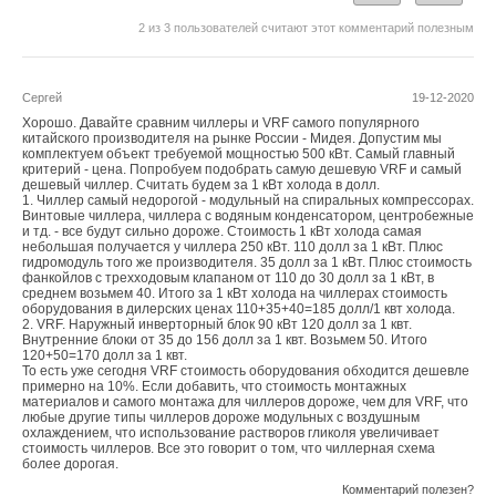
2
из
3
пользователей считают этот комментарий полезным
Сергей
19-12-2020
Хорошо. Давайте сравним чиллеры и VRF самого популярного
китайского производителя на рынке России - Мидея. Допустим мы
комплектуем объект требуемой мощностью 500 кВт. Самый главный
критерий - цена. Попробуем подобрать самую дешевую VRF и самый
дешевый чиллер. Считать будем за 1 кВт холода в долл.
1. Чиллер самый недорогой - модульный на спиральных компрессорах.
Винтовые чиллера, чиллера с водяным конденсатором, центробежные
и тд. - все будут сильно дороже. Стоимость 1 кВт холода самая
небольшая получается у чиллера 250 кВт. 110 долл за 1 кВт. Плюс
гидромодуль того же производителя. 35 долл за 1 кВт. Плюс стоимость
фанкойлов с трехходовым клапаном от 110 до 30 долл за 1 кВт, в
среднем возьмем 40. Итого за 1 кВт холода на чиллерах стоимость
оборудования в дилерских ценах 110+35+40=185 долл/1 квт холода.
2. VRF. Наружный инверторный блок 90 кВт 120 долл за 1 квт.
Внутренние блоки от 35 до 156 долл за 1 квт. Возьмем 50. Итого
120+50=170 долл за 1 квт.
То есть уже сегодня VRF стоимость оборудования обходится дешевле
примерно на 10%. Если добавить, что стоимость монтажных
материалов и самого монтажа для чиллеров дороже, чем для VRF, что
любые другие типы чиллеров дороже модульных с воздушным
охлаждением, что использование растворов гликоля увеличивает
стоимость чиллеров. Все это говорит о том, что чиллерная схема
более дорогая.
Комментарий полезен?