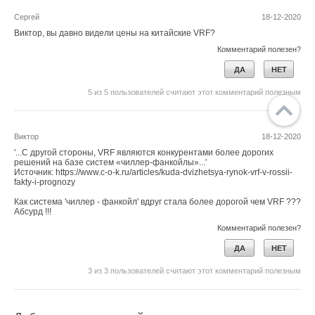
Сергей
18-12-2020
Виктор, вы давно видели цены на китайские VRF?
Комментарий полезен?
ДА
НЕТ
5
из
5
пользователей считают этот комментарий полезным
Виктор
18-12-2020
'...С другой стороны, VRF являются конкурентами более дорогих
решений на базе систем «чиллер-фанкойлы»...'
Источник: https://www.c-o-k.ru/articles/kuda-dvizhetsya-rynok-vrf-v-rossii-
fakty-i-prognozy
Как система 'чиллер - фанкойл' вдруг стала более дорогой чем VRF ???
Абсурд !!!
Комментарий полезен?
ДА
НЕТ
3
из
3
пользователей считают этот комментарий полезным