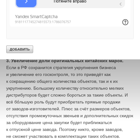
ошибочно полагали, что для установления базового или
VRF, которые будут конкурировать с «японцами» в дорогом
нормируемого удельного расхода тепловой энергии
сегменте, приведёт к провалу, поскольку доля дорогого
на отопление и вентиляцию МКД в каком-то регионе надо
сегмента VRF уменьшится в России с 5
0
% в 2018 году до
табличные значения умножать только на ГСОП этого
1
5
% в 2028-м. Эти 1
5
% рынка поделят делить между собой
региона.
Япония и Корея. Хотя в будущем возможен переход
корейских систем в дешёвый китайский сегмент
Ошибка заключалась в том, что при этом не учитывалось
с упрощением технологий.
изменение нормируемого сопротивления теплопередаче
наружных ограждений (в соответствии с табл. 4 того же
3. Увеличение доли оригинальных китайских марок.
СНиП), также зависящего от ГСОП, и меняющееся
Если в РФ сохранится стратегия укрупнения бизнеса
вследствие этого соотношение составляющих теплового
и увеличение его госконтроля, то это приведёт как
баланса здания.
к сокращению общего количества объектов, так и к их
укрупнению. Большому количеству относительно мелких
дистрибуторов будет сложно бороться за такие объекты. И
всё бóльшую роль будут приобретать прямые продажи
от заводов-изготовителей. Плюс за счёт размеров объектов,
отсутствия промежуточных звеньев и дополнительных скидок
за оборудование цена закупки будет приближаться
к отпускной цене завода. Поэтому никто, кроме заводов,
не сможет участвовать в комплектации таких объектов.