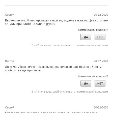
Сергей
20-12-2020
Выложите тут. Я чиллер марки такой то, модель такая то. Цена столько
то. Или пришлите на svbruh@ya.ru
Ливчак В.И. Минстрой России продолжает срывать решения
Правительства РФ и Федерального закона №261-ФЗ // Журнал
Комментарий полезен?
СОК, 2020. №10. С. 50–57.
Ливчак В.И., Горшков А.С. Обоснование величин базового
ДА
НЕТ
удельного годового расхода тепловой энергии на отопление
и вентиляцию жилых и общественных зданий для разных регионов
России // Инженерные системы. АВОК Северо-Запад, 2018. №2.
2
из
2
пользователей считают этот комментарий полезным
С. 38–43.
Виктор
20-12-2020
Читайте по теме:
Да, я могу Вам лично показать сравнительные расчёты по объекту,
сообщите куда прислать....
→
Об утилизации тепловых отходов
ЖУРНАЛ СОК ИЮНЬ 2026
Комментарий полезен?
→
Изменение конструктивных слоёв ограждающих
ДА
НЕТ
конструкций здания при смене функционального
назначения помещений
ЖУРНАЛ СОК МАЙ 2026
2
из
3
пользователей считают этот комментарий полезным
→
Разработка и оценка мероприятий по повышению
энергоэффективности на примере общественного
здания в г. Екатеринбург
ЖУРНАЛ СОК АПРЕЛЬ 2026
Сергей
20-12-2020
→
Алгоритм расчёта когенерационной установки на базе