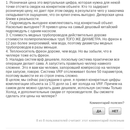
1. Розничная цена это виртуальная цифра, которая нужна для некой
точки отсчета скидок на конкретном объекте. Кто то задирает
розничную цену, но дает при этом скидку, в результате чего у заказчика
складывается ощущение, что он купил очень выгодно. Дилерская цена
ближе к реальности.
2. Гидромодуль выгоднее комплектовать под конкретный объект.
Насколько выгоднее? Я привел цены на самый дешовый китайский
гидромодуль с одним насосом.
3. Стоимость медных трубопроводов действительно дороже
стоимости полипропиленовых труб ТОГО ЖЕ ДИАМЕТРА. Но фреон в
12 раз более энергоемкий, чем вода, поэтому диаметры медных
трубопроводов в разы меньше.
4. Теплоноситель фреон дороже, чем вода. Но вы забыли, что в
чиллере тоже есть фреон.
5. Наладка систем врф дешевле, поскольку система практически все
операции делает сама. А запустить правильно чиллер намного
сложнее. Это я вам как человек, запоровший компрессор на чиллере
при запуске, говорю. Система VRF отслеживает более 50 параметров,
поэтому вывести ее из строя очень сложно.
В целом, мы сейчас рассуждаем о цене. я привел конкретные цифры
комплектации объекта за 170 долл за 1 квт холода на VRF. Причем на
самом деле можно сделать даже дешевле, используя системы Только
Холод, и дополнительные скидки от производителя. Вы сможете
сделать эти цены на чиллере?
Комментарий полезен?
ДА
НЕТ
8
из
8
пользователей считают этот комментарий полезным