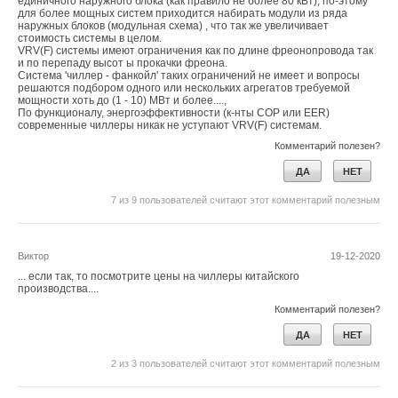
единичного наружного блока (как правило не более 80 кВт), по-этому
для более мощных систем приходится набирать модули из ряда
наружных блоков (модульная схема) , что так же увеличивает
стоимость системы в целом.
VRV(F) системы имеют ограничения как по длине фреонопровода так
и по перепаду высот ы прокачки фреона.
Система 'чиллер - фанкойл' таких ограничений не имеет и вопросы
решаются подбором одного или нескольких агрегатов требуемой
мощности хоть до (1 - 10) МВт и более....,
По функционалу, энергоэффективности (к-нты COP или EER)
современные чиллеры никак не уступают VRV(F) системам.
Комментарий полезен?
ДА
НЕТ
7
из
9
пользователей считают этот комментарий полезным
Виктор
19-12-2020
... если так, то посмотрите цены на чиллеры китайского
производства....
Комментарий полезен?
ДА
НЕТ
2
из
3
пользователей считают этот комментарий полезным