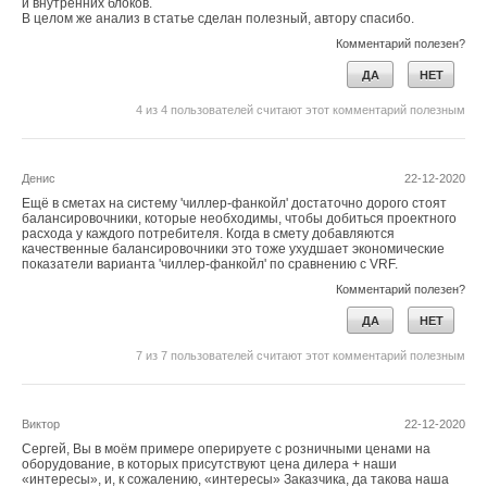
и внутренних блоков.
В целом же анализ в статье сделан полезный, автору спасибо.
наружу через вытяжную шахту (так называемый «тёплый
чердак»). Такие дома на 5–
7
% потребляют меньше теплоты,
Комментарий полезен?
чем дома с совмещённым бесчердачным покрытием.
ДА
НЕТ
4
из
4
пользователей считают этот комментарий полезным
Но такое решение применяют только для домов с семью
этажами и выше. Поэтому показатели табл. 9 СНиП 23–02
для домов этажностью шесть и менее должны быть
Денис
22-12-2020
пересчитаны с учётом этого обстоятельства.
Ещё в сметах на систему 'чиллер-фанкойл' достаточно дорого стоят
балансировочники, которые необходимы, чтобы добиться проектного
Одновременно отметим, что по сравнению с табл. 9 было
расхода у каждого потребителя. Когда в смету добавляются
качественные балансировочники это тоже ухудшает экономические
признано целесообразным включить двухэтажные
показатели варианта 'чиллер-фанкойл' по сравнению с VRF.
секционные многоквартирные дома, широко
Комментарий полезен?
распространённые в малых городах, показателей которых
ДА
НЕТ
нет в табл. 9 СНиП 23-02-2003.
7
из
7
пользователей считают этот комментарий полезным
Построенная с учётом изложенного табл. 4 представлена
ниже и вместе с последующими табл. 5 (для малоэтажных
одноквартирных домов) и табл. 6 (для общественных зданий
Виктор
22-12-2020
различного назначения) должна быть включена в качестве
Сергей, Вы в моём примере оперируете с розничными ценами на
оборудование, в которых присутствуют цена дилера + наши
Приложения к проекту рассматриваемого постановления
«интересы», и, к сожалению, «интересы» Заказчика, да такова наша