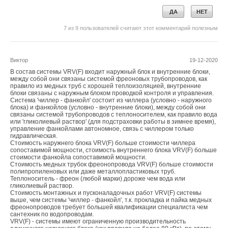
ДА
НЕТ
7
из
9
пользователей считают этот комментарий полезным
Виктор
19-12-2020
В состав системы VRV(F) входит наружный блок и внутренние блоки,
между собой они связаны системой фреоновых трубопроводов, как
правило из медных труб с хорошей теплоизоляцией, внутренние
блоки связаны с наружным блоком проводкой контроля и управления.
Система 'чиллер - фанкойл' состоит из чиллера (условно - наружного
блока) и фанкойлов (условно - внутренние блоки), между собой они
связаны системой трубопроводов с теплоносителем, как правило вода
или 'гликолиевый раствор' (для подстраховки работы в зимнее время),
управление фанкойлами автономное, связь с чиллером только
гидравлическая.
Стоимость наружнего блока VRV(F) больше стоимости чиллера
сопоставимой мощности, стоимость внутреннего блока VRV(F) больше
стоимости фанкойла сопоставимой мощности.
Стоимость медных трубок фреонопровода VRV(F) больше стоимости
полипропиленовых или даже металлопластиковых труб.
Теплоноситель - фреон (любой марки) дороже чем вода или
гликолиевый раствор.
Стоимость монтажных и пусконаладочных работ VRV(F) системы
выше, чем системы 'чиллер - фанкойл', т.к. прокладка и пайка медных
фреонопроводов требует большей квалификации специалиста чем
сантехник по водопроводам.
VRV(F) - системы имеют ограниченную производительность