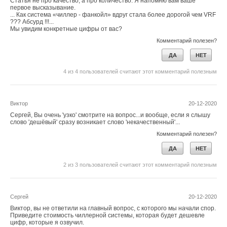
Статья не про качество, а про количество. Я напомню вам ваше
паровой поршневой машины
первое высказывание.
ЖУРНАЛ СОК АПРЕЛЬ 2026
... Как система «чиллер - фанкойл» вдруг стала более дорогой чем VRF
→
Исследование эффективности различных методик
??? Абсурд !!!...
расчёта настройки ПИ‑регулятора АСУ на примере
Мы увидим конкретные цифры от вас?
контура ГВС ИТП
Комментарий полезен?
ЖУРНАЛ СОК МАРТ 2026
ДА
НЕТ
4
из
4
пользователей считают этот комментарий полезным
Виктор
20-12-2020
Уведомления отключены
Сергей, Вы очень 'узко' смотрите на вопрос...и вообще, если я слышу
слово 'дешёвый' сразу возникает слово 'некачественный'...
Комментарии
Комментарий полезен?
ДА
НЕТ
В этой теме еще нет комментариев
2
из
3
пользователей считают этот комментарий полезным
Добавить комментарий
Сергей
20-12-2020
Ваше имя *
Виктор, вы не ответили на главный вопрос, с которого мы начали спор.
Приведите стоимость чиллерной системы, которая будет дешевле
цифр, которые я озвучил.