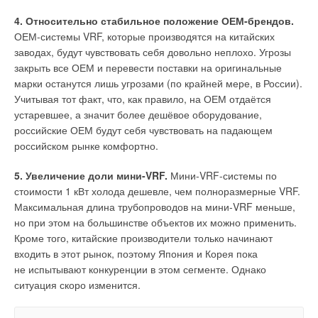
4. Относительно стабильное положение ОЕМ-брендов.
ОЕМ-системы VRF, которые производятся на китайских
заводах, будут чувствовать себя довольно неплохо. Угрозы
закрыть все ОЕМ и перевести поставки на оригинальные
марки останутся лишь угрозами (по крайней мере, в России).
Учитывая тот факт, что, как правило, на ОЕМ отдаётся
устаревшее, а значит более дешёвое оборудование,
российские ОЕМ будут себя чувствовать на падающем
российском рынке комфортно.
5. Увеличение доли мини-VRF.
Мини-VRF-системы по
стоимости 1 кВт холода дешевле, чем полноразмерные VRF.
Максимальная длина трубопроводов на мини-VRF меньше,
но при этом на большинстве объектов их можно применить.
Кроме того, китайские производители только начинают
входить в этот рынок, поэтому Япония и Корея пока
не испытывают конкуренции в этом сегменте. Однако
Наряду с составляющими, зависящими от изменения
ситуация скоро изменится.
температуры наружного воздуха (теплопотери через
наружные ограждения и на нагрев воздуха,