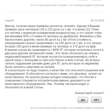
2
из
2
пользователей считают этот комментарий полезным
Сергей
20-12-2020
Виктор, получил ваши примеры расчетов, спасибо. Однако в Вашем
примере цена чиллеров 135 и 210 долл за 1 квт. А в моем 110. Плюс
это чиллер с водяным охлаждением конденсатора, а это значит плюс
как минимум 30% к стоимости чиллера на драйкулер. Фанкойлы у Вас
баснословно дорогие, около 80 долл за 1 квт. Итого стоимость
оборудования сильно зашкаливает за 250 долл за 1 квт, а это сильно
больше 185 долл в моем примере на чиллере, и 170 долл на врф.
В вашем случае вы сравниваете с ВРФ ЛГ, которая получилась почти в
два раза дороже чиллерной схемы. Это легко объяснить во первых,
недешовой маркой ЛГ, которая пытается позиционировать себя в
одной нише с японцами (о чем собственно и моя статья). Во вторых
сильно задраными ценами даже для ЛГ, цель которых по видимому
была склонить заказчика на чиллер.
Я сознательно не буду спорить о качестве того или иного решения или
оборудования. И абсолютно согласен с вами, что дешовое, значит не
качественное. Но анализ рынка сегодня показывает, что Россия к
сожалению становится потребителем именно дешового и не
качественного оборудования. Увы. Почему так происходит и
объясняется в моей статье.
Комментарий полезен?
ДА
НЕТ
6
из
6
пользователей считают этот комментарий полезным