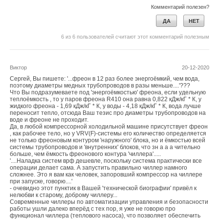
Комментарий полезен?
Ваш E-mail *
ДА
НЕТ
6
из
6
пользователей считают этот комментарий полезным
Текст комментария
Виктор
20-12-2020
Сергей, Вы пишете: '...фреон в 12 раз более энергоёмкий, чем вода,
поэтому диаметры медных трубопроводов в разы меньше....'???
Что Вы подразумеваете под 'энергоёмкостью' фреона, если удельную
теплоёмкость , то у паров фреона R410 она равна 0,822 кДж/кГ * К, у
жидкого фреона - 1,69 кДж/кГ * К, у воды - 4,18 кДж/кГ * К, вода лучше
переносит тепло, отсюда Ваш тезис про диаметры трубопроводов на
воде и фреоне не проходит.
Да, в любой компрессорной холодильной машине присутствует фреон
, как рабочее тело, но у VRV(F)-системы его количество определяется
не только фреоновым контуром 'наружного' блока, но и ёмкостью всей
системы трубопроводов и 'внутренних' блоков, что зн а а а чительно
больше, чем ёмкость фреонового контура 'чиллера'.....
'....Наладка систем врф дешевле, поскольку система практически все
операции делает сама. А запустить правильно чиллер намного
сложнее. Это я вам как человек, запоровший компрессор на чиллере
при запуске, говорю....'
- очевидно этот пунктик в Вашей 'технической биографии' привёл к
нелюбви к старому, доброму чиллеру...
Современные чиллеры по автоматизации управления и безопасности
работы ушли далеко вперёд с тех пор, я уже не говорю про
функционал чиллера (теплового насоса), что позволяет обеспечить