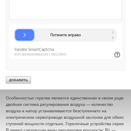
проверяется в действии на заводе. Модели RG1
используются для одноступенчатого режима эксплуатации,
RG20 и RG30 — для одноступенчатого, двухступенчатого
или модулирующего режима эксплуатации.
Серия R (жидкое топливо, 12–273 кВт)
Горелки
предназначены для широкой сферы применения: для котлов
малой мощности в доме, для крупных жилых комплексов и
для промышленного использования. Горелочные устройства
серии R оснащены современной воздуходувной техникой
(высокий напор воздуха обеспечивает стабильный,
безопасный пуск и хороший показатель содержания сажи), а
особо точное смесительное устройство обеспечивает
оптимальное смешивание воздуха и жидкого топлива.
Особенностью горелки является единственная в своем роде
двойная система регулирования воздуха — количество
воздуха и напор устанавливаются безступенчато на
электрическом сервоприводе воздушной заслонки для обеих
ступеней мощности отдельно. Горелочные устройства серии
R имеют следующие виды регулировки мощности: R1 —