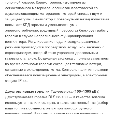
топочной камере. Корпус горелок изготовлен из
легкосплавного материала, облицован пластмассой со
звукопоглощающим материалом, который снижает шум и
защищает узлы. Вентилятор с повернутыми назад лопастями
повышает КПД горелки и уменьшает шум и
энергопотребление, воздушный прессостат блокирует работу
горелки в случае неправильного функционирования
вентилятора. Регулирование подачи воздуха различных
режимов производится посредством воздушной заслонки с
сервоприводом, который тоже управляет дроссельным
газовым клапаном. Воздушная заслонка с полным закрытием
во время остановки горелки сокращает тепловые потери,
связанные с охлаждением котла. Контроль наличия пламени
обеспечивается ионизационным электродом, а электронная
защита IP 44.
Двухтопливные горелки Газ-солярка (100–1395 кВт)
Двухступенчатая горелка RLS 28-130 — в качестве топлива
используется газ или солярка, а также сжиженный газ (выбор
вида топлива осуществляется при помощи ручного
переключателя). Все узлы и детали горелки расположены