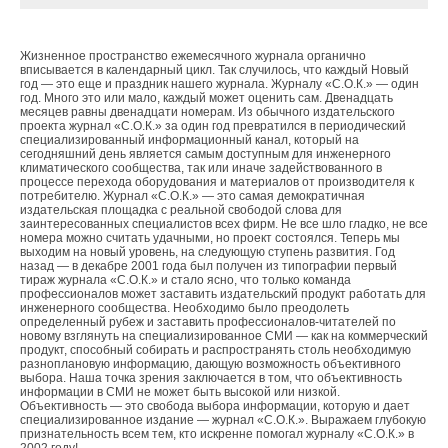
образованием устойчивого фронта горения —
факела. Многоотраслевой характер применения
горелок и стабильный спрос на рынке обусловили
Жизненное пространство ежемесячного журнала органично
многообразие конструкций и принципов их
вписывается в календарный цикл. Так случилось, что каждый Новый
Уведомления отключены
год — это еще и праздник нашего журнала. Журналу «С.О.К.» — один
устройства. Основные элементы горелки:
год. Много это или мало, каждый может оценить сам. Двенадцать
смеситель и горелочная насадка со
Комментарии
месяцев равны двенадцати номерам. Из обычного издательского
проекта журнал «С.О.К.» за один год превратился в периодический
стабилизирующим устройством. В зависимости от
специализированный информационный канал, который на
назначения и условий эксплуатации горелки ее
сегодняшний день является самым доступным для инженерного
В этой теме еще нет комментариев
климатического сообщества, так или иначе задействованного в
элементы имеют различное конструктивное
процессе перехода оборудования и материалов от производителя к
исполнение.
потребителю. Журнал «С.О.К.» — это самая демократичная
издательская площадка с реальной свободой слова для
Добавить комментарий
заинтересованных специалистов всех фирм. Не все шло гладко, не все
номера можно считать удачными, но проект состоялся. Теперь мы
выходим на новый уровень, на следующую ступень развития. Год
Ваше имя *
назад — в декабре 2001 года был получен из типографии первый
тираж журнала «С.О.К.» и стало ясно, что только команда
профессионалов может заставить издательский продукт работать для
инженерного сообщества. Необходимо было преодолеть
Сегодня на рынке РФ представлены следующие импортные
определенный рубеж и заставить профессионалов-читателей по
Ваш E-mail *
бренды: GIERSCH (Германия), WEISHAUPT (Германия),
новому взглянуть на специализированное СМИ — как на коммерческий
продукт, способный собирать и распространять столь необходимую
SAACKE (Германия), OLYMP (Германия), ECOFLAM
разноплановую информацию, дающую возможность объективного
выбора. Наша точка зрения заключается в том, что объективность
(Италия), LAMBORGINI (Италия), RIELLO UPS
информации в СМИ не может быть высокой или низкой.
MANUFACTORING (Италия), BALTUR (Италия), KITURAMI
Текст комментария
Объективность — это свобода выбора информации, которую и дает
специализированное издание — журнал «С.О.К.». Выражаем глубокую
(Южная Корея), OLYMPIA (Южная Корея). Среди
признательность всем тем, кто искренне помогал журналу «С.О.К.» в