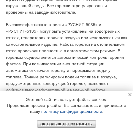
окружающей среды. Все горелки отрегулированы и
проверены на заводе-изготовителе.
Высокоэффективные горелки «РУСНИТ-5035» и
«РУСНИТ-5135» могут быть установлены на водогрейных
котлах, генераторах горячего воздуха или использоваться как
самостоятельное изделие. Работа горелки на отопительном
котле происходит полностью в автоматическом режиме. В
горелках осуществляется автоматический контроль горения
факела. При возникновении внештатной ситуации
автоматика отключает горелку и перекрывает подачу
топлива. Точные регулировки подачи топлива и воздуха,
предусмотренные конструкцией горелок, позволяют
добиться высокоэффективной и надежной работы,
×
качественного процесса горения, экономии топлива.
Этот веб-сайт использует файлы cookies.
Конструкция горелок обеспечивает легкий доступ ко всем
Продолжая просмотр сайта, Вы соглашаетесь и принимаете
узлам горелки и удобство обслуживания.
нашу
политику конфиденциальности
.
Газовые горелки ОАО «КРАСНЫЙ ГИДРОПРЕСС»
ОК. БОЛЬШЕ НЕ ПОКАЗЫВАТЬ.
(Россия)