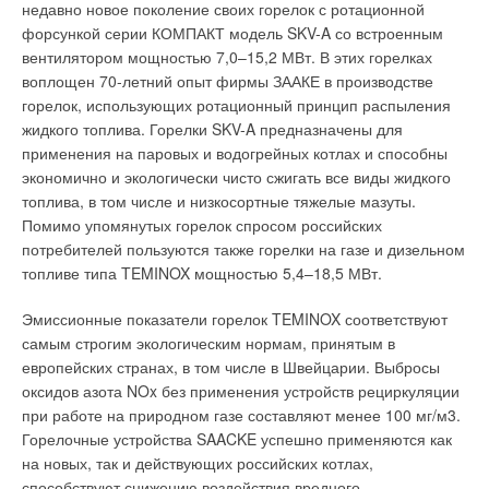
недавно новое поколение своих горелок с ротационной
форсункой серии КОМПАКТ модель SKV-A со встроенным
вентилятором мощностью 7,0–15,2 МВт. В этих горелках
воплощен 70-летний опыт фирмы ЗААКЕ в производстве
горелок, использующих ротационный принцип распыления
жидкого топлива. Горелки SKV-A предназначены для
применения на паровых и водогрейных котлах и способны
экономично и экологически чисто сжигать все виды жидкого
топлива, в том числе и низкосортные тяжелые мазуты.
Помимо упомянутых горелок спросом российских
потребителей пользуются также горелки на газе и дизельном
топливе типа TEMINOX мощностью 5,4–18,5 МВт.
Эмиссионные показатели горелок TEMINOX соответствуют
самым строгим экологическим нормам, принятым в
европейских странах, в том числе в Швейцарии. Выбросы
оксидов азота NOx без применения устройств рециркуляции
при работе на природном газе составляют менее 100 мг/м3.
Горелочные устройства SAACKE успешно применяются как
на новых, так и действующих российских котлах,
способствуют снижению воздействия вредного