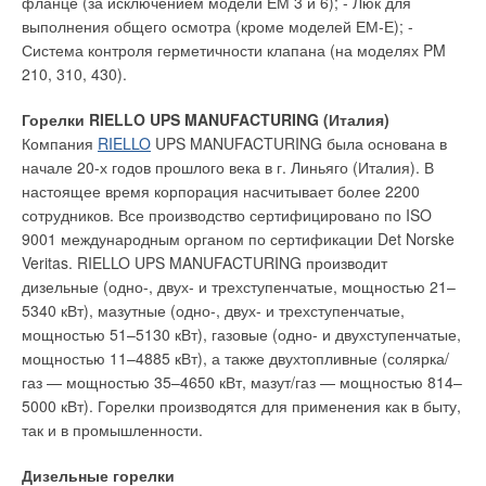
фланце (за исключением модели ЕМ 3 и 6); - Люк для
выполнения общего осмотра (кроме моделей ЕМ-Е); -
Система контроля герметичности клапана (на моделях PM
210, 310, 430).
Горелки RIELLO UPS MANUFACTURING (Италия)
Компания
RIELLO
UPS MANUFACTURING была основана в
начале 20-х годов прошлого века в г. Линьяго (Италия). В
настоящее время корпорация насчитывает более 2200
сотрудников. Все производство сертифицировано по ISO
9001 международным органом по сертификации Det Norske
Veritas. RIELLO UPS MANUFACTURING производит
дизельные (одно-, двух- и трехступенчатые, мощностью 21–
5340 кВт), мазутные (одно-, двух- и трехступенчатые,
мощностью 51–5130 кВт), газовые (одно- и двухступенчатые,
мощностью 11–4885 кВт), а также двухтопливные (солярка/
газ — мощностью 35–4650 кВт, мазут/газ — мощностью 814–
5000 кВт). Горелки производятся для применения как в быту,
так и в промышленности.
Дизельные горелки