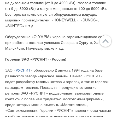
на дизельном топливе (от 9 до 4200 кВт), газовом топливе
(от 9 до 3900 кВт) и мазуте мощностью от 100 до 5000 кВт.
Все горелки комплектуются оборудованием ведущих
мировых производителей: «HONEYWELL», «DUNGS»,
«SUNTEC» и т.д.
Оборудование «OLYMPIA» хорошо зарекомендовало себя
при работе в тяжелых условиях Севера: в Сургуте, Ханты-
Мансийске, Нижневартовске и т.д.
Горелки ЗАО «РУСНИТ» (Россия)
ЗАО «
РУСНИТ
» образовано 2 августа 1994 года на базе
рязанского завода «Красное знамя». Сейчас «РУСНИТ»
ведет разработку газовых котлов и горелок, а также горелок
на жидком топливе. Поставляя продукцию во многие
регионы ЗАО «РУСНИТ» поддерживает взаимовыгодные
контакты с более чем тридцатью московскими фирмами,
среди которых можно отметить «Мовэкс-плюс»,
«Сантехкомплект». Горелки «РУСНИТ», экологически чистые
в работе, удовлетворяют экологическим нормам охраны