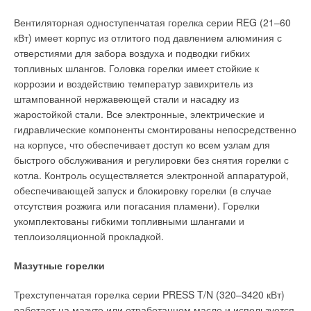
Вентиляторная одноступенчатая горелка серии REG (21–60
кВт) имеет корпус из отлитого под давлением алюминия с
отверстиями для забора воздуха и подводки гибких
топливных шлангов. Головка горелки имеет стойкие к
коррозии и воздействию температур завихритель из
штампованной нержавеющей стали и насадку из
жаростойкой стали. Все электронные, электрические и
гидравлические компоненты смонтированы непосредственно
на корпусе, что обеспечивает доступ ко всем узлам для
быстрого обслуживания и регулировки без снятия горелки с
котла. Контроль осуществляется электронной аппаратурой,
обеспечивающей запуск и блокировку горелки (в случае
отсутствия розжига или погасания пламени). Горелки
укомплектованы гибкими топливными шлангами и
теплоизоляционной прокладкой.
Мазутные горелки
Трехступенчатая горелка серии PRESS T/N (320–3420 кВт)
работает на мазуте или отработанном масле и используется