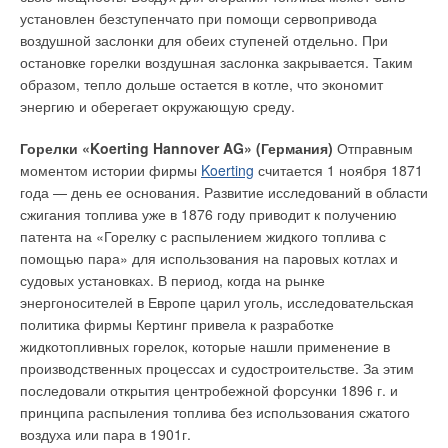
установлен безступенчато при помощи сервопривода
воздушной заслонки для обеих ступеней отдельно. При
остановке горелки воздушная заслонка закрывается. Таким
образом, тепло дольше остается в котле, что экономит
энергию и оберегает окружающую среду.
Горелки «Koerting Hannover AG» (Германия)
Отправным
моментом истории фирмы
Koerting
считается 1 ноября 1871
года — день ее основания. Развитие исследований в области
сжигания топлива уже в 1876 году приводит к получению
патента на «Горелку с распылением жидкого топлива с
помощью пара» для использования на паровых котлах и
судовых установках. В период, когда на рынке
энергоносителей в Европе царил уголь, исследовательская
политика фирмы Кертинг привела к разработке
жидкотопливных горелок, которые нашли применение в
производственных процессах и судостроительстве. За этим
последовали открытия центробежной форсунки 1896 г. и
принципа распыления топлива без использования сжатого
воздуха или пара в 1901г.