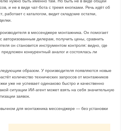
телю нужно быть именно там. Но быть не в виде общей
сов, и не в виде чат-бота с тремя кнопками. Речь идёт об
, работает с каталогом, видит складские остатки,
делки.
 производителя в мессенджере монтажника. Он помогает
с авторизованным дилерам, получить цены, сравнить
ителя он становится инструментом контроля: видно, где
и предложен конкурентный аналог и состоялась ли
пления
 следующим образом. У производителя появляются новые
астёт количество технических запросов от монтажников
ля которой применим подход предсказательного
жки уже не успевает одинаково быстро и качественно
крайне распространёнными в нашей стране ввиду
такой ситуации ИИ-агент может взять на себя значительную
льстве материалов, потому сложность их обслуживания
тизации заявок.
вентивного обслуживания, хотя и применяются
 отопительные системы городов и их районов масштабны
ривычном для монтажника мессенджере — без установки
может стать весьма проблематичным, а замена
 зрения финансов и времени мероприятием.
помочь решить проблему с временной и денежной