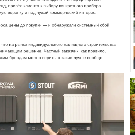
енд, привёл клиента к выбору конкретного прибора —
ужую воронку и под чужой коммерческий интерес.
оса цены до покупки — и обнаружили системный сбой.
 что на рынке индивидуального жилищного строительства
инимающим решение. Частный заказчик, как правило,
 каким брендам можно верить, а какие лучше вообще
ются всевозможными поломками, принуждающими
я неисправностей. Чем более комплексным является
ходится их проведение, тем дольше простой производства
На современном производстве для предотвращения
лярное техобслуживание, однако такой подход также