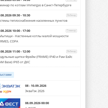
Carrier модернизирует
минар по котлам Immergas в Санкт-Петербурге
флагманский чиллер AquaEdge
19XR
Чиллер получил новую версию,
.08.2026 09:30 - 10:30
Вебинар
работающую на хладагенте R1234ze ...
стемы теплоснабжения населенных пунктов
31 ИЮЛЯ 2026
.08.2026 10:00 - 17:00
Mitsubishi расширяет
Семинар
направление систем
 Мытищи - Настенные котлы малой мощности
охлаждения для ЦОД
RMES, COPA
Mitsubishi Electric создаёт в США новую
компанию MEHITS US Inc. ...
31 ИЮЛЯ 2026
.08.2026 11:00 - 12:00
Вебинар
дульные щитки Фрейм (FRAME) IP40 и Рам Бэйс
США запретили использование
AM Base) IP65 от ДКС
иностранных инверторов
28 июля 2026 года Федеральная
комиссия по связи США (FCC) обновила
свой специальный перечень Covered ...
Выставки
31 ИЮЛЯ 2026
08 - 10.09.2026
Уже через месяц в России
ЭкваТэк 2026
можно будет устанавливать
солнечные панели в МКД
С 1 сентября снимается запрет на
08.09.2026 00:00
микрогенерацию в многоквартирных ...
30 ИЮЛЯ 2026