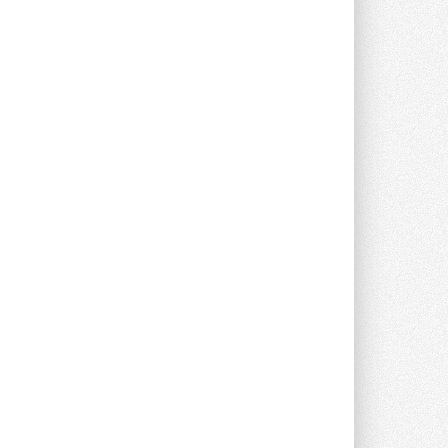
Компания становится официальным
партнёром NVIDIA по системам ...
28 ИЮЛЯ 2026
В Великобритании предлагают
сделать кондиционирование
обязательным для новостроек
Либеральные демократы внесли
предложение оснащать все новые ...
1
28 ИЮЛЯ 2026
В Подмосковье запустят
производство холодильной
техники и теплообменного
оборудования
Проект реализует компания «ВЕЗА» ...
28 ИЮЛЯ 2026
Ридан объявил о старте продаж
автоматического
балансировочного клапана
Клапан APT‑R3 производится на заводе
в Лешково (Московская область) ...
27 ИЮЛЯ 2026
Шумоглушители собственного