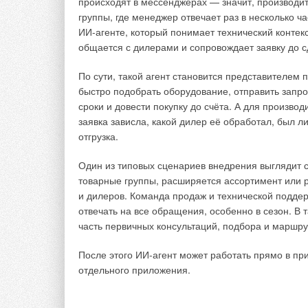
происходят в мессенджерах — значит, производи
группы, где менеджер отвечает раз в несколько ча
ИИ-агенте, который понимает технический контекст
общается с дилерами и сопровождает заявку до с
По сути, такой агент становится представителем
быстро подобрать оборудование, отправить запро
сроки и довести покупку до счёта. А для производ
заявка зависла, какой дилер её обработал, был л
отгрузка.
Предсказательное обслуживание в сфере ото
Один из типовых сценариев внедрения выглядит
товарные группы, расширяется ассортимент или р
Отопление является одной из множества сфер, д
и дилеров. Команда продаж и технической поддер
обслуживания. Отопительные системы являются 
отвечать на все обращения, особенно в сезон. В 
климатических условий и используемых в строите
часть первичных консультаций, подбора и маршру
является проблемой. Подходы реактивного и пре
повсеместно, являются достаточно устаревшими:
После этого ИИ-агент может работать прямо в п
и постоянный контроль за исправностью техники 
отдельного приложения.
неисправного оборудования — затратным с точки
Подход предсказательного обслуживания может 