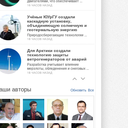
двигателями, что обеспечивает ...
16 ЧАСОВ НАЗАД
Учёные ЮУрГУ создали
каскадную установку,
объединяющую солнечную и
геотермальную энергию
Природосберегающие технологии ...
18 ЧАСОВ НАЗАД
Для Арктики создали
технологию защиты
ветрогенераторов от аварий
Разработка учитывает влияние
мерзлоты, обледенения и снеговых ...
18 ЧАСОВ НАЗАД
Гибридный тепловой насос PV/T
с одним общим испарителем
аши авторы
Обновить
Все
Исследователи предложили
конструкцию двухисточникового ...
ВЧЕРА
21-й ежегодный форум
«ЦОД-2026»
Мероприятие пройдет 2-3 сентября в