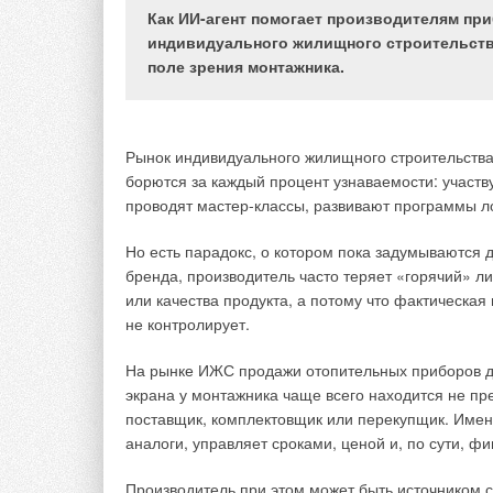
(бакалавриат), НИУ МГСУ;
Даниель Михайлович Гордеев
Как ИИ-агент помогает производителям при
Бургвиц
, студент (бакалавриат), НИУ МГСУ
индивидуального жилищного строительства
В статье представлена реализация системы
поле зрения монтажника.
предсказательного обслуживания закрытой
отопительной системы. Описаны концепции, примени
к подходу предсказательного обслуживания, такие как
матрица приоритизации и анализ статистики данных.
Построена и описана технологическая схема
Рынок индивидуального жилищного строительства
предиктивного обслуживания отопительной системы
многоэтажного жилого дома. Составлена матрица
борются за каждый процент узнаваемости: участву
приоритизации обслуживания оборудования отопитель
проводят мастер-классы, развивают программы л
системы. Реализованная система может применяться
на практике при модернизации существующих
и построении новых отопительных систем.
Но есть парадокс, о котором пока задумываются 
Ключевые слова
:
предиктивное обслуживание,
бренда, производитель часто теряет «горячий» ли
отопительные системы, инженерные системы,
или качества продукта, а потому что фактическая
автоматизированное управление, технологическая схе
не контролирует.
отопительной системы, алгоритмы обработки данных
анализ систем отопления, отопление жилых зданий,
исследование эффективных мер обслуживания инженер
На рынке ИЖС продажи отопительных приборов да
систем.
экрана у монтажника чаще всего находится не пр
поставщик, комплектовщик или перекупщик. Именн
аналоги, управляет сроками, ценой и, по сути, 
Производитель при этом может быть источником с