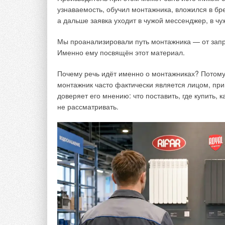
узнаваемость, обучил монтажника, вложился в бр
а дальше заявка уходит в чужой мессенджер, в ч
Мы проанализировали путь монтажника — от запр
Именно ему посвящён этот материал.
Почему речь идёт именно о монтажниках? Потому
монтажник часто фактически является лицом, пр
доверяет его мнению: что поставить, где купить,
не рассматривать.
Производственные процессы всегда сопровожда
останавливать производство на время устранени
ремонт или замена оборудования, тем дороже об
и, соответственно, больше финансовые потери. 
масштабных поломок, как правило, проводят регу