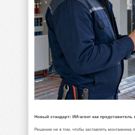
применяться для контроля насосов, двигателей и
вызывает вибрацию функциональных элементов и 
шумов или непостоянство частотной характеристи
трещин и сколов или ослаблении крепления элем
применяться практически во всех производственн
перегрев часто сигнализирует о загрязнении мех
смазочного материала на подвижных частях. Такж
узкоспециализированные датчики, например, датч
материалов.
Новый стандарт: ИИ-агент как представитель
Решение не в том, чтобы заставлять монтажника