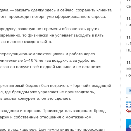
озволяющие выяснить, в какой момент произойдёт отказ,
Се
же точнее определить частоту возникновения
дача — закрыть сделку здесь и сейчас, сохранить клиента
удования и определения необходимости и частоты
ителя происходит потеря уже сформированного спроса.
11
.
Си
родукту, зачастую нет времени обзванивать других
овременно, то физически не успевает заходить в пять
11
ся в логике каждого сайта.
г.
HE
«перекупщиков-комплектовщиков» и работа через
олнительные 5–1
0
% не «за воздух», а за удобство,
11
езон он получит всё в одной машине и не останется
Мо
(R
аркетинговый бюджет был потрачен. «Горячий» входящий
л, где брендом уже управляет не производитель,
 аналог конкурента, он это сделает.
совпадения интересов. Производитель защищает бренд
аржу и собственные отношения с монтажником.
ести лид к дилеру. Ему нужно видеть, что происходит