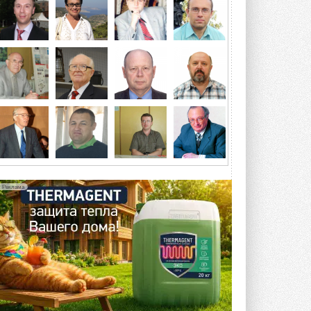
отеле Radisson Slavyanskaya. Форум
посетит более двух тысяч участников ...
ВЧЕРА
Китайская Shenling представила
линейку тепловых насосов
«воздух-вода» на R290
Серия ThermaX R290 All-In-One
включает три модели ...
4 АВГУСТА 2026
Тепловые насосы в связке с
солнечной генерацией и
накопителем снижают
потребление на 60%
Исследователи из Италии установили ...
Реклама
4 АВГУСТА 2026
«РУСКЛИМАТ Fest 2026» в Уфе
собрал свыше 700 профи
климатической отрасли
Организатором выступил торгово-
производственный холдинг ...
3 АВГУСТА 2026
«Датарк» испытал модульный