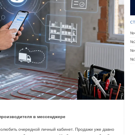
 компрессоров; работа оборудования так или иначе
корпусов, и изменение частоты вибрации, появление
ки могут оповещать о поломках, например, появлении
СТ
ентов оборудования. Термометры и термопары могут
ых процессах, где применяются моторы, поскольку
№4
анических составляющих или недостаточном количестве
№2
е в особых случаях могут применяться достаточно
ики вязкости для контроля загрязнения смазочных
№4
№3
 производителя в мессенджере
 полюбить очередной личный кабинет. Продажи уже давно