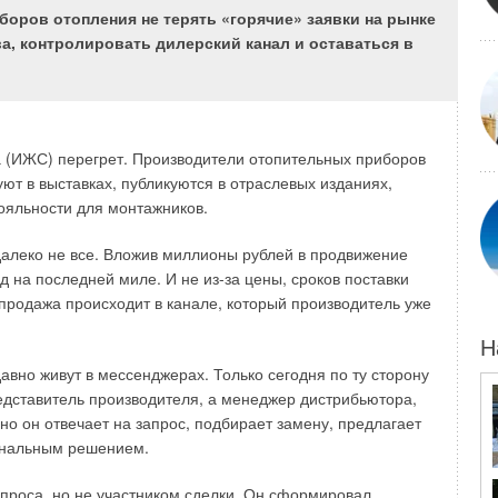
-
M. Gordeev-Burgwitz
, student (bachelor«s degree), NRU MGSU
боров отопления не терять «горячие» заявки на рынке
, контролировать дилерский канал и оставаться в
This article presents the implementation of a predictive
maintenance system for a closed heating system. Concepts
applicable to the predictive maintenance approach, such as a
мые
prioritization matrix and statistical data analysis, are described. A
process flow diagram for predictive maintenance of a multi-story
residential building«s heating system is constructed and
described. A prioritization matrix for heating system equipment
 (ИЖС) перегрет. Производители отопительных приборов
maintenance is compiled. The implemented system can be
applied in practice when upgrading existing heating systems and
ют в выставках, публикуются в отраслевых изданиях,
ной
constructing new ones.
ояльности для монтажников.
Key words
:
predictive maintenance, heating systems, utility
systems, automated control, heating system flow chart, data
далеко не все. Вложив миллионы рублей в продвижение
processing algorithms, heating system analysis, residential
heating, research into effective utility system maintenance
д на последней миле. И не из-за цены, сроков поставки
measures.
 продажа происходит в канале, который производитель уже
ма
,
Н
ных
вно живут в мессенджерах. Только сегодня по ту сторону
едставитель производителя, а менеджер дистрибьютора,
о он отвечает на запрос, подбирает замену, предлагает
финальным решением.
проса, но не участником сделки. Он сформировал