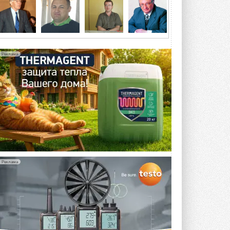
5 АВГУСТА 2026
21-й ежегодный форум
«ЦОД-2026»
Мероприятие пройдет 2-3 сентября в
отеле Radisson Slavyanskaya. Форум
Реклама
посетит более двух тысяч участников ...
5 АВГУСТА 2026
Китайская Shenling представила
линейку тепловых насосов
«воздух-вода» на R290
Серия ThermaX R290 All-In-One
включает три модели ...
4 АВГУСТА 2026
Тепловые насосы в связке с
солнечной генерацией и
Реклама
накопителем снижают
потребление на 60%
Исследователи из Италии установили ...
4 АВГУСТА 2026
«РУСКЛИМАТ Fest 2026» в Уфе
собрал свыше 700 профи
климатической отрасли