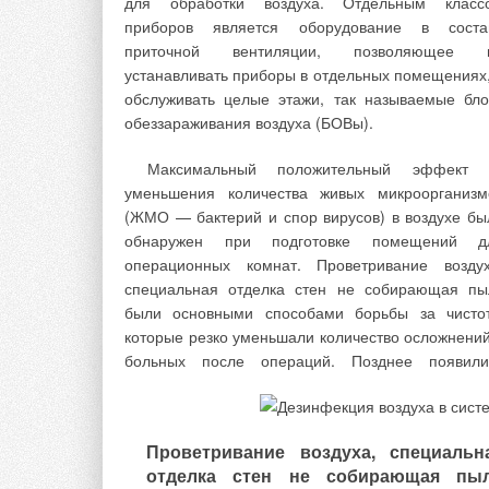
для обработки воздуха. Отдельным класс
вопросы обеспечения комфортного микроклимата
приборов является оборудование в соста
каждом помещении путем устранения излишне
приточной вентиляции, позволяющее 
поступления тепла, эффективно
устанавливать приборы в отдельных помещениях,
перераспределения и использования вс
обслуживать целые этажи, так называемые бло
тепловой энергии, экономии энергоресурсо
обеззараживания воздуха (БОВы).
внедрения систем автоматического управления. 
решение возможно благодаря снабжен
Максимальный положительный эффект 
радиаторов индивидуальными средства
уменьшения количества живых микроорганизм
регулировки теплоотдачи — термоклапанам
(ЖМО — бактерий и спор вирусов) в воздухе бы
термостатическими регуляторам
обнаружен при подготовке помещений д
интеллектуальными датчиками и т.д. Д
операционных комнат. Проветривание воздух
применения таких устройств подходит не люб
специальная отделка стен не собирающая пы
радиатор. Обусловлено это тем, что прибор долж
были основными способами борьбы за чистот
быстро изменить параметры теплоотдачи
которые резко уменьшали количество осложнений
зависимости от установленных на регулирующ
больных после операций. Позднее появили
элементах значений. Снабжать этими элемента
целесообразно только радиаторы, обладающ
малой инерционностью.
Проветривание воздуха, специальн
Следуя требованиям времени, производите
отделка стен не собирающая пы