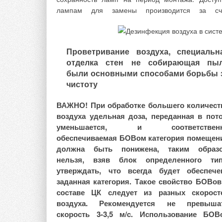
лампам для замены производится за сч
Условное сравнение рабочего давлен
отопительных приборов приведено в ви
диаграммы на рис. 4, отметим, что значения мог
Проветривание воздуха, специальн
меняться в зависимости от производителя и моде
отделка стен не собирающая пы
по указанным выше причинам. Из представленн
были основными способами борьбы 
выделим три группы отоительных приборов:
чистоту
высоким, средним и невысоким рабоч
давлением. Минимальное давление характерно д
ВАЖНО! При обработке большего количест
чугунных и панельных радиаторов, максимальн
воздуха удельная доза, переданная в пото
— для монолитных биметаллических радиаторов.
уменьшается, и соответствен
обеспечиваемая БОВом категория помещен
должна быть понижена, таким образ
нельзя, взяв блок определенного тип
утверждать, что всегда будет обеспече
заданная категория. Такое свойство БОВов
Взаимосвязь рабочего давления и ти
составе ЦК следует из разных скорост
отопительного прибора рассмотрим на приме
воздуха. Рекомендуется не превыша
конструктивных и технологических особенност
скорость 3-3,5 м/с. Использование БОВ