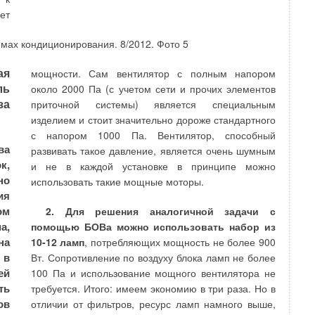
особенностями оборудования, оснастки для
ет
ия
контактно-стыковой сварки, но и использованием
де
специальных технологических режимов.
ут
ая
мощности. Сам вентилятор с полным напором
ли
Например, при периоде сварки около секунды
ль
около 2000 Па (с учетом сети и прочих элементов
ых
параметры подвода тока задаются строго
за
приточной системы) является специальным
 с
функционально в зависимости от времени.
изделием и стоит значительно дороже стандартного
им
При таком соединении секций, то есть без
с напором 1000 Па. Вентилятор, способный
ля
ва
применения резьбового соединения с ниппелем и
развивать такое давление, является очень шумным
ое
к,
без использования материалов с низким
и не в каждой установке в принципе можно
но
показателем стойкости к нагрузкам —
использовать такие мощные моторы.
ия
герметизирующих межсекционных прокладок,
ом
2. Для решения аналогичной задачи с
отопительный прибор может выдерживать
а,
помощью БОВа можно использовать набор из
существенно более высокое давление, сохраняя
на
10-12 ламп
, потребляющих мощность не более 900
герметичность.
 в
Вт. Сопротивление по воздуху блока ламп не более
па
ей
Учитывая, что в системе отопления часто
100 Па и использование мощного вентилятора не
ре
ть
используют различные устройства и компоненты с
требуется. Итого: имеем экономию в три раза. Но в
ей
ов
рабочим давлением до 10 атм, монолитный
отличии от фильтров, ресурс ламп намного выше,