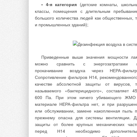
• 4-я категория
(детские комнаты, школьн
Герметизируют внутреннюю полость радиато
классы, помещения с длительным пребывани
8. Затем подключают радиатор 8 с помощ
большого количества людей как общественных, т
элементов подвода/отвода 3 к компрессионно
и промышленных зданий);
узлу 2. После этого через пульт управления
подают команду подъемно-погружному механиз
5, погружают радиатор 8 в жидкость (положение I
и включают компрессионный узел 2 на пода
Приведенные выше значения мощности ла
воздуха. При достижении на манометре 6 давлени
можно сравнить с энергозатратами 
равного испытательному, срабатывает специальн
прокачивание воздуха через НЕРА-фильтр
автоматика поддерживающая это давление
Сопротивление фильтров Н14, рекомендованного
заданном промежутке времени. Далее клапан
качестве абсолютной защиты от вирусов, т
компрессионном узле 2 снижает давление
называемого «бактерицидного», составляет 45
радиаторе до атмосферного. Затем через пул
600 Па. При этом ничего убивающего ЖМО
управления 7 подают команду на подъемн
материале НЕРА-фильтра нет, и при разрушен
погружной механизм 5. Радиатор 8 поднимает
или обслуживании, замене накопленная пыль п
над водой (положение I). После отключен
прежнему опасна для системы вентиляции. Д
элементов подвода/отвода 3 радиатор
защиты от более крупных механических част
перемещают с рабочего стола 4 и отправляют 
перед Н14 необходимо дополнитель
следующую операцию.