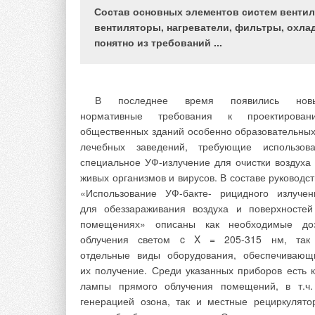
Сегодня производство радиаторов сист
Состав основных элементов систем венти
водяного отопления по разработка
вентиляторы, нагреватели, фильтры, охла
конструктивным особенностям издели
понятно из требований ...
применяемым технологиям и материалам 
уступает высокотехнологичным областям, таким к
машиностроение, а порой и превосходит их. Вед
несмотря на кажущуюся простоту формы
В последнее время появились нов
принципа работы, радиаторы должны отвеча
нормативные требования к проектирован
самым строгим требованиям. И касаются они 
общественных зданий особенно образовательных
только эффективной отдачи тепла 
лечебных заведений, требующие использова
теплоносителя в помещение, но и обеспечен
специальное УФ-излучение для очистки воздуха 
продолжительного срока службы, на который пря
живых организмов и вирусов. В составе руководст
или косвенно влияют разные факторы — резк
«Использование УФ-бакте- рицидного излучен
перепады температуры, избыточное давлени
для обеззараживания воздуха и поверхностей
агрессивная среда теплоносителя, локальн
помещениях» описаны как необходимые до
силовые нагрузки из-за нарушения правил монта
облучения светом c X = 205-315 нм, так
и др.
отдельные виды оборудования, обеспечивающ
их получение. Среди указанных приборов есть к
Кроме того, учет практики применен
лампы прямого облучения помещений, в т.ч.
отопительной техники ставит перед разработчика
генерацией озона, так и местные рециркулято
новые задачи. В частности, все более актуаль