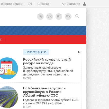
ыберите регион
EN
Справка
Авторизация
TG
VK
RT
MX
Т
EN
Новости рынка
Российский коммунальный
ресурс на исходе
Заниженные тарифы ведут
инфраструктуру ЖКХ к дальнейшей
деградации, считают эксперты ...
ВЧЕРА
В Забайкалье запустили
крупнейшую в России
Абагайтуйскую СЭС
стемы
Годовая выработка Абагайтуйской СЭС
составит 223 221 тыс. кВт-ч ...
ВЧЕРА