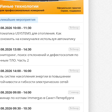
Организатором выступил торгово-
производственный холдинг ...
3 АВГУСТА 2026
«Датарк» испытал модульный
Ближайшие мероприятия
ЦОД с плотностью 54 кВт на
стойку
.08.2026 10:00 - 11:30
Вебинар
Испытания прошли на собственной
томатика USYSTEMS для отопления. Как
производственной площадке и были ...
кономить на коммуналке используя автоматику
3 АВГУСТА 2026
Samsung выпускает VRF-
.08.2026 13:00 - 14:30
Вебинар
систему DVM на R32
ниторинг, поиск отклонений и дефектоскопия по
Линейка включает семь типоразмеров
нным ТЛО. Часть 2
производительностью от 22,4 до 56 кВт.
Суммарная длина трубопроводов ...
3 АВГУСТА 2026
.08.2026 14:00 - 16:00
Вебинар
ль систем накопления энергии в повышении
«СиСофт Девелопмент» подвел
тойчивости и гибкости электрических сетей
итоги конкурса студенческих
проектов «ТИМ-лидеры 2026»
Новый сезон конкурса «ТИМ-лидеры»
.08.2026 09:00 - 14:00
Семинар
стартует уже в сентябре 2026 года ...
минар по котлам Immergas в Санкт-Петербурге
3 АВГУСТА 2026
«Русклимат» укрепляет
.08.2026 09:30 - 10:30
Вебинар