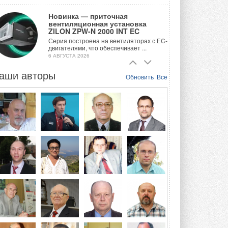
Новинка — приточная
вентиляционная установка
ZILON ZPW-N 2000 INT EC
Серия построена на вентиляторах с EC-
двигателями, что обеспечивает ...
6 АВГУСТА 2026
аши авторы
Учёные ЮУрГУ создали
Обновить
Все
каскадную установку,
объединяющую солнечную и
геотермальную энергию
Природосберегающие технологии ...
6 АВГУСТА 2026
Для Арктики создали
технологию защиты
ветрогенераторов от аварий
Разработка учитывает влияние
мерзлоты, обледенения и снеговых ...
6 АВГУСТА 2026
Гибридный тепловой насос PV/T
с одним общим испарителем
Исследователи предложили
конструкцию двухисточникового ...