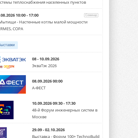
партнёрство за Уралом
стемы теплоснабжения населенных пунктов
Президент Омского землячества в
Москве Михаил Тимошенко посетил
Омск с трёхдневным рабочим визитом ...
.08.2026 10:00 - 17:00
Семинар
31 ИЮЛЯ 2026
 Мытищи - Настенные котлы малой мощности
RMES, COPA
Carrier модернизирует
флагманский чиллер AquaEdge
19XR
Выставки
Чиллер получил новую версию,
работающую на хладагенте R1234ze ...
31 ИЮЛЯ 2026
08 - 10.09.2026
ЭкваТэк 2026
Mitsubishi расширяет
направление систем
охлаждения для ЦОД
08.09.2026 00:00
Mitsubishi Electric создаёт в США новую
компанию MEHITS US Inc. ...
А-ФЕСТ
31 ИЮЛЯ 2026
10.09.2026 09:30 - 17:30
США запретили использование
иностранных инверторов
48-й Форум инженерных систем в
28 июля 2026 года Федеральная
Москве
комиссия по связи США (FCC) обновила
свой специальный перечень Covered ...
31 ИЮЛЯ 2026
29.09 - 02.10.2026
Выставка - Форум 100+ TechnoBuild