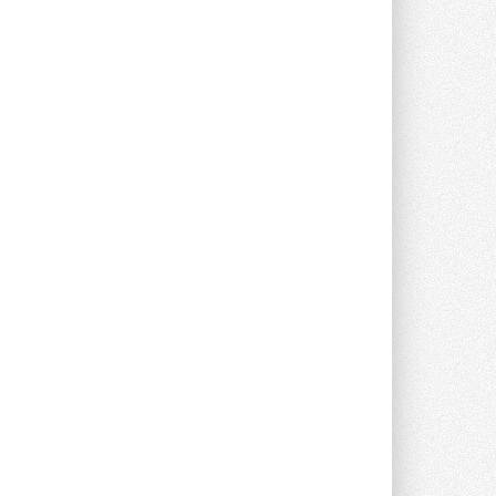
опроса Daikin о восприятии жары ...
28 ИЮЛЯ 2026
CDU производства LG прошёл
валидацию NVIDIA для ИИ-дата-
центров
Компания становится официальным
партнёром NVIDIA по системам ...
28 ИЮЛЯ 2026
В Великобритании предлагают
сделать кондиционирование
обязательным для новостроек
Либеральные демократы внесли
предложение оснащать все новые ...
1
28 ИЮЛЯ 2026
В Подмосковье запустят
производство холодильной
техники и теплообменного
оборудования
Проект реализует компания «ВЕЗА» ...
28 ИЮЛЯ 2026
Ридан объявил о старте продаж
автоматического
балансировочного клапана