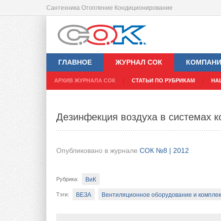
Сантехника Отопление Кондиционирование
Испытания радиаторов пробным д
ГЛАВНОЕ
ЖУРНАЛ СОК
КОМПАН
Опубликовано в журнале
СОК №8 | 2012
АРХИВ ЖУРНАЛА СОК
СТАТЬИ ПО РУБРИКАМ
НА
Отопление, ГВС
Рубрика
:
Дезинфекция воздуха в системах 
Радиаторы, конвекторы
Тэги
:
Качество отопительных приборов определ
Опубликовано в журнале
СОК №8 | 2012
давлением. Заявляемые современными про
все больше удивляют. В статье описан сп
ВиК
Рубрика
:
контроле ...
ВЕЗА
Вентиляционное оборудование и компле
Тэги
: