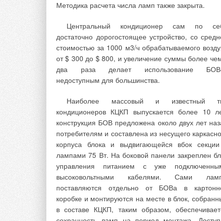
ГОСТ31311–2005 давление воздуха и
Методика расчета числа ламп также закрыта.
воды, используемое для провер
Центральный кондиционер сам по се
радиаторов
достаточно дорогостоящее устройство, со средн
стоимостью за 1000 м3/ч обрабатываемого возду
Возможные ошибки сборщика п
от $ 300 до $ 800, и увеличение суммы более чем
самостоятельной перекомпоновке связаны
два раза делает использование БОВ
выбором герметизирующей прокладк
недоступным для большинства.
использовать старую или установить новую.
первом случае прокладка может не обеспечи
Наиболее массовый и известный т
герметизацию, так как произошла ее мал
кондиционеров КЦКП выпускается более 10 ле
необратимая деформация; во втором случае лег
конструкция БОВ предложена около двух лет наз
ошибиться при подборе геометрических
потребителям и составлена из несущего каркасно
механических свойств прокладки. Следу
корпуса блока и выдвигающейся вбок секции
учитывать и усилие соединения секций. П
лампами 75 Вт. На боковой панели закреплен бл
управления питанием с уже подключенны
высоковольтными кабелями. Сами лам
Монолитный биметаллическ
поставляются отдельно от БОВа в картонн
радиатор при испытательном давлен
коробке и монтируются на месте в блок, собранн
150 атм имеет рабочее давление до 1
в составе КЦКП, таким образом, обеспечивает
атм
сохранность ламп на период монтажа. Доступ