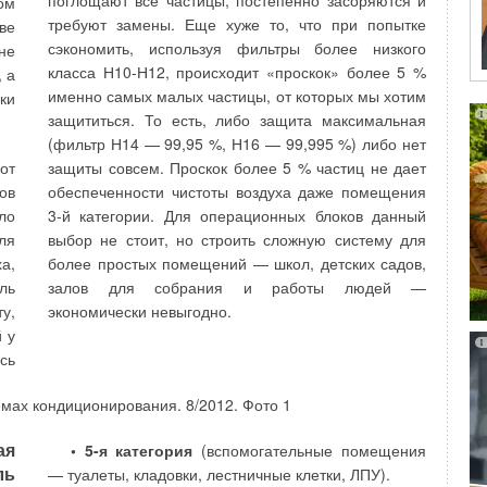
поглощают все частицы, постепенно засоряются и
ом
резьбовых и сварных соединений, толщины и
 в
требуют замены. Еще хуже то, что при попытке
ве
качества покраски, шероховатости поверхностей,
го
сэкономить, используя фильтры более низкого
не
параметров упаковки, условий складирования и
го
класса Н10-Н12, происходит «проскок» более 5 %
 а
многого другого. Средства контроля также должны
ей
именно самых малых частицы, от которых мы хотим
ки
проходить постоянную проверку. Поэтому
в,
защититься. То есть, либо защита максимальная
производство современного отопительного прибора
Их
(фильтр Н14 — 99,95 %, Н16 — 99,995 %) либо нет
невозможно без проведения комплекса контроля
ию
от
защиты совсем. Проскок более 5 % частиц не дает
качества.
ми
ов
обеспеченности чистоты воздуха даже помещения
и,
ло
3-й категории. Для операционных блоков данный
Производство радиаторов регулирует ГОСТ
и,
ля
выбор не стоит, но строить сложную систему для
31311-2005 «Приборы отопительные» [1]. В
ля
а,
более простых помещений — школ, детских садов,
частности, согласно п. 5.2 отопительные приборы
ой
ль
залов для собрания и работы людей —
должны быть прочными и герметичными, и
ен
у,
экономически невыгодно.
выдерживать пробное давление воды или воздуха,
 в
 у
превышающее не менее чем в полтора раза
их
сь
максимальное рабочее давление, но не менее 0,6
ми
МПа. Для контроля соответствия этому требованию
ие
производитель использует специальные
испытательные стенды. Максимальное рабочее
ая
• 5-я категория
(вспомогательные помещения
давление должно быть указано в паспорте на
ль
ль
— туалеты, кладовки, лестничные клетки, ЛПУ).