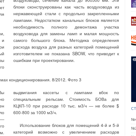
воздуховоды, сечение канала до 900500 мм. Эти
ет
радиаторов существуют особенности сочетания
блоки сконструированы как часть воздуховода из
ет
ие
элементов соединения и герметизации.
нержавеющей стали с продольно закрепленными
ля
ня
лампами. Недостатком канальных блоков является
ха
необходимость полного демонтажа участка
и,
воздуховода для замены ламп и малая мощность
 и
самого большого блока. Методика определения
ие
производстве величина этого усилия задана и
ри
расхода воздуха для разных категорий помещений
 и
строго соблюдается.
ый
изготовителем не показана SBOW, что приводит к
ти
ры
ошибкам при проектировании.
Рабочее давление — характеристика для
ри
го
сравнения радиаторов, но для выбранной группы
де
отопительных приборов (чугунные, алюминиевые,
а.
стальные, биметаллические секционные, стальные
 и
Вы
выдвигания кассеты с лампами вбок по
панельные радиаторы, конвекторы и др. [3, 4]) его
ны
но
специальным рельсам. Стоимость БОВа для
величина существенно не различается.
ее
ен
КЦКП-10 при расходе 10 тыс. м3/ч — не более $
бы
СТ
ло
600-800 за 1000 м3/ч.
 —
№4
Использование блоков для помещений 4-й и 5-й
ие
го
№2
Это связано с тем, что для каждой группы
категорий возможно с увеличением расходов
ми
м.