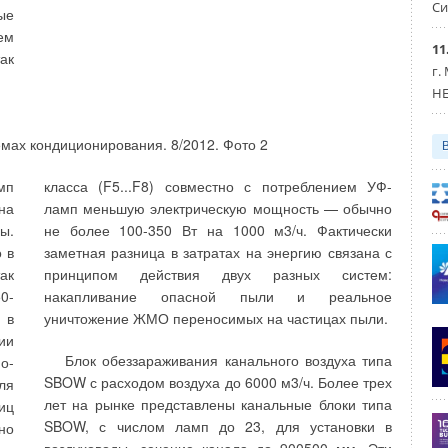
Си
ые
только надежность сборки, но и прочность,
ра
ем
герметичность прибора при эксплуатации с
11
ью
ак
давлением до значений рабочего.
г.
му
HE
 7
Иногда фактом поиздельного испытания
му
радиаторов пробным давлением пренебрегают.
I)
Так, при попытке самостоятельной или в сторонней
чу
организации перекомпоновки секционных
мп
класса (F5...F8) совместно с потреблением УФ-
я,
радиаторов нужно учитывать, что в этом случае
на
ламп меньшую электрическую мощность — обычно
ая
производитель не может гарантировать безотказную
ы.
не более 100-350 Вт на 1000 м3/ч. Фактически
 в
работоспособность прибора. Несомненно,
 в
заметная разница в затратах на энергию связана с
 в
внепроизводственное испытание давлением
ак
принципом действия двух разных систем:
 в
жидкости позволит проконтролировать
0-
накапливание опасной пыли и реальное
ьт
герметичность радиатора, но ответственность за его
 в
уничтожение ЖМО переносимых на частицах пыли.
о-
исправность во время работы должен возложить на
ии
ся
себя исполнитель. Связано это не столько с
Блок обеззараживания канального воздуха типа
о-
ия
примитивностью его оборудования по сравнению с
SBOW с расходом воздуха до 6000 м3/ч. Более трех
ля
 8
промышленным, сколько с тем, что могут оказаться
лет на рынке представлены канальные блоки типа
иц
на
неучтенными некоторые параметры. Например,
SBOW, с числом ламп до 23, для установки в
но
конструктивные: в конструкции ряда секционных