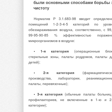
отопительных приборов учитывает все эти частн
были основными способами борьбы 
и общие пожелания в своей продукции. При эт
чистоту
использует как накопленный производственн
опыт, так и уникальные новейшие разработк
Норматив Р 3.1.683-98 вводит определен
помещений 1-2-3-4-5 категорий по уров
обеззараживания воздуха, соответственно, с 99,
99-95-90-85 % эффективностью поражен
Рассмотрим стенд для испытаний давлени
микроорганизмов в воздухе:
при контроле воздухом с погружением прибора
емкость. Стенд схематично изображен на рис. 1
• 1-я категория
(операционные блок
состоит из емкости 1, компрессионного узла 
стерильные зоны, палаты роддомов, палаты д
элементов подвода воздуха 3, рабочего стола 
детей);
подъемно-погружного механизма 5, манометра 
пульта управления 7, испытуемого радиатора 
• 2-я категория
(фармацевтическ
Порядок действий при работе на этом стен
производства, лаборатории, реанимационн
следующий. Радиатор 8 размещают на рабоч
палаты, перевязочные);
столе 4 (положение I).
• 3-я категория
(обычные палаты больниц
Рабочее давление — максималь
профилакториев, не включенные в 1-ю и 2
допустимое давление теплоносителя
категории);
приборе при его эксплуатации