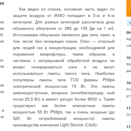
радиатор [1, 2].
ые
за
ом
Как видно из списка, основная часть задач по
ый
защите воздуха от ЖМО попадает в 3-ю и 4-ю
и,
ие
категории. Для разных категорий рассчитана доза
ню
объемного облучения от 385 до 105 Дж на 1 м3.
09
9-
Источниками облучения являются два типа ламп, в
Ав
ия
том числе без генерации озона. Озон — опасный
сэ
ем
отсутствует, то радиатор признается прошедшим
для людей газ в концентрации, необходимой для
 в
контроль. В случае, если выявлена утечка воздуха,
поражения микрофлоры, таким образом, в
10
 и
радиатор отправляется на переработку. Контроль и
и,
системах с непрерывной обработкой воздуха не
Мо
2,
управление может выполнять (в зависимости от
ля
может генерироваться озон и не могут
да
4,
оснащенности испытательного стенда) оператор
использоваться лампы такого типа. Наиболее
6,
или специальная автоматическая система.
популярны лампы типа TUV фирмы Philips
10
8.
ие
электрической мощностью 75 Вт. Эти лампы
Ро
Следует обратить внимание на то, что
де
ые
широкодоступные, мощные (антибактерицид- ный
ус
испытания пробным давлением каждый
ем
поток 25,5 Вт) и имеют ресурс более 8000 ч. Также
отопительный прибор проходит дважды. Первичный
существуют как более компактные лампы
11
контроль — после сборки до операции окраски,
 и
мощностью 55 Вт Philips, так и очень мощные (до
Се
но
второй — перед упаковкой и отправкой
-ю
320 Вт потребляемой мощности) лампы
 в
потребителю. Таким образом, производственный
производства компании Light Source (США).
11
контроль радиатора на стенде гарантирует не