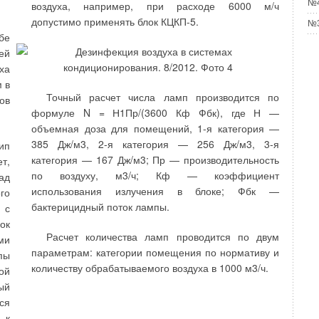
№4
отопительных приборов свойственны особенности,
воздуха, например, при расходе 6000 м/ч
ли
обусловливающие уровень рабочего давления.
допустимо применять блок КЦКП-5.
ки
№3
Выделим основные: форма — габариты, размер и
бе
расположение каналов, поверхностей
ей
теплопереноса; конструктивный материал —
ха
ри
алюминиевый сплав, сталь, чугун; технология
 в
 с
Точный расчет числа ламп производится по
производства — литье в песчаные формы, литье
ов
и:
формуле N = Н1Пр/(3600 Кф Фбк), где Н —
под высоким давлением, экструзия, листовая
 В
объемная доза для помещений, 1-я категория —
штамповка, гибка, дорнование труб, сварка. На
ть
385 Дж/м3, 2-я категория — 256 Дж/м3, 3-я
ип
характеристиках могут сказаться: внедренные ноу-
ая
категория — 167 Дж/м3; Пр — производительность
т,
хау; технический уровень оборудования,
ко
по воздуху, м3/ч; Кф — коэффициент
ад
применяемого при изготовлении; политика качества
 и
использования излучения в блоке; Фбк —
го
и ответственности на производстве.
ет
бактерицидный поток лампы.
 с
ри
ок
Расчет количества ламп проводится по двум
ми
параметрам: категории помещения по нормативу и
пы
количеству обрабатываемого воздуха в 1000 м3/ч.
ий
используют контактно-стыковую сварку. Нужно
ой
ии
отметить, что получаемый соединительный шов
ый
00
имеет существенные отличия от "произвольного"
ся
сварного шва. Это обусловлено нетолько
 к