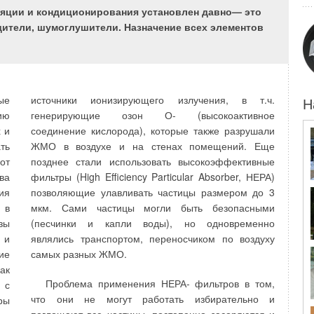
ем
последние достижения, в т.ч. из других областей —
ляции и кондиционирования установлен давно— это
м,
робототехники, химической промышленности,
дители, шумоглушители. Назначение всех элементов
й,
приборостроения и др.
не
Тенденции и перспективы выпуска
ак
отопительных приборов неразрывно
ь,
связаны с постоянным повышением их
 и
ые
источники ионизирующего излучения, в т.ч.
Н
технологичности
ть
ию
генерирующие озон О- (высокоактивное
не
 и
соединение кислорода), которые также разрушали
Заданный темп совершенствования технических
от
ть
ЖМО в воздухе и на стенах помещений. Еще
характеристик радиаторов означает для
ия
от
позднее стали использовать высокоэффективные
производителя не только внесение конструктивных
мо
ва
фильтры (High Efficiency Particular Absorber, НЕРА)
изменений при сохранении сложившихся норм
ие
ия
позволяющие улавливать частицы размером до 3
внешнего вида, не только использование
е,
 в
мкм. Сами частицы могли быть безопасными
прогрессивных технологий, систем автоматизации и
ые
зы
(песчинки и капли воды), но одновременно
привлечение высокоточного оборудования, но и
жа
 и
являлись транспортом, переносчиком по воздуху
соответствие новым требованиям к контролю
ие
самых разных ЖМО.
качества на всех стадиях изготовления — от выбора
ак
исходного материала до отгрузки готовой продукции
ия
Проблема применения НЕРА- фильтров в том,
 с
заказчику. Контроль установлен для химического
ми
что они не могут работать избирательно и
ры
состава сырья, плавки, механических свойств,
ны