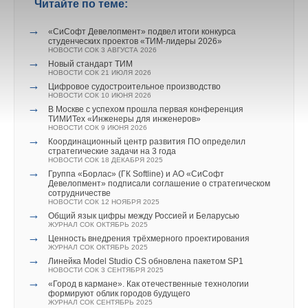
→
Запорные клапаны Ридан для систем холодоснабжения
Читайте по теме:
одобрены сертификатом РМРС
НОВОСТИ СОК 6 АВГУСТА 2026
→
→
«СиСофт Девелопмент» подвел итоги конкурса
Гибридный тепловой насос PV/T с одним общим
студенческих проектов «ТИМ-лидеры 2026»
испарителем
НОВОСТИ СОК 3 АВГУСТА 2026
НОВОСТИ СОК 5 АВГУСТА 2026
→
→
Новый стандарт ТИМ
21-й ежегодный форум «ЦОД-2026»
НОВОСТИ СОК 21 ИЮЛЯ 2026
НОВОСТИ СОК 5 АВГУСТА 2026
→
→
Цифровое судостроительное производство
Корпорация «Термекс» представила передовой опыт
НОВОСТИ СОК 10 ИЮНЯ 2026
роботизации участникам проекта «Промтуризм.РФ»
→
НОВОСТИ СОК 4 АВГУСТА 2026
В Москве с успехом прошла первая конференция
→
ТИМИТех «Инженеры для инженеров»
Китайская Shenling представила линейку тепловых
НОВОСТИ СОК 9 ИЮНЯ 2026
насосов «воздух-вода» на R290
→
НОВОСТИ СОК 4 АВГУСТА 2026
Координационный центр развития ПО определил
→
стратегические задачи на 3 года
Тепловые насосы в связке с солнечной генерацией и
НОВОСТИ СОК 18 ДЕКАБРЯ 2025
накопителем снижают потребление на 60%
→
НОВОСТИ СОК 4 АВГУСТА 2026
Группа «Борлас» (ГК Softline) и АО «СиСофт
→
Девелопмент» подписали соглашение о стратегическом
«РУСКЛИМАТ Fest 2026» в Уфе собрал свыше 700
сотрудничестве
профи климатической отрасли
НОВОСТИ СОК 12 НОЯБРЯ 2025
НОВОСТИ СОК 3 АВГУСТА 2026
→
→
Общий язык цифры между Россией и Беларусью
«СиСофт Девелопмент» подвел итоги конкурса
ЖУРНАЛ СОК ОКТЯБРЬ 2025
студенческих проектов «ТИМ-лидеры 2026»
→
НОВОСТИ СОК 3 АВГУСТА 2026
Ценность внедрения трёхмерного проектирования
ЖУРНАЛ СОК ОКТЯБРЬ 2025
→
Линейка Model Studio CS обновлена пакетом SP1
НОВОСТИ СОК 3 СЕНТЯБРЯ 2025
→
«Город в кармане». Как отечественные технологии
формируют облик городов будущего
ЖУРНАЛ СОК СЕНТЯБРЬ 2025