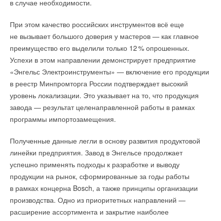
в случае необходимости.
с высокими требованиями к надежности, интеграции
Для выпуска изделий по технологии HBC требуется
и управлению инженерными данными.
некоторая модернизации существующих производственных
При этом качество российских инструментов всё еще
Уведомления отключены
мощностей TOPCon. То есть нет необходимости строить
не вызывает большого доверия у мастеров — как главное
Отдельно в компании отметили развитие собственной
Комментарии
новые линии.
преимущество его выделили только 1
2
% опрошенных.
уникальной технологической базы. За последний период
Успехи в этом направлении демонстрирует предприятие
были созданы новые расчетные модули для различных
JA Solar заняла 3–4 место в
рейтинге
крупнейших мировых
В этой теме еще нет комментариев
«Энгельс Электроинструменты» — включение его продукции
инженерных задач, а также новое трехмерное ядро для
поставщиков солнечных панелей в 2025 году.
в реестр Минпромторга России подтверждает высокий
моделирования сложных многокомпонентных
уровень локализации. Это указывает на то, что продукция
судостроительных поверхностей с уникальными российскими
Производство компонентов для солнечной энергетики — это
Добавить комментарий
завода — результат целенаправленной работы в рамках
Интервью с компаниями — лидерами отрасли на слёте
алгоритмами высокой точности расчетов больших сплайнов.
непрерывный поток инноваций, которые позволяют, среди
программы импортозамещения.
сантехников.
Ваше имя *
Эти компоненты становятся основой для дальнейшего
прочего, повышать эффективность элементов и модулей,
Часть I: Thermex, Arbonia, Baxi, Zota
развития отечественных ТИМи PLM-систем нового
что, в свою очередь, способствует снижению капитальных
Полученные данные легли в основу развития продуктовой
поколения.
затрат и стоимости единицы энергии фотоэлектрической
линейки предприятия. Завод в Энгельсе продолжает
Ваш E-mail *
генерации.
успешно применять подходы к разработке и выводу
Одним из заметных трендов ЦИПР-2026, по оценке
продукции на рынок, сформированные за годы работы
экспертов «СиСофт Девелопмент», стало изменение самого
ИСТОЧНИК:
RENEN.RU
в рамках концерна Bosch, а также принципы организации
Текст комментария
характера дискуссии на рынке. Если еще недавно основной
производства. Одно из приоритетных направлений —
темой оставался сам переход на отечественное ПО,
расширение ассортимента и закрытие наиболее
Читайте по теме:
то теперь фокус сместился на эффективность