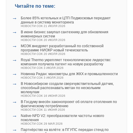
Василием Викторовичем Шпаком на завод «Красное
Читайте по теме:
Сормово». В состав делегации вошли представители
→
Минпромторга России, Минцифры России и Министерства
Более 85% котельных и ЦТП Подмосковья передают
данные в систему мониторинга
промышленности Нижегородской области. Участникам
НОВОСТИ СОК 21 ИЮЛЯ 2026
→
продемонстрировали единую систему управления
В июне бизнес закупал сантехнику для обновления
Уведомления отключены
инженерных систем
судостроительным производством, разрабатываемую ГК
НОВОСТИ СОК 20 ИЮЛЯ 2026
→
Комментарии
Интервью с Сергеем Васильевым — директором по работе с
МОЭК внедряет разработанный по собственной
«СиСофт» в рамках стратегического сотрудничества с АО
программе НИОКР новый течеискатель
ключевыми клиентами компании ELSEN
«ОСК».
НОВОСТИ СОК 20 ИЮЛЯ 2026
→
Royal Thermo укрепляет технологическое лидерство:
В этой теме еще нет комментариев
компания получила патент на новую разработку
Теме практических барьеров цифровой трансформации
НОВОСТИ СОК 3 ИЮЛЯ 2026
→
была посвящена совместная партнерская сессия «СиСофт
Новинка Ридан: манометры для ЖКХ и промышленности
НОВОСТИ СОК 3 ИЮЛЯ 2026
Добавить комментарий
Девелопмент» и «Нанософт» в рамках трека #ЦИПР.
→
В Новосибирске создали сверхчувствительный датчик,
Цифровой суверенитет. Участники обсуждали реальные
способный распознавать метан по нескольким
Ваше имя *
молекулам
кейсы перехода проектных организаций на отечественные
НОВОСТИ СОК 16 ИЮНЯ 2026
→
В Госдуму внесён законопроект об оплате отопления по
ТИМ -и САПР-решения. Эксперты сошлись во мнении, что
фактическому потреблению
основные сложности сегодня связаны уже не с
НОВОСТИ СОК 11 ИЮНЯ 2026
Ваш E-mail *
→
Native‑NFD V2: преобразователи частоты нового
функциональностью российского ПО, а с организационными
поколения
изменениями внутри компаний: перестройкой процессов,
НОВОСТИ СОК 29 МАЯ 2026
→
Партнёрство на взлёте: в ПГУПС передан стенд по
обучением специалистов и преодолением инерции
Текст комментария