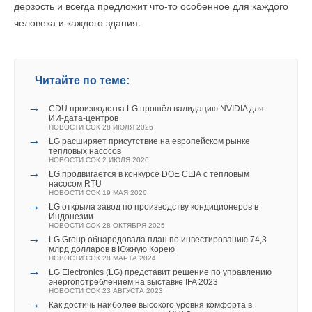
дерзость и всегда предложит что-то особенное для каждого
человека и каждого здания.
Читайте по теме:
→
CDU производства LG прошёл валидацию NVIDIA для
ИИ-дата-центров
НОВОСТИ СОК 28 ИЮЛЯ 2026
→
LG расширяет присутствие на европейском рынке
тепловых насосов
НОВОСТИ СОК 2 ИЮЛЯ 2026
→
LG продвигается в конкурсе DOE США с тепловым
насосом RTU
НОВОСТИ СОК 19 МАЯ 2026
→
LG открыла завод по производству кондиционеров в
Индонезии
НОВОСТИ СОК 28 ОКТЯБРЯ 2025
→
LG Group обнародовала план по инвестированию 74,3
млрд долларов в Южную Корею
НОВОСТИ СОК 28 МАРТА 2024
→
LG Electronics (LG) представит решение по управлению
энергопотреблением на выставке IFA 2023
НОВОСТИ СОК 23 АВГУСТА 2023
→
Как достичь наиболее высокого уровня комфорта в