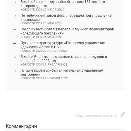
находить и исправлять возможные ошибки пользователей.
→
→
Новая система управления Logamatic WPM400 K
→
Bosch объявил о крупнейшей за свою 137-летнюю
Примите участие в опросе и выиграйте testo 510
НОВОСТИ СОК 20 ИЮЛЯ 2026
историю сделке
НОВОСТИ СОК 6 ОКТЯБРЯ 2020
→
НОВОСТИ СОК 25 ИЮЛЯ 2024
Уведомления отключены
Еще одна новинка на R290
→
НОВОСТИ СОК 23 ИЮНЯ 2026
Петербургский завод Bosch передали под управление
→
«Газпрома»
Комментарии
LaggarTT на стенде Минпромторга России на выставке
НОВОСТИ СОК 23 МАЯ 2024
«Иннопром»
→
НОВОСТИ СОК 11 ИЮЛЯ 2025
Bosch инвестировал в переработку li-ion аккумуляторов
→
«следующего поколения»
Bоsch и Buderus представили каталоги продукции и
В этой теме еще нет комментариев
НОВОСТИ СОК 21 МАЯ 2024
решений на 2023 год
→
НОВОСТИ СОК 17 ЯНВАРЯ 2023
Путин передал структуре «Газпрома» управление
Уведомления отключены
→
«дочками» Ariston и BSH
Лучшие проекты: «Умная котельная с удаленным
НОВОСТИ СОК 27 АПРЕЛЯ 2024
контролем»
Комментарии
Добавить комментарий
→
НОВОСТИ СОК 29 НОЯБРЯ 2022
Bоsch и Buderus представили каталоги продукции и
→
решений на 2023 год
Новый напольный конденсационный котел Buderus
НОВОСТИ СОК 17 ЯНВАРЯ 2023
Logano Plus KB472
Ваше имя *
В этой теме еще нет комментариев
→
НОВОСТИ СОК 6 СЕНТЯБРЯ 2022
Лучшие проекты: «Умная котельная с удаленным
→
контролем»
Великолепная сотня: оборудование брендов Bosch и
НОВОСТИ СОК 29 НОЯБРЯ 2022
Buderus признано лучшим
НОВОСТИ СОК 28 ЯНВАРЯ 2022
Ваш E-mail *
Добавить комментарий
→
Для бренда Buderus разработан уникальный звуковой
логотип
НОВОСТИ СОК 15 ДЕКАБРЯ 2021
Ваше имя *
→
Новый котел Buderus Logamax plus GB122i поступил в
Текст комментария
продажу
НОВОСТИ СОК 25 АВГУСТА 2021
→
Уведомления отключены
Расширенная гарантия на конденсационные котлы
Ваш E-mail *
Bosch
НОВОСТИ СОК 18 АВГУСТА 2021
Комментарии