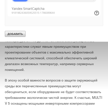
условиях благодаря впечатляющему диапазону рабочих
температур еще больше расширяет адаптивные
возможности MULTI V 5. Будь то экстремальная жара или
сильный мороз, MULTI V 5 создаст комфортные условия
независимо от погоды за окном. MULTI V 5 может отапливать
помещение при температуре до –25 °С и охлаждать при
температуре от –15 до +48 °С. Такие эксплуатационные
характеристики служат явным преимуществом при
проектировании объектов с максимально эффективной
климатической системой, способной обеспечить широкий
диапазон возможных температур, например серверных
помещений.
В эпоху особой важности вопросов о защите окружающей
среды все перечисленные преимущества могут
обесцениться, если оборудование не будет соответствовать
требованиям экологически чистой энергии. К счастью, MULTI
V 5 оснащены мощными инверторными компрессорами