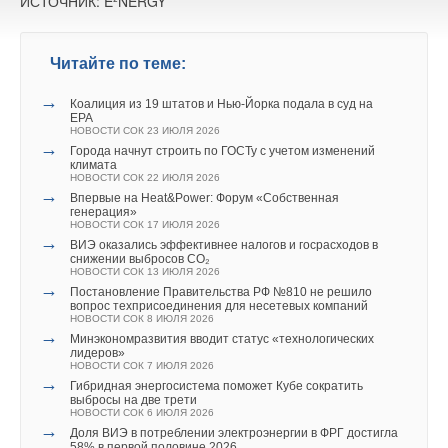
ИСТОЧНИК: E²NERGY
Читайте по теме:
→
Коалиция из 19 штатов и Нью-Йорка подала в суд на
EPA
НОВОСТИ СОК 23 ИЮЛЯ 2026
→
Города начнут строить по ГОСТу с учетом изменений
климата
НОВОСТИ СОК 22 ИЮЛЯ 2026
→
Впервые на Heat&Power: Форум «Собственная
генерация»
НОВОСТИ СОК 17 ИЮЛЯ 2026
→
ВИЭ оказались эффективнее налогов и госрасходов в
снижении выбросов CO₂
НОВОСТИ СОК 13 ИЮЛЯ 2026
→
Постановление Правительства РФ №810 не решило
вопрос техприсоединения для несетевых компаний
НОВОСТИ СОК 8 ИЮЛЯ 2026
→
Минэкономразвития вводит статус «технологических
лидеров»
НОВОСТИ СОК 7 ИЮЛЯ 2026
→
Гибридная энергосистема поможет Кубе сократить
выбросы на две трети
НОВОСТИ СОК 6 ИЮЛЯ 2026
→
Доля ВИЭ в потреблении электроэнергии в ФРГ достигла
58% в первой половине 2026