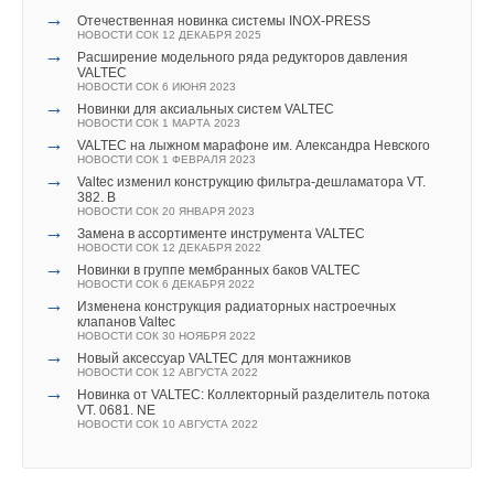
насосов «воздух-вода» на R290
Разрушительная сила атомной энергетики
→
Отечественная новинка системы INOX-PRESS
НОВОСТИ СОК 4 АВГУСТА 2026
Ваш E-mail *
НОВОСТИ СОК 12 ДЕКАБРЯ 2025
→
Тепловые насосы в связке с солнечной генерацией и
→
Расширение модельного ряда редукторов давления
накопителем снижают потребление на 60%
С точки зрения воздействия на окружающую среду
VALTEC
НОВОСТИ СОК 4 АВГУСТА 2026
атомная энергетика гораздо более
опасна
, нежели
НОВОСТИ СОК 6 ИЮНЯ 2023
→
«РУСКЛИМАТ Fest 2026» в Уфе собрал свыше 700
→
Новинки для аксиальных систем VALTEC
профи климатической отрасли
солнечная, ветряная или другая возобновляемая
Текст комментария
НОВОСТИ СОК 1 МАРТА 2023
НОВОСТИ СОК 3 АВГУСТА 2026
энергетика — просто с точки зрения выброса парниковых
→
→
VALTEC на лыжном марафоне им. Александра Невского
«СиСофт Девелопмент» подвел итоги конкурса
НОВОСТИ СОК 1 ФЕВРАЛЯ 2023
студенческих проектов «ТИМ-лидеры 2026»
газов. Уже не говоря о том, что цена за Чернобыль или
→
НОВОСТИ СОК 3 АВГУСТА 2026
Valtec изменил конструкцию фильтра-дешламатора VT.
→
Фукусиму окружающая среда будет платить сотни
382. B
«Русклимат» укрепляет партнёрство за Уралом
НОВОСТИ СОК 20 ЯНВАРЯ 2023
НОВОСТИ СОК 31 ИЮЛЯ 2026
и тысячи лет.
→
→
Замена в ассортименте инструмента VALTEC
Группа «Теплолюкс» открыла новую производственную
НОВОСТИ СОК 12 ДЕКАБРЯ 2022
площадку
→
НОВОСТИ СОК 29 ИЮЛЯ 2026
Как и в случае с метаном, маркировка атомной энергетики
Новинки в группе мембранных баков VALTEC
→
НОВОСТИ СОК 6 ДЕКАБРЯ 2022
Stiebel Eltron — спонсирует международные
как «зеленой» и «соответствующей концепции устойчивого
→
соревнования
Изменена конструкция радиаторных настроечных
НОВОСТИ СОК 29 ИЮЛЯ 2026
развития» — фальшивка. А следовательно, АЭС будут
клапанов Valtec
НОВОСТИ СОК 30 НОЯБРЯ 2022
отвлекать средства от действительно зеленой энергетики,
→
Новый аксессуар VALTEC для монтажников
все той же солнечной и ветряной.
НОВОСТИ СОК 12 АВГУСТА 2022
→
Новинка от VALTEC: Коллекторный разделитель потока
VT. 0681. NE
Существует свежее независимое
заключение
, что
НОВОСТИ СОК 10 АВГУСТА 2022
в атомной энергетике нет ни экономической, ни
Уведомления отключены
практической необходимости.