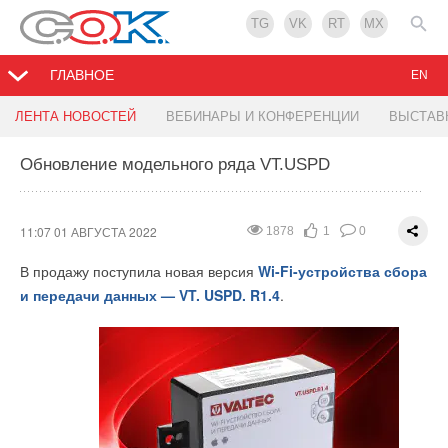
TG
VK
RT
MX
ГЛАВНОЕ
EN
Чиллеры BTC CM для систем
XX Юбилейная отраслевая конференция
Европарламент отрицает реальность: АЭС и
ЛЕНТА НОВОСТЕЙ
ВЕБИНАРЫ И КОНФЕРЕНЦИИ
ВЫСТАВ
кондиционирования
«Теплоснабжение-2022»
газовые станции признаны «зелеными»
Обновление модельного ряда VT.USPD
11:06 01 АВГУСТА 2022
14:30 29 ИЮЛЯ 2022
10:57 29 ИЮЛЯ 2022
2164
2627
2443
2
4
2
0
0
0
11:07 01 АВГУСТА 2022
1878
1
0
В продажу поступила новая версия
Wi-Fi-устройства сбора
и передачи данных — VT. USPD. R1.4
.