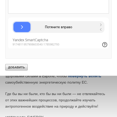
удовлетворяющая концепции устойчивого развития —
солнечная, ветряная и другие. Возобновляемые источники
энергии и эффективней экономически, чем АЭС, и гораздо
быстрее могут быть введены в эксплуатацию.
Катастрофическое антропогенное воздействие на климат —
не халатность, не забывчивость, оно — и в этом трагедия! —
следствие сознательного выбора тех, кто готов пожертвовать
платеной и людьми, ее населяющими, чтобы получить свои
кровавые барыши. И те члены Европарламента, кто
отказался корыстно защищать интересы метановых
и атомных лоббистов, должны объединиться со всеми
здоровыми силами в Европе, чтобы
повернуть вспять
самоубийственную энергетическую политку ЕС.
Где бы вы ни были, кто бы вы ни были — не отвлекайтесь
от этих важнейших процессов, продолжайте изучать
антропогенное воздействие на природу и действуйте!