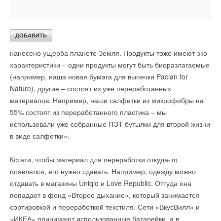
сертификатом, а это значит, что при производстве данной
упаковки была использована бумага из ответственных
источников, другими словами в цепочке поставки
лесобумажной продукции для данной упаковки не было
нанесено ущерба планете Земля. Продукты тоже имеют эко
характеристики – одни продукты могут быть биоразлагаемые
(например, наша новая бумага для выпечки Paclan for
Nature), другие – состоят из уже переработанных
материалов. Например, наши салфетки из микрофибры на
55% состоят из переработанного пластика – мы
использовали уже собранные ПЭТ бутылки для второй жизни
в виде салфетки».
Кстати, чтобы материал для переработки откуда-то
появлялся, его нужно сдавать. Например, одежду можно
отдавать в магазины Uniqlo и Love Republic. Оттуда она
попадает в фонд «Второе дыхание», который занимается
сортировкой и переработкой текстиля. Сети «ВкусВилл» и
«ИКЕА» принимают использованные батарейки, а в