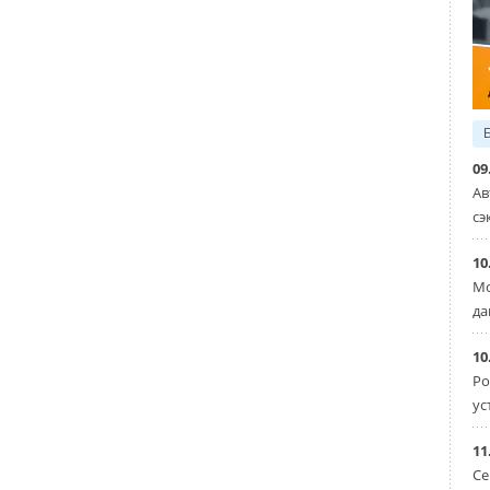
09
Ав
сэ
10
Мо
да
10
Ро
ус
11
Се
Уведомления отключены