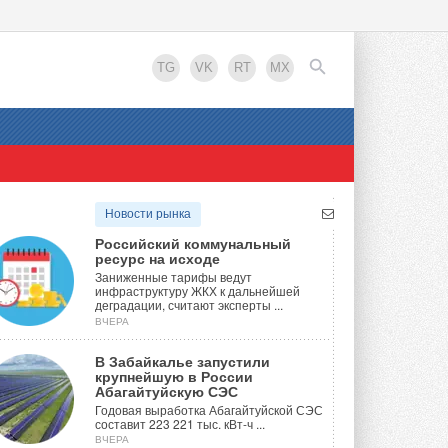
TG
VK
RT
MX
EN
Новости рынка
Российский коммунальный
ресурс на исходе
Заниженные тарифы ведут
инфраструктуру ЖКХ к дальнейшей
деградации, считают эксперты ...
ВЧЕРА
В Забайкалье запустили
крупнейшую в России
Абагайтуйскую СЭС
Годовая выработка Абагайтуйской СЭС
составит 223 221 тыс. кВт-ч ...
ВЧЕРА