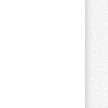
опроса Daikin о восприятии жары ...
28 ИЮЛЯ 2026
CDU производства LG прошёл
валидацию NVIDIA для ИИ-дата-
центров
Компания становится официальным
партнёром NVIDIA по системам ...
28 ИЮЛЯ 2026
В Великобритании предлагают
сделать кондиционирование
обязательным для новостроек
Либеральные демократы внесли
предложение оснащать все новые ...
1
28 ИЮЛЯ 2026
В Подмосковье запустят
производство холодильной
техники и теплообменного
оборудования
Проект реализует компания «ВЕЗА» ...
28 ИЮЛЯ 2026
Ридан объявил о старте продаж
автоматического
балансировочного клапана