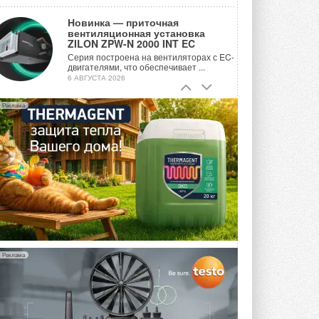
Новинка — приточная
вентиляционная установка
ZILON ZPW-N 2000 INT EC
Серия построена на вентиляторах с EC-
двигателями, что обеспечивает ...
6 АВГУСТА 2026
Учёные ЮУрГУ создали
Реклама
каскадную установку,
объединяющую солнечную и
геотермальную энергию
Природосберегающие технологии ...
6 АВГУСТА 2026
Для Арктики создали
технологию защиты
ветрогенераторов от аварий
Разработка учитывает влияние
мерзлоты, обледенения и снеговых ...
6 АВГУСТА 2026
Реклама
Гибридный тепловой насос PV/T
с одним общим испарителем
Исследователи предложили
конструкцию двухисточникового ...