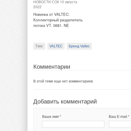
НОВОСТИ СОК 10 августа
2022
В этой теме еще нет комментариев
Новинка от VALTEC:
Тэги:
Солнечные коллекторы, панели
Тепловые н
Коллекторный разделитель
потока VT. 0681. NE
Добавить комментарий
Комментарии
Тэги:
VALTEC
Бренд Valtec
Ваше имя *
Ваш E-mail *
В этой теме еще нет комментариев
Комментарии
Текст комментария
Добавить комментарий
В этой теме еще нет комментариев
Ваше имя *
Ваш E-mail *
Добавить комментарий
Текст комментария
Ваше имя *
Ваш E-mail *