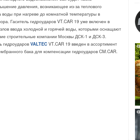
ние изменилось по разным причинам. Я наблюдаю
ышение давления, возникающее из-за теплового
 разных стран и лидеров этих стран к теме зеленой
воды при нагреве до комнатной температуры в
о роста, возобновляемых источников энергии. Это
бора. Гаситель гидроударов VT.CAR 19 уже включен в
ах", — отметил Медведев.
узлов ввода холодной и горячей воды, которыми оснащают
позиции корректируем. Мы, конечно, считаем, что за
ие строительные компании Москвы ДСК-1 и ДСК-3.
точниками энергии стоит серьезное будущее", —
ль гидроударов
VALTEC
VT.CAR 19 введен в ассортимент
равительства.
ембранного бака для компенсации гидроударов CM.CAR.