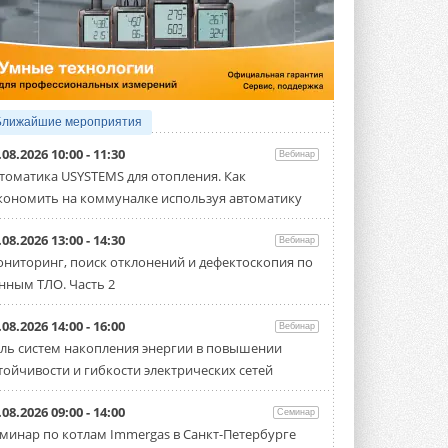
5 АВГУСТА 2026
21-й ежегодный форум
«ЦОД-2026»
Мероприятие пройдет 2-3 сентября в
отеле Radisson Slavyanskaya. Форум
посетит более двух тысяч участников ...
Ближайшие мероприятия
5 АВГУСТА 2026
.08.2026 10:00 - 11:30
Вебинар
Китайская Shenling представила
томатика USYSTEMS для отопления. Как
линейку тепловых насосов
кономить на коммуналке используя автоматику
«воздух-вода» на R290
Серия ThermaX R290 All-In-One
включает три модели ...
.08.2026 13:00 - 14:30
Вебинар
4 АВГУСТА 2026
ниторинг, поиск отклонений и дефектоскопия по
нным ТЛО. Часть 2
Тепловые насосы в связке с
солнечной генерацией и
накопителем снижают
.08.2026 14:00 - 16:00
Вебинар
потребление на 60%
ль систем накопления энергии в повышении
Исследователи из Италии установили ...
тойчивости и гибкости электрических сетей
4 АВГУСТА 2026
«РУСКЛИМАТ Fest 2026» в Уфе
.08.2026 09:00 - 14:00
Семинар
собрал свыше 700 профи
минар по котлам Immergas в Санкт-Петербурге
климатической отрасли