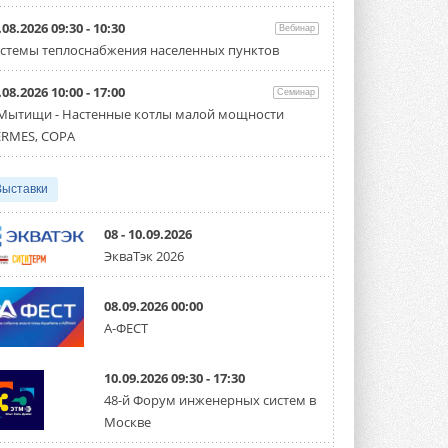
Организатором выступил торгово-
производственный холдинг ...
.08.2026 09:30 - 10:30
Вебинар
3 АВГУСТА 2026
стемы теплоснабжения населенных пунктов
«Датарк» испытал модульный
.08.2026 10:00 - 17:00
ЦОД с плотностью 54 кВт на
Семинар
стойку
 Мытищи - Настенные котлы малой мощности
Испытания прошли на собственной
RMES, COPA
производственной площадке и были ...
3 АВГУСТА 2026
Выставки
Samsung выпускает VRF-
систему DVM на R32
Линейка включает семь типоразмеров
08 - 10.09.2026
производительностью от 22,4 до 56 кВт.
ЭкваТэк 2026
Суммарная длина трубопроводов ...
3 АВГУСТА 2026
08.09.2026 00:00
«СиСофт Девелопмент» подвел
А-ФЕСТ
итоги конкурса студенческих
проектов «ТИМ-лидеры 2026»
Новый сезон конкурса «ТИМ-лидеры»
10.09.2026 09:30 - 17:30
стартует уже в сентябре 2026 года ...
3 АВГУСТА 2026
48-й Форум инженерных систем в
Москве
«Русклимат» укрепляет