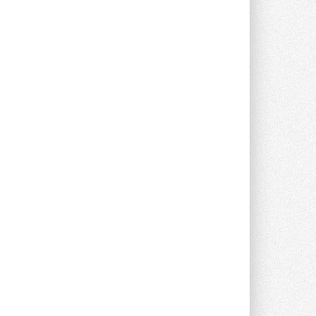
Группа «Теплолюкс» открыла
новую производственную
площадку
Открытие нового завода состоялось
сегодня в Мытищах ...
29 ИЮЛЯ 2026
Stiebel Eltron — спонсирует
международные соревнования
25 спортсменов, выступающих в
прыжках с трамплина и лыжном
двоеборье на международных ...
29 ИЮЛЯ 2026
Новый фирменный магазин
Midea открылся в Сургуте
Компания «Даичи» совместно с
партнером «Энердрим» открыла новый
фирменный магазин Midea в Сургуте ...
29 ИЮЛЯ 2026
Токио — лидер по
интенсивности использования
кондиционеров
Данные получены в ходе очередного