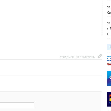
11
Си
асосы
11
г.
Уведомления отключены
HE
Уведомления отключены