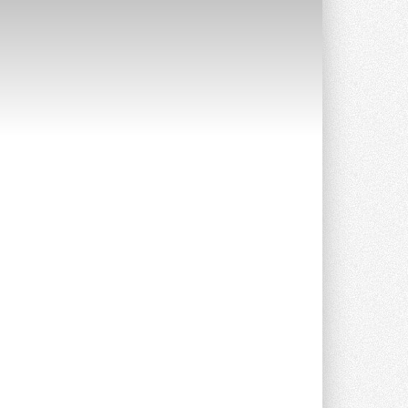
Уже через месяц в России
можно будет устанавливать
солнечные панели в МКД
С 1 сентября снимается запрет на
микрогенерацию в многоквартирных ...
30 ИЮЛЯ 2026
Канальные вентиляторы с ЕС-
двигателями Sysimple TRS EC
Poti
Новинка от Системэйр —
прямоугольный канальный ...
30 ИЮЛЯ 2026
Краска для окон: как выбрать
состав, который не
растрескается после первой
зимы
Частые вопросы о краске для окон ...
30 ИЮЛЯ 2026
СИЭНПИ РУС представила
новую серию консольных
насосов NM
Усовершенствованная гидравлика
помогает снизить энергопотребление ...
30 ИЮЛЯ 2026