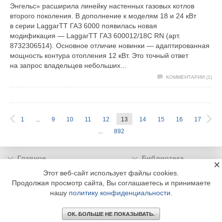
Энгельс» расширила линейку настенных газовых котлов
второго поколения. В дополнение к моделям 18 и 24 кВт
в серии LaggarTT ГАЗ 6000 появилась новая
модификация — LaggarTT ГАЗ 600012/18C RN (арт.
8732306514). Основное отличие новинки — адаптированная
мощность контура отопления 12 кВт. Это точный ответ
на запрос владельцев небольших...
КОММЕНТАРИИ (1)
1
...
9
10
11
12
13
14
15
16
17
...
892
Главное
Библиотека
×
Подписка
Реклама
Этот веб-сайт использует файлы cookies.
Продолжая просмотр сайта, Вы соглашаетесь и принимаете
Информация
нашу
политику конфиденциальности
.
© 2002 - 2026 OOO Издательский дом «МЕДИА ТЕХНОЛОДЖИ» +7 (495) 665-00-
00
ОК. БОЛЬШЕ НЕ ПОКАЗЫВАТЬ.