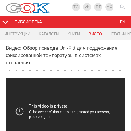
TG
VK
RT
MX
БИБЛИОТЕКА
EN
ИНСТРУКЦИИ
КАТАЛОГИ
КНИГИ
ВИДЕО
СТАТЬИ И
Видео: Обзор привода Uni-Fitt для поддержания
фиксированной температуры в системах
отопления