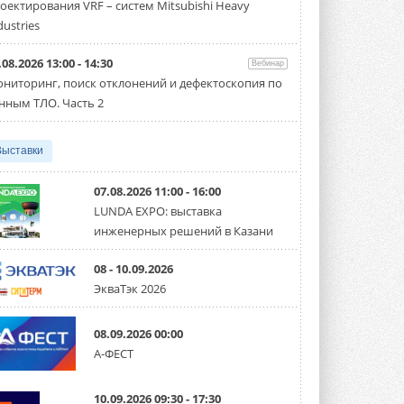
оектирования VRF – систем Mitsubishi Heavy
Чиллер получил новую версию,
работающую на хладагенте R1234ze ...
dustries
31 ИЮЛЯ 2026
.08.2026 13:00 - 14:30
Вебинар
Mitsubishi расширяет
ниторинг, поиск отклонений и дефектоскопия по
направление систем
охлаждения для ЦОД
нным ТЛО. Часть 2
Mitsubishi Electric создаёт в США новую
компанию MEHITS US Inc. ...
31 ИЮЛЯ 2026
Выставки
США запретили использование
иностранных инверторов
07.08.2026 11:00 - 16:00
28 июля 2026 года Федеральная
LUNDA EXPO: выставка
комиссия по связи США (FCC) обновила
инженерных решений в Казани
свой специальный перечень Covered ...
31 ИЮЛЯ 2026
08 - 10.09.2026
Уже через месяц в России
ЭкваТэк 2026
можно будет устанавливать
солнечные панели в МКД
С 1 сентября снимается запрет на
08.09.2026 00:00
микрогенерацию в многоквартирных ...
А-ФЕСТ
30 ИЮЛЯ 2026
Канальные вентиляторы с ЕС-
10.09.2026 09:30 - 17:30