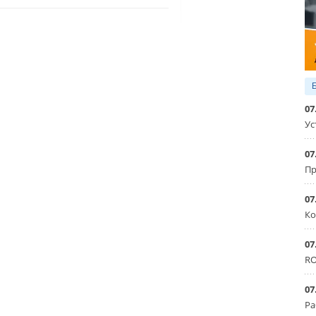
07
Ус
07
Пр
07
Ко
07
RO
07
Ра