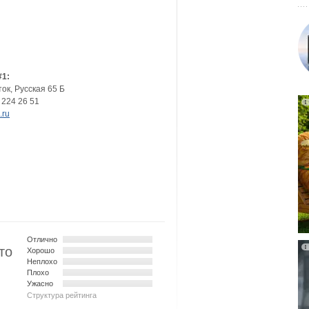
#1:
ток
,
Русская 65 Б
 224 26 51
.ru
Отлично
то
Хорошо
Неплохо
Плохо
Ужасно
Структура рейтинга