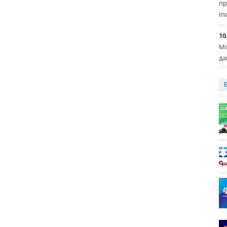
пр
In
10
Мо
да