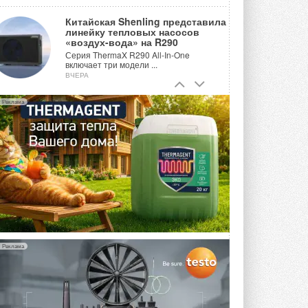
Китайская Shenling представила
линейку тепловых насосов
«воздух-вода» на R290
Серия ThermaX R290 All-In-One
включает три модели ...
ВЧЕРА
Тепловые насосы в связке с
Реклама
солнечной генерацией и
накопителем снижают
потребление на 60%
Исследователи из Италии установили ...
ВЧЕРА
«РУСКЛИМАТ Fest 2026» в Уфе
собрал свыше 700 профи
климатической отрасли
Организатором выступил торгово-
производственный холдинг ...
3 АВГУСТА 2026
Реклама
«Датарк» испытал модульный
ЦОД с плотностью 54 кВт на
стойку
Испытания прошли на собственной
производственной площадке и были ...