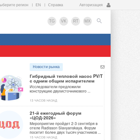
ыберите регион
EN
Справка
Авторизация
TG
VK
RT
MX
EN
Новости рынка
Гибридный тепловой насос PV/T
с одним общим испарителем
Исследователи предложили
конструкцию двухисточникового ...
13 ЧАСОВ НАЗАД
21-й ежегодный форум
«ЦОД-2026»
Мероприятие пройдет 2-3 сентября в
отеле Radisson Slavyanskaya. Форум
посетит более двух тысяч участников ...
15 ЧАСОВ НАЗАД