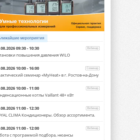
3 АВГУСТА 2026
Samsung выпускает VRF-
систему DVM на R32
Линейка включает семь типоразмеров
производительностью от 22,4 до 56 кВт.
Суммарная длина трубопроводов ...
Ближайшие мероприятия
3 АВГУСТА 2026
.08.2026 09:30 - 10:30
Вебинар
«СиСофт Девелопмент» подвел
тановки повышения давления WILO
итоги конкурса студенческих
проектов «ТИМ-лидеры 2026»
.08.2026 10:00 - 16:00
Семинар
Новый сезон конкурса «ТИМ-лидеры»
стартует уже в сентябре 2026 года ...
актический семинар «MyHeat» в г. Ростов-на-Дону
3 АВГУСТА 2026
.08.2026 10:00 - 11:00
Вебинар
«Русклимат» укрепляет
нденсационные котлы Vaillant 48+ кВт
партнёрство за Уралом
Президент Омского землячества в
Москве Михаил Тимошенко посетил
.08.2026 11:00 - 12:30
Вебинар
Омск с трёхдневным рабочим визитом ...
YAL CLIMA Кондиционеры. Обзор ассортимента.
31 ИЮЛЯ 2026
Carrier модернизирует
.08.2026 11:00 - 12:00
Вебинар
флагманский чиллер AquaEdge
бота с программой подбора, нюансы
19XR