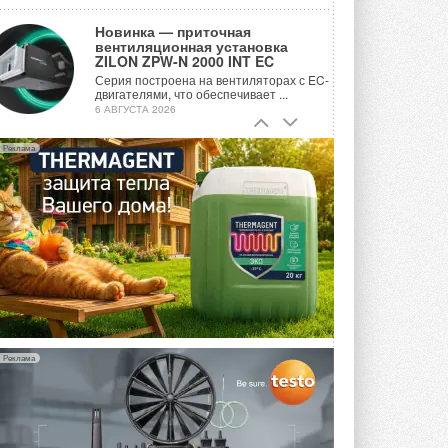
Новинка — приточная
вентиляционная установка
ZILON ZPW-N 2000 INT EC
Серия построена на вентиляторах с EC-
двигателями, что обеспечивает ...
6 АВГУСТА 2026
Учёные ЮУрГУ создали
Реклама
каскадную установку,
объединяющую солнечную и
геотермальную энергию
Природосберегающие технологии ...
6 АВГУСТА 2026
Для Арктики создали
технологию защиты
ветрогенераторов от аварий
Разработка учитывает влияние
мерзлоты, обледенения и снеговых ...
6 АВГУСТА 2026
Реклама
Гибридный тепловой насос PV/T
с одним общим испарителем
Исследователи предложили
конструкцию двухисточникового ...