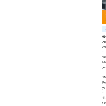
09
Ав
сэ
10
Мо
да
10
Ро
ус
11
Се