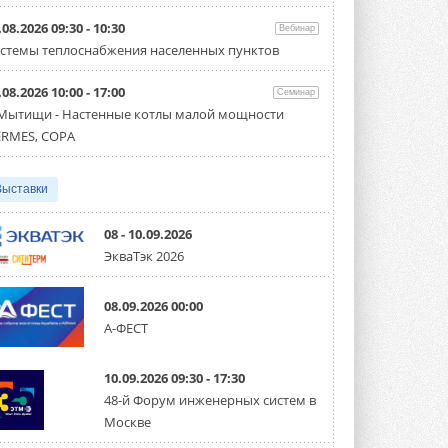
Организатором выступил торгово-
производственный холдинг ...
.08.2026 09:30 - 10:30
Вебинар
3 АВГУСТА 2026
стемы теплоснабжения населенных пунктов
«Датарк» испытал модульный
.08.2026 10:00 - 17:00
ЦОД с плотностью 54 кВт на
Семинар
стойку
 Мытищи - Настенные котлы малой мощности
Испытания прошли на собственной
RMES, COPA
производственной площадке и были ...
3 АВГУСТА 2026
Выставки
Samsung выпускает VRF-
систему DVM на R32
Линейка включает семь типоразмеров
08 - 10.09.2026
производительностью от 22,4 до 56 кВт.
ЭкваТэк 2026
Суммарная длина трубопроводов ...
3 АВГУСТА 2026
08.09.2026 00:00
«СиСофт Девелопмент» подвел
А-ФЕСТ
итоги конкурса студенческих
проектов «ТИМ-лидеры 2026»
Новый сезон конкурса «ТИМ-лидеры»
10.09.2026 09:30 - 17:30
стартует уже в сентябре 2026 года ...
3 АВГУСТА 2026
48-й Форум инженерных систем в
Москве
«Русклимат» укрепляет