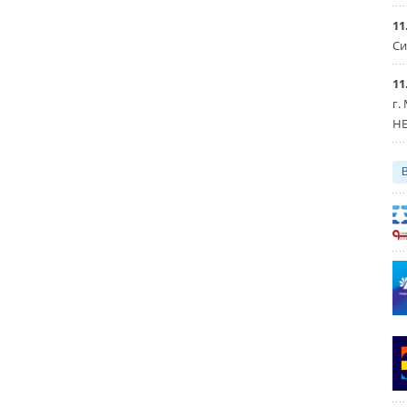
11
Си
11
г.
HE