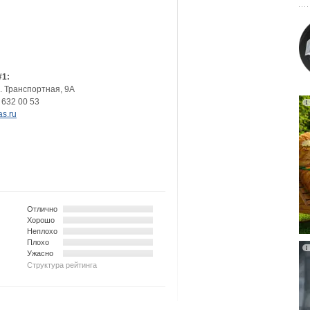
#1:
. Транспортная, 9А
 632 00 53
s.ru
Отлично
Хорошо
Неплохо
Плохо
Ужасно
Структура рейтинга