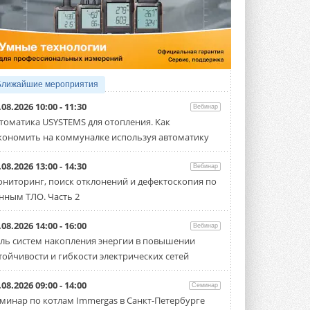
5 АВГУСТА 2026
21-й ежегодный форум
«ЦОД-2026»
Мероприятие пройдет 2-3 сентября в
отеле Radisson Slavyanskaya. Форум
посетит более двух тысяч участников ...
Ближайшие мероприятия
5 АВГУСТА 2026
.08.2026 10:00 - 11:30
Вебинар
Китайская Shenling представила
томатика USYSTEMS для отопления. Как
линейку тепловых насосов
кономить на коммуналке используя автоматику
«воздух-вода» на R290
Серия ThermaX R290 All-In-One
включает три модели ...
.08.2026 13:00 - 14:30
Вебинар
4 АВГУСТА 2026
ниторинг, поиск отклонений и дефектоскопия по
нным ТЛО. Часть 2
Тепловые насосы в связке с
солнечной генерацией и
накопителем снижают
.08.2026 14:00 - 16:00
Вебинар
потребление на 60%
ль систем накопления энергии в повышении
Исследователи из Италии установили ...
тойчивости и гибкости электрических сетей
4 АВГУСТА 2026
«РУСКЛИМАТ Fest 2026» в Уфе
.08.2026 09:00 - 14:00
Семинар
собрал свыше 700 профи
минар по котлам Immergas в Санкт-Петербурге
климатической отрасли