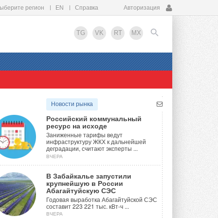
ыберите регион
EN
Справка
Авторизация
TG
VK
RT
MX
EN
Новости рынка
Российский коммунальный
ресурс на исходе
Заниженные тарифы ведут
инфраструктуру ЖКХ к дальнейшей
деградации, считают эксперты ...
ВЧЕРА
В Забайкалье запустили
крупнейшую в России
Абагайтуйскую СЭС
Годовая выработка Абагайтуйской СЭС
составит 223 221 тыс. кВт-ч ...
ВЧЕРА