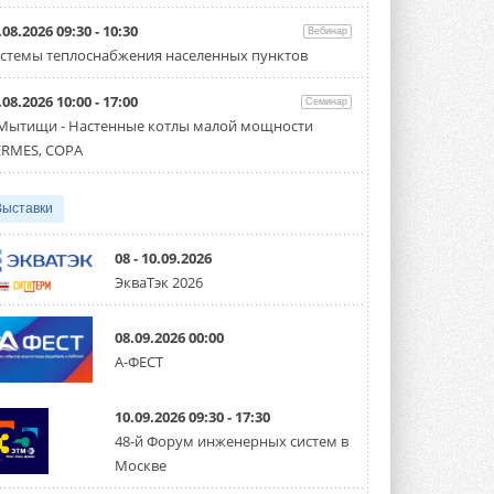
Организатором выступил торгово-
производственный холдинг ...
.08.2026 09:30 - 10:30
Вебинар
3 АВГУСТА 2026
стемы теплоснабжения населенных пунктов
«Датарк» испытал модульный
.08.2026 10:00 - 17:00
ЦОД с плотностью 54 кВт на
Семинар
стойку
 Мытищи - Настенные котлы малой мощности
Испытания прошли на собственной
RMES, COPA
производственной площадке и были ...
3 АВГУСТА 2026
Выставки
Samsung выпускает VRF-
систему DVM на R32
Линейка включает семь типоразмеров
08 - 10.09.2026
производительностью от 22,4 до 56 кВт.
ЭкваТэк 2026
Суммарная длина трубопроводов ...
3 АВГУСТА 2026
08.09.2026 00:00
«СиСофт Девелопмент» подвел
А-ФЕСТ
итоги конкурса студенческих
проектов «ТИМ-лидеры 2026»
Новый сезон конкурса «ТИМ-лидеры»
10.09.2026 09:30 - 17:30
стартует уже в сентябре 2026 года ...
3 АВГУСТА 2026
48-й Форум инженерных систем в
Москве
«Русклимат» укрепляет