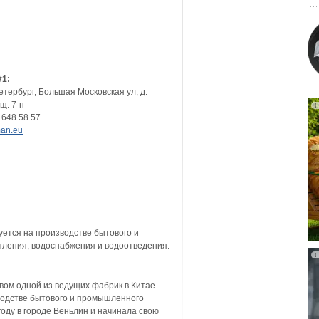
#1:
Петербург, Большая Московская ул, д.
щ. 7-н
 648 58 57
an.eu
ется на производстве бытового и
пления, водоснабжения и водоотведения.
м одной из ведущих фабрик в Китае -
зводстве бытового и промышленного
году в городе Веньлин и начинала свою