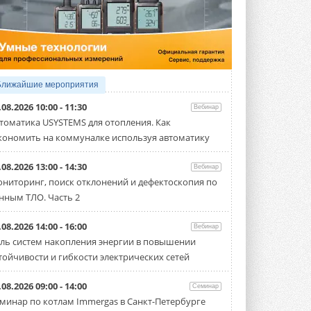
5 АВГУСТА 2026
21-й ежегодный форум
«ЦОД-2026»
Мероприятие пройдет 2-3 сентября в
отеле Radisson Slavyanskaya. Форум
посетит более двух тысяч участников ...
Ближайшие мероприятия
5 АВГУСТА 2026
.08.2026 10:00 - 11:30
Вебинар
Китайская Shenling представила
томатика USYSTEMS для отопления. Как
линейку тепловых насосов
кономить на коммуналке используя автоматику
«воздух-вода» на R290
Серия ThermaX R290 All-In-One
включает три модели ...
.08.2026 13:00 - 14:30
Вебинар
4 АВГУСТА 2026
ниторинг, поиск отклонений и дефектоскопия по
нным ТЛО. Часть 2
Тепловые насосы в связке с
солнечной генерацией и
накопителем снижают
.08.2026 14:00 - 16:00
Вебинар
потребление на 60%
ль систем накопления энергии в повышении
Исследователи из Италии установили ...
тойчивости и гибкости электрических сетей
4 АВГУСТА 2026
«РУСКЛИМАТ Fest 2026» в Уфе
.08.2026 09:00 - 14:00
Семинар
собрал свыше 700 профи
минар по котлам Immergas в Санкт-Петербурге
климатической отрасли