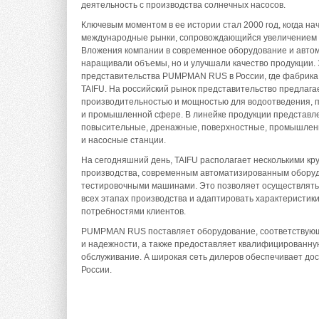
деятельность с производства солнечных насосов.
Ключевым моментом в ее истории стал 2000 год, когда на
международные рынки, сопровождающийся увеличением 
Вложения компании в современное оборудование и автом
наращивали объемы, но и улучшали качество продукции. 
представительства PUMPMAN RUS в России, где фабрика
TAIFU. На российский рынок представительство предлага
производительностью и мощностью для водоотведения, п
и промышленной сфере. В линейке продукции представл
повысительные, дренажные, поверхностные, промышлен
и насосные станции.
На сегодняшний день, TAIFU располагает несколькими к
производства, современным автоматизированным обору
тестировочными машинами. Это позволяет осуществлять 
всех этапах производства и адаптировать характеристики
потребностями клиентов.
PUMPMAN RUS поставляет оборудование, соответствующ
и надежности, а также предоставляет квалифицированну
обслуживание. А широкая сеть дилеров обеспечивает до
России.