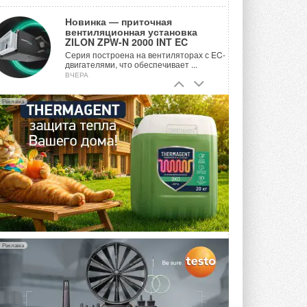
Новинка — приточная
вентиляционная установка
ZILON ZPW-N 2000 INT EC
Серия построена на вентиляторах с EC-
двигателями, что обеспечивает ...
ВЧЕРА
Учёные ЮУрГУ создали
Реклама
каскадную установку,
объединяющую солнечную и
геотермальную энергию
Природосберегающие технологии ...
ВЧЕРА
Для Арктики создали
технологию защиты
ветрогенераторов от аварий
Разработка учитывает влияние
мерзлоты, обледенения и снеговых ...
ВЧЕРА
Реклама
Гибридный тепловой насос PV/T
с одним общим испарителем
Исследователи предложили
конструкцию двухисточникового ...