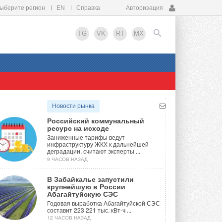
ыберите регион
EN
Справка
Авторизация
TG
VK
RT
MX
EN
Новости рынка
Российский коммунальный
ресурс на исходе
Заниженные тарифы ведут
инфраструктуру ЖКХ к дальнейшей
деградации, считают эксперты ...
9 ЧАСОВ НАЗАД
В Забайкалье запустили
крупнейшую в России
Абагайтуйскую СЭС
Годовая выработка Абагайтуйской СЭС
составит 223 221 тыс. кВт-ч ...
12 ЧАСОВ НАЗАД