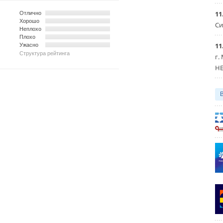
11
Отлично
Хорошо
Си
Неплохо
Плохо
11
Ужасно
Структура рейтинга
г.
HE