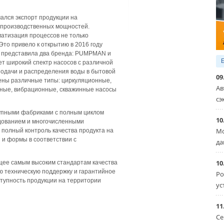
чался экспорт продукции на
производственных мощностей.
атизация процессов не только
Это привело к открытию в 2016 году
 представила два бренда: PUMPMAN и
ет широкий спектр насосов с различной
одачи и распределения воды в бытовой
09
ены различные типы: циркуляционные,
Ав
ные, вибрационные, скважинные насосы
сэ
рупными фабриками с полным циклом
10
дованием и многочисленными
Мо
полный контроль качества продукта на
 и формы в соответствии с
да
10
ее самым высоким стандартам качества
ю техническую поддержку и гарантийное
Ро
ступность продукции на территории
ус
11
Се