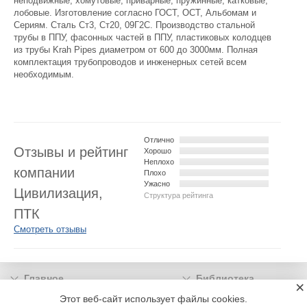
неподвижные, хомутовые, приварные, пружинные, катковые,
лобовые. Изготовление согласно ГОСТ, ОСТ, Альбомам и
Сериям. Сталь Ст3, Ст20, 09Г2С. Производство стальной
трубы в ППУ, фасонных частей в ППУ, пластиковых колодцев
из трубы Krah Pipes диаметром от 600 до 3000мм. Полная
комплектация трубопроводов и инженерных сетей всем
необходимым.
Отлично
Отзывы и рейтинг
Хорошо
Неплохо
компании
Плохо
Ужасно
Цивилизация,
Структура рейтинга
ПТК
Смотреть отзывы
Главное
Библиотека
×
Подписка
Реклама
Этот веб-сайт использует файлы cookies.