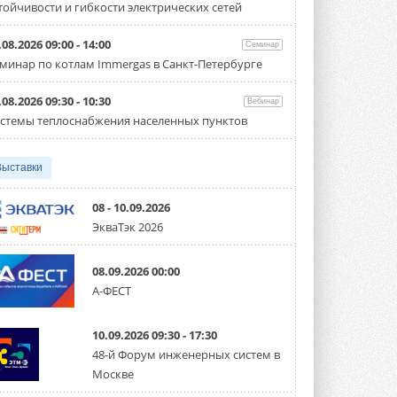
тойчивости и гибкости электрических сетей
производительностью от 22,4 до 56 кВт.
Суммарная длина трубопроводов ...
3 АВГУСТА 2026
.08.2026 09:00 - 14:00
Семинар
минар по котлам Immergas в Санкт-Петербурге
«СиСофт Девелопмент» подвел
итоги конкурса студенческих
проектов «ТИМ-лидеры 2026»
.08.2026 09:30 - 10:30
Вебинар
Новый сезон конкурса «ТИМ-лидеры»
стемы теплоснабжения населенных пунктов
стартует уже в сентябре 2026 года ...
3 АВГУСТА 2026
Выставки
«Русклимат» укрепляет
партнёрство за Уралом
Президент Омского землячества в
08 - 10.09.2026
Москве Михаил Тимошенко посетил
ЭкваТэк 2026
Омск с трёхдневным рабочим визитом ...
31 ИЮЛЯ 2026
08.09.2026 00:00
Carrier модернизирует
А-ФЕСТ
флагманский чиллер AquaEdge
19XR
Чиллер получил новую версию,
10.09.2026 09:30 - 17:30
работающую на хладагенте R1234ze ...
31 ИЮЛЯ 2026
48-й Форум инженерных систем в
Москве
Mitsubishi расширяет