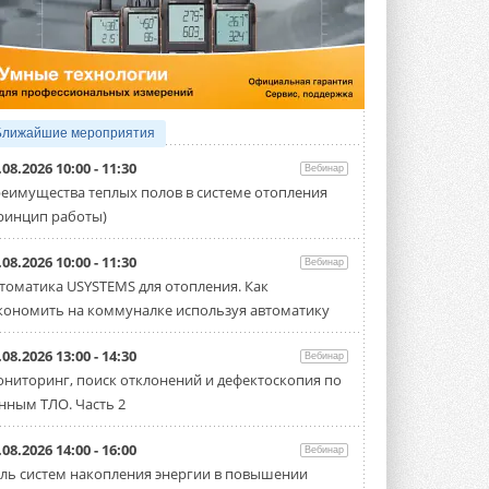
4 АВГУСТА 2026
Тепловые насосы в связке с
солнечной генерацией и
накопителем снижают
потребление на 60%
Исследователи из Италии установили ...
Ближайшие мероприятия
4 АВГУСТА 2026
.08.2026 10:00 - 11:30
Вебинар
«РУСКЛИМАТ Fest 2026» в Уфе
еимущества теплых полов в системе отопления
собрал свыше 700 профи
ринцип работы)
климатической отрасли
Организатором выступил торгово-
производственный холдинг ...
.08.2026 10:00 - 11:30
Вебинар
3 АВГУСТА 2026
томатика USYSTEMS для отопления. Как
кономить на коммуналке используя автоматику
«Датарк» испытал модульный
ЦОД с плотностью 54 кВт на
стойку
.08.2026 13:00 - 14:30
Вебинар
Испытания прошли на собственной
ниторинг, поиск отклонений и дефектоскопия по
производственной площадке и были ...
нным ТЛО. Часть 2
3 АВГУСТА 2026
Samsung выпускает VRF-
.08.2026 14:00 - 16:00
Вебинар
систему DVM на R32
ль систем накопления энергии в повышении
Линейка включает семь типоразмеров