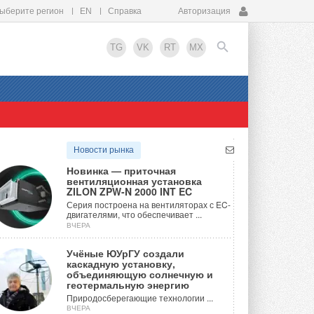
ыберите регион
EN
Справка
Авторизация
TG
VK
RT
MX
EN
Новости рынка
Новинка — приточная
вентиляционная установка
ZILON ZPW-N 2000 INT EC
Серия построена на вентиляторах с EC-
двигателями, что обеспечивает ...
ВЧЕРА
Учёные ЮУрГУ создали
каскадную установку,
объединяющую солнечную и
геотермальную энергию
Природосберегающие технологии ...
ВЧЕРА