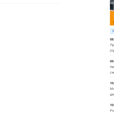
08
Пр
(п
09
Ав
сэ
10
Мо
да
10
Ро