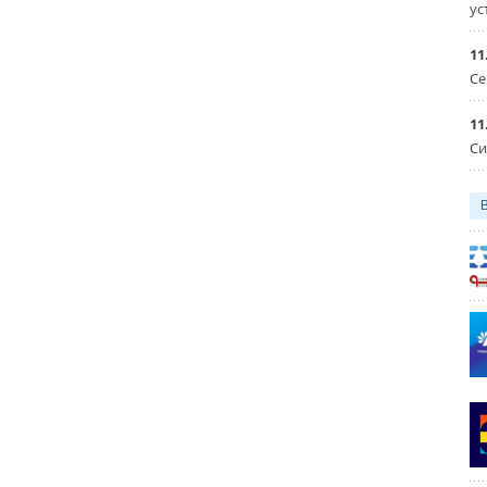
ус
11
Се
11
Си