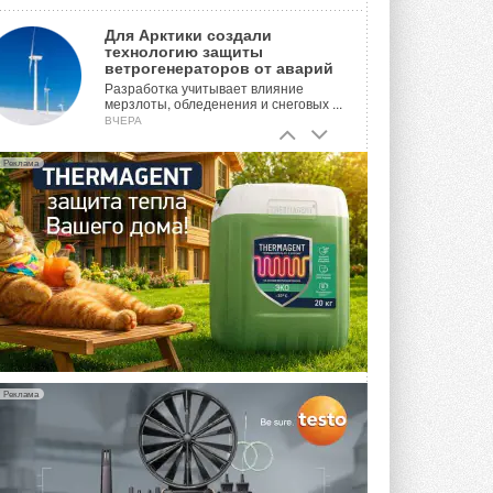
Для Арктики создали
технологию защиты
ветрогенераторов от аварий
Разработка учитывает влияние
мерзлоты, обледенения и снеговых ...
ВЧЕРА
Гибридный тепловой насос PV/T
Реклама
с одним общим испарителем
Исследователи предложили
конструкцию двухисточникового ...
ВЧЕРА
21-й ежегодный форум
«ЦОД-2026»
Мероприятие пройдет 2-3 сентября в
отеле Radisson Slavyanskaya. Форум
посетит более двух тысяч участников ...
5 АВГУСТА 2026
Реклама
Китайская Shenling представила
линейку тепловых насосов
«воздух-вода» на R290
Серия ThermaX R290 All-In-One
включает три модели ...