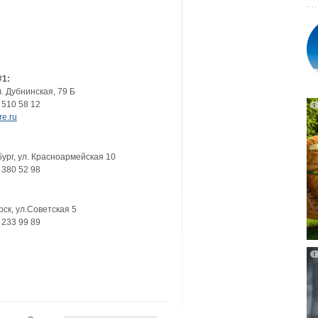
#1:
л. Дубнинская, 79 Б
 510 58 12
re.ru
ург
,
ул. Красноармейская 10
 380 52 98
рск
,
ул.Советская 5
 233 99 89