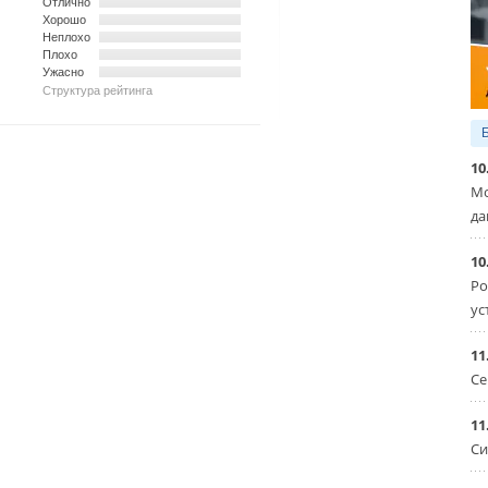
Отлично
Хорошо
Неплохо
Плохо
Ужасно
Структура рейтинга
10
Мо
да
10
Ро
ус
11
Се
11
Си