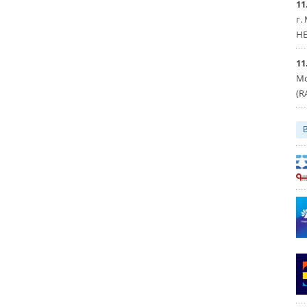
11
г.
HE
11
Мо
(R