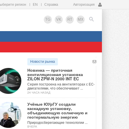
ыберите регион
EN
Справка
Авторизация
TG
VK
RT
MX
EN
Новости рынка
Новинка — приточная
вентиляционная установка
ZILON ZPW-N 2000 INT EC
Серия построена на вентиляторах с EC-
двигателями, что обеспечивает ...
24 ЧАСА НАЗАД
Учёные ЮУрГУ создали
каскадную установку,
объединяющую солнечную и
геотермальную энергию
Природосберегающие технологии ...
ВЧЕРА