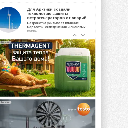
Для Арктики создали
технологию защиты
ветрогенераторов от аварий
Разработка учитывает влияние
мерзлоты, обледенения и снеговых ...
ВЧЕРА
Гибридный тепловой насос PV/T
Реклама
с одним общим испарителем
Исследователи предложили
конструкцию двухисточникового ...
ВЧЕРА
21-й ежегодный форум
«ЦОД-2026»
Мероприятие пройдет 2-3 сентября в
отеле Radisson Slavyanskaya. Форум
посетит более двух тысяч участников ...
ВЧЕРА
Реклама
Китайская Shenling представила
линейку тепловых насосов
«воздух-вода» на R290
Серия ThermaX R290 All-In-One
включает три модели ...