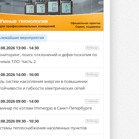
4 АВГУСТА 2026
Тепловые насосы в связке с
солнечной генерацией и
накопителем снижают
потребление на 60%
Исследователи из Италии установили ...
Ближайшие мероприятия
4 АВГУСТА 2026
.08.2026 13:00 - 14:30
Вебинар
«РУСКЛИМАТ Fest 2026» в Уфе
ниторинг, поиск отклонений и дефектоскопия по
собрал свыше 700 профи
нным ТЛО. Часть 2
климатической отрасли
Организатором выступил торгово-
производственный холдинг ...
.08.2026 14:00 - 16:00
Вебинар
3 АВГУСТА 2026
ль систем накопления энергии в повышении
тойчивости и гибкости электрических сетей
«Датарк» испытал модульный
ЦОД с плотностью 54 кВт на
стойку
.08.2026 09:00 - 14:00
Семинар
Испытания прошли на собственной
минар по котлам Immergas в Санкт-Петербурге
производственной площадке и были ...
3 АВГУСТА 2026
.08.2026 09:30 - 10:30
Вебинар
Samsung выпускает VRF-
стемы теплоснабжения населенных пунктов
систему DVM на R32
Линейка включает семь типоразмеров