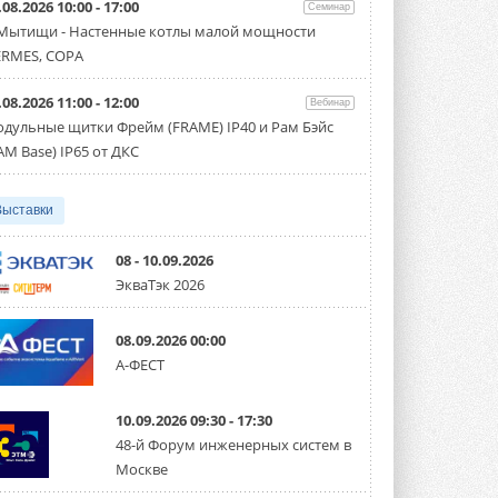
.08.2026 10:00 - 17:00
производительностью от 22,4 до 56 кВт.
Семинар
Суммарная длина трубопроводов ...
 Мытищи - Настенные котлы малой мощности
3 АВГУСТА 2026
RMES, COPA
«СиСофт Девелопмент» подвел
.08.2026 11:00 - 12:00
итоги конкурса студенческих
Вебинар
проектов «ТИМ-лидеры 2026»
дульные щитки Фрейм (FRAME) IP40 и Рам Бэйс
Новый сезон конкурса «ТИМ-лидеры»
AM Base) IP65 от ДКС
стартует уже в сентябре 2026 года ...
3 АВГУСТА 2026
Выставки
«Русклимат» укрепляет
партнёрство за Уралом
Президент Омского землячества в
08 - 10.09.2026
Москве Михаил Тимошенко посетил
ЭкваТэк 2026
Омск с трёхдневным рабочим визитом ...
31 ИЮЛЯ 2026
08.09.2026 00:00
Carrier модернизирует
А-ФЕСТ
флагманский чиллер AquaEdge
19XR
Чиллер получил новую версию,
10.09.2026 09:30 - 17:30
работающую на хладагенте R1234ze ...
31 ИЮЛЯ 2026
48-й Форум инженерных систем в
Москве
Mitsubishi расширяет