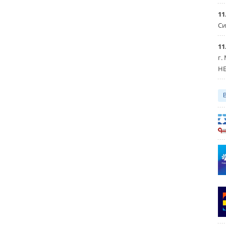
11
Си
11
г.
HE