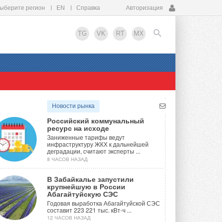
ыберите регион
EN
Справка
Авторизация
TG
VK
RT
MX
EN
Новости рынка
Российский коммунальный
ресурс на исходе
Заниженные тарифы ведут
инфраструктуру ЖКХ к дальнейшей
деградации, считают эксперты ...
8 ЧАСОВ НАЗАД
В Забайкалье запустили
крупнейшую в России
Абагайтуйскую СЭС
Годовая выработка Абагайтуйской СЭС
составит 223 221 тыс. кВт-ч ...
12 ЧАСОВ НАЗАД