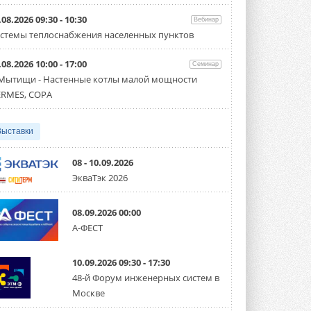
Организатором выступил торгово-
производственный холдинг ...
.08.2026 09:30 - 10:30
Вебинар
3 АВГУСТА 2026
стемы теплоснабжения населенных пунктов
«Датарк» испытал модульный
.08.2026 10:00 - 17:00
ЦОД с плотностью 54 кВт на
Семинар
стойку
 Мытищи - Настенные котлы малой мощности
Испытания прошли на собственной
RMES, COPA
производственной площадке и были ...
3 АВГУСТА 2026
Выставки
Samsung выпускает VRF-
систему DVM на R32
Линейка включает семь типоразмеров
08 - 10.09.2026
производительностью от 22,4 до 56 кВт.
ЭкваТэк 2026
Суммарная длина трубопроводов ...
3 АВГУСТА 2026
08.09.2026 00:00
«СиСофт Девелопмент» подвел
А-ФЕСТ
итоги конкурса студенческих
проектов «ТИМ-лидеры 2026»
Новый сезон конкурса «ТИМ-лидеры»
10.09.2026 09:30 - 17:30
стартует уже в сентябре 2026 года ...
3 АВГУСТА 2026
48-й Форум инженерных систем в
Москве
«Русклимат» укрепляет