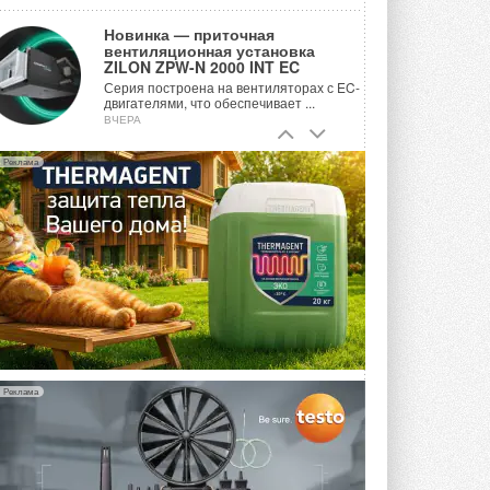
Новинка — приточная
вентиляционная установка
ZILON ZPW-N 2000 INT EC
Серия построена на вентиляторах с EC-
двигателями, что обеспечивает ...
ВЧЕРА
Учёные ЮУрГУ создали
Реклама
каскадную установку,
объединяющую солнечную и
геотермальную энергию
Природосберегающие технологии ...
ВЧЕРА
Для Арктики создали
технологию защиты
ветрогенераторов от аварий
Разработка учитывает влияние
мерзлоты, обледенения и снеговых ...
ВЧЕРА
Реклама
Гибридный тепловой насос PV/T
с одним общим испарителем
Исследователи предложили
конструкцию двухисточникового ...