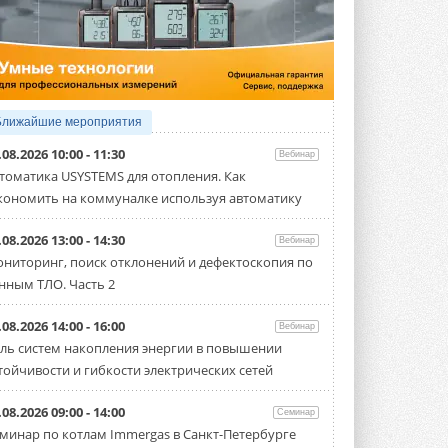
5 АВГУСТА 2026
21-й ежегодный форум
«ЦОД-2026»
Мероприятие пройдет 2-3 сентября в
отеле Radisson Slavyanskaya. Форум
посетит более двух тысяч участников ...
Ближайшие мероприятия
5 АВГУСТА 2026
.08.2026 10:00 - 11:30
Вебинар
Китайская Shenling представила
томатика USYSTEMS для отопления. Как
линейку тепловых насосов
кономить на коммуналке используя автоматику
«воздух-вода» на R290
Серия ThermaX R290 All-In-One
включает три модели ...
.08.2026 13:00 - 14:30
Вебинар
4 АВГУСТА 2026
ниторинг, поиск отклонений и дефектоскопия по
нным ТЛО. Часть 2
Тепловые насосы в связке с
солнечной генерацией и
накопителем снижают
.08.2026 14:00 - 16:00
Вебинар
потребление на 60%
ль систем накопления энергии в повышении
Исследователи из Италии установили ...
тойчивости и гибкости электрических сетей
4 АВГУСТА 2026
«РУСКЛИМАТ Fest 2026» в Уфе
.08.2026 09:00 - 14:00
Семинар
собрал свыше 700 профи
минар по котлам Immergas в Санкт-Петербурге
климатической отрасли