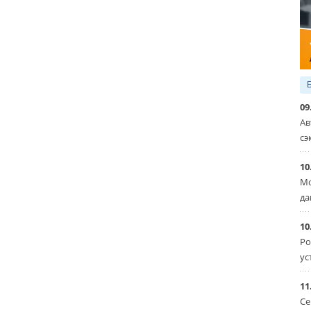
09
Ав
сэ
10
Мо
да
10
Ро
ус
11
Се