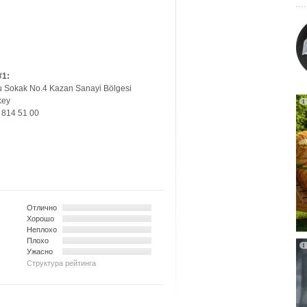
#1:
u Sokak No.4 Kazan Sanayi Bölgesi
key
 814 51 00
Отлично
Хорошо
Неплохо
Плохо
Ужасно
Структура рейтинга