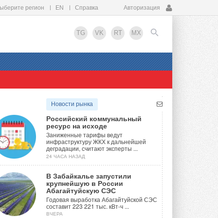
ыберите регион
EN
Справка
Авторизация
TG
VK
RT
MX
EN
Новости рынка
Российский коммунальный
ресурс на исходе
Заниженные тарифы ведут
инфраструктуру ЖКХ к дальнейшей
деградации, считают эксперты ...
24 ЧАСА НАЗАД
В Забайкалье запустили
крупнейшую в России
Абагайтуйскую СЭС
Годовая выработка Абагайтуйской СЭС
составит 223 221 тыс. кВт-ч ...
ВЧЕРА