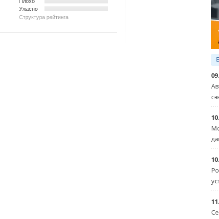
Плохо
Ужасно
Структура рейтинга
09
Ав
сэ
10
Мо
да
10
Ро
ус
11
Се