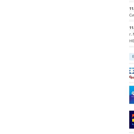
11
Си
11
г.
HE