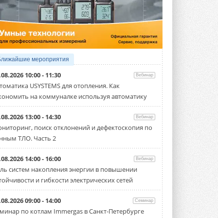
5 АВГУСТА 2026
21-й ежегодный форум
«ЦОД-2026»
Мероприятие пройдет 2-3 сентября в
отеле Radisson Slavyanskaya. Форум
посетит более двух тысяч участников ...
Ближайшие мероприятия
5 АВГУСТА 2026
.08.2026 10:00 - 11:30
Вебинар
Китайская Shenling представила
томатика USYSTEMS для отопления. Как
линейку тепловых насосов
кономить на коммуналке используя автоматику
«воздух-вода» на R290
Серия ThermaX R290 All-In-One
включает три модели ...
.08.2026 13:00 - 14:30
Вебинар
4 АВГУСТА 2026
ниторинг, поиск отклонений и дефектоскопия по
нным ТЛО. Часть 2
Тепловые насосы в связке с
солнечной генерацией и
накопителем снижают
.08.2026 14:00 - 16:00
Вебинар
потребление на 60%
ль систем накопления энергии в повышении
Исследователи из Италии установили ...
тойчивости и гибкости электрических сетей
4 АВГУСТА 2026
«РУСКЛИМАТ Fest 2026» в Уфе
.08.2026 09:00 - 14:00
Семинар
собрал свыше 700 профи
минар по котлам Immergas в Санкт-Петербурге
климатической отрасли