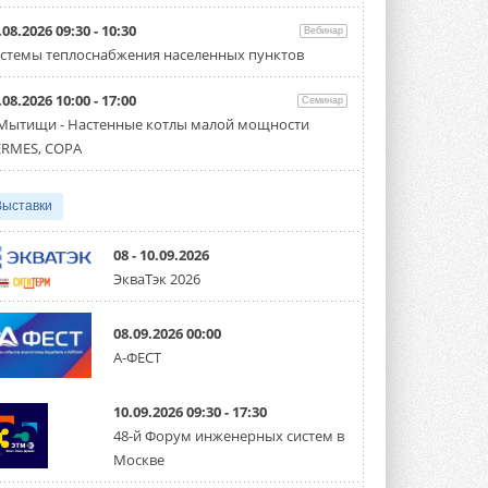
Организатором выступил торгово-
производственный холдинг ...
.08.2026 09:30 - 10:30
Вебинар
3 АВГУСТА 2026
стемы теплоснабжения населенных пунктов
«Датарк» испытал модульный
.08.2026 10:00 - 17:00
ЦОД с плотностью 54 кВт на
Семинар
стойку
 Мытищи - Настенные котлы малой мощности
Испытания прошли на собственной
RMES, COPA
производственной площадке и были ...
3 АВГУСТА 2026
Выставки
Samsung выпускает VRF-
систему DVM на R32
Линейка включает семь типоразмеров
08 - 10.09.2026
производительностью от 22,4 до 56 кВт.
ЭкваТэк 2026
Суммарная длина трубопроводов ...
3 АВГУСТА 2026
08.09.2026 00:00
«СиСофт Девелопмент» подвел
А-ФЕСТ
итоги конкурса студенческих
проектов «ТИМ-лидеры 2026»
Новый сезон конкурса «ТИМ-лидеры»
10.09.2026 09:30 - 17:30
стартует уже в сентябре 2026 года ...
3 АВГУСТА 2026
48-й Форум инженерных систем в
Москве
«Русклимат» укрепляет