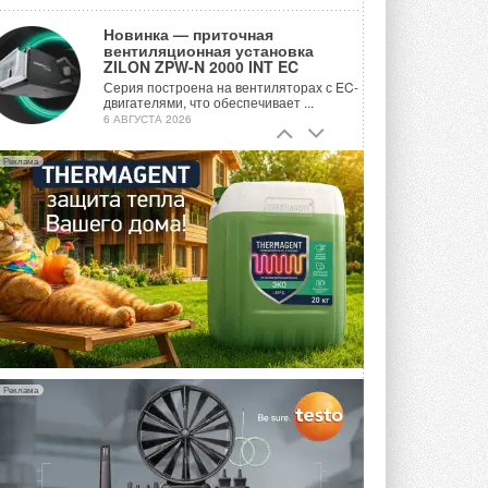
Новинка — приточная
вентиляционная установка
ZILON ZPW-N 2000 INT EC
Серия построена на вентиляторах с EC-
двигателями, что обеспечивает ...
6 АВГУСТА 2026
Учёные ЮУрГУ создали
Реклама
каскадную установку,
объединяющую солнечную и
геотермальную энергию
Природосберегающие технологии ...
6 АВГУСТА 2026
Для Арктики создали
технологию защиты
ветрогенераторов от аварий
Разработка учитывает влияние
мерзлоты, обледенения и снеговых ...
6 АВГУСТА 2026
Реклама
Гибридный тепловой насос PV/T
с одним общим испарителем
Исследователи предложили
конструкцию двухисточникового ...