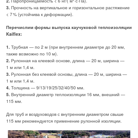
2.
Паропроницаемость < 6 нг/( м²·с·Па).
работающего на хладагенте CO
, были в 1,9 раза ниже
3.
Прочность на вертикальное и горизонтальное растяжение
2
аналогичных показателей угольного и газового котлов.
<
7
% (устойчива к деформации).
Текст комментария
Преимущество выпускаемого компанией TICA устройства
над мазутным и электрическим котлами оказалось ещё
Перечислим формы выпуска каучуковой теплоизоляции
более ощутимым — в 4,15 и 3,15 раза соответственно (см.
Kaiflex:
табл.).
1.
Трубная — по 2 м (при внутреннем диаметре до 20 мм,
также возможно по 10 м).
2.
Рулонная на клеевой основе, длина — 20 м, ширина —
1 м или 1,4 м.
3.
Рулонная без клеевой основы, длина — 20 м, ширина —
1 м или 1,4 м.
4.
Толщина — 9/13/19/25/32/40/50 мм.
5.
Внутренний диаметр теплоизоляции 16 мм, внешний —
115 мм.
В 1884 году создаётся семейное предприятие
Для труб и воздуховодов с внутренним диаметром свыше
«Металлургические заводы Будеруса» по производству
115 мм рекомендуется применение рулонной изоляции.
отопительных и кухонных печей.
Йозеф Штребель (Joseph Strebel) получил патент