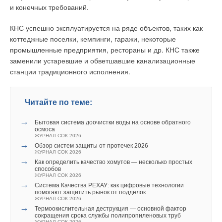
численностью 265 тыс. человек). Проектом
и конечных требований.
предусматривается строительство тепловой подстанции для
нагрева сетевой воды паром из нерегулируемых отборов
КНС успешно эксплуатируется на ряде объектов, таких как
турбин, основного магистрального теплопровода
коттеджные поселки, кемпинги, гаражи, некоторые
протяженностью около 55 км диаметром 2Ду 900 мм в ППУ-
промышленные предприятия, рестораны и др. КНС также
изоляции и двух насосных подстанций, а также создание
заменили устаревшие и обветшавшие канализационные
всей необходимой основной и вспомогательной
станции традиционного исполнения.
технологической инфраструктуры.
По пути транспорта тепловой энергии от ЗАЭС до города по
Читайте по теме:
планируемому маршруту имеется один проблемный участок
→
протяженностью 4,5 км, идущий через Каховское
Бытовая система доочистки воды на основе обратного
осмоса
водохранилище, где тепловые сети необходимо
ЖУРНАЛ СОК 2026
→
прокладывать в дюкере с их количественным
Обзор систем защиты от протечек 2026
ЖУРНАЛ СОК 2026
резервированием (то есть не 2 Ду 900, а 4Ду 900 мм). В
→
Как определить качество хомутов — несколько простых
транзитном контуре тепловых сетей температура в
способов
ЖУРНАЛ СОК 2026
подающем трубопроводе — 140 °С, в обратном
→
Система Качества РЕХАУ: как цифровые технологии
трубопроводе — 60 °С.
помогают защитить рынок от подделок
ЖУРНАЛ СОК 2026
→
Общая тепловая нагрузка от ЗАЭС может составить около
Термоокислительная деструкция — основной фактор
сокращения срока службы полипропиленовых труб
430 МВт. Подключение потребителей планируется
ЖУРНАЛ СОК 2026