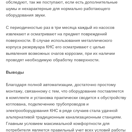
теплоснабжения города Трнава доля тепловой энергии от
обследуют, так же поступают, если есть дополнительные
АЭС «Богунице» составляет 60 %. Для потребителей
шумы и нехарактерные для нормально работающего
стоимость тепловой энергии от АЭС «Богунице» ниже
оборудования звуки.
стоимости теплоэнергии от традиционных источников
энергии (на органических видах топлива).
С периодичностью раз в три месяца каждый из насосов
извлекают и осматривают на предмет повреждений
Украина
поверхности. В случае использования металлического
корпуса резервуара КНС его осматривают с целью
Атомная энергетика.
На Украине действуют четыре АЭС с
выявления возможных очагов коррозии, при их наличии
15 энергоблоками (все типа ВВЭР). Запорожская АЭС с
проводят необходимую обработку поверхности.
шестью энергоблоками ВВЭР-1000 является крупнейшей в
Европе. По состоянию на 2009 год, вклад атомной
Выводы
энергетики составлял 48 % общего производства
электроэнергии в стране. Проект «Теплоснабжение города
Благодаря полной автоматизации, достаточно простому
Запорожье от ЗАЭС».
монтажу, связанному с тем, что оборудование поставляется
в комплекте и установка практически сводится к обустройству
В 2006 году специалистами ОАО «ДнепрВНИПИэнергопром»
котлована, подключению трубопроводов и
(город Днепропетровск, Украина) была выполнена
электрооборудования КНС в ряде случаев стала удачной
предпроектная проработка обеспечения теплоснабжения от
альтернативой традиционным канализационным станциям.
ЗАЭС правобережной части города Запорожье (а именно
Главным условием максимальной комфортности для
Хортицкого и Ленинского районов Запорожья, общей
потребителя является правильный учет всех условий работы