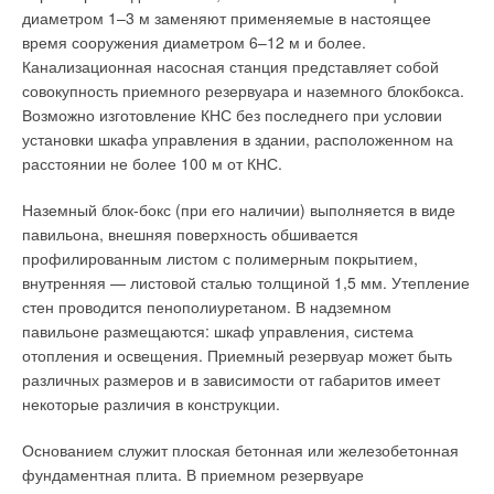
строительство магистральных теплосетей и 60 млн франков
диаметром 1–3 м заменяют применяемые в настоящее
сетей.
— на строительство распределительных сетей (включая
время сооружения диаметром 6–12 м и более.
затраты на подключение домов и монтаж узлов учета
Канализационная насосная станция представляет собой
Советские ученые полагали, что целесообразно повышать
тепловой энергии).
совокупность приемного резервуара и наземного блокбокса.
температуру теплоносителя в подающей магистрали до
Возможно изготовление КНС без последнего при условии
200–225 °C. Это позволило бы снизить количество
Каждая из восьми коммун в границах своей территории вела
установки шкафа управления в здании, расположенном на
теплоносителя и, как следствие, уменьшить диаметры
строительство распределительных тепловых сетей (от
расстоянии не более 100 м от КНС.
теплопроводов, облегчить их монтаж, сократить затраты на
магистральных теплопроводов до потребителей) и в
обслуживание тепловых сетей и на перекачку
дальнейшем начала их эксплуатацию. В 1985 году было
Наземный блок-бокс (при его наличии) выполняется в виде
теплоносителя. В то же время в странах Европы уже
принято решение о расширении зоны действия системы ЦТ
павильона, внешняя поверхность обшивается
применялись теплоносители с повышенными
за счет строительства распределительных тепловых сетей в
профилированным листом с полимерным покрытием,
температурными параметрами [1]. На сегодняшний день все
трех новых муниципалитетах. Таким образом, с 1985 года
внутренняя — листовой сталью толщиной 1,5 мм. Утепление
больше исследователей сходится во мнении, что
теплоснабжающая компания Refuna стала осуществлять
стен проводится пенополиуретаном. В надземном
температуру теплоносителя следует понижать [2, 3].
теплоснабжение 11 населенных пунктов.
павильоне размещаются: шкаф управления, система
отопления и освещения. Приемный резервуар может быть
Такая тенденция объясняется сложностью поддержания
В ходе планово-предупредительного ремонта (ППР) на АЭС
различных размеров и в зависимости от габаритов имеет
температуры подаваемой воды на заданном уровне, а
«Безнау» летом 1983 года на одной из двух
некоторые различия в конструкции.
температурный график в 150/70 °C на сегодняшний день
конденсационных турбин (2 × 190 МВт) второго блока были
считается не эффективным. Высокая температура в
проведены соответствующие работы по обеспечению
Основанием служит плоская бетонная или железобетонная
подающем трубопроводе труднодостижима. Для этого
возможности нерегулируемого отбора пара из нее (между
фундаментная плита. В приемном резервуаре
требуется большое количество топлива (что в современных