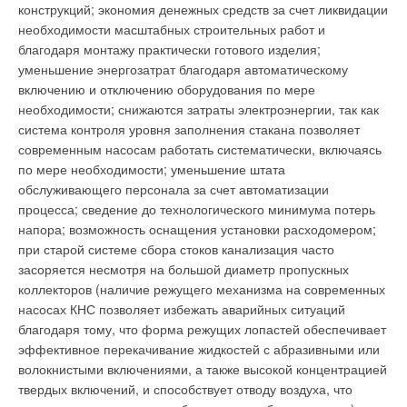
формируемый из переменной (за количество потребленной
конструкций; экономия денежных средств за счет ликвидации
можно сделать вывод о том, что на сегодняшний день
тепловой энергии) и постоянной (за подключенную нагрузку)
необходимости масштабных строительных работ и
существует необходимость детального исследования
ставок. Другие жители коммун, не подключенные к системе
благодаря монтажу практически готового изделия;
низкотемпературных систем теплоснабжения.
ЦТ от АЭС «Безнау», получают тепловую энергию, как
уменьшение энергозатрат благодаря автоматическому
правило, от котельных на органическом виде топлива или за
включению и отключению оборудования по мере
Необходимо провести точные расчеты, подтвердив их
счет установленных тепловых насосов. Стоит отметить, что в
необходимости; снижаются затраты электроэнергии, так как
натурными экспериментами, для оценки изменения всех
Швейцарии малые и средние ГЭС в количестве 1300 шт.
система контроля уровня заполнения стакана позволяет
параметров сетей теплоснабжения и экономической
ежегодно вырабатывают около 56 % всей электроэнергии,
современным насосам работать систематически, включаясь
целесообразности перевода систем на низкотемпературные
что способствует широкому использованию тепловых
по мере необходимости; уменьшение штата
режимы. Также в результате этих расчетов и экспериментов
насосов.
обслуживающего персонала за счет автоматизации
необходимо определить, какой именно низкотемпературный
процесса; сведение до технологического минимума потерь
график теплоснабжения является наиболее подходящим с
Теперь несколько слов о тарифах на тепловую энергию от
напора; возможность оснащения установки расходомером;
точки зрения улучшения состояния тепловых сетей и
различных источников энергии. Для потребителей,
при старой системе сбора стоков канализация часто
энергетической эффективности теплоснабжения в целом,
«запитанных» от системы ЦТ, он не менялся уже долгие
засоряется несмотря на большой диаметр пропускных
повышения комфорта в зданиях и уменьшения капитальных
годы и сегодня составляет в среднем 0,08 франков за 1
коллекторов (наличие режущего механизма на современных
затрат.
кВт⋅ч. Стоимость же тепловой энергии, получаемой
насосах КНС позволяет избежать аварийных ситуаций
потребителями от котельных на органическом виде топлива,
благодаря тому, что форма режущих лопастей обеспечивает
в период с 1997 по 2011 годы возросла в среднем с 0,05 до
Авдолимов Е.М. Реконструкция водяных тепловых сетей. — М:
эффективное перекачивание жидкостей с абразивными или
Стройиздат, 1990.
0,09 франков за 1 кВт⋅ч. Стоимость тепловой энергии,
волокнистыми включениями, а также высокой концентрацией
Гершкович В.Ф. Сто пятьдесят… Норма или перебор? //
полученной в тепловом насосе, в среднем сегодня
Энергосбережение, №5/2004.
твердых включений, и способствует отводу воздуха, что
составляет 0,05 франков за 1 кВт⋅ч. Все тарифы указаны без
Махов Л.М. О выборе отопительных приборов и параметров