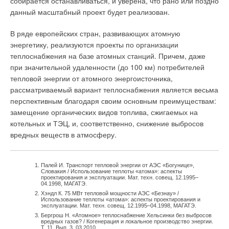
собирается останавливаться, и уверена, что рано или поздно
данный масштабный проект будет реализован.
В ряде европейских стран, развивающих атомную
энергетику, реализуются проекты по организации
теплоснабжения на базе атомных станций. Причем, даже
при значительной удаленности (до 100 км) потребителей
тепловой энергии от атомного энергоисточника,
рассматриваемый вариант теплоснабжения является весьма
перспективным благодаря своим основным преимуществам:
замещение органических видов топлива, сжигаемых на
котельных и ТЭЦ, и, соответственно, снижение выбросов
вредных веществ в атмосферу.
Палей И. Транспорт тепловой энергии от АЭС «Богунице»,
Словакия / Использование теплоты «атома»: аспекты
проектирования и эксплуатации. Мат. техн. совещ. 12.1995–
04.1998, МАГАТЭ.
Хэндл К. 75 МВт тепловой мощности АЭС «Безнау» /
Использование теплоты «атома»: аспекты проектирования и
эксплуатации. Мат. техн. совещ. 12.1995–04.1998, МАГАТЭ.
Бергрош Н. «Атомное» теплоснабжение Хельсинки без выбросов
вредных газов? / Когенерация и локальное производство энергии.
Т. 11. Вып. 3. 03.2010.