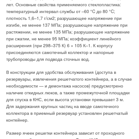
режиме (по состоянию на 1998 год, такая ситуация
лет. Основные свойства применяемого стеклопластика:
распределяется не равномерно в объеме помещения и не
случалась лишь однажды и длилась всего несколько часов).
температурный интервал службы от –60 °C до 80 °C;
может перекрыть холодные потоки воздуха, поступающие
плотность 1,6–1,7 г/см2; разрушающее напряжение при
извне через оконные рамы и при проветривании [3].
В ноябре 1990 года на блоке «Безнау-1» был смонтирован
изгибе, не менее 137 МПа; разрушающее напряжение при
еще один теплообменник, более эффективный, в котором
растяжении, не менее 135 МПа; разрушающее напряжение
Переход на пониженный график теплоснабжения позволяет
нагрев паром сетевой воды производился по
при сжатии, не менее 95 МПа; коэффициент линейного
устранить большую часть из вышеуказанных проблем.
двухступенчатой схеме, что позволяет снижать
расширения (при 298–375 К) 6 × 105 К–1. К корпусу
Основное преимущество низкотемпературных систем —
недовыработку электроэнергии на тепловом потреблении: на
присоединяются самотечный коллектор и напорные
низкие тепловые потери через изоляцию благодаря
первой ступени идет нагрев сетевой воды паром из турбины
трубопроводы для подвода сточных вод.
уменьшению разности температур наружного воздуха и
низкого давления до температуры 85 °C, а во второй ступени
теплоносителя. По предварительным подсчетам с
она подогревается до температуры 125 °C паром из турбины
В конструкции для удобства обслуживания (доступа в
использованием общепринятых методик [1, 4], потери
высокого давления.
резервуары, извлечения решетчатого контейнера, а в случае
теплоносителя с температурой 70 °C через
необходимости — и демонтажа насосов) предусмотрено
неизолированный теплопровод на 44– 52 % ниже, чем
Кроме этого, ввод теплообменника обеспечил возможность
наличие откидных люков, а также промежуточной площадки
потери того же количества теплоносителя с температурой
покрытия возрастающей общей тепловой нагрузки. Нагретая
для спуска в КНС, если высота установки превышает 3 м.
150 °C через теплопровод с соответствующим диаметром.
в теплообменнике сетевая вода поступает в центральную
Для задержания крупных частиц на вводе самотечного
насосную станцию (ЦНС). Отпуск тепловой энергии от
коллектора в приемный резервуар установлен решетчатый
Такое снижение теплопотерь позволяет существенно
атомной станции осуществляется по методу
контейнер.
сэкономить капиталовложения. При использовании
количественного регулирования. Температура в подающем
теплоносителя с пониженной температурой, уменьшается
трубопроводе зимой составляет около 125 °С, а летом — 80
Размер ячеек решетки контейнера зависит от проходного
износ тепловых сетей и оборудования из-за сокращения
°С. Температура в обратном трубопроводе — около 50 °С.