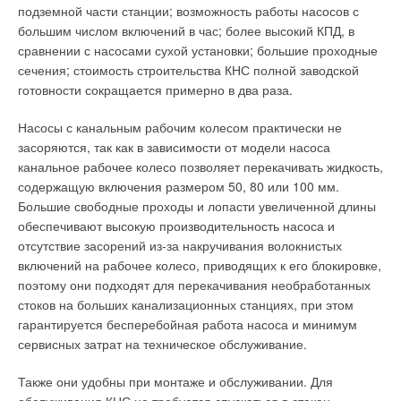
(ППУ) с системой оперативного дистанционного контроля
подземной части станции; возможность работы насосов с
тем больше становится площадь прибора.
проложены бесканально (подземная прокладка), кроме
большим числом включений в час; более высокий КПД, в
участков тепловых сетей, которые имеют воздушную
сравнении с насосами сухой установки; большие проходные
По предварительным подсчетам, при понижении
прокладку вдоль мостов при пересечении рек.
сечения; стоимость строительства КНС полной заводской
температуры теплоносителя до 70 °C, площадь
готовности сокращается примерно в два раза.
отопительного прибора может увеличиться до двух раз [3],
Применяется два вида труб: стальные трубы в ППУ-изоляции
что положительно повлияет на равномерное распределение
и гибкие трубы из нержавеющей стали в ППУ-изоляции (типа
Насосы с канальным рабочим колесом практически не
теплоты внутри помещения и воспрепятствует
«Касафлекс») одной из швейцарско-немецких фирм. Потери
засоряются, так как в зависимости от модели насоса
проникновению холодных потоков наружного воздуха за счет
тепловой энергии в магистральных тепловых сетях
канальное рабочее колесо позволяет перекачивать жидкость,
инфильтрации. Также радиатор с пониженной температурой
составляют около 6 %, в распределительных сетях — от 6 до
содержащую включения размером 50, 80 или 100 мм.
теплоносителя, а значит и с более низкой температурой
12 %. Общие потери тепловой энергии при транспорте
Большие свободные проходы и лопасти увеличенной длины
поверхности, более удобен при эксплуатации.
теплоносителя составляют около 15 %.
обеспечивают высокую производительность насоса и
отсутствие засорений из-за накручивания волокнистых
Помимо вышеперечисленных достоинств данного
Стоит отметить, что частные дома, в которых проживает одна
включений на рабочее колесо, приводящих к его блокировке,
низкотемпературного теплоснабжения, необходимо указать
или две семьи, составляют основную часть всех
поэтому они подходят для перекачивания необработанных
и их недостатки. Так, с уменьшением температуры
потребителей — около 75 %, что обуславливает такую
стоков на больших канализационных станциях, при этом
теплоносителя увеличивается его расход. Горячей воды для
величину потерь тепловой энергии вследствие низкой
гарантируется бесперебойная работа насоса и минимум
теплоснабжения с температурой 70 °C потребуется
плотности тепловой нагрузки по отдельным территориям.
сервисных затрат на техническое обслуживание.
приблизительно в четыре раза больше, чем горячей воды с
Водяной объем всех тепловых сетей составляет порядка
температурой 150 °C. Это повлечет за собой увеличение
2500 м3. Нормативные утечки теплоносителя составляют от
Также они удобны при монтаже и обслуживании. Для
диаметров труб системы теплоснабжения, затруднив их
1 до 1,5 м3 в день (то есть от 0,04 до 0,06 %).