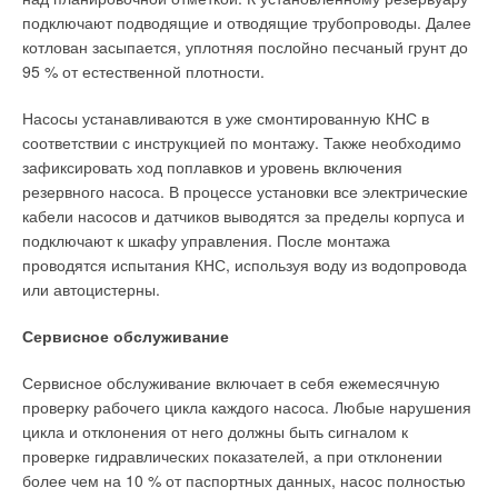
км. Нагрев сетевой воды осуществляется на теплообменной
подключают подводящие и отводящие трубопроводы. Далее
подстанции мощностью 240 МВт паром из нерегулируемых
котлован засыпается, уплотняя послойно песчаный грунт до
отборов турбин.
95 % от естественной плотности.
В отопительный сезон нагрев сетевой воды производится от
Насосы устанавливаются в уже смонтированную КНС в
70 до 130 °C. Подключение потребителей к системе ЦТ
соответствии с инструкцией по монтажу. Также необходимо
осуществляется по независимой схеме. Циркуляция
зафиксировать ход поплавков и уровень включения
теплоносителя в транзитных магистральных тепловых сетях
резервного насоса. В процессе установки все электрические
(2Ду 700 мм) обеспечивается тремя насосами номинальной
кабели насосов и датчиков выводятся за пределы корпуса и
производительностью 1200 т/ч каждый, изменение величины
подключают к шкафу управления. После монтажа
расхода в диапазоне 600–1200 т/ч производится за счет
проводятся испытания КНС, используя воду из водопровода
регулирования числа оборотов двигателей насосов от 600 до
или автоцистерны.
1450 мин–1. В 1997 году от действующей системы ЦТ на
базе АЭС «Богунице» были «запитаны» еще два города:
Сервисное обслуживание
Леополдов (Leopoldov) и Глоговец (Hlohovec) за счет
строительства новых ответвлений тепловых сетей
Сервисное обслуживание включает в себя ежемесячную
(протяженностью около 10–15 км).
проверку рабочего цикла каждого насоса. Любые нарушения
цикла и отклонения от него должны быть сигналом к
В период с 1987 по 2004 годы полезный отпуск тепловой
проверке гидравлических показателей, а при отклонении
энергии со станции вырос более чем в 30 раз. На рынке
более чем на 10 % от паспортных данных, насос полностью