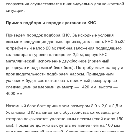
энергоблок №2 первой очереди АЭС, которые в общей
сооружения осуществляется индивидуально для конкретной
сложности вырабатывали около 20 % всей электроэнергии в
ситуации.
стране.
Пример подбора и порядок установки КНС
В результате вывода из эксплуатации двух блоков ВВЭР-440
Уведомления отключены
Словакия превратилась из экспортера электроэнергии в
Приведем порядок подбора КНС. За исходные условия
Комментарии
импортера. Из двух атомных станций только с энергоблоков
возьмем следующие данные: производительность КНС 5 м3/
второй очереди АЭС «Богунице» утилизируется тепловая
ч; требуемый напор 20 м; глубина заложения подводящего
энергия, идущая на нужды теплоснабжения нескольких
В этой теме еще нет комментариев
коллектора от уровня планировки 2,5 м; корпус КНС
городов. Система ЦТ на базе АЭС «Богунице». Атомная
металлический; исполнение двухблочное (приемный
станция «Богунице» расположена на расстоянии 2,5 км от
резервуар и надземный блок-бокс). По требуемым напору и
Добавить комментарий
населенного пункта Ясловске-Богунице (находящийся в
производительности подбираем насосы. Приведенным
регионе Трнава — Западная Словакия).
условиям будет соответствовать приемный резервуар со
Ваше имя *
следующими размерами: диаметр — 1420 мм, высота —
В 1983 году началось строительство системы ЦТ от второй
4000 мм.
очереди АЭС «Богунице» (ввод блоков №№ 3 и 4 второй
Ваш E-mail *
очереди состоялся в 1984 и 1985 годах) для обеспечения
Наземный блок-бокс принимаем размером 2,0 × 2,0 × 2,5 м.
теплоснабжения потребителей города Трнава (Trnava),
Установка КНС начинается с обустройства котлована, дно
численностью около 68,6 тыс. человек, которая была
которого покрывается уплотненным песком (слой около 150
запущена в эксплуатацию в декабре 1987 года. Расстояние
Текст комментария
мм). Покрытие должно выступать не менее чем на 100 мм
от АЭС «Богунице» до города Трнава составляет около 16
над планировочной отметкой. К установленному резервуару