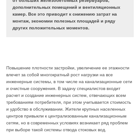
теплоснабжения. Теплоснабжение в России в
от больших железобетонных резервуаров,
настоящий момент обеспечивают около 485 ТЭЦ,
дополнительных помещений и вентиляционных
более 190 тыс. котельных и 600 тыс. автономных
камер. Все это приводит к снижению затрат на
индивидуальных теплогенераторов [1–5].
монтаж, экономии полезных площадей и ряду
других положительных моментов.
Швейцария
Атомная энергетика.
В Швейцарии атомная энергетика
достаточно развита. Сегодня в стране эксплуатируется пять
атомных блоков на четырех АЭС (три из которых
Теплофикация, то есть совместная выработка
расположены на севере, а одна на западе страны)
электроэнергии и тепла, наиболее выгодна для России. При
Повышение плотности застройки, увеличение ее этажности
суммарной электрической мощностью 3077 МВт, годовая
этом, согласно статистике, износ основного оборудования
влечет за собой многократный рост нагрузки на все
выработка электроэнергии атомными станциями составляет
ТЭЦ и отопительных котельных по разным оценкам
инженерные системы, в том числе на канализационные сети
около 40 % общего объема генерации электрической
составляет 50–80 %, в аварийном состоянии находятся 25–
и очистные сооружения. В задачу специалистов входит
энергии в Швейцарии. Система ЦТ на базе АЭС «Безнау».
30 % [6]. Основными причинами плохого состояния
расчет и создание инженерных систем, отвечающих всем
теплотрасс являются: низкий уровень изготовления
требованиям потребителя, при этом учитывается стоимость
Атомная станция «Безнау» расположена в южной части
трубопроводов и строительства теплотрасс, отсутствие
и удобство в обслуживании. Жители крупных населенных
одноименного небольшого острова на реке Аарэ (Aare) в 35
надлежащего обслуживания и финансирования,
центров привыкли к централизованным канализационным
км к северо-западу от Цюриха. Первый энергоблок
разрегулировка тепловых сетей, которая ведет к
сетям, но в современных условиях возникает ряд проблем
«Безнау-1» на АЭС был запущен в работу еще в 1969 году,
гидравлическим ударам.
при выборе такой системы отвода стоковых вод.
менее чем через два года был введен в эксплуатацию второй