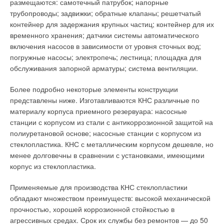
ступенями высокого и низкого давления). В машинном зале
размещаются: самотечный патрубок; напорные
условиях довольно расточительно) и идеальное состояние
был установлен кожухотрубный теплообменный аппарат для
трубопроводы; задвижки; обратные клапаны; решетчатый
теплотрасс для сохранения заданной температуры при
нагрева сетевой воды в системе ЦТ паром из отбора.
контейнер для задержания крупных частиц; контейнер для их
транспортировке (надлежащая теплоизоляция, исправная
временного хранения; датчики системы автоматического
запорная и регулирующая арматура, теплопроводы).
Монтаж еще одного теплообменника на первом энергоблоке,
включения насосов в зависимости от уровня сточных вод;
который абсолютно идентичен второму блоку и имеет две
погружные насосы; электропечь; лестница; площадка для
Высокая температура теплоносителя сегодня избыточна, так
конденсационные турбины такой же мощностью, был
обслуживания запорной арматуры; система вентиляции.
как теплозащитные свойства зданий со временем
произведен в 1984 году. Выполненная модернизация
повышаются, а деревянные оконные рамы заменяются
позволила производить отбор пара (температурой 122/128
Более подробно некоторые элементы конструкции
герметичными пластиковыми стеклопакетами, что приводит к
°C и давлением 0,22/0,28 МПа соответственно) от одной из
представлены ниже. Изготавливаются КНС различные по
значительному сокращению инфильтрации и,
двух турбин каждого энергоблока АЭС «Безнау».
материалу корпуса приемного резервуара: насосные
следовательно, уменьшению количества теплоты на нагрев
станции с корпусом из стали с антикоррозионной защитой на
инфильтрующегося воздуха и воздуха приточной
Данная схема позволяет обеспечивать бесперебойное
полиуретановой основе; насосные станции с корпусом из
вентиляции, поступающего в помещение при
теплоснабжение потребителей даже при проведении
стеклопластика. КНС с металлическим корпусом дешевле, но
проветривании.
планового обследования одного из двух энергоблоков (эти
менее долговечны в сравнении с установками, имеющими
обследования с 1994 года проводятся один раз в полтора
корпус из стеклопластика.
В связи с этим, чтобы снизить тепловой поток, современные
года). В случае возникновения неполадок на обоих
проектировщики уменьшают площадь поверхности
энергоблоках одновременно, нагрузка «перебрасывается»
Применяемые для производства КНС стеклопластики
отопительных приборов, хотя, по условиям комфортности,
на существующие пиково-резервные котельные на жидком
обладают множеством преимуществ: высокой механической
длина отопительного прибора должна быть соразмерна
органическом топливе, общей установленной мощностью 66
прочностью, хорошей коррозионной стойкостью в
ширине окна. Радиатор, состоящий из трех-четырех секций,
МВт, покрывающие до 80 % тепловой нагрузки в пиковом
агрессивных средах. Срок их службы без ремонтов — до 50
не может обеспечить это соотношение, тепловой поток