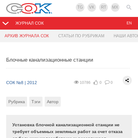
TG
VK
RT
MX
ЖУРНАЛ СОК
EN
АРХИВ ЖУРНАЛА СОК
СТАТЬИ ПО РУБРИКАМ
НАШИ АВТ
Теплоснабжение от АЭС в Европе
Низкотемпературные системы теплоснабжения
в России
Блочные канализационные станции
СОК №8 | 2012
11277
0
0
СОК №8 | 2012
13273
0
0
Рубрика
Автор
СОК №8 | 2012
10786
0
0
Рубрика
Авторы
Рубрика
Тэги
Автор
В этой статье приводятся данные о работе систем
централизованного теплоснабжения (ЦТ) на базе
В этой статье дается краткое описание систем
действующих АЭС в Швейцарии и Словакии, а
теплоснабжения России и рассмотрены
также описание интересных, но еще не
предполагаемые достоинства и недостатки
Установка блочной канализационной станции не
реализованных проектов в Украине и Финляндии.
внедрения низкотемпературных систем
требует объемных земляных работ за счет отказа