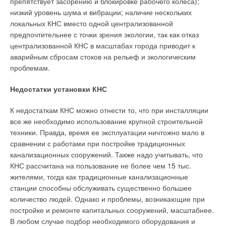
препятствует засорению и блокировке рабочего колеса);
теплоносителя в современной системе водяного отопления. —
учета инвестиционной составляющей и издержек со стороны
Труды VII-го съезда АВОК, 2000.
низкий уровень шума и вибрации; наличие нескольких
поставщиков энергии.
Николаев А.А. Проектирование тепловых сетей. — М., 1965.
локальных КНС вместо одной централизованной
Реутов Б.Ф., Наумов А.Л., Семенов В.Г. и др. Национальный доклад
предпочтительнее с точки зрения экологии, так как отказ
«Теплоснабжение Российской Федерации. Пути выхода из
Эффективность системы ЦТ.
Утилизация части сбросной
кризиса», 2001.
централизованной КНС в масштабах города приводит к
теплоты АЭС «Безнау» (около 100 тыс. МВт⋅ч/год), которое
Родионов В.Г. Энергетика. Проблемы настоящего и возможности
аварийным сбросам стоков на рельеф и экологическим
будущего. — М., 2010.
традиционно сбрасывалось в реку Аарэ, позволяет ежегодно
проблемам.
экономить до 20 тыс. тонн жидкого топлива, что в пересчете
на годовой объем выбросов вредных газов составляет: 50
Читайте по теме:
Недостатки установки КНС
тыс. тонн CO2, 100 тонн SO2 и 50 тонн NOX.
→
Инверторные накопительные водонагреватели Royal
К недостаткам КНС можно отнести то, что при инсталляции
Thermo: чем отличаются три серии
Словакия
ЖУРНАЛ СОК АВГУСТ 2026
все же необходимо использование крупной строительной
→
Об утилизации тепловых отходов
техники. Правда, время ее эксплуатации ничтожно мало в
ЖУРНАЛ СОК ИЮНЬ 2026
Атомная энергетика
полностью доминирует в производстве
сравнении с работами при постройке традиционных
→
Совершенствование отопительно-вентиляционных
электрической энергии в Словакии. В стране работает две
систем коррекцией процессов регулирования
канализационных сооружений. Также надо учитывать, что
атомные станции с реакторами ВВЭР-440: АЭС «Богунице»
ЖУРНАЛ СОК ИЮНЬ 2026
КНС рассчитана на пользование не более чем 15 тыс.
→
Теплотехнические характеристики лучисто-конвективной
(Bohunice) и АЭС «Моховце» (Mochovce). При
жителями, тогда как традиционные канализационные
панели при эксплуатации в действующей котельной
присоединении к Евросоюзу Словацкой республике
ЖУРНАЛ СОК ИЮНЬ 2026
станции способны обслуживать существенно большее
→
пришлось заплатить высокую цену: в соответствии с
Водонагреватель Royal Thermo Smalto Inverter:
количество людей. Однако и проблемы, возникающие при
интеллект, стиль и энергоэффективность
соответствующем соглашением 31 декабря 2006 года был
ЖУРНАЛ СОК ИЮНЬ 2026
постройке и ремонте капитальных сооружений, масштабнее.
остановлен энергоблок №1, а 31 декабря 2008 года —
В любом случае подбор необходимого оборудования и