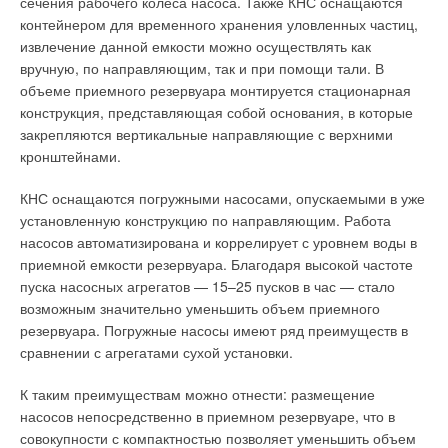
сечения рабочего колеса насоса. Также КНС оснащаются
разности температуры теплоносителя и наружного воздуха.
контейнером для временного хранения уловленных частиц,
Так, расчетное тепловое удлинение труб с температурой
В общей сложности в системе ЦТ работает девять
извлечение данной емкости можно осуществлять как
теплоносителя в 70 °C сократится на 43 %, что позволит
подкачивающих насосных станций для обеспечения
вручную, по направляющим, так и при помощи тали. В
облегчить расчет и монтаж компенсаторов, а также
необходимого перепада давлений у самых удаленных
объеме приемного резервуара монтируется стационарная
уменьшить их размеры.
потребителей, расположенных на расстоянии до 12 км от
конструкция, представляющая собой основания, в которые
АЭС «Безнау». Несмотря на высокую надежность атомной
закрепляются вертикальные направляющие с верхними
При выработке теплоты для нужд теплоснабжения на ТЭЦ с
станции, дополнительно обеспечивается защита
кронштейнами.
понижением температуры теплоносителя также увеличится
теплоносителя в системе теплоснабжения от радиоактивных
КПД станции. В этом случае на нагрев теплоносителя можно
продуктов. Давление сетевого теплоносителя постоянно
КНС оснащаются погружными насосами, опускаемыми в уже
будет использовать пар с пониженными параметрами из
поддерживается выше давления греющей среды (пара), то
установленную конструкцию по направляющим. Работа
отборов турбин, а количество используемого отобранного
есть сетевая вода в системе ЦТ имеет давление 1,6 МПа, в
насосов автоматизирована и коррелирует с уровнем воды в
пара можно будет либо увеличить, либо эффективнее
то время как пар, отбираемый из турбин, имеет давление не
приемной емкости резервуара. Благодаря высокой частоте
использовать потенциал пара для выработки электрической
более 0,28 МПа.
пуска насосных агрегатов — 15–25 пусков в час — стало
энергии.
возможным значительно уменьшить объем приемного
Тепловые сети.
Сегодня общая протяженность
резервуара. Погружные насосы имеют ряд преимуществ в
Наряду со снижением тепловых потерь, износа
магистральных и распределительных тепловых сетей около
сравнении с агрегатами сухой установки.
оборудования и повышения эффективности теплофикации,
137 км в двухтрубном исчислении условным диаметром 20 ×
пониженные параметры теплоносителя, в случае установки
350 мм. Магистральные теплопроводы составляют около 25
К таким преимуществам можно отнести: размещение
стеклопакетов, могут сохранить комфортные условия в
% общей протяженности (более 35 км). Все трубопроводы
насосов непосредственно в приемном резервуаре, что в
помещениях. Чем ниже температура теплоносителя,
тепловых сетей предизолированные пенополиуретаном
совокупности с компактностью позволяет уменьшить объем
поступающего в отопительный прибор системы отопления,