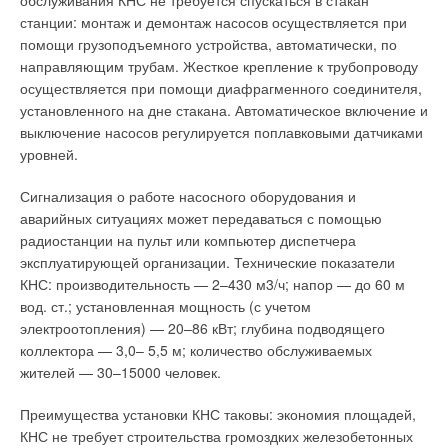
обслуживания КНС не требуется спускаться в стакан
изготовление, прокладку и обслуживание, и повысив, тем
станции: монтаж и демонтаж насосов осуществляется при
самым, капитальные затраты на монтаж, наладку и
В случае превышения величины утечки теплоносителя до
помощи грузоподъемного устройства, автоматически, по
эксплуатацию сетей теплоснабжения.
20–25 м3 в день, сразу же принимаются необходимые меры
направляющим трубам. Жесткое крепление к трубопроводу
по нахождению мест утечек, благодаря использованию
осуществляется при помощи диафрагменного соединителя,
По предварительным подсчетам, при больших расходах
различных методов (в частности, применяется
установленного на дне стакана. Автоматическое включение и
теплофикационной воды (2000–4500 т/ч), диаметры
тепловизионная диагностика).
выключение насосов регулируется поплавковыми датчиками
трубопроводов возрастут, в зависимости от гидравлической
уровней.
увязки, на 30–45 %. При невысоких расходах (300–1500 т/ч)
Потребители тепловой энергии.
Сегодня количество
диаметры трубопроводов увеличатся на 20–30 %.
потребителей, по данным компании Refuna, составляет
Сигнализация о работе насосного оборудования и
Повышенный расход теплоносителя повлияет и на
около 2600 (примерно 15 тыс. человек). Подключенная
аварийных ситуациях может передаваться с помощью
мощности сетевых насосов, что повысит затраты на
тепловая нагрузка от АЭС «Безнау» составляет около 80
радиостанции на пульт или компьютер диспетчера
электроэнергию. На сегодняшний день, согласно данным
МВт. Подключение потребителей тепловой энергии, идущей
эксплуатирующей организации. Технические показатели
узлов учета, температура подаваемой воды в тепловых сетях
на нужды отопления и ГВС, производится по независимой
КНС: производительность — 2–430 м3/ч; напор — до 60 м
практически повсеместно ниже проектной температуры в 150
схеме через индивидуальные тепловые пункты (ИТП). Только
вод. ст.; установленная мощность (с учетом
°C.
один промышленный потребитель был подключен по
электроотопления) — 20–86 кВт; глубина подводящего
зависимой схеме (то есть напрямую), водяная система
коллектора — 3,0– 5,5 м; количество обслуживаемых
Отрегулировать тепловую систему и устранить потери
отопления которого также как и система ЦТ работает под
жителей — 30–15000 человек.
теплоты при транспортировке для приведения сетей
давлением 1,6 МПа.
теплоснабжения к проектным параметрам представляется
Преимущества установки КНС таковы: экономия площадей,
очень сложной, экономически затратной и нецелесообразной
Тариф на тепловую энергию является двухставочным,
КНС не требует строительства громоздких железобетонных
задачей. Приняв во внимание все вышеуказанные факторы,