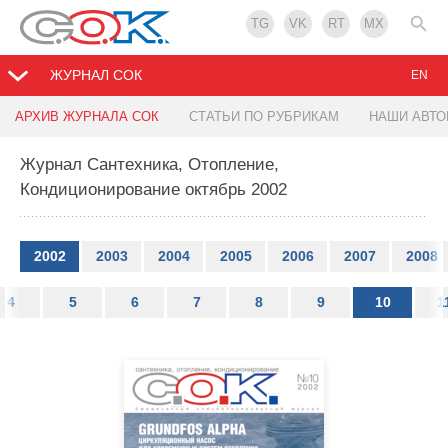
TG
VK
RT
MX
ЖУРНАЛ СОК
EN
АРХИВ ЖУРНАЛА СОК
СТАТЬИ ПО РУБРИКАМ
НАШИ АВТ
Журнал Сантехника, Отопление,
Кондиционирование октябрь 2002
2002
2003
2004
2005
2006
2007
2008
4
5
6
7
8
9
10
1