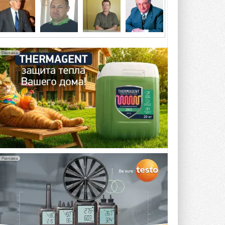
5 АВГУСТА 2026
21-й ежегодный форум
«ЦОД-2026»
Мероприятие пройдет 2-3 сентября в
отеле Radisson Slavyanskaya. Форум
Реклама
посетит более двух тысяч участников ...
5 АВГУСТА 2026
Китайская Shenling представила
линейку тепловых насосов
«воздух-вода» на R290
Серия ThermaX R290 All-In-One
включает три модели ...
4 АВГУСТА 2026
Тепловые насосы в связке с
солнечной генерацией и
Реклама
накопителем снижают
потребление на 60%
Исследователи из Италии установили ...
4 АВГУСТА 2026
«РУСКЛИМАТ Fest 2026» в Уфе
собрал свыше 700 профи
климатической отрасли