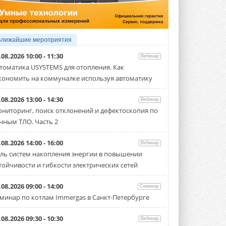
Организатором выступил торгово-
производственный холдинг ...
3 АВГУСТА 2026
«Датарк» испытал модульный
Ближайшие мероприятия
ЦОД с плотностью 54 кВт на
стойку
.08.2026 10:00 - 11:30
Вебинар
Испытания прошли на собственной
томатика USYSTEMS для отопления. Как
производственной площадке и были ...
кономить на коммуналке используя автоматику
3 АВГУСТА 2026
Samsung выпускает VRF-
.08.2026 13:00 - 14:30
Вебинар
систему DVM на R32
ниторинг, поиск отклонений и дефектоскопия по
Линейка включает семь типоразмеров
нным ТЛО. Часть 2
производительностью от 22,4 до 56 кВт.
Суммарная длина трубопроводов ...
3 АВГУСТА 2026
.08.2026 14:00 - 16:00
Вебинар
ль систем накопления энергии в повышении
«СиСофт Девелопмент» подвел
тойчивости и гибкости электрических сетей
итоги конкурса студенческих
проектов «ТИМ-лидеры 2026»
Новый сезон конкурса «ТИМ-лидеры»
.08.2026 09:00 - 14:00
Семинар
стартует уже в сентябре 2026 года ...
минар по котлам Immergas в Санкт-Петербурге
3 АВГУСТА 2026
«Русклимат» укрепляет
.08.2026 09:30 - 10:30
Вебинар