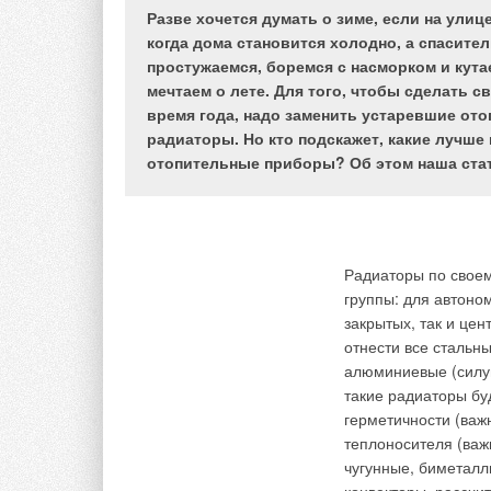
Разве хочется думать о зиме, если на улиц
В настоящее время
Дымоход
выстраива
когда дома становится холодно, а спасите
эластичного теплои
наклонных участков
простужаемся, боремся с насморком и кута
выпускаемого в вид
герметичной.
мечтаем о лете. Для того, чтобы сделать 
2–20 мм и полых тр
Круглая форма сече
время года, надо заменить устаревшие о
стенки 6–20 мм по 
прямоугольной, т.к
радиаторы. Но кто подскажет, какие лучше
технологии. Одной 
препятствуют дымоу
отопительные приборы? Об этом наша стат
пенополиэтилен “
Эн
Из-за разницы тем
цехе ЗАО “Завод и
конденсатообразова
вспенивателя-бутан
поверхности или ме
модифицирования, п
происходит реакция
низкая плотность и
конденсатом.
Радиаторы по свое
относительную деше
группы: для автоно
закрытых, так и це
Для расширения ном
Снизить время вред
отнести все стальн
воздействия исполь
дымохода
, что по
алюминиевые (силу
пленкой ППЭ или др
время современные 
такие радиаторы бу
сангигиеническая бе
решать проблему ус
герметичности (важ
хорошие прочностны
хорошо известна пр
теплоносителя (важ
пористая структура
производством мод
чугунные, биметалл
эффективных тепло
огнеупорной стали,