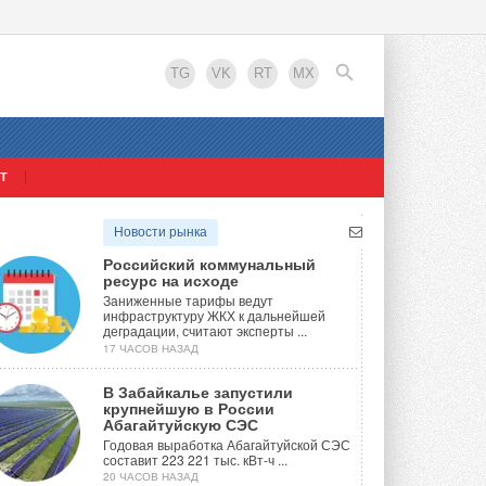
TG
VK
RT
MX
Т
EN
Новости рынка
Российский коммунальный
ресурс на исходе
Заниженные тарифы ведут
инфраструктуру ЖКХ к дальнейшей
деградации, считают эксперты ...
17 ЧАСОВ НАЗАД
В Забайкалье запустили
крупнейшую в России
Абагайтуйскую СЭС
Годовая выработка Абагайтуйской СЭС
составит 223 221 тыс. кВт-ч ...
20 ЧАСОВ НАЗАД