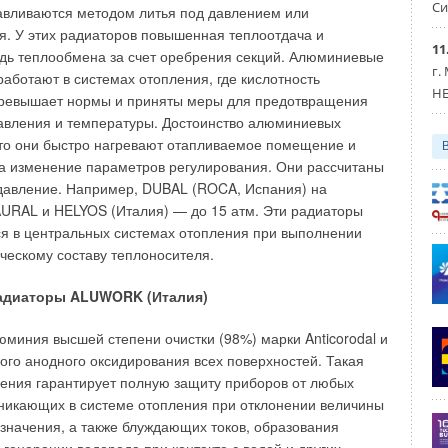
Си
ышенных температурах, уточнить методики определения
 конденсатообразования в стальном дымоходе
авливаются методом литья под давлением или
левается за несколько минут, поэтому вредное действие
сновать длительную теплостойкость и долговечность ППЭ и
ья. У этих радиаторов повышенная теплоотдача и
ивных веществ на стенки непродолжительно;
11
 его применения.
дь теплообмена за счет оребрения секций. Алюминиевые
не подвержены разрушению изнутри, так как не впитывают
г.
аботают в системах отопления, где кислотность
ты сгорания;
HE
ринятой методикой испытаний, используемой для
превышает нормы и приняты меры для предотвращения
ительно небольшой вес стальных дымоходов;
Изолон”, “Вилатерм”, “Энергофлекс” и рядом других,
авления и температуры. Достоинство алюминиевых
ое разнообразие фасонных модулей позволяет
НИИМосстроем, проводилось определение плотности,
что они быстро нагревают отапливаемое помещение и
ровать дымоходы любой конфигурации;
о объему за 24 часа), прочность на растяжение и
жность монтажа в уже построенном доме;
а изменение параметров регулирования. Они рассчитаны
екательный внешний вид.
инения при разрыве, тепловой усадки (в продольном
давление. Например, DUBAL (ROCA, Испания) на
е выдержки при заданной температуре, снимались
 AURAL и HELYOS (Италия) — до 15 атм. Эти радиаторы
тметить, что правильный монтаж дымохода может
й испытанного материала (ДТА) и определялся
ся в центральных системах отопления при выполнении
рофессионал своего дела.
роводности, главная характеристика теплоизоляционного
ческому составу теплоносителя.
еме:
Исследование рынка дымоходов из нержавеющей
адиаторы ALUWORK (Италия)
оэффициента теплопроводности и улучшения
нных серий испытаний применялся метод с
юминия высшей степени очистки (98%) марки Anticorodal и
лового стенда (стр.58) голландской фирмы “Селмерс”,
го анодного оксидирования всех поверхностей. Такая
й анализ систем дымоудаления
ваемую прокачиваемой кремнийорганической жидкостью
ления гарантирует полную защиту приборов от любых
ЛЬ 2005
 поверхности которой поддерживается на заданном уровне
зникающих в системе отопления при отклонении величины
 газового оборудования
улирующим устройством. На трубе устанавливались и
ВРАЛЬ 2003
 значения, а также блуждающих токов, образования
акопительные водонагреватели Royal Thermo: чем отличаются
ы испытуемого ППЭ (200х300х10 мм, 3 образца-близнеца).