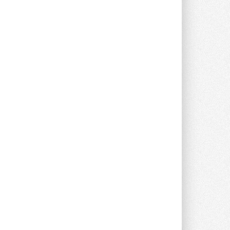
опроса Daikin о восприятии жары ...
28 ИЮЛЯ 2026
CDU производства LG прошёл
валидацию NVIDIA для ИИ-дата-
центров
Компания становится официальным
партнёром NVIDIA по системам ...
28 ИЮЛЯ 2026
В Великобритании предлагают
сделать кондиционирование
обязательным для новостроек
Либеральные демократы внесли
предложение оснащать все новые ...
1
28 ИЮЛЯ 2026
В Подмосковье запустят
производство холодильной
техники и теплообменного
оборудования
Проект реализует компания «ВЕЗА» ...
28 ИЮЛЯ 2026
Ридан объявил о старте продаж
автоматического
балансировочного клапана