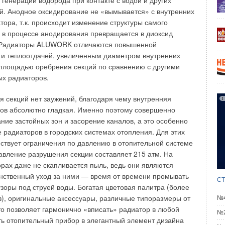
 генерации водорода при контакте с водой и других
плоизоляции s, определив температуру Тп поверхности
й. Анодное оксидирование не «вымывается» с внутренних
ГУСТ 2026
мпературу поверхности трубы, а также определив с
 тепловых отходов
тора, т.к. происходит изменение структуры самого
НЬ 2026
 величину теплопотерь q на поверхности изоляции можно
 в процессе анодирования превращается в диоксид
вание отопительно-вентиляционных систем коррекцией
иент теплопроводности l по формуле где • s — толщина в
 Радиаторы ALUWORK отличаются повышенной
гулирования
НЬ 2026
и в вт/м2; • ТТ — температура трубы в °С; • ТИ —
 и теплоотдачей, увеличенным диаметром внутренних
ии, °С.
 площадью оребрения секций по сравнению с другими
х радиаторов.
воляют установить все серии испытуемых образцов и
величины коэффициентов теплопроводности. В ходе
я секций нет заужений, благодаря чему внутренняя
ий ППЭ партии образцов выдерживались в течении до
ов абсолютно гладкая. Именно поэтому совершенно
Уведомления отключены
2,5 месяца) в пяти термостатах, где поддерживалась
ние застойных зон и засорение каналов, а это особенно
, 80, 90 и 100°С. Результаты проведенных испытаний
е радиаторов в городских системах отопления. Для этих
лице. Как видно, плотность ППЭ в ходе испытаний заметно
ствует ограничения по давлению в отопительной системе
иваясь на 5–10% после выдержки при 60–70°С в
давление разрушения секции составляет 215 атм. На
асти применения и на 30–50% после выдержки при
рах даже не скапливается пыль, ведь они являются
 допускаемого кратковременного повышения температур.
нственный уход за ними — время от времени промывать
СТ
ая осадка и уплотнение материала, причем за счет этого
оры под струей воды. Богатая цветовая палитра (более
т теплопроводности может не ухудшаться, так как
ов), оригинальные аксессуары, различные типоразмеры от
№4
ичина достигается не при минимальной (20–30 кг/м3), а
это позволяет гармонично «вписать» радиатор в любой
№2
е высокой плотности.
ть отопительный прибор в элегантный элемент дизайна