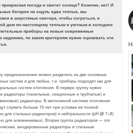
е прекрасная погода и светит солнце? Конечно, нет! И
 расширяется выпуск и применение эффективного
ется таким образом, чтобы было как можно меньше
льные батареи на ощупь едва теплые, мы
золяционного пенополиэтилена плотностью 20:30 кг/м
3
,
, а внутренняя поверхность канала оставалась гладкой и
емся в шерстяные свитера, чтобы согреться, и
е рулонов длиной 100÷25 м, шириной 1–1,5 м, толщиной
свой дом по-настоящему теплым и уютным в холодное
убок с внутренним диаметром 6–160 мм и толщиной
ния трубы предпочтительнее квадратной или
топительные приборы на новые современные
высокопроизводительной экструзонной бесфреоновой
. образующиеся в прямых углах завихрения потока
 и надежнее, по каким критериям нужно оценивать эти
из разновидностей этого материала является
далению и приводят к интенсивному образованию сажи.
ья.
Н
ергофлекс
” [1], выпускаемый в г. Переславль-Залесский в
ператур выходящего дыма и самого дымохода явление
нформационных технологий “
ЛИТ
” с применением
ния вредит стенкам трубы, особенно для кирпичной
а (по ГОСТ 20448–90), полиэтилена ПВД и добавок
таллической без антикоррозийного покрытия, поскольку
ричем относительно простая технология получения,
 химически агрессивных веществ с образующимся
 высокая производительность оборудования обуславливает
му предназначению можно разделить на две основные
визну и доступность этой изоляции.
мных систем и для любых, т.е. приборы подходят как для
нтральных систем отопления. В первую группу нужно
енклатуры изделий, увеличения их толщины и защиты от
ного воздействия коррозии можно путем утепления
ые радиаторы (панельные, секционные и трубчатые) и
зуется дублирование алюминиевой фольгой, другой
может уменьшить порог конденсатообразования. В наше
миновые) радиаторы. В автономной системе отопления
угим материалом. Легкость и компактность,
технологии позволяют достаточно просто и технологично
дут служить больше 10 лет при условии её полной
зопасность, высокая водостойкость и эластичность,
тройства систем вывода дыма. На российском рынке
но для стальных радиаторов) и нейтральности (pH @ 7÷8)
е и теплоизоляционные свойства и мелкоячеистая
одукция испанской фирмы F.F.
Bofill
, занимающейся
но для алюминиевых). Вторая группа радиаторов — это
 позволяют считать пенополиэтилен одним из наиболее
ульных дымоходов из нержавеющей кислотоупорной и
ические, анодированные радиаторы и стальные
изоляционных материалов, превосходящих по ряду
 которые позволяют значительно упростить и ускорить