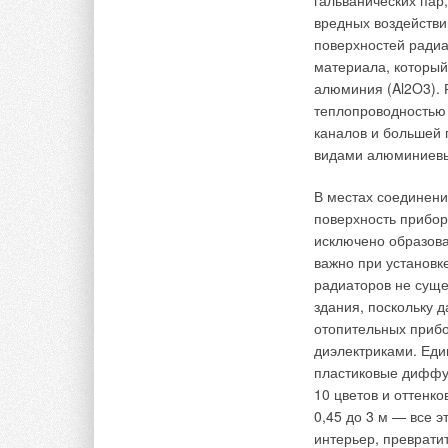
гальванических пар,
три серии
Замерив толщину те
вредных воздействи
ЖУРНАЛ СОК АВ
→
изоляции и Тт — те
Об утилизации
поверхностей радиа
ЖУРНАЛ СОК ИЮ
помощью тепломера
материала, который
→
Совершенство
рассчитать коэффиц
алюминия (Al2O3).
процессов ре
ЖУРНАЛ СОК ИЮ
м; • q — теплопотер
теплопроводностью
температура изоляц
каналов и большей
видами алюминиевы
Размеры стенда поз
одновременно все 
В местах соединени
ускоренных испытан
поверхность прибор
Комментарии
1000 и 1750 часов (
исключено образова
температура 60, 70
важно при установк
В этой теме еще нет комментариев
представлены в таб
радиаторов не суще
возрастает, увелич
здания, поскольку 
рекомендуемой обл
отопительных прибо
Добавить комментарий
80÷100°С в области
диэлектриками. Еди
Происходит некотор
пластиковые диффуз
фактора коэффициен
10 цветов и оттенк
Ваше имя *
Ваш E-mail *
наименьшая его вел
0,45 до 3 м — все 
при несколько боле
интерьер, преврати