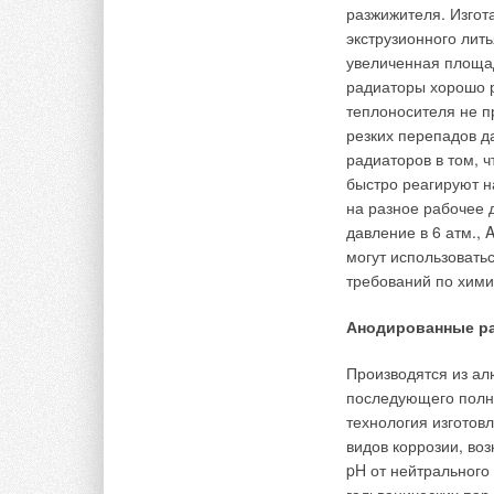
деструкции при пов
порог
разжижителя. Изгот
преодо
долговечности, обо
экструзионного лит
агресс
определить области
увеличенная площа
трубы 
радиаторы хорошо р
продук
В соответствии с п
теплоносителя не 
сравн
пенополиэтиленов “
резких перепадов д
больш
испытанных ранее 
радиаторов в том, 
монти
влагопоглощения (п
возмо
быстро реагируют н
привл
относительного удл
на разное рабочее 
направлении) в ход
давление в 6 атм.,
При этом следует о
термограммы парти
могут использовать
выполнить только п
коэффициент теплоп
требований по хими
материала.
Читайте так же по т
Анодированные р
стали
Для определения к
сравниваемости да
Производятся из ал
использованием теп
последующего полно
→
Читайте по теме:
Сравнительны
включающий обогре
технология изготов
ЖУРНАЛ СОК ИЮ
трубу, температура
видов коррозии, во
→
Дымоходы для
автоматическим рег
ЖУРНАЛ СОК ФЕ
pH от нейтрального
→
Инверторные н
закреплялись полос