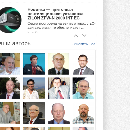
Новинка — приточная
вентиляционная установка
ZILON ZPW-N 2000 INT EC
Серия построена на вентиляторах с EC-
двигателями, что обеспечивает ...
ВЧЕРА
аши авторы
Учёные ЮУрГУ создали
Обновить
Все
каскадную установку,
объединяющую солнечную и
геотермальную энергию
Природосберегающие технологии ...
ВЧЕРА
Для Арктики создали
технологию защиты
ветрогенераторов от аварий
Разработка учитывает влияние
мерзлоты, обледенения и снеговых ...
ВЧЕРА
Гибридный тепловой насос PV/T
с одним общим испарителем
Исследователи предложили
конструкцию двухисточникового ...