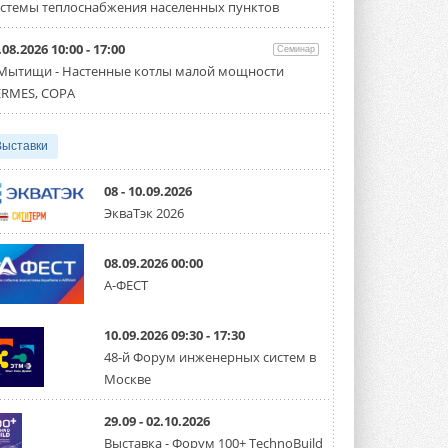
партнёрство за Уралом
стемы теплоснабжения населенных пунктов
Президент Омского землячества в
Москве Михаил Тимошенко посетил
Омск с трёхдневным рабочим визитом ...
.08.2026 10:00 - 17:00
Семинар
31 ИЮЛЯ 2026
 Мытищи - Настенные котлы малой мощности
RMES, COPA
Carrier модернизирует
флагманский чиллер AquaEdge
19XR
Выставки
Чиллер получил новую версию,
работающую на хладагенте R1234ze ...
31 ИЮЛЯ 2026
08 - 10.09.2026
ЭкваТэк 2026
Mitsubishi расширяет
направление систем
охлаждения для ЦОД
08.09.2026 00:00
Mitsubishi Electric создаёт в США новую
компанию MEHITS US Inc. ...
А-ФЕСТ
31 ИЮЛЯ 2026
10.09.2026 09:30 - 17:30
США запретили использование
иностранных инверторов
48-й Форум инженерных систем в
28 июля 2026 года Федеральная
Москве
комиссия по связи США (FCC) обновила
свой специальный перечень Covered ...
31 ИЮЛЯ 2026
29.09 - 02.10.2026
Выставка - Форум 100+ TechnoBuild