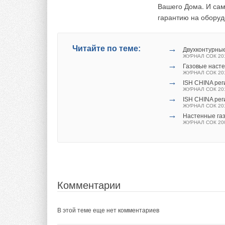
Вашего Дома. И сам
Текст комментария
Изменение величин 
гарантию на обору
удлинения при разр
старения и охрупчи
растяжение может с
→
Читайте по теме:
Двухконтурные
ЖУРНАЛ СОК 20
снижение прочности
→
Газовые наст
снижается на 15÷40
ЖУРНАЛ СОК 20
после выдержки при
→
ISH CHINA рег
ЖУРНАЛ СОК 20
прочность на растя
→
ISH CHINA рег
возрастает, так как
ЖУРНАЛ СОК 20
→
Настенные газ
ЖУРНАЛ СОК 20
Для латексно-каучу
старения принято с
первоначального зн
усадка ППЭ, опред
заданных температу
воздействия темпер
Комментарии
усадка после выдерж
но она остается ме
В этой теме еще нет комментариев
образцов, выдержан
находится в предел