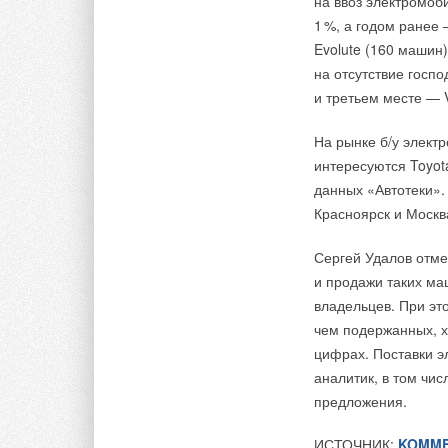
на ввоз электромоб
При оценке учитыв
1
%, а годом ранее 
функциональные во
Evolute (160 машин
в будущем, надежн
на отсутствие госп
на рынке инсталля
и третьем месте — V
из отмеченных пре
надеяться, вдохно
На рынке б/у элект
интересуются Toyota
Итоги премии, а та
данных «Автотеки».
Организатор преми
Красноярск и Москв
Сергей Удалов отме
и продажи таких ма
владельцев. При эт
Комментарии
чем подержанных, х
цифрах. Поставки э
В этой теме еще нет комментариев
аналитик, в том чис
предложения.
Добавить комментарий
ИСТОЧНИК:
KOMME