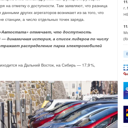
11
ря на отметку о доступности. Там заявляют, что разница
г.
данными других агрегаторов возникает из-за того, что
HE
е станции, а число отдельных точек заряда.
ты выставки — 19 апреля в ходе торжественной
11
з «Автостата» отмечает, что доступность
ения были оглашены победители.
Мо
 — динамичная история, а список лидеров по числу
(R
РТИРА. ОПТИМУМ
» признан лучшим проект
отражает распределение парка электромобилей
АРТИРА В ЖК «ААЛТО» компании IBC Solutions. Кроме
ило
специальный приз
— «
Умная квартира при
иходится на Дальний Восток, на Сибирь — 17,
9
%,
жете
», который достался проекту «ЧАСТНАЯ КВАРТИРА В
ании HDL Automation.
ТИРА. ЭЛИТ
» награда присуждена сразу двум проектам:
НОМ ДОМЕ BRODSKY» компании «Алеф монтаж»
КВАРТИРА В ЖК «ЗИЛАРТ» компании IBC Solutions.
ило
специальный приз
«
Оригинальный функционал
— его получил проект «УМНАЯ КВАРТИРА» компании