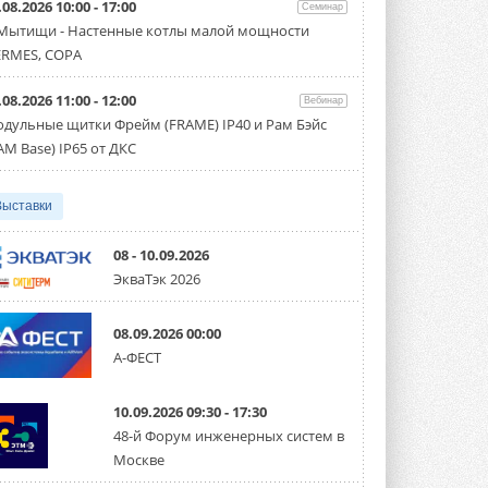
.08.2026 10:00 - 17:00
Семинар
Организатором выступил торгово-
производственный холдинг ...
 Мытищи - Настенные котлы малой мощности
3 АВГУСТА 2026
RMES, COPA
«Датарк» испытал модульный
.08.2026 11:00 - 12:00
ЦОД с плотностью 54 кВт на
Вебинар
стойку
дульные щитки Фрейм (FRAME) IP40 и Рам Бэйс
Испытания прошли на собственной
AM Base) IP65 от ДКС
производственной площадке и были ...
3 АВГУСТА 2026
Выставки
Samsung выпускает VRF-
систему DVM на R32
Линейка включает семь типоразмеров
08 - 10.09.2026
производительностью от 22,4 до 56 кВт.
ЭкваТэк 2026
Суммарная длина трубопроводов ...
3 АВГУСТА 2026
08.09.2026 00:00
«СиСофт Девелопмент» подвел
А-ФЕСТ
итоги конкурса студенческих
проектов «ТИМ-лидеры 2026»
Новый сезон конкурса «ТИМ-лидеры»
10.09.2026 09:30 - 17:30
стартует уже в сентябре 2026 года ...
3 АВГУСТА 2026
48-й Форум инженерных систем в
Москве
«Русклимат» укрепляет