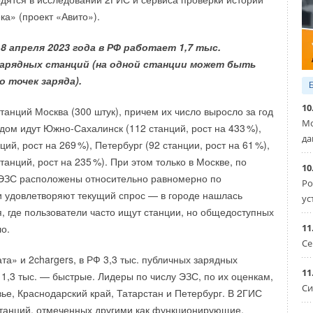
воды 15,30,45 и 87 гр., тройники 45 и 87 градусов, а также
ка» (проект «Авито»).
нию системами «умный дом» жилых комплексов
ремонтная (надвижная) и заглушки. На всех изделиях —
тдельной номинации — «
Жилые комплексы/здания
».
анное уплотнение.
18 апреля 2023 года в РФ работает 1,7 тыс.
арядных станций (на одной станции может быть
аналогична трубам серого цвета. Товар в наличии
о точек заряда).
рашивайте у Ваших поставщиков.
10
танций Москва (300 штук), причем их число выросло за год
Мо
едом идут Южно-Сахалинск (112 станций, рост на 43
3
%),
да
ций, рост на 26
9
%), Петербург (92 станции, рост на 6
1
%),
станций, рост на 23
5
%). При этом только в Москве, по
10
ЭЗС расположены относительно равномерно по
Ро
и удовлетворяют текущий спрос — в городе нашлась
ус
я, где пользователи часто ищут станции, но общедоступных
11
о.
, фитинги
Системы трубопроводов
Се
та» и 2chargers, в РФ 3,3 тыс. публичных зарядных
11
 1,3 тыс. — быстрые. Лидеры по числу ЭЗС, по их оценкам,
Си
Уведомления отключены
ье, Краснодарский край, Татарстан и Петербург. В 2ГИС
станций, отмеченных другими как функционирующие,