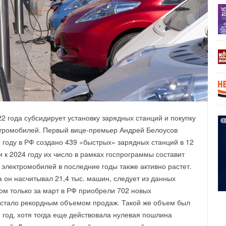
ТНЫЙ ДОМ. ОПТИМУМ
» победил проект «БРУСНИЧНЫЙ»
нии SmartByTech и RoomSolution. Также в номинации
з за решение для самостоятельной инсталляции
—
ОВОЙ РИГЕ» от компании MOiO.
з в номинации «ЧАСТНЫЙ ДОМ. БИЗНЕС»
за
ционал автоматизации дома и придомовой территории
РЕЗИДЕНЦИЯ В РЕНЕССАНС ПАРКЕ» Группы Компаний
22 года субсидирует установку зарядных станций и покупку
ТНЫЙ ДОМ. ЭЛИТ
» лучшими признаны проекты: «ДВА
ктромобилей. Первый вице-премьер Андрей Белоусов
КА» инженерной компании UNECOM и «Умный Дом
2 году в РФ создано 439 «быстрых» зарядных станций в 12
 компании Симпл Чардж.
 к 2024 году их число в рамках госпрограммы составит
 электромобилей в последние годы также активно растет.
ОЙ КОМПЛЕКС/ЗДАНИЕ
» за проект «ЖИЛОЙ КВАРТАЛ
а он насчитывал 21,4 тыс. машин, следует из данных
компании «Алеф монтаж» и iRidi.
том только за март в РФ приобрели 702 новых
 стало рекордным объемом продаж. Такой же объем был
атор премии Hi-Tech Building Awards: «
По традиции
0 год, хотя тогда еще действовала нулевая пошлина
uilding Awards награждаются самые интересные проекты.