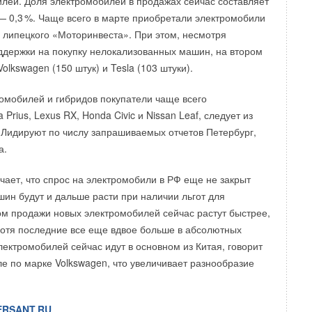
илей. Доля электромобилей в продажах сейчас составляет
аются как новизна решения, интерфейс,
— 0,
3
%. Чаще всего в марте приобретали электромобили
зможности, так и возможность их расширения
) липецкого «Моторинвеста». При этом, несмотря
ость, техническая поддержка. Стандарты качества
оддержки на покупку нелокализованных машин, на втором
ционных услуг должны идти в ногу со временем. Каждый
olkswagen (150 штук) и Tesla (103 штуки).
мией проектов имеет большое будущее и, хочется
вит профессиональный рынок развиваться
».
ромобилей и гибридов покупатели чаще всего
 Prius, Lexus RX, Honda Civic и Nissan Leaf, следует из
кже проекты-победители опубликованы на
сайте
выставки.
 Лидируют по числу запрашиваемых отчетов Петербург,
и и выставки-форума: компания МИДЭКСПО
а.
чает, что спрос на электромобили в РФ еще не закрыт
шин будут и дальше расти при наличии льгот для
ом продажи новых электромобилей сейчас растут быстрее,
Уведомления отключены
отя последние все еще вдвое больше в абсолютных
лектромобилей сейчас идут в основном из Китая, говорит
ле по марке Volkswagen, что увеличивает разнообразие
RSANT.RU