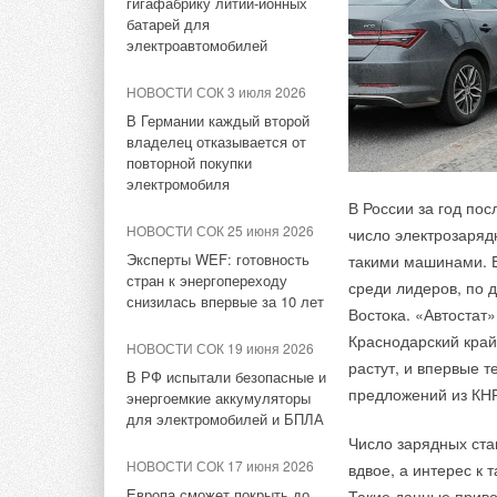
Корпорация «Термекс»
гигафабрику литий-ионных
Ostendorf
представила передовой опыт
батарей для
роботизации участникам
электроавтомобилей
В рамках профессио
проекта «Промтуризм.РФ»
ЖУРНАЛ СОК январь 2015
состоялась национа
НОВОСТИ СОК 3 июля 2026
Ostendorf в России
выявить уникальны
НОВОСТИ СОК 3 августа 2026
В Германии каждый второй
объектов системам
«РУСКЛИМАТ Fest 2026» в
владелец отказывается от
НОВОСТИ СОК 6 октября 2014
качества инсталля
Уфе собрал свыше 700
повторной покупки
Смотровые и ливневые
и совершенствован
профи климатической
электромобиля
колодцы
отрасли
В России за год по
За звание лучших в
НОВОСТИ СОК 25 июня 2026
число электрозаряд
НОВОСТИ СОК 25 сентября
НОВОСТИ СОК 3 августа 2026
в категориях: «
Квар
2014
Эксперты WEF: готовность
такими машинами. Б
«СиСофт Девелопмент»
стран к энергопереходу
Компании «ЭЛСО
среди лидеров, по 
Хорошие новости дл
подвел итоги конкурса
снизилась впервые за 10 лет
В зависимости от с
Энергосбыт» и «Фитингвиль»
Востока. «Автостат
студенческих проектов
Остендорф Рус
уже
формируют стратегический
на:
Краснодарский край
«ТИМ-лидеры 2026»
альянс
НОВОСТИ СОК 19 июня 2026
которые используют
растут, и впервые 
ассортименте компа
«Оптимум» — про
В РФ испытали безопасные и
НОВОСТИ СОК 31 июля 2026
предложений из КН
НОВОСТИ СОК 7 августа 2026
видеонаблюдение
энергоемкие аккумуляторы
диаметрах — 32 и 5
«Русклимат» укрепляет
«Бизнес-систем
для электромобилей и БПЛА
Российский коммунальный
пропускной способн
партнёрство за Уралом
индивидуальных 
Число зарядных ста
ресурс на исходе
«Элит» — верши
НОВОСТИ СОК 17 июня 2026
вдвое, а интерес к
В белом цвете с ди
бюджет, все воз
НОВОСТИ СОК 30 июля 2026
НОВОСТИ СОК 7 августа 2026
Европа сможет покрыть до
Такие данные приво