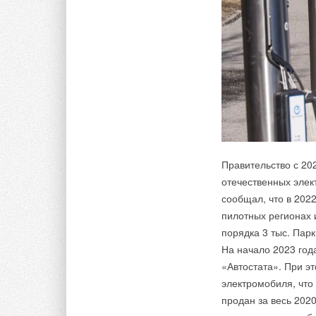
В номинации «
ЧАС
и награждены компа
присужден
спецпри
проекту «ДОМ НА Н
Специальный при
максимальный функ
вручен проекту «
«СТУДИЯ-ДК».
Правительство с 20
В номинации «
ЧАС
отечественных эле
ОБЪЕКТА д. ЖУКОВ
сообщал, что в 202
от компании ЛИИС»
пилотных регионах и
порядка 3 тыс. Парк
В номинации «
ЖИЛ
На начало 2023 год
LUCKY» награждены 
«Автостата». При э
электромобиля, что
Юрий Цеберс
, кур
продан за весь 202
премией Hi-Tech B