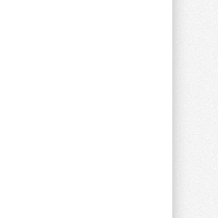
Уже через месяц в России
можно будет устанавливать
солнечные панели в МКД
С 1 сентября снимается запрет на
микрогенерацию в многоквартирных ...
30 ИЮЛЯ 2026
Канальные вентиляторы с ЕС-
двигателями Sysimple TRS EC
Poti
Новинка от Системэйр —
прямоугольный канальный ...
30 ИЮЛЯ 2026
Краска для окон: как выбрать
состав, который не
растрескается после первой
зимы
Частые вопросы о краске для окон ...
30 ИЮЛЯ 2026
СИЭНПИ РУС представила
новую серию консольных
насосов NM
Усовершенствованная гидравлика
помогает снизить энергопотребление ...
30 ИЮЛЯ 2026