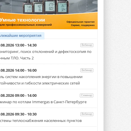
5 АВГУСТА 2026
21-й ежегодный форум
«ЦОД-2026»
Мероприятие пройдет 2-3 сентября в
отеле Radisson Slavyanskaya. Форум
посетит более двух тысяч участников ...
Ближайшие мероприятия
5 АВГУСТА 2026
.08.2026 13:00 - 14:30
Вебинар
Китайская Shenling представила
ниторинг, поиск отклонений и дефектоскопия по
линейку тепловых насосов
нным ТЛО. Часть 2
«воздух-вода» на R290
Серия ThermaX R290 All-In-One
включает три модели ...
.08.2026 14:00 - 16:00
Вебинар
4 АВГУСТА 2026
ль систем накопления энергии в повышении
тойчивости и гибкости электрических сетей
Тепловые насосы в связке с
солнечной генерацией и
накопителем снижают
.08.2026 09:00 - 14:00
Семинар
потребление на 60%
минар по котлам Immergas в Санкт-Петербурге
Исследователи из Италии установили ...
4 АВГУСТА 2026
.08.2026 09:30 - 10:30
Вебинар
«РУСКЛИМАТ Fest 2026» в Уфе
стемы теплоснабжения населенных пунктов
собрал свыше 700 профи
климатической отрасли