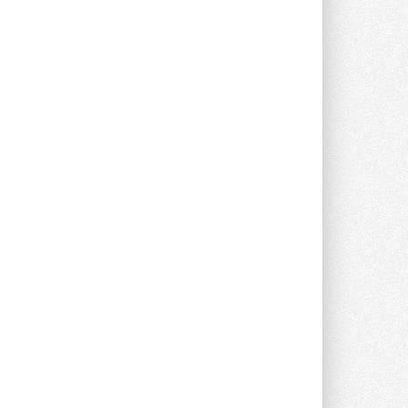
Группа «Теплолюкс» открыла
новую производственную
площадку
Открытие нового завода состоялось
сегодня в Мытищах ...
29 ИЮЛЯ 2026
Stiebel Eltron — спонсирует
международные соревнования
25 спортсменов, выступающих в
прыжках с трамплина и лыжном
двоеборье на международных ...
29 ИЮЛЯ 2026
Новый фирменный магазин
Midea открылся в Сургуте
Компания «Даичи» совместно с
партнером «Энердрим» открыла новый
фирменный магазин Midea в Сургуте ...
29 ИЮЛЯ 2026
Токио — лидер по
интенсивности использования
кондиционеров
Данные получены в ходе очередного