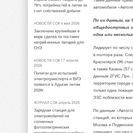
от 150 мм до 2 м, от
Уже через месяц в России
78% потребностей в литии за
Группа ПОЛИПЛАСТИК
автомобиля «Автоте
Проекты по оснаще
муфты — двойная и 
можно будет устанавливать
счет собственной добычи
расширила линейку запорно-
солнечные панели в МКД
соревновались в о
тройное запатентов
регулирующей арматуры
По их данным, на 
НОВОСТИ СОК 4 мая 2026
общедоступных з
НОВОСТИ СОК 29 июля 2026
Цена на продукцию 
НОВОСТИ СОК 7 августа 2026
Заключена крупнейшая в
одна или нескольк
Новый фирменный магазин
мире сделка по поставке
на складе в РФ. Сп
Energy Regula в новом
Midea открылся в Сургуте
натрий-ионных батарей для
диаметре — DN400/350
Лидирует по числу с
СНЭ
НОВОСТИ СОК 27 июля 2026
в полтора раза. Сл
НОВОСТИ СОК 6 августа 2026
НОВОСТИ СОК 17 апреля
Красноярск (96 стан
Aquatherm Almaty 2026:
Запорные клапаны Ридан
2026
ключевая платформа для
а также Казань (57 
для систем
развития инженерных систем
Полигон для испытаний
холодоснабжения одобрены
данным 2ГИС Про, 
Центральной Азии
электротранспорта и ВИЭ
сертификатом РМРС
территории города 
появится в Адыгее летом
2026г.
только одна локаци
НОВОСТИ СОК 22 июля 2026
ЭЗС поблизости мал
Города начнут строить по
Тэги:
Остендорф Рус
Бренд Ostendorf
Арматура
ЖУРНАЛ СОК апрель 2026
ГОСТу с учетом изменений
климата
Зарядная станция для
По данным «Автоста
электромобилей на
станций, из которых
солнечных
Комментарии
Москва и Подмосков
фотоэлектрических
отмечают, что ряд 
преобразователях в районе