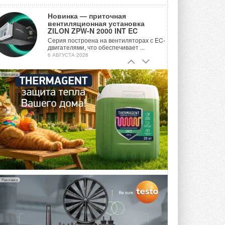
Новинка — приточная
вентиляционная установка
ZILON ZPW-N 2000 INT EC
Серия построена на вентиляторах с EC-
двигателями, что обеспечивает ...
6 АВГУСТА 2026
Учёные ЮУрГУ создали
Реклама
каскадную установку,
объединяющую солнечную и
геотермальную энергию
Природосберегающие технологии ...
6 АВГУСТА 2026
Для Арктики создали
технологию защиты
ветрогенераторов от аварий
Разработка учитывает влияние
мерзлоты, обледенения и снеговых ...
6 АВГУСТА 2026
Реклама
Гибридный тепловой насос PV/T
с одним общим испарителем
Исследователи предложили
конструкцию двухисточникового ...