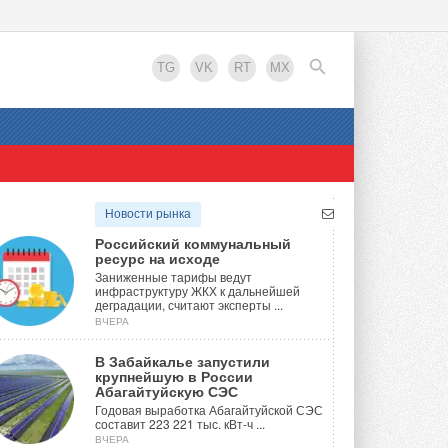
TG
VK
RT
MX
EN
Новости рынка
Российский коммунальный
ресурс на исходе
Заниженные тарифы ведут
инфраструктуру ЖКХ к дальнейшей
деградации, считают эксперты ...
ВЧЕРА
В Забайкалье запустили
крупнейшую в России
Абагайтуйскую СЭС
Годовая выработка Абагайтуйской СЭС
составит 223 221 тыс. кВт-ч ...
ВЧЕРА