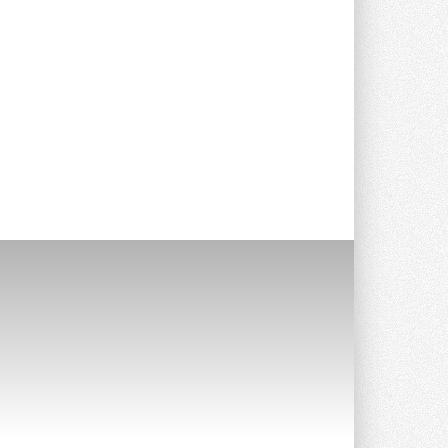
опроса Daikin о восприятии жары ...
28 ИЮЛЯ 2026
CDU производства LG прошёл
валидацию NVIDIA для ИИ-дата-
центров
Компания становится официальным
партнёром NVIDIA по системам ...
28 ИЮЛЯ 2026
В Великобритании предлагают
сделать кондиционирование
обязательным для новостроек
Либеральные демократы внесли
предложение оснащать все новые ...
1
28 ИЮЛЯ 2026
В Подмосковье запустят
производство холодильной
техники и теплообменного
оборудования
Проект реализует компания «ВЕЗА» ...
28 ИЮЛЯ 2026
Ридан объявил о старте продаж
автоматического
балансировочного клапана