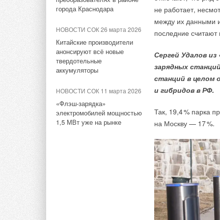
В этой теме еще нет комментариев
города Краснодара
не работает, несмот
между их данными и 
НОВОСТИ СОК 26 марта 2026
последние считают н
Добавить комментарий
Китайские производители
В первый день рабо
анонсируют всё новые
Сергей Удалов и
церемонии награжд
твердотельные
зарядных станций
Ваше имя *
Ваш E-mail *
аккумуляторы
В номинации «
КВА
станций в целом 
«ТРЕХКОМНАТНАЯ КВ
и гибридов в РФ.
НОВОСТИ СОК 11 марта 2026
того, жюри присуд
«Флэш-зарядка»
Текст комментария
Так, 19,
4
% парка пр
оптимальном бюд
электромобилей мощностью
1,5 МВт уже на рынке
на Москву — 1
7
%.
ЖК «REDSIDE» комп
В номинации «
КВАР
«ПЕНТХАУС В КЛУБ
и «ДВУХУРОВНЕВАЯ 
Также жюри присуд
умной квартиры
» 
ALFA.