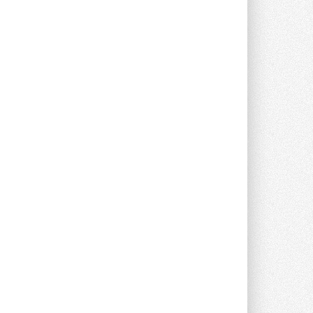
Краска для окон: как выбрать
состав, который не
растрескается после первой
зимы
Частые вопросы о краске для окон ...
30 ИЮЛЯ 2026
СИЭНПИ РУС представила
новую серию консольных
насосов NM
Усовершенствованная гидравлика
помогает снизить энергопотребление ...
30 ИЮЛЯ 2026
Группа «Теплолюкс» открыла
новую производственную
площадку
Открытие нового завода состоялось
сегодня в Мытищах ...
29 ИЮЛЯ 2026
Stiebel Eltron — спонсирует
международные соревнования
25 спортсменов, выступающих в
прыжках с трамплина и лыжном
двоеборье на международных ...
29 ИЮЛЯ 2026