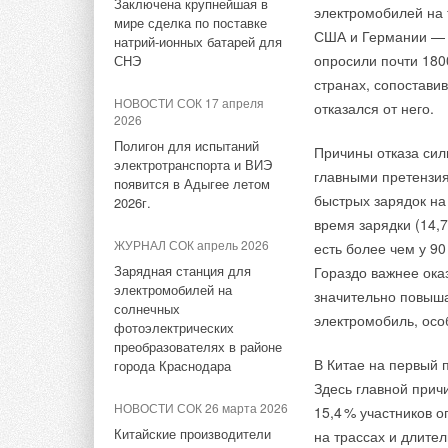
Заключена крупнейшая в
период 2026-2030 гг.
электромобилей на 
мире сделка по поставке
Earthrise применил
США и Германии — в
ЖУРНАЛ СОК июнь 2026
натрий-ионных батарей для
НОВОСТИ СОК 23 июля 2026
подключения (surplu
опросили почти 180
СНЭ
Свежий воздух без
В Дагестане ввели вторую
подключение через 
компромиссов: новые
странах, сопоставив
очередь крупнейшей в
приточно-вытяжные
Operator (MISO), к
НОВОСТИ СОК 17 апреля
отказался от него.
России ветроэлектростанции
установки SHUFT UniMAX
2026
способность, уже вы
для квартиры и частного
Полигон для испытаний
Причины отказа сил
дома
НОВОСТИ СОК 22 июля 2026
электротранспорта и ВИЭ
Это позволило запу
главными претензия
Цифры говорят сами
LONGi вновь установила
появится в Адыгее летом
процедуре — многие
быстрых зарядок на
ЖУРНАЛ СОК июнь 2026
мировой рекорд
2026г.
в экосистему Акаде
ожидают очереди на
эффективности тандемных
время зарядки (14,
Водонагреватель Royal
специалисты — мон
солнечных элементов —
Thermo Smalto Inverter:
ЖУРНАЛ СОК апрель 2026
есть более чем у 9
обращаются к базе 
35,5%
Генеральный директ
интеллект, стиль и
Зарядная станция для
Гораздо важнее ока
современные методи
энергоэффективность
демонстрирует прак
электромобилей на
значительно повыша
понимает: качестве
НОВОСТИ СОК 22 июля 2026
солнечных
счёт использования
электромобиль, осо
конкретного оборудо
НОВОСТИ СОК 30 мая 2026
Германия подключила более
фотоэлектрических
подход может стать
1 ГВт морской
преобразователях в районе
Royal Thermo получил
В Китае на первый 
ветроэнергетики за полгода
города Краснодара
сертификат «Сделано в
Компания уже плани
Здесь главной прич
России»
в Иллинойсе. В раз
НОВОСТИ СОК 21 июля 2026
НОВОСТИ СОК 26 марта 2026
15,
4
% участников о
мощностей с исполь
В КНР ввели в строй «самую
Китайские производители
на трассах и длител