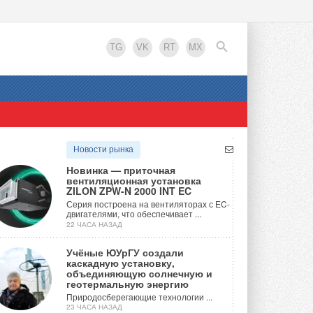
TG
VK
RT
MX
EN
Новости рынка
Новинка — приточная
вентиляционная установка
ZILON ZPW-N 2000 INT EC
Серия построена на вентиляторах с EC-
двигателями, что обеспечивает ...
22 ЧАСА НАЗАД
Учёные ЮУрГУ создали
каскадную установку,
объединяющую солнечную и
геотермальную энергию
Природосберегающие технологии ...
23 ЧАСА НАЗАД