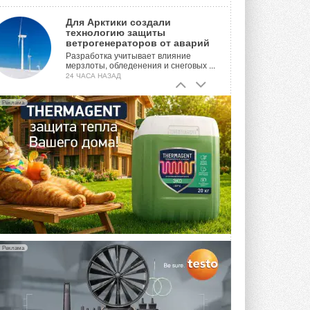
Для Арктики создали
технологию защиты
ветрогенераторов от аварий
Разработка учитывает влияние
мерзлоты, обледенения и снеговых ...
24 ЧАСА НАЗАД
Гибридный тепловой насос PV/T
Реклама
с одним общим испарителем
Исследователи предложили
конструкцию двухисточникового ...
ВЧЕРА
21-й ежегодный форум
«ЦОД-2026»
Мероприятие пройдет 2-3 сентября в
отеле Radisson Slavyanskaya. Форум
посетит более двух тысяч участников ...
ВЧЕРА
Реклама
Китайская Shenling представила
линейку тепловых насосов
«воздух-вода» на R290
Серия ThermaX R290 All-In-One
включает три модели ...