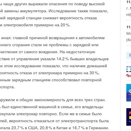
ar и Glacier Moraine Solar в округах Камберленд и Коулс,
11
ы чаще других выражали опасения по поводу высокой
ride of the Prairie Solar в округе Уилл, а также Tilton Solar
г.
й замены аккумулятора. Исследование также показало,
.
HE
ей зарядной станции снижает вероятность отказа
ки электромобиля примерно на 2
0
%.
11
це-президент по управлению активами Earthrise, сообщил,
Мо
аты работы станции соответствуют ожиданиям. Модель
 иная: главной причиной возвращения к автомобилям
(R
тации солнечной и газовой генерации функционирует так,
еннего сгорания стали не проблемы с зарядкой или
ь: солнечная энергия поступает в сеть, когда это
ечатления от самого вождения. На недостаточную
я станция берёт на себя нагрузку при снижении выработки
ствие от управления указали 14,
2
% бывших владельцев
и этом исследование показало, что наличие домашней
роятность отказа от электрокара примерно на 3
0
%,
енным зарядным станциям способствовал повторной
нспорта.
ружили и общую закономерность для всех трех стран.
Уведомления отключены
 был единственной машиной в семье, его владельцы
окупали электрокар повторно. Если же в семье было
лей, вероятность отказаться от электротранспорта была
игала 23,
7
% в США, 20,
8
% в Китае и 16,
7
% в Германии.