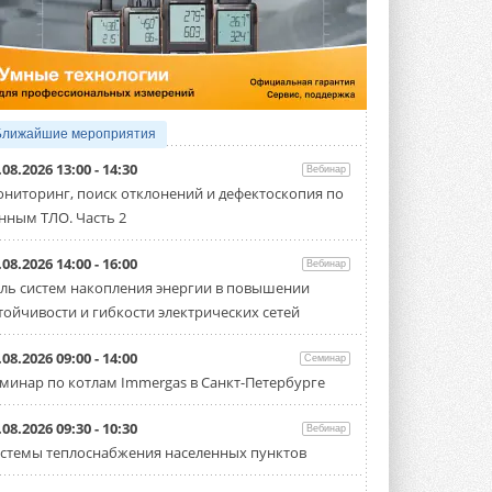
4 АВГУСТА 2026
Тепловые насосы в связке с
солнечной генерацией и
накопителем снижают
потребление на 60%
Исследователи из Италии установили ...
Ближайшие мероприятия
4 АВГУСТА 2026
.08.2026 13:00 - 14:30
Вебинар
«РУСКЛИМАТ Fest 2026» в Уфе
ниторинг, поиск отклонений и дефектоскопия по
собрал свыше 700 профи
нным ТЛО. Часть 2
климатической отрасли
Организатором выступил торгово-
производственный холдинг ...
.08.2026 14:00 - 16:00
Вебинар
3 АВГУСТА 2026
ль систем накопления энергии в повышении
тойчивости и гибкости электрических сетей
«Датарк» испытал модульный
ЦОД с плотностью 54 кВт на
стойку
.08.2026 09:00 - 14:00
Семинар
Испытания прошли на собственной
минар по котлам Immergas в Санкт-Петербурге
производственной площадке и были ...
3 АВГУСТА 2026
.08.2026 09:30 - 10:30
Вебинар
Samsung выпускает VRF-
стемы теплоснабжения населенных пунктов
систему DVM на R32
Линейка включает семь типоразмеров