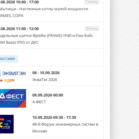
.08.2026 10:00 - 17:00
производительностью от 22,4 до 56 кВт.
Семинар
Суммарная длина трубопроводов ...
 Мытищи - Настенные котлы малой мощности
3 АВГУСТА 2026
RMES, COPA
«СиСофт Девелопмент» подвел
.08.2026 11:00 - 12:00
итоги конкурса студенческих
Вебинар
проектов «ТИМ-лидеры 2026»
дульные щитки Фрейм (FRAME) IP40 и Рам Бэйс
Новый сезон конкурса «ТИМ-лидеры»
AM Base) IP65 от ДКС
стартует уже в сентябре 2026 года ...
3 АВГУСТА 2026
Выставки
«Русклимат» укрепляет
партнёрство за Уралом
Президент Омского землячества в
08 - 10.09.2026
Москве Михаил Тимошенко посетил
ЭкваТэк 2026
Омск с трёхдневным рабочим визитом ...
31 ИЮЛЯ 2026
08.09.2026 00:00
Carrier модернизирует
А-ФЕСТ
флагманский чиллер AquaEdge
19XR
Чиллер получил новую версию,
10.09.2026 09:30 - 17:30
работающую на хладагенте R1234ze ...
31 ИЮЛЯ 2026
48-й Форум инженерных систем в
Москве
Mitsubishi расширяет