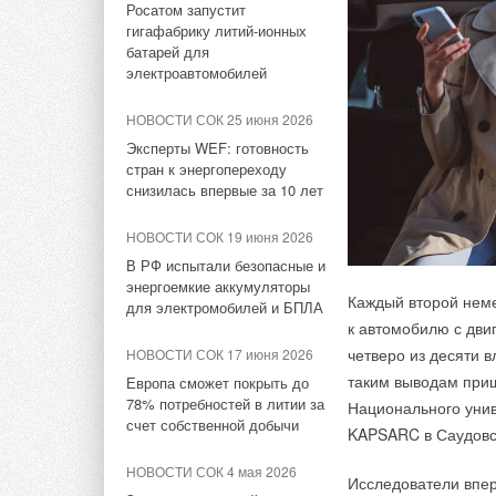
Росатом запустит
НОВОСТИ СОК 3 июля 2026
накопителем снижают
гигафабрику литий-ионных
Сегодня климатичес
потребление на 60%
Royal Thermo укрепляет
батарей для
трансформацию. Фу
технологическое лидерство:
электроавтомобилей
компания получила патент
НОВОСТИ СОК 31 июля 2026
мышление, точность
на новую разработку
США запретили
изменений стала
А
НОВОСТИ СОК 25 июня 2026
использование иностранных
промышленный хол
Эксперты WEF: готовность
НОВОСТИ СОК 26 июня 2026
инверторов
Thermo
,
Ballu
и
Shu
стран к энергопереходу
Российское качество
снизилась впервые за 10 лет
Фото: Interesting En
мирового уровня
НОВОСТИ СОК 30 июля 2026
Уже через месяц в России
НОВОСТИ СОК 19 июня 2026
Станция принадлежи
НОВОСТИ СОК 16 июня 2026
можно будет устанавливать
В РФ испытали безопасные и
солнечные панели в МКД
из Арлингтона (Вир
ЕВРАРОС и РЭЦ обсудили
энергоемкие аккумуляторы
возможности для роста
электропередачи газ
Каждый второй нем
для электромобилей и БПЛА
НОВОСТИ СОК 27 июля 2026
строительства новы
к автомобилю с дви
НОВОСТИ СОК 10 июня 2026
ВИЭ обойдут уголь по
солнечная ферма и
четверо из десяти 
НОВОСТИ СОК 17 июня 2026
выработке электроэнергии в
AURUS на ПМЭФ-2026:
таким выводам приш
Европа сможет покрыть до
текущем году
превосходство дизайна
В солнечные период
78% потребностей в литии за
Национального унив
счет собственной добычи
выработка солнечно
KAPSARC в Саудовс
НОВОСТИ СОК 24 июля 2026
НОВОСТИ СОК 9 июня 2026
газовая станция бы
Китай опубликовал план
Русклимат на ПМЭФ-2026:
НОВОСТИ СОК 4 мая 2026
энергоснабжения.
Исследователи впе
развития сектора ВИЭ на
инновации и партнёрства