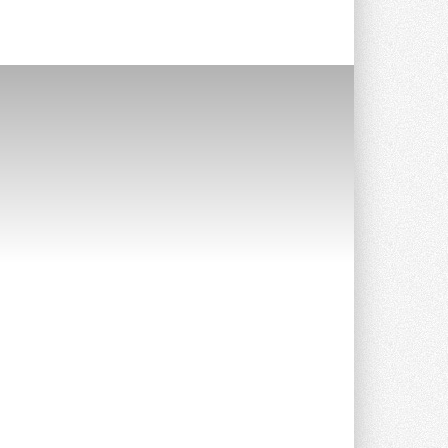
Новый фирменный магазин
Midea открылся в Сургуте
Компания «Даичи» совместно с
партнером «Энердрим» открыла новый
фирменный магазин Midea в Сургуте ...
29 ИЮЛЯ 2026
Токио — лидер по
интенсивности использования
кондиционеров
Данные получены в ходе очередного
опроса Daikin о восприятии жары ...
28 ИЮЛЯ 2026
CDU производства LG прошёл
валидацию NVIDIA для ИИ-дата-
центров
Компания становится официальным
партнёром NVIDIA по системам ...
28 ИЮЛЯ 2026
В Великобритании предлагают
сделать кондиционирование
обязательным для новостроек
Либеральные демократы внесли