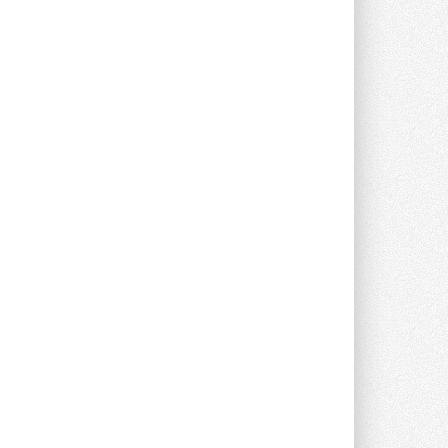
предложение оснащать все новые ...
1
28 ИЮЛЯ 2026
В Подмосковье запустят
производство холодильной
техники и теплообменного
оборудования
Проект реализует компания «ВЕЗА» ...
28 ИЮЛЯ 2026
Ридан объявил о старте продаж
автоматического
балансировочного клапана
Клапан APT‑R3 производится на заводе
в Лешково (Московская область) ...
27 ИЮЛЯ 2026
Шумоглушители собственного
производства от компании
TURKOV
Новая линейка пластинчатых
прямоугольных шумоглушителей ...
27 ИЮЛЯ 2026
Aquatherm Almaty 2026:
ключевая платформа для
развития инженерных систем