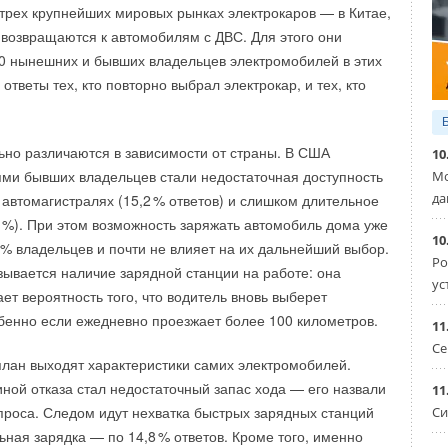
трех крупнейших мировых рынках электрокаров — в Китае,
а стратегию использования избыточного сетевого
озвращаются к автомобилям с ДВС. Для этого они
s interconnection). Вместо того чтобы запрашивать новое
0 нынешних и бывших владельцев электромобилей в этих
регионального оператора Midcontinent Independent System
 ответы тех, кто повторно выбрал электрокар, и тех, кто
омпания задействовала неиспользуемую пропускную
деленную газовой станции Gibson City.
ьно различаются в зависимости от страны. В США
10
стить проект гораздо быстрее, чем при стандартной
ми бывших владельцев стали недостаточная доступность
Мо
 за себя: более 100000 человек сегодня вовлечены
 проекты ветровой и солнечной энергетики годами
да
 автомагистралях (15,
2
% ответов) и слишком длительное
мии. Это не просто подписчики в соцсетях, а действующие
 подключение к сети.
7
%). При этом возможность заряжать автомобиль дома уже
тажники, инженеры, проектировщики. Они ежедневно
10
0
% владельцев и почти не влияет на их дальнейший выбор.
знаний Академии, участвуют в вебинарах и осваивают
ор Earthrise Джефф Хантер заявил, что проект
Ро
зывается наличие зарядной станции на работе: она
ки. ОВКЭС стала точкой притяжения для тех, кто
ус
тический способ расширения генерации электроэнергии за
ет вероятность того, что водитель вновь выберет
нный монтаж начинается с физики процессов и знания
 существующей инфраструктуры. По его словам, такой
бенно если ежедневно проезжает более 100 километров.
вания, а не с интуиции.
11
 образцом для будущего развития по всему региону.
Се
план выходят характеристики самих электромобилей.
рует применить эту стратегию в других проектах
иной отказа стал недостаточный запас хода — его назвали
11
работке находится около 1,5 ГВт новых солнечных
проса. Следом идут нехватка быстрых зарядных станций
Си
зованием той же схемы избыточного подключения. Среди
ьная зарядка — по 14,
8
% ответов. Кроме того, именно