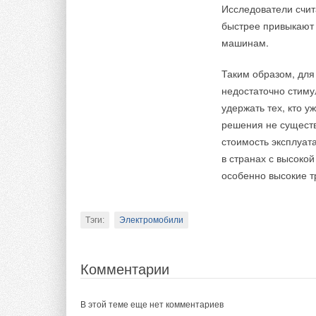
Исследователи счит
Добавить комментарий
быстрее привыкают 
машинам.
Ваше имя *
Ваш E-mail *
Таким образом, дл
недостаточно стиму
Текст комментария
удержать тех, кто у
решения не существ
стоимость эксплуат
в странах с высоко
особенно высокие т
Тэги:
Электромобили
Ключевое отличие
Монтажники работаю
оборудованием парт
Комментарии
«Русклимат», котор
отработки практиче
В этой теме еще нет комментариев