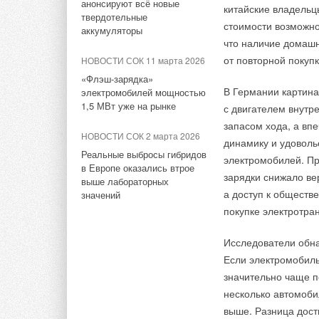
них — Northwest Sol
высоковольтную» СНЭ
анонсируют всё новые
китайские владельц
ёмкостью 9 ГВт*ч
твердотельные
Plum Valley Solar и P
стоимости возможно
аккумуляторы
в округе Вермилион
что наличие домашн
от повторной покуп
НОВОСТИ СОК 11 марта 2026
Скотт Халлеран, ви
«Флэш-зарядка»
что ранние результ
В Германии картина
электромобилей мощностью
совместной эксплуа
1,5 МВт уже на рынке
с двигателем внутр
как и предполагалос
запасом хода, а вп
возможно, а газова
НОВОСТИ СОК 2 марта 2026
динамику и удоволь
и росте спроса.
Реальные выбросы гибридов
электромобилей. Пр
в Европе оказались втрое
зарядки снижало ве
выше лабораторных
а доступ к обществ
значений
Тэги:
Солнечные электростанции
покупке электротра
Исследователи обна
Комментарии
Если электромобиль
значительно чаще п
В этой теме еще нет комментариев
несколько автомоби
выше. Разница дост