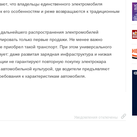
ают, что владельцы единственного электромобиля
к его особенностям и реже возвращаются к традиционным
я дальнейшего распространения электромобилей
лировать только первые продажи. Не менее важно
же приобрел такой транспорт. При этом универсального
ует: даже развитая зарядная инфраструктура и низкая
ации не гарантируют повторную покупку электрокара
й автомобильной культурой, где водители предъявляют
ребования к характеристикам автомобиля.
 обучения в ОВКЭС — прямая связь с производством
.
т не с абстрактными схемами, а с реальным
нёров. Ведущая роль здесь принадлежит холдингу
Уведомления отключены
ый предоставляет площадки и техническую базу для
ских навыков.