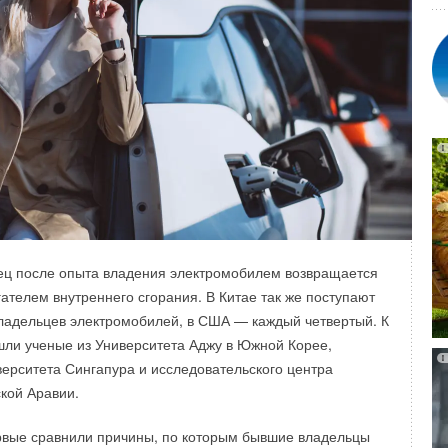
кая отрасль России переживает качественную
ндаментом профессии становятся инженерное
 и глубокая экспертиза в оборудовании. Центром этих
кадемия ОВКЭС
, а её ключевыми партнёрами —
динг
«Русклимат»
и его флагманские бренды:
Royal
ft
.
gineering
т независимому производителю энергии Earthrise Energy
гиния). Солнечные панели подключены к линиям
овой пиковой электростанции Gibson City. Вместо
ец после опыта владения электромобилем возвращается
х линий и получения отдельного сетевого подключения
гателем внутреннего сгорания. В Китае так же поступают
спользует уже существующую инфраструктуру.
владельцев электромобилей, в США — каждый четвертый. К
ли ученые из Университета Аджу в Южной Корее,
ы электростанция поставляет энергию в сеть. Когда
ерситета Сингапура и исследовательского центра
й энергии падает (особенно в периоды пикового спроса),
кой Аравии.
стро наращивает мощность, поддерживая стабильность
рвые сравнили причины, по которым бывшие владельцы