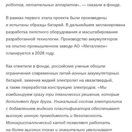
работу в условиях ограниченного пространства. Наружная
водоснабжения и водоотведения на объектах ЖКХ.
роботов, летательных аппаратов
», — сказали в фонде.
коническая и внутренняя цилиндрическая резьба позволяют
сократить расход уплотнительных материалов и ускорить
«
Порядок мониторинга и контроля устранения аварийных
В рамках первого этапа проекта были произведены
сборку соединений.
ситуаций и инцидентов позволит создать единую
и испытаны образцы батарей. В дальнейшем запланирована
систему мониторинга аварийности. Будет сформирован
разработка пилотного оборудования и масштабирование
Фитинги не требуют дополнительной защиты при контакте
единый подход к выявлению, регистрации, учету
разработанной технологии. Производство аккумуляторов
с агрессивными средами, включая штукатурку, стяжку,
и устранению аварийных ситуаций и инцидентов на всей
на опытно-промышленном заводе АО «Металлион»
монтажную пену и клеевые составы. Это упрощает монтаж
территории Российской Федерации, обеспечит
планируется в 2028 году.
инженерных систем на объектах различного назначения.
системный сбор и анализ данных об аварийности в сферах
теплоснабжения, водоснабжения, водоотведения
Как отметили в фонде, российские ученые обошли
Линейка включает около 100 позиций в 20 типоразмерах
и эксплуатации жилищного фонда, а также создать
ограничения современных литий-ионных аккумуляторных
от 3/8″ до 1″, что позволяет решать широкий спектр задач
основу для формирования достоверной статистики,
батарей, заменив жидкий электролит на квазитвердый,
при строительстве и модернизации объектов.
необходимой для планирования ремонтных программ
а также переработав конструкцию электродов. «
Мы
и модернизации коммунальной инфраструктуры
», —
комбинируем сразу три технических решения, которые
Каждый фитинг имеет уникальный код, с помощью которого
говорится в пояснительной записке.
дополняют друг друга. Уникальный состав электролита
можно проверить уникальность изделия через приложение
с добавлением жидкого пластификатора обеспечивает
Егор Щетинин, начальник цеха производственной
РЕХАУ. Про Качество
.
Кроме того, указывается в ней, единообразное правовое
высокую ионную проводимость и безопасность.
площадки:
регулирование в сферах теплоснабжения, водоснабжения
Монокристаллический катод позволяет работать
и водоотведения должно позволить синхронизировать
«
Производство и отгрузка такого крупного заказа — это
на более высоких токах и значительно увеличивает