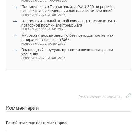
→
НОВОСТИ СОК 14 ИЮЛЯ 2026
Китайская Shenling представила линейку тепловых
→
→
Тепловые насосы в связке с солнечной генерацией и
насосов «воздух-вода» на R290
Постановление Правительства РФ №810 не решило
накопителем снижают потребление на 60%
НОВОСТИ СОК 4 АВГУСТА 2026
вопрос техприсоединения для несетевых компаний
НОВОСТИ СОК 4 АВГУСТА 2026
→
НОВОСТИ СОК 8 ИЮЛЯ 2026
Уведомления отключены
Тепловые насосы в связке с солнечной генерацией и
→
→
«РУСКЛИМАТ Fest 2026» в Уфе собрал свыше 700
накопителем снижают потребление на 60%
В Германии каждый второй владелец отказывается от
профи климатической отрасли
НОВОСТИ СОК 4 АВГУСТА 2026
повторной покупки электромобиля
Комментарии
НОВОСТИ СОК 3 АВГУСТА 2026
НОВОСТИ СОК 3 ИЮЛЯ 2026
→
Мировой спрос на энергию бьет рекорды: солнечная
генерация выросла на 30%
В этой теме еще нет комментариев
НОВОСТИ СОК 2 ИЮЛЯ 2026
→
Водородный аккумулятор с неограниченным сроком
хранения
НОВОСТИ СОК 1 ИЮЛЯ 2026
Добавить комментарий
Уведомления отключены
Уведомления отключены
Комментарии
Ваше имя *
Комментарии
В этой теме еще нет комментариев
В этой теме еще нет комментариев
Ваш E-mail *
Уведомления отключены
Комментарии
Добавить комментарий
Добавить комментарий
Текст комментария
Ваше имя *
В этой теме еще нет комментариев
Ваше имя *