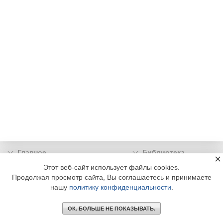
Главное
Библиотека
×
Подписка
Реклама
Этот веб-сайт использует файлы cookies.
Продолжая просмотр сайта, Вы соглашаетесь и принимаете
Информация
нашу
политику конфиденциальности
.
© 2002 - 2026 OOO Издательский дом «МЕДИА ТЕХНОЛОДЖИ» +7 (495) 665-00-
00
ОК. БОЛЬШЕ НЕ ПОКАЗЫВАТЬ.