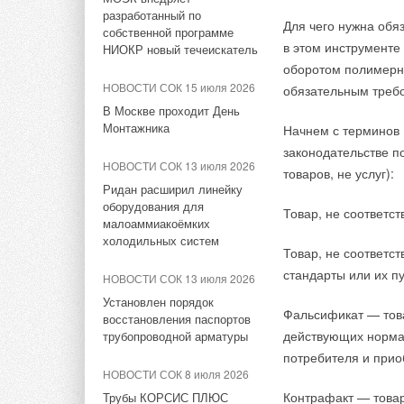
Один киловатт — эт
солнечные панели в МКД
слоёв ограждающих
разработанный по
Гендиректор «Экола
Для чего нужна об
конструкций здания при
прибора, например
собственной программе
смене функционального
предприятие сможет
в этом инструменте
НОВОСТИ СОК 28 июля 2026
в зависимости от е
НИОКР новый течеискатель
назначения помещений
контейнеров для от
оборотом полимерны
CDU производства LG
коммерческого испо
прошёл валидацию NVIDIA
и промышленного на
НОВОСТИ СОК 15 июля 2026
обязательным требо
новой технологии в
НОВОСТИ СОК 9 апреля 2026
для ИИ-дата-центров
продукции на предп
В Москве проходит День
Древесина, прошитая как
Монтажника
Начнем с терминов
Космический корабл
флекса (3
9
%), ПНД
ткань: новая технология,
НОВОСТИ СОК 27 июля 2026
законодательстве п
панель площадью 2 
меняющая прочность
ВИЭ обойдут уголь по
НОВОСТИ СОК 13 июля 2026
ИСТОЧНИК:
RUPEC
материалов
товаров, не услуг):
энергия будет прео
выработке электроэнергии в
Ридан расширил линейку
антенну на Земле. 
текущем году
оборудования для
НОВОСТИ СОК 1 апреля 2026
Товар, не соответс
со скоростью 28000
малоаммиакоёмких
На Урале создали
НОВОСТИ СОК 24 июля 2026
разнесены на рассто
холодильных систем
экологичный стройматериал
Товар, не соответс
Китай опубликовал план
обеспечения эффект
из отходов угольной
стандарты или их пу
развития сектора ВИЭ на
НОВОСТИ СОК 13 июля 2026
промышленности
период 2026-2030 гг.
По словам Идзичи,
Установлен порядок
Фальсификат — то
восстановления паспортов
минут, тогда как 
НОВОСТИ СОК 23 июля 2026
действующих норма
трубопроводной арматуры
в батарее несколь
В Дагестане ввели вторую
потребителя и прио
не ежесуточными.
очередь крупнейшей в
НОВОСТИ СОК 8 июля 2026
Комментарии
России ветроэлектростанции
Контрафакт — товар
Трубы КОРСИС ПЛЮС