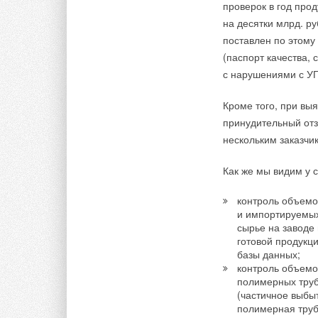
реальностью.
проверок в год про
на десятки млрд. ру
В прошлом году сп
поставлен по этому
технологического ин
(паспорт качества,
впервые передал со
с нарушениями с УПД
находится еще цела
солнечной энергети
Кроме того, при вы
принудительный отз
В отличие от бол
нескольким заказчи
на Земле, таких к
космические солн
Как же мы видим у 
непрерывно. Они н
контроль объемо
и импортируемых
Однако не все разд
сырье на заводе 
энергетики. В янва
готовой продукц
целесообразность э
базы данных;
контроль объемов
и сборки орбитальн
полимерных труб,
необходимое для эт
(частичное выбы
слишком дорогой. Ее
полимерная труб