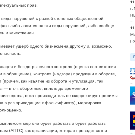
ляется частью проекта под названием OHISAMA (с
11
лектуальных прав.
ся как «Солнце»), планируется к запуску в 2025 году.
г.
 продемонстрировали беспроводную передачу солнечной
HE
е виды нарушений с разной степенью общественной
о стационарного источника. В декабре они планируют
афакт либо ложится на эти виды нарушений, либо вообще
11
с самолета. По словам Идзичи, самолет будет оснащен
ен и качественен.
Мо
 панелью, как и космический аппарат, и будет передавать
(R
ие от 5 до 7 км.
мевает ущерб одного бизнесмена другому и, возможно,
опасность.
й энергии в космосе, впервые описанная в 1968 году
программы «Аполлон» Питером Глейзером, долго
нацея и без до-рыночного контроля (оценка соответствия
фантастикой. Хотя теоретически это осуществимо,
и в обращение), контроля (надзора) продукции в обороте,
ь непрактичной и слишком дорогой из-за необходимости
 (причем, как изъятие из оборота и утилизация, так
мных конструкций на орбите для получения необходимой
 — в т.ч. оборотные, вплоть до временного
по словам экспертов, выступавших на конференции,
оизводства, пока производитель не скорректирует режимы
сь благодаря последним технологическим достижениям
аза в раз приводящие к фальсификату), маркировка
ости декарбонизации мировой энергетики для борьбы
полноценно.
та. Успехи в робототехнике, улучшение беспроводной
 самое главное, появление гигантской ракеты Starship
комплексом мер она будет работать и будет работать
гут сделать космическую солнечную энергетику
 нам (АПТС) как организации, которая проводит сотни