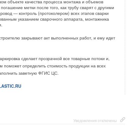
имость энергии с наземных солнечных или ветряных
овом объекте качества процесса монтажа и объемов
погашение метки после того, как трубу сварят с другими
авляет всего 5 центов за киловатт-час.
провод — контроль (протоколером) всех этапов сварки
ванным указанием сварочного аппарата, монтажника
лед производства космической солнечной энергии
и.
ых газов, выделяемые ракетами при запуске станций
ее менее экологичной по сравнению с земными
 строителю закрывают акт выполненных работ, и ему идет
имер, для вывода на орбиту гигаваттной космической
танции, такой как проект CASSIOPeiA, предложенный
й Space Solar, потребуется 68 ракет Starship.
ркировка сделает прозрачной все товарные потоки и,
м поможет определить стоимость продукции на всех
ECH.PLUS
наполнить заветную ФГИС ЦС.
LASTIC.RU
Уведомления отключены
Уведомления отключены