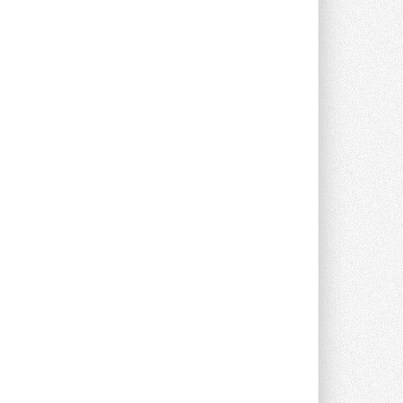
Краска для окон: как выбрать
состав, который не
растрескается после первой
зимы
Частые вопросы о краске для окон ...
30 ИЮЛЯ 2026
СИЭНПИ РУС представила
новую серию консольных
насосов NM
Усовершенствованная гидравлика
помогает снизить энергопотребление ...
30 ИЮЛЯ 2026
Группа «Теплолюкс» открыла
новую производственную
площадку
Открытие нового завода состоялось
сегодня в Мытищах ...
29 ИЮЛЯ 2026
Stiebel Eltron — спонсирует
международные соревнования
25 спортсменов, выступающих в
прыжках с трамплина и лыжном
двоеборье на международных ...
29 ИЮЛЯ 2026