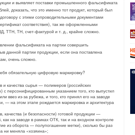
дукции и выявляет поставки промышленного фальсификата
блей, доказать, что это именно тот продукт, который был
утник, построенный инженерами Калифорнийского
 договору с этими сопроводительными документами
ститута в рамках миссии Space Solar Power Demonstrator,
 сертификат соответствия), так же оформленными
лнечную энергию из космоса. В стадии разработки
, ТТН, ТН, счет-фактурой и т. д., крайне сложно.
я серия демонстрационных проектов космической
ки.
явлении фальсификата на партии совершить
ыв данной партии продукции, если она поставлена
ьшинства возобновляемых источников энергии
кам, очень сложно.
ак солнечные батареи и ветряные электростанции,
ечные электростанции могли бы работать
себя обязательную цифровую маркировку?
е зависят от погоды и времени суток.
в и качества сырья — полимеров (российских
) с персонифицированным указанием того, кто выпустил
еляют оптимизм по поводу космической солнечной
или ввез из-за рубежа, и того, кто принял его на заводе
ре NASA опубликовало отчет, ставящий под сомнение
ии, — на этом этапе рождается маркировка и архитектура
той технологии. Сложность строительства, запуска
, качества (и безопасности) готовой продукции —
ых электростанций, а также огромное количество энергии,
 как на заводе в рамках ОТК, так и на входном контроле
их процессов, делают космическую солнечную энергию
тие из оборота — полупогашение метки), сколько бы раз
 себестоимость оценивается в 61 цент за киловатт-час,
а ни меняла «хозяина»;