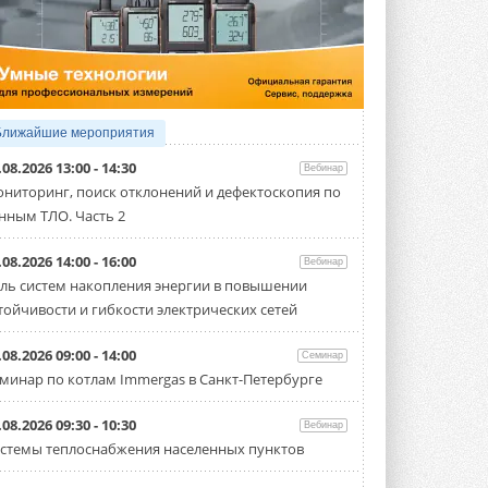
4 АВГУСТА 2026
Тепловые насосы в связке с
солнечной генерацией и
накопителем снижают
потребление на 60%
Исследователи из Италии установили ...
Ближайшие мероприятия
4 АВГУСТА 2026
.08.2026 13:00 - 14:30
Вебинар
«РУСКЛИМАТ Fest 2026» в Уфе
ниторинг, поиск отклонений и дефектоскопия по
собрал свыше 700 профи
нным ТЛО. Часть 2
климатической отрасли
Организатором выступил торгово-
производственный холдинг ...
.08.2026 14:00 - 16:00
Вебинар
3 АВГУСТА 2026
ль систем накопления энергии в повышении
тойчивости и гибкости электрических сетей
«Датарк» испытал модульный
ЦОД с плотностью 54 кВт на
стойку
.08.2026 09:00 - 14:00
Семинар
Испытания прошли на собственной
минар по котлам Immergas в Санкт-Петербурге
производственной площадке и были ...
3 АВГУСТА 2026
.08.2026 09:30 - 10:30
Вебинар
Samsung выпускает VRF-
стемы теплоснабжения населенных пунктов
систему DVM на R32
Линейка включает семь типоразмеров