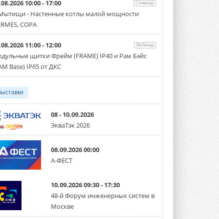
.08.2026 10:00 - 17:00
производительностью от 22,4 до 56 кВт.
Семинар
Суммарная длина трубопроводов ...
 Мытищи - Настенные котлы малой мощности
3 АВГУСТА 2026
RMES, COPA
«СиСофт Девелопмент» подвел
.08.2026 11:00 - 12:00
итоги конкурса студенческих
Вебинар
проектов «ТИМ-лидеры 2026»
дульные щитки Фрейм (FRAME) IP40 и Рам Бэйс
Новый сезон конкурса «ТИМ-лидеры»
AM Base) IP65 от ДКС
стартует уже в сентябре 2026 года ...
3 АВГУСТА 2026
Выставки
«Русклимат» укрепляет
партнёрство за Уралом
Президент Омского землячества в
08 - 10.09.2026
Москве Михаил Тимошенко посетил
ЭкваТэк 2026
Омск с трёхдневным рабочим визитом ...
31 ИЮЛЯ 2026
08.09.2026 00:00
Carrier модернизирует
А-ФЕСТ
флагманский чиллер AquaEdge
19XR
Чиллер получил новую версию,
10.09.2026 09:30 - 17:30
работающую на хладагенте R1234ze ...
31 ИЮЛЯ 2026
48-й Форум инженерных систем в
Москве
Mitsubishi расширяет