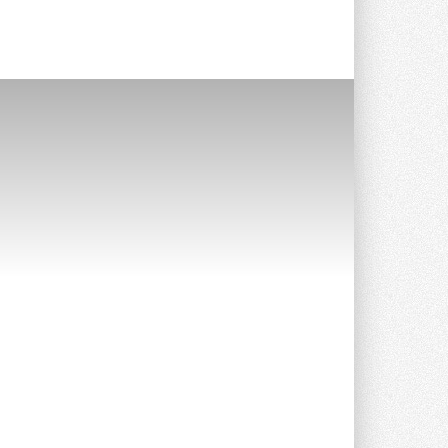
предложение оснащать все новые ...
1
28 ИЮЛЯ 2026
В Подмосковье запустят
производство холодильной
техники и теплообменного
оборудования
Проект реализует компания «ВЕЗА» ...
28 ИЮЛЯ 2026
Ридан объявил о старте продаж
автоматического
балансировочного клапана
Клапан APT‑R3 производится на заводе
в Лешково (Московская область) ...
27 ИЮЛЯ 2026
Шумоглушители собственного
производства от компании
TURKOV
Новая линейка пластинчатых
прямоугольных шумоглушителей ...
27 ИЮЛЯ 2026
Aquatherm Almaty 2026:
ключевая платформа для
развития инженерных систем