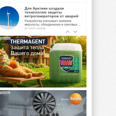
Для Арктики создали
технологию защиты
ветрогенераторов от аварий
Разработка учитывает влияние
мерзлоты, обледенения и снеговых ...
22 ЧАСА НАЗАД
Гибридный тепловой насос PV/T
Реклама
с одним общим испарителем
Исследователи предложили
конструкцию двухисточникового ...
ВЧЕРА
21-й ежегодный форум
«ЦОД-2026»
Мероприятие пройдет 2-3 сентября в
отеле Radisson Slavyanskaya. Форум
посетит более двух тысяч участников ...
ВЧЕРА
Реклама
Китайская Shenling представила
линейку тепловых насосов
«воздух-вода» на R290
Серия ThermaX R290 All-In-One
включает три модели ...