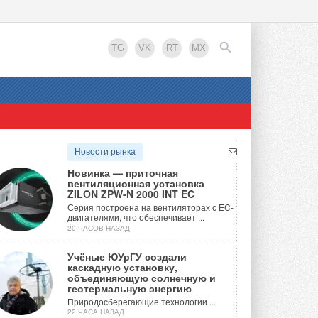
TG
VK
RT
MX
EN
Новости рынка
Новинка — приточная
вентиляционная установка
ZILON ZPW-N 2000 INT EC
Серия построена на вентиляторах с EC-
двигателями, что обеспечивает ...
20 ЧАСОВ НАЗАД
Учёные ЮУрГУ создали
каскадную установку,
объединяющую солнечную и
геотермальную энергию
Природосберегающие технологии ...
22 ЧАСА НАЗАД