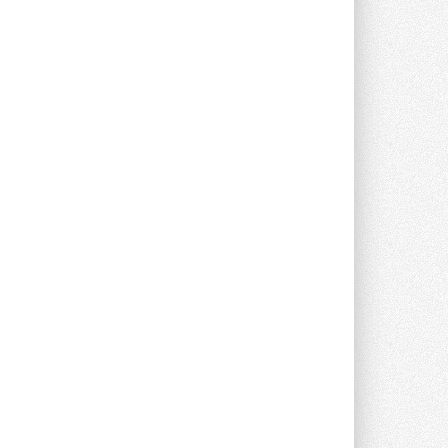
Новый фирменный магазин
Midea открылся в Сургуте
Компания «Даичи» совместно с
партнером «Энердрим» открыла новый
фирменный магазин Midea в Сургуте ...
29 ИЮЛЯ 2026
Токио — лидер по
интенсивности использования
кондиционеров
Данные получены в ходе очередного
опроса Daikin о восприятии жары ...
28 ИЮЛЯ 2026
CDU производства LG прошёл
валидацию NVIDIA для ИИ-дата-
центров
Компания становится официальным
партнёром NVIDIA по системам ...
28 ИЮЛЯ 2026
В Великобритании предлагают
сделать кондиционирование
обязательным для новостроек
Либеральные демократы внесли