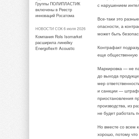
Миссия, которая яв
Группы ПОЛИПЛАСТИК
с нарушением интел
японского переводит
включены в Реестр
В этой теме еще нет комментариев
Исследователи уже
инноваций Росатома
Все-таки это разны
энергии на Земле с
опасности, а контр
НОВОСТИ СОК 6 июля 2026
Добавить комментарий
провести передачу 
может быть безопас
Компания Rols Isomarket
такой же солнечной
расширила линейку
энергию на расстоян
Контрафакт подразу
Ваше имя *
Ваш E-mail *
Energoflex® Acoustic
еще общественную 
Генерация солнечно
бывшим инженером 
Маркировка — не па
Текст комментария
считалась научной 
до выхода продукци
технология казалас
мер ответственности
строительства огро
и санкции — штрафы
мощности. Однако, 
приостановления пр
ситуация изменила
производства, из р
и острой необходим
не будет работать 
с изменением клима
передачи энергии и,
Но вместе со всем 
компании SpaceX мо
хорошо, потому что