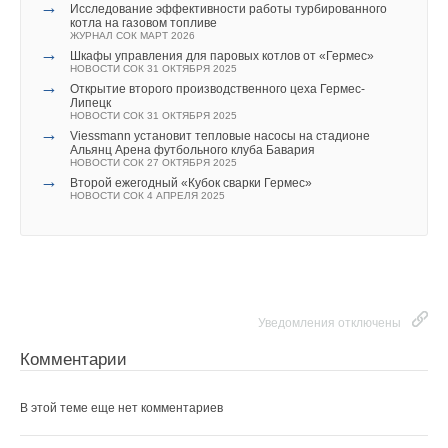
→
Исследование эффективности работы турбированного
ЖУРНАЛ СОК АВГУСТ 2026
Читайте по теме:
котла на газовом топливе
ЖУРНАЛ СОК МАРТ 2026
→
→
Шкафы управления для паровых котлов от «Гермес»
Обновлён ассортимент арматуры Ридан: новинки из
НОВОСТИ СОК 31 ОКТЯБРЯ 2025
нержавеющей стали
→
НОВОСТИ СОК 15 ЯНВАРЯ 2026
Открытие второго производственного цеха Гермес-
→
Липецк
РОВЕН представил серию компрессорно-
НОВОСТИ СОК 31 ОКТЯБРЯ 2025
конденсаторных блоков Basic Air
→
НОВОСТИ СОК 13 НОЯБРЯ 2025
Viessmann установит тепловые насосы на стадионе
Уведомления отключены
→
Альянц Арена футбольного клуба Бавария
Компания РОВЕН стала победителем в конкурсе RENGA
НОВОСТИ СОК 27 ОКТЯБРЯ 2025
в номинации BIM-проекты
Комментарии
→
НОВОСТИ СОК 30 ЯНВАРЯ 2023
Второй ежегодный «Кубок сварки Гермес»
→
НОВОСТИ СОК 4 АПРЕЛЯ 2025
Приточная установка гигиенического исполнения H1
НОВОСТИ СОК 29 ИЮЛЯ 2020
Марина
02-02-2018
→
Нанодефлектор ND
Оу, надо идти!
НОВОСТИ СОК 15 ИЮЛЯ 2020
→
Пострелиз: «Мир Климата – 2020» завершился на
Комментарий полезен?
высокой ноте
НОВОСТИ СОК 19 МАРТА 2020
ДА
НЕТ
→
Пресс-релиз выставки «Мир Климата-2020»
Уведомления отключены
НОВОСТИ СОК 6 МАРТА 2020
→
Вентиляторы тягодутьевые радиальные
Комментарии
НОВОСТИ СОК 21 ЯНВАРЯ 2020
→
Приточная установка RW-S
Добавить комментарий
НОВОСТИ СОК 21 ЯНВАРЯ 2020
→
В этой теме еще нет комментариев
Расширенная линейка смесительных узлов
НОВОСТИ СОК 11 ДЕКАБРЯ 2019
Ваше имя *