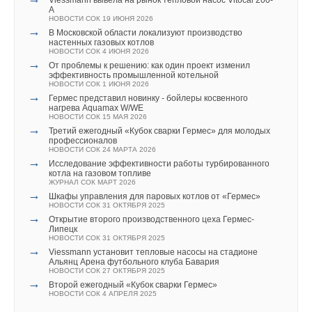
Viessmann вывела на рынок тепловой насос Vitocal 200-
A
Ваш E-mail *
НОВОСТИ СОК 19 ИЮНЯ 2026
→
В Московской области локализуют производство
настенных газовых котлов
НОВОСТИ СОК 4 ИЮНЯ 2026
Текст комментария
→
От проблемы к решению: как один проект изменил
эффективность промышленной котельной
НОВОСТИ СОК 1 ИЮНЯ 2026
→
Гермес представил новинку - бойлеры косвенного
нагрева Aquamax W/WE
НОВОСТИ СОК 15 МАЯ 2026
→
Третий ежегодный «Кубок сварки Гермес» для молодых
профессионалов
НОВОСТИ СОК 24 МАРТА 2026
→
Исследование эффективности работы турбированного
котла на газовом топливе
ЖУРНАЛ СОК МАРТ 2026
→
Шкафы управления для паровых котлов от «Гермес»
НОВОСТИ СОК 31 ОКТЯБРЯ 2025
→
Открытие второго производственного цеха Гермес-
Липецк
НОВОСТИ СОК 31 ОКТЯБРЯ 2025
→
Viessmann установит тепловые насосы на стадионе
Альянц Арена футбольного клуба Бавария
НОВОСТИ СОК 27 ОКТЯБРЯ 2025
→
Второй ежегодный «Кубок сварки Гермес»
НОВОСТИ СОК 4 АПРЕЛЯ 2025