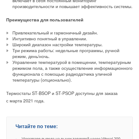
включает в себя постоянный мониторинг
→
Германия подключила более 1 ГВт морской
производительности и повышает эффективность системы.
ветроэнергетики за полгода
НОВОСТИ СОК 22 ИЮЛЯ 2026
→
В КНР ввели в строй «самую высоковольтную» СНЭ
Преимущества для пользователей
ёмкостью 9 ГВт*ч
НОВОСТИ СОК 21 ИЮЛЯ 2026
Уведомления отключены
Привлекательный и гармоничный дизайн.
Комментарии
Интуитивно понятный в управлении.
Широкий диапазон настройки температуры.
Три режима работы: недельные программы, ручной
В этой теме еще нет комментариев
режим, день/ночь.
Управление температурой в помещении, температурным
Уведомления отключены
режимом пола, а также осуществление информационного
Добавить комментарий
функционала с помощью радиодатчика уличной
Комментарии
температуры (опционально).
Ваше имя *
В этой теме еще нет комментариев
Термостаты ST-BSOP и ST-PSOP доступны для заказа
с марта 2021 года.
Ваш E-mail *
Добавить комментарий
Ваше имя *
Читайте по теме:
Текст комментария
→