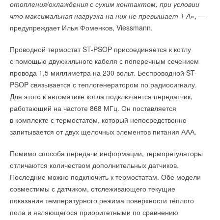
Соглашение с Ingka с Солар Системс в настоящее время
достигает 300 тыс тонн в месяц.
отопления/охлаждения с сухим контактом, при условии
Уведомления отключены
→
Компания PANOVA: Делаем рекуперацию доступной
подлежит утверждению ФАС, российским антимонопольным
что максимальная нагрузка на них не превышает 1 А
», —
НОВОСТИ СОК 24 МАРТА 2021
Комментарии
→
Правда, Америка не единственная страна, которая
органом.
Новинка — приточная вентиляционная установка ZILON
предупреждает Илья Фоменков, Viessmann.
ZPW-N 2000 INT EC
воспользовалась удачным моментом. КНР увеличил импорт
НОВОСТИ СОК 6 АВГУСТА 2026
Спрос со стороны иностранных (и не только) компаний,
→
угля также из Южной Африки и Колумбии. И это помимо
В этой теме еще нет комментариев
Для Арктики создали технологию защиты
Проводной термостат ST-PSOP присоединяется к котлу
ветрогенераторов от аварий
имеющих обязательства в области климата и развития
закупок у основных поставщиков: Индонезии, России и
с помощью двухжильного кабеля с поперечным сечением
НОВОСТИ СОК 6 АВГУСТА 2026
→
возобновляемых источников энергии, может стимулировать
Монголии.
Универсальный пульт Z037-5C0 от НЕВАТОМ
провода 1,5 миллиметра на 230 вольт. Беспроводной ST-
НОВОСТИ СОК 5 АВГУСТА 2026
Добавить комментарий
развитие сектора ВИЭ в Российской Федерации.
PSOP связывается с теплогенератором по радиосигналу.
→
21-й ежегодный форум «ЦОД-2026»
Китай, конечно, демонстрирует, что серьезно относится к
НОВОСТИ СОК 5 АВГУСТА 2026
Для этого к автоматике котла подключается передатчик,
Ваше имя *
Владимир Сидорович
достижению своих целей по нулевому углеродному следу. И
работающий на частоте 868 МГц. Он поставляется
даже сталелитейная промышленность страны намерена в
в комплекте с термостатом, который непосредственно
будущем отказаться от коксующегося угля. Но путь к этой
Ваш E-mail *
запитывается от двух щелочных элементов питания ААА.
цели будет долгим и ухабистым. И пока есть спрос,
Материалы по теме:
Ростовский магазин IKEA переходит
множество стран будут рады обеспечить предложение.
Помимо способа передачи информации, терморегуляторы
Уведомления отключены
на экологичное ГВС
отличаются количеством дополнительных датчиков.
Текст комментария
Комментарии
Последние можно подключить к термостатам. Обе модели
совместимы с датчиком, отслеживающего текущие
Читайте по теме:
В этой теме еще нет комментариев
показания температурного режима поверхности тёплого
ИСТОЧНИК:
RENEN.RU
→
пола и являющегося приоритетными по сравнению
Впервые на Heat&Power: Форум «Собственная
генерация»