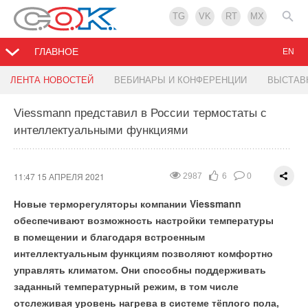
TG
VK
RT
MX
ГЛАВНОЕ
EN
IKEA инвестирует в 160 МВт солнечных
США могут предоставить КНР уголь взамен
Правительство готовит новую энергетическую
Пластинчатый перекрестноточный рекуператор
ЛЕНТА НОВОСТЕЙ
ВЕБИНАРЫ И КОНФЕРЕНЦИИ
ВЫСТАВ
электростанций в РФ
австралийского
стратегию
Viessmann представил в России термостаты с
14:22 14 АПРЕЛЯ 2021
2016
2
0
интеллектуальными функциями
11:21 15 АПРЕЛЯ 2021
15:12 14 АПРЕЛЯ 2021
14:51 14 АПРЕЛЯ 2021
2399
1545
1486
2
0
0
0
0
0
11:47 15 АПРЕЛЯ 2021
2987
6
0
Новые терморегуляторы компании Viessmann
обеспечивают возможность настройки температуры
в помещении и благодаря встроенным
интеллектуальным функциям позволяют комфортно
управлять климатом. Они способны поддерживать
заданный температурный режим, в том числе
отслеживая уровень нагрева в системе тёплого пола,