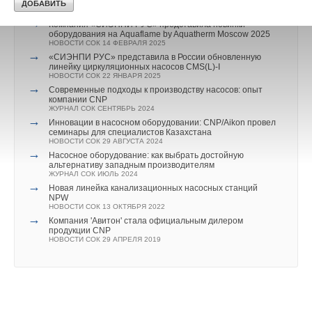
для реконструкции КНС
НОВОСТИ СОК 2 АПРЕЛЯ 2025
→
Компания «СИЭНПИ РУС» представила новинки
оборудования на Aquaflame by Aquatherm Moscow 2025
НОВОСТИ СОК 14 ФЕВРАЛЯ 2025
→
«СИЭНПИ РУС» представила в России обновленную
линейку циркуляционных насосов CMS(L)-I
НОВОСТИ СОК 22 ЯНВАРЯ 2025
→
Современные подходы к производству насосов: опыт
компании CNP
ЖУРНАЛ СОК СЕНТЯБРЬ 2024
→
Инновации в насосном оборудовании: CNP/Aikon провел
семинары для специалистов Казахстана
НОВОСТИ СОК 29 АВГУСТА 2024
→
Насосное оборудование: как выбрать достойную
альтернативу западным производителям
ЖУРНАЛ СОК ИЮЛЬ 2024
→
Новая линейка канализационных насосных станций
NPW
НОВОСТИ СОК 13 ОКТЯБРЯ 2022
→
Компания 'Авитон' стала официальным дилером
продукции CNP
НОВОСТИ СОК 29 АПРЕЛЯ 2019