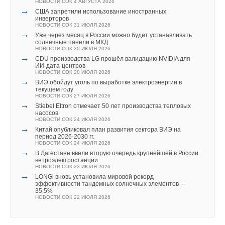
Также госаудиторы считают необходимым установить
результатами работы солнечной электростанции посреди
НОВОСТИ СОК 4 АВГУСТА 2026
→
США запретили использование иностранных
обязательные повышенные требования
пустыни? В настоящее время Африка отстает в развитии
инверторов
В этой теме еще нет комментариев
Текст комментария
к энергоэффективности жилья, строящегося
надежных электрических сетей. При транспортировке
НОВОСТИ СОК 31 ИЮЛЯ 2026
→
Уже через месяц в России можно будет устанавливать
с использованием мер господдержки.
энергии на большие расстояния по линиям электропередачи
солнечные панели в МКД
НОВОСТИ СОК 30 ИЮЛЯ 2026
и так наблюдается некоторый процент потерь мощности (до
Добавить комментарий
→
CDU производства LG прошёл валидацию NVIDIA для
В части проведения энергоэффективного капремонта СП
22,
8
%).
ИИ-дата-центров
отмечает наличие лишь одного механизма финансовой
Ваше имя *
НОВОСТИ СОК 28 ИЮЛЯ 2026
→
ВИЭ обойдут уголь по выработке электроэнергии в
поддержки — субсидии Фонда развития территорий
Вдобавок африканский регион политически нестабилен. Это
текущем году
на компенсацию части затрат на такие работы. Само по себе
делает большие инвестиции (например, солнечную ферму)
НОВОСТИ СОК 27 ИЮЛЯ 2026
→
Ваш E-mail *
Stiebel Eltron отмечает 50 лет производства тепловых
проведение таких работ госаудиторы считают
в этом районе рискованными.
насосов
эффективным — средний размер экономии расходов
НОВОСТИ СОК 24 ИЮЛЯ 2026
→
Китай опубликовал план развития сектора ВИЭ на
Неужели нам действительно нужно подмять под себя акры
на оплату «коммуналки» после его проведения оценивается
период 2026-2030 гг.
пустынных земель и нарушить их экосистему для
Текст комментария
НОВОСТИ СОК 24 ИЮЛЯ 2026
в 2
0
%. Но механизм поддержки охватил лишь
→
В Дагестане ввели вторую очередь крупнейшей в России
производства солнечной энергии? Какой бы образцовой ни
незначительную часть домов — за 2017–2022 годы
ветроэлектростанции
была идея получения большого количества энергии
НОВОСТИ СОК 23 ИЮЛЯ 2026
истрачено 410,6 млн руб. на 343 дома (0,0
2
% жилого
→
LONGi вновь установила мировой рекорд
от солнечных станций в пустыне, она все еще слишком
фонда). Сейчас этот инструмент и вовсе не работает — нет
эффективности тандемных солнечных элементов —
сложна, чтобы воплотить ее в жизнь. Но у нас есть
35,5%
финансирования. СП настаивает на разработке
НОВОСТИ СОК 22 ИЮЛЯ 2026
технологии, позволяющие нашим городам вырабатывать
альтернативных стимулов для собственников жилья
солнечную энергию.
и управляющих организаций к энергоэффективному