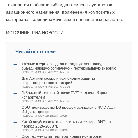
технологии в области гибридных силовых установок
которой будут использовать отработавшие аккумуляторы.
на пластик пищевую пленку из натурального протеина
Комментарии
Ваше имя *
авиационного назначения, применения композитных
Pramac будет использовать литий-ионные элементы от
шелка. Она помогает продуктам сохранять свежесть, при
материалов, аэродинамических и прочностных расчетов.
аккумуляторов Jaguar I-PACE.
этом полностью натуральна по составу. В отличие
В этой теме еще нет комментариев
от пластика, такой материал биоразлагаем. При желании его
Ваш E-mail *
ИСТОЧНИК: РИА НОВОСТИ
Mercedes тоже строит завод по переработке аккумуляторов
даже можно съесть.
для электромобилей в Германии, который, как ожидается,
Добавить комментарий
будет введен в эксплуатацию к 2023 году. Автоконцерн
Читайте по теме:
Текст комментария
планирует перерабатывать литий-ионные аккумуляторы
Ваше имя *
гибридных и электрических моделей Mercedes-Benz EQ,
→
Учёные ЮУрГУ создали каскадную установку,
объединяющую солнечную и геотермальную энергию
выделяя такое ценное сырье, как кобальт, никель, литий и
НОВОСТИ СОК 6 АВГУСТА 2026
графит.
→
Ваш E-mail *
Для Арктики создали технологию защиты
ветрогенераторов от аварий
НОВОСТИ СОК 6 АВГУСТА 2026
Денис Давыдов
→
Гибридный тепловой насос PV/T с одним общим
испарителем
Текст комментария
НОВОСТИ СОК 5 АВГУСТА 2026
Дун Минчжу уверена, что китайские предприятия внесут
→
CDU производства LG прошёл валидацию NVIDIA для
ИИ-дата-центров
больший вклад в гармоничный мир с помощью
Читайте по теме:
НОВОСТИ СОК 28 ИЮЛЯ 2026
→
технологических инноваций.
Китай опубликовал план развития сектора ВИЭ на
Обучение машин «умной» работе
период 2026-2030 гг.
→
Tesla открыла завод по производству систем накопления
НОВОСТИ СОК 24 ИЮЛЯ 2026
энергии в Китае
ИСТОЧНИК: GREE
→
Сколтех улучшил температурный мониторинг
НОВОСТИ СОК 12 ФЕВРАЛЯ 2025