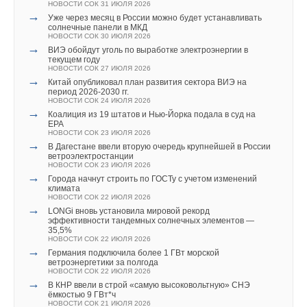
НОВОСТИ СОК 31 ИЮЛЯ 2026
→
Уже через месяц в России можно будет устанавливать
солнечные панели в МКД
НОВОСТИ СОК 30 ИЮЛЯ 2026
→
ВИЭ обойдут уголь по выработке электроэнергии в
текущем году
НОВОСТИ СОК 27 ИЮЛЯ 2026
→
Китай опубликовал план развития сектора ВИЭ на
период 2026-2030 гг.
НОВОСТИ СОК 24 ИЮЛЯ 2026
→
Коалиция из 19 штатов и Нью-Йорка подала в суд на
EPA
НОВОСТИ СОК 23 ИЮЛЯ 2026
→
В Дагестане ввели вторую очередь крупнейшей в России
ветроэлектростанции
НОВОСТИ СОК 23 ИЮЛЯ 2026
→
Города начнут строить по ГОСТу с учетом изменений
климата
НОВОСТИ СОК 22 ИЮЛЯ 2026
→
LONGi вновь установила мировой рекорд
эффективности тандемных солнечных элементов —
35,5%
НОВОСТИ СОК 22 ИЮЛЯ 2026
→
Германия подключила более 1 ГВт морской
ветроэнергетики за полгода
НОВОСТИ СОК 22 ИЮЛЯ 2026
→
В КНР ввели в строй «самую высоковольтную» СНЭ
ёмкостью 9 ГВт*ч
НОВОСТИ СОК 21 ИЮЛЯ 2026