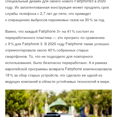
специальный дизайн для своего нового Fairphone3 в 2020
году. Их запатентованная конструкция может продлить срок
службы телефона с 2,7 лет до пяти, что приведет
к сокращению выбросов парниковых газов на 3
0
% за год.
Важно, что каждый Fairphone 3+ на 4
1
% состоит из
переработанного пластика — это прогресс по сравнению
с
9
% для Fairphone 3. В 2020 году Fairphone также успешно
отремонтировала около 4
0
% собранных старых
смартфонов. То, что не подходило для повторного
использования, было безопасно переработано. А в рамках
европейской программы возврата Fairphone компенсировала
1
8
% за сбор старых устройств, что сделало ее одной из
ведущих компаний в области устойчивых технологий в мире.