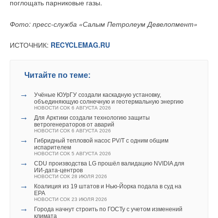
поглощать парниковые газы.
Фото: пресс-служба «Салым Петролеум Девелопмент»
ИСТОЧНИК:
RECYCLEMAG.RU
Читайте по теме:
→
Учёные ЮУрГУ создали каскадную установку,
объединяющую солнечную и геотермальную энергию
НОВОСТИ СОК 6 АВГУСТА 2026
→
Для Арктики создали технологию защиты
ветрогенераторов от аварий
НОВОСТИ СОК 6 АВГУСТА 2026
→
Гибридный тепловой насос PV/T с одним общим
испарителем
НОВОСТИ СОК 5 АВГУСТА 2026
→
CDU производства LG прошёл валидацию NVIDIA для
ИИ-дата-центров
НОВОСТИ СОК 28 ИЮЛЯ 2026
→
Коалиция из 19 штатов и Нью-Йорка подала в суд на
EPA
НОВОСТИ СОК 23 ИЮЛЯ 2026
→
Города начнут строить по ГОСТу с учетом изменений
климата