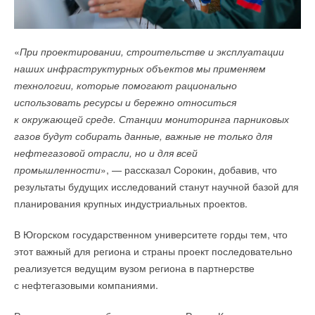
Уведомления отключены
«
При проектировании, строительстве и эксплуатации
Комментарии
наших инфраструктурных объектов мы применяем
технологии, которые помогают рационально
В этой теме еще нет комментариев
использовать ресурсы и бережно относиться
к окружающей среде. Станции мониторинга парниковых
Добавить комментарий
газов будут собирать данные, важные не только для
нефтегазовой отрасли, но и для всей
Ваше имя *
промышленности
», — рассказал Сорокин, добавив, что
результаты будущих исследований станут научной базой для
планирования крупных индустриальных проектов.
Ваш E-mail *
В Югорском государственном университете горды тем, что
этот важный для региона и страны проект последовательно
Текст комментария
реализуется ведущим вузом региона в партнерстве
с нефтегазовыми компаниями.