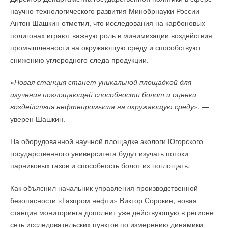
научно-технологического развития Минобрнауки России
При этом в АРВЭ ожидают, что по итогам текущего года эти
Антон Шашкин отметил, что исследования на карбоновых
три региона останутся лидерами по объему мощности
Читайте по теме:
полигонах играют важную роль в минимизации воздействия
возобновляемой генерации в России.
промышленности на окружающую среду и способствуют
→
Запорные клапаны Ридан для систем холодоснабжения
Совокупная установленная мощность возобновляемых
снижению углеродного следа продукции.
одобрены сертификатом РМРС
НОВОСТИ СОК 6 АВГУСТА 2026
источников энергии в России за январь — июнь 2025 года
→
Новые версии комбинированных балансировочных
«
Новая станция станет уникальной площадкой для
составила 6,64 ГВт, что на 7,
4
% больше, чем за
клапанов AQT‑R3
НОВОСТИ СОК 30 ИЮЛЯ 2026
изучения поглощающей способности болот и оценки
аналогичный период прошлого года, сообщали ранее
→
Ридан объявил о старте продаж автоматического
воздействия нефтепромысла на окружающую среду
», —
в ассоциации.
балансировочного клапана
НОВОСТИ СОК 27 ИЮЛЯ 2026
уверен Шашкин.
При этом в I полугодии 2025 года выработка электроэнергии
На оборудованной научной площадке экологи Югорского
ВИЭ сохранилась на уровне прошлого года — 7,1 млрд кВт-
государственного университета будут изучать потоки
ч. Ее доля в общем объеме произведенной за шесть
парниковых газов и способность болот их поглощать.
месяцев мощности также практически не изменилась
и составила 1,1
8
%.
Уведомления отключены
Как объяснил начальник управления производственной
Комментарии
безопасности «Газпром нефти» Виктор Сорокин, новая
ИСТОЧНИК:
ЭНЕРГОНЬЮС
станция мониторинга дополнит уже действующую в регионе
В этой теме еще нет комментариев
сеть исследовательских пунктов по измерению динамики