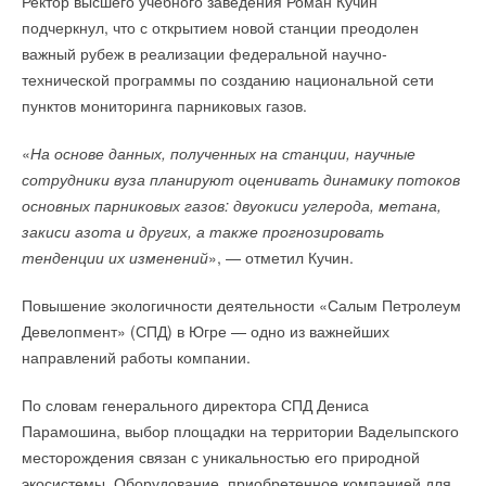
Ректор высшего учебного заведения Роман Кучин
подчеркнул, что с открытием новой станции преодолен
важный рубеж в реализации федеральной научно-
технической программы по созданию национальной сети
пунктов мониторинга парниковых газов.
«
На основе данных, полученных на станции, научные
сотрудники вуза планируют оценивать динамику потоков
основных парниковых газов: двуокиси углерода, метана,
закиси азота и других, а также прогнозировать
тенденции их изменений
», — отметил Кучин.
Повышение экологичности деятельности «Салым Петролеум
Девелопмент» (СПД) в Югре — одно из важнейших
направлений работы компании.
По словам генерального директора СПД Дениса
Парамошина, выбор площадки на территории Ваделыпского
месторождения связан с уникальностью его природной
экосистемы. Оборудование, приобретенное компанией для