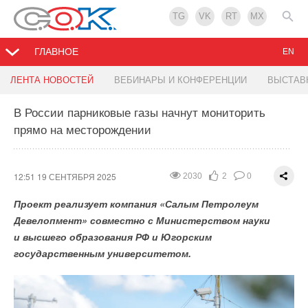
TG
VK
RT
MX
ГЛАВНОЕ
EN
Ставрополье — лидер РФ по установленной
Новый инструмент для проектировщиков и
ЛЕНТА НОВОСТЕЙ
ВЕБИНАРЫ И КОНФЕРЕНЦИИ
ВЫСТАВ
мощности ВИЭ-генерации
инженеров: АУУ Select
В России парниковые газы начнут мониторить
прямо на месторождении
12:51 19 СЕНТЯБРЯ 2025
12:50 19 СЕНТЯБРЯ 2025
1926
1706
2
1
0
0
12:51 19 СЕНТЯБРЯ 2025
2030
2
0
Проект реализует компания «Салым Петролеум
Девелопмент» совместно с Министерством науки
и высшего образования РФ и Югорским
государственным университетом.