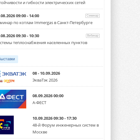
тойчивости и гибкости электрических сетей
Организатором выступил торгово-
производственный холдинг ...
3 АВГУСТА 2026
.08.2026 09:00 - 14:00
Семинар
минар по котлам Immergas в Санкт-Петербурге
«Датарк» испытал модульный
ЦОД с плотностью 54 кВт на
стойку
.08.2026 09:30 - 10:30
Вебинар
Испытания прошли на собственной
стемы теплоснабжения населенных пунктов
производственной площадке и были ...
3 АВГУСТА 2026
Выставки
Samsung выпускает VRF-
систему DVM на R32
Линейка включает семь типоразмеров
08 - 10.09.2026
производительностью от 22,4 до 56 кВт.
ЭкваТэк 2026
Суммарная длина трубопроводов ...
3 АВГУСТА 2026
08.09.2026 00:00
«СиСофт Девелопмент» подвел
А-ФЕСТ
итоги конкурса студенческих
проектов «ТИМ-лидеры 2026»
Новый сезон конкурса «ТИМ-лидеры»
10.09.2026 09:30 - 17:30
стартует уже в сентябре 2026 года ...
3 АВГУСТА 2026
48-й Форум инженерных систем в
Москве
«Русклимат» укрепляет