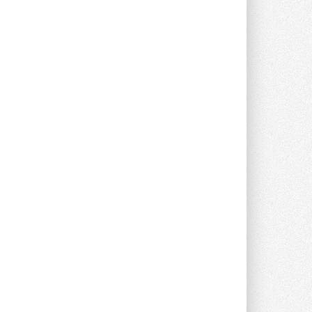
Уже через месяц в России
можно будет устанавливать
солнечные панели в МКД
С 1 сентября снимается запрет на
микрогенерацию в многоквартирных ...
30 ИЮЛЯ 2026
Канальные вентиляторы с ЕС-
двигателями Sysimple TRS EC
Poti
Новинка от Системэйр —
прямоугольный канальный ...
30 ИЮЛЯ 2026
Краска для окон: как выбрать
состав, который не
растрескается после первой
зимы
Частые вопросы о краске для окон ...
30 ИЮЛЯ 2026
СИЭНПИ РУС представила
новую серию консольных
насосов NM
Усовершенствованная гидравлика
помогает снизить энергопотребление ...
30 ИЮЛЯ 2026