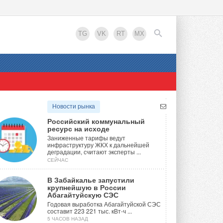
TG
VK
RT
MX
EN
Новости рынка
Российский коммунальный
ресурс на исходе
Заниженные тарифы ведут
инфраструктуру ЖКХ к дальнейшей
деградации, считают эксперты ...
СЕЙЧАС
В Забайкалье запустили
крупнейшую в России
Абагайтуйскую СЭС
Годовая выработка Абагайтуйской СЭС
составит 223 221 тыс. кВт-ч ...
5 ЧАСОВ НАЗАД