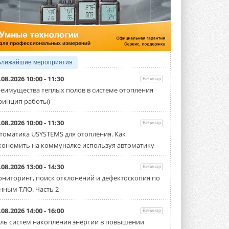
5 АВГУСТА 2026
21-й ежегодный форум
«ЦОД-2026»
Мероприятие пройдет 2-3 сентября в
отеле Radisson Slavyanskaya. Форум
посетит более двух тысяч участников ...
Ближайшие мероприятия
5 АВГУСТА 2026
.08.2026 10:00 - 11:30
Вебинар
Китайская Shenling представила
еимущества теплых полов в системе отопления
линейку тепловых насосов
ринцип работы)
«воздух-вода» на R290
Серия ThermaX R290 All-In-One
включает три модели ...
.08.2026 10:00 - 11:30
Вебинар
4 АВГУСТА 2026
томатика USYSTEMS для отопления. Как
кономить на коммуналке используя автоматику
Тепловые насосы в связке с
солнечной генерацией и
накопителем снижают
.08.2026 13:00 - 14:30
Вебинар
потребление на 60%
ниторинг, поиск отклонений и дефектоскопия по
Исследователи из Италии установили ...
нным ТЛО. Часть 2
4 АВГУСТА 2026
«РУСКЛИМАТ Fest 2026» в Уфе
.08.2026 14:00 - 16:00
Вебинар
собрал свыше 700 профи
ль систем накопления энергии в повышении
климатической отрасли