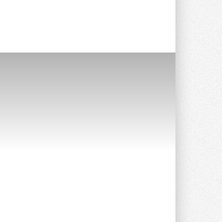
Группа «Теплолюкс» открыла
новую производственную
площадку
Открытие нового завода состоялось
сегодня в Мытищах ...
29 ИЮЛЯ 2026
Stiebel Eltron — спонсирует
международные соревнования
25 спортсменов, выступающих в
прыжках с трамплина и лыжном
двоеборье на международных ...
29 ИЮЛЯ 2026
Новый фирменный магазин
Midea открылся в Сургуте
Компания «Даичи» совместно с
партнером «Энердрим» открыла новый
фирменный магазин Midea в Сургуте ...
29 ИЮЛЯ 2026
Токио — лидер по
интенсивности использования
кондиционеров
Данные получены в ходе очередного