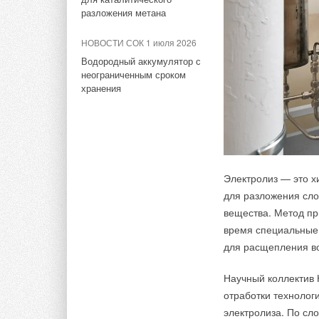
солнечных элементов —
объявила о расширении
разложения метана
35,5%
ассортимента контакторов
ИСТОЧНИК: ELEC.
НОВОСТИ СОК 1 июля 2026
Водородный аккумулятор с
Тэги:
Солнечные коллекторы, панели
Тэги:
Систэм Электрик (Systeme Electric)
Бренд DEK
неограниченным сроком
хранения
Комментарии
Комментарии
В этой теме еще нет комментариев
В этой теме еще нет комментариев
Электролиз — это х
для разложения сло
Добавить комментарий
Добавить комментарий
вещества. Метод пр
время специальные
Ваше имя *
Ваш E-mail *
Ваше имя *
Ваш E-mail *
для расщепления в
Научный коллектив
Текст комментария
отработки технолог
Текст комментария
электролиза. По сл