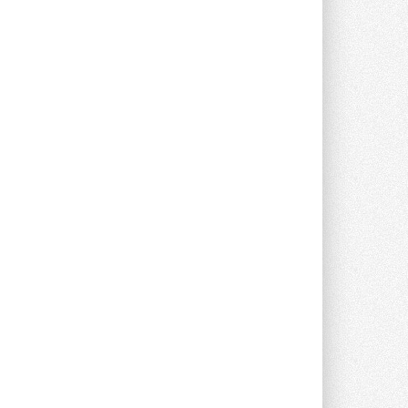
опроса Daikin о восприятии жары ...
28 ИЮЛЯ 2026
CDU производства LG прошёл
валидацию NVIDIA для ИИ-дата-
центров
Компания становится официальным
партнёром NVIDIA по системам ...
28 ИЮЛЯ 2026
В Великобритании предлагают
сделать кондиционирование
обязательным для новостроек
Либеральные демократы внесли
предложение оснащать все новые ...
1
28 ИЮЛЯ 2026
В Подмосковье запустят
производство холодильной
техники и теплообменного
оборудования
Проект реализует компания «ВЕЗА» ...
28 ИЮЛЯ 2026
Ридан объявил о старте продаж
автоматического
балансировочного клапана