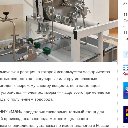
ус
RU
11
Се
raft
Электрика, установочные изделия
11
Си
Уведомления отключены
Уведомления отключены
имическая реакция, в которой используется электричество
жных веществ на сингулярные или другие сложные
игоден к широкому спектру веществ, но в настоящее
 устройства — электролизеры — чаще всего применяются
оды с получением водорода.
 НИУ «МЭИ» представил экспериментальный стенд для
ий производства водорода методом щелочного
овам специалистов, установка не имеет аналогов в России