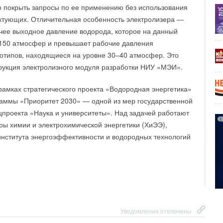
 покрыть запросы по ее применению без использования
ктующих. Отличительная особенность электролизера —
ее выходное давление водорода, которое на данный
 150 атмосфер и превышает рабочие давления
отипов, находящиеся на уровне 30–40 атмосфер. Это
рукция электролизного модуля разработки НИУ «МЭИ».
рамках стратегического проекта «Водородная энергетика»
аммы «Приоритет 2030« — одной из мер государственной
цпроекта «Наука и университеты». Над задачей работают
ы химии и электрохимической энергетики (ХиЭЭ),
института энергоэффективности и водородных технологий
Уведомления отключены