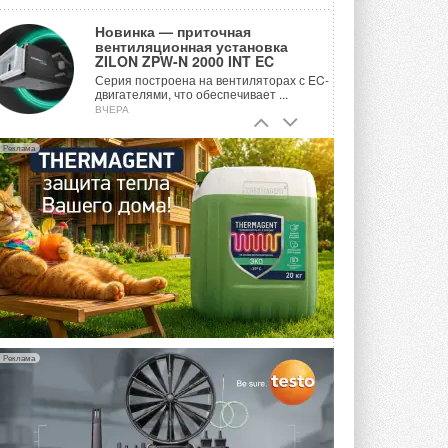
Новинка — приточная
вентиляционная установка
ZILON ZPW-N 2000 INT EC
Серия построена на вентиляторах с EC-
двигателями, что обеспечивает ...
ВЧЕРА
Учёные ЮУрГУ создали
Реклама
каскадную установку,
объединяющую солнечную и
геотермальную энергию
Природосберегающие технологии ...
ВЧЕРА
Для Арктики создали
технологию защиты
ветрогенераторов от аварий
Разработка учитывает влияние
мерзлоты, обледенения и снеговых ...
ВЧЕРА
Реклама
Гибридный тепловой насос PV/T
с одним общим испарителем
Исследователи предложили
конструкцию двухисточникового ...