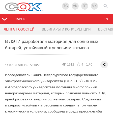
TG
VK
RT
MX
ГЛАВНОЕ
EN
Энергетики Беларуси все более активно
Минэнерго США выделило $26 млн на
Зачем мониторить качество смазочных
У китайского рынка VRF-систем есть потенциал
На стройплощадке Труновской ВЭС началась
ЛЕНТА НОВОСТЕЙ
ВЕБИНАРЫ И КОНФЕРЕНЦИИ
ВЫСТАВ
используют БПЛА
финансирование проектов ВИЭ
материалов на ВЭУ?
для дальнейшего роста
заливка фундаментов ВЭУ
В ЛЭТИ разработали материал для солнечных
батарей, устойчивый к условиям космоса
11:29 05 АВГУСТА 2022
11:28 05 АВГУСТА 2022
11:24 05 АВГУСТА 2022
11:19 05 АВГУСТА 2022
14:24 04 АВГУСТА 2022
2044
1585
2078
2596
1958
6
1
4
2
2
0
0
0
0
0
11:37 05 АВГУСТА 2022
1912
4
0
Исследователи Санкт-Петербургского государственного
электротехнического университета (СПбГЭТУ) «ЛЭТИ»
и Алферовского университета получили многослойный
наноразмерный материал, который позволил повысить КПД
преобразования энергии солнечных батарей. Созданный
материал устойчив к агрессивным средам, в том числе
к космическим условиям, сообщила в среду пресс-служба