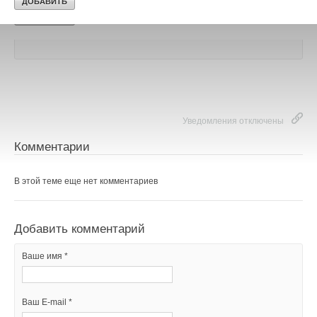
→
«VRF — это просто»: «Даичи» обучила более 80
специалистов в рамках семинаров по системам Midea
ATOM
НОВОСТИ СОК 4 ДЕКАБРЯ 2025
Уведомления отключены
Комментарии
В этой теме еще нет комментариев
Добавить комментарий
Ваше имя *
Ваш E-mail *