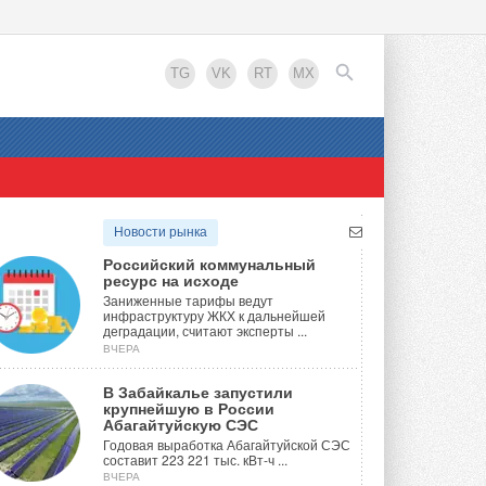
TG
VK
RT
MX
EN
Новости рынка
Российский коммунальный
ресурс на исходе
Заниженные тарифы ведут
инфраструктуру ЖКХ к дальнейшей
деградации, считают эксперты ...
ВЧЕРА
В Забайкалье запустили
крупнейшую в России
Абагайтуйскую СЭС
Годовая выработка Абагайтуйской СЭС
составит 223 221 тыс. кВт-ч ...
ВЧЕРА