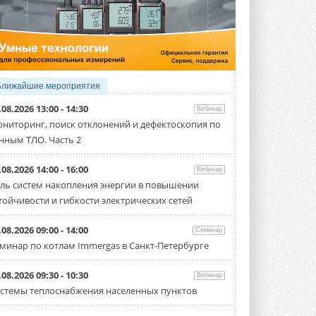
5 АВГУСТА 2026
21-й ежегодный форум
«ЦОД-2026»
Мероприятие пройдет 2-3 сентября в
отеле Radisson Slavyanskaya. Форум
посетит более двух тысяч участников ...
Ближайшие мероприятия
5 АВГУСТА 2026
.08.2026 13:00 - 14:30
Вебинар
Китайская Shenling представила
ниторинг, поиск отклонений и дефектоскопия по
линейку тепловых насосов
нным ТЛО. Часть 2
«воздух-вода» на R290
Серия ThermaX R290 All-In-One
включает три модели ...
.08.2026 14:00 - 16:00
Вебинар
4 АВГУСТА 2026
ль систем накопления энергии в повышении
тойчивости и гибкости электрических сетей
Тепловые насосы в связке с
солнечной генерацией и
накопителем снижают
.08.2026 09:00 - 14:00
Семинар
потребление на 60%
минар по котлам Immergas в Санкт-Петербурге
Исследователи из Италии установили ...
4 АВГУСТА 2026
.08.2026 09:30 - 10:30
Вебинар
«РУСКЛИМАТ Fest 2026» в Уфе
стемы теплоснабжения населенных пунктов
собрал свыше 700 профи
климатической отрасли