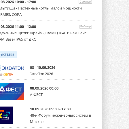
.08.2026 10:00 - 17:00
Семинар
Организатором выступил торгово-
производственный холдинг ...
 Мытищи - Настенные котлы малой мощности
3 АВГУСТА 2026
RMES, COPA
«Датарк» испытал модульный
.08.2026 11:00 - 12:00
ЦОД с плотностью 54 кВт на
Вебинар
стойку
дульные щитки Фрейм (FRAME) IP40 и Рам Бэйс
Испытания прошли на собственной
AM Base) IP65 от ДКС
производственной площадке и были ...
3 АВГУСТА 2026
Выставки
Samsung выпускает VRF-
систему DVM на R32
Линейка включает семь типоразмеров
08 - 10.09.2026
производительностью от 22,4 до 56 кВт.
ЭкваТэк 2026
Суммарная длина трубопроводов ...
3 АВГУСТА 2026
08.09.2026 00:00
«СиСофт Девелопмент» подвел
А-ФЕСТ
итоги конкурса студенческих
проектов «ТИМ-лидеры 2026»
Новый сезон конкурса «ТИМ-лидеры»
10.09.2026 09:30 - 17:30
стартует уже в сентябре 2026 года ...
3 АВГУСТА 2026
48-й Форум инженерных систем в
Москве
«Русклимат» укрепляет