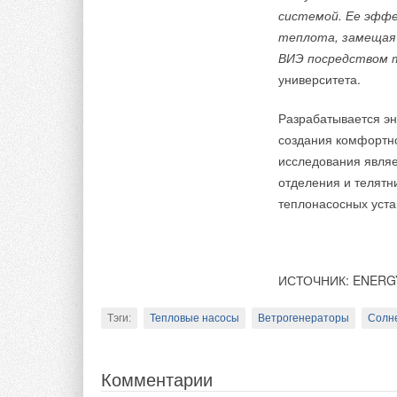
системой. Ее эфф
теплота, замещая 
ВИЭ посредством т
университета.
Разрабатывается э
создания комфортн
исследования являе
отделения и телятн
теплонасосных уста
ИСТОЧНИК: ENERG
Тэги:
Тепловые насосы
Ветрогенераторы
Солн
Радиаторы LEMAX P
Комментарии
в электростатическ