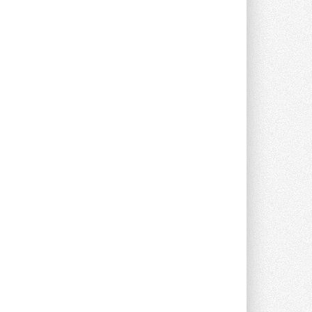
Краска для окон: как выбрать
состав, который не
растрескается после первой
зимы
Частые вопросы о краске для окон ...
30 ИЮЛЯ 2026
СИЭНПИ РУС представила
новую серию консольных
насосов NM
Усовершенствованная гидравлика
помогает снизить энергопотребление ...
30 ИЮЛЯ 2026
Группа «Теплолюкс» открыла
новую производственную
площадку
Открытие нового завода состоялось
сегодня в Мытищах ...
29 ИЮЛЯ 2026
Stiebel Eltron — спонсирует
международные соревнования
25 спортсменов, выступающих в
прыжках с трамплина и лыжном
двоеборье на международных ...
29 ИЮЛЯ 2026