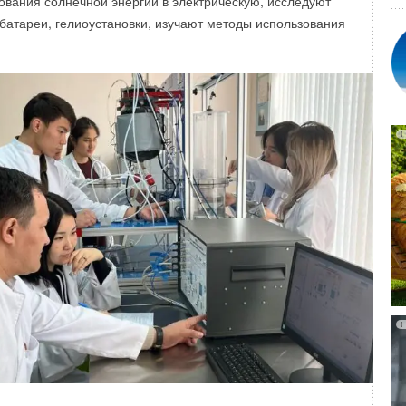
вания солнечной энергии в электрическую, исследуют
щью системы электронного мониторинга, человек
вода PRO AQUA COMFORT. Новинка представлена в Ø 50
батареи, гелиоустановки, изучают методы использования
только при необходимости обслуживания. В сумме
ощность завода составляет 1,2 млн радиаторов в год.
рсальный отвод PRO AQUA COMFORT ― соединительный
ионной системы, предназначенный для изменения
ли создания изгибов в системе. Трубы и фитинги PRO
ственная и надежная линейка для комплектации систем
ации, которую выпускает российский завод «ПРО АКВА»
дукции PRO AQUA COMFORT:
ке
азованию засоров
живать механические удары
роабразивному износу и агрессивным средам
кие характеристики PRO AQUA COMFORT:
бочая температура: +9
5
°C
пропилен