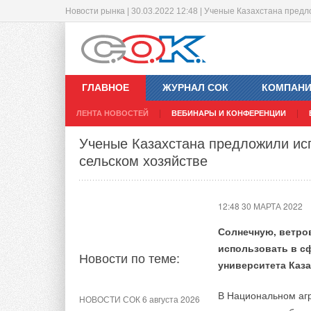
Новости рынка | 30.03.2022 12:48 | Ученые Казахстана пред
Где производятся радиаторы SAN
Новинка: Поворотный универсал
12:43 30 МАРТА 2022
12:40 30 МАРТА 2022
ГЛАВНОЕ
ЖУРНАЛ СОК
КОМПАН
В компании САНЕКС
ЛЕНТА НОВОСТЕЙ
ВЕБИНАРЫ И КОНФЕРЕНЦИИ
системы отопления,
Новости по теме:
Новости по теме:
пойдет о радиатор
Ученые Казахстана предложили ис
Таганрог, в Ростовс
сельском хозяйстве
НОВОСТИ СОК 3 марта 2026
НОВОСТИ СОК 21 января 2026
Совсем скоро комп
Aquaflame 2026: ЛЕМАКС
Новинка: зональный
мощное предприятие
коммуникатор PRO AQUA
12:48 30 МАРТА 2022
по производству бы
ЖУРНАЛ СОК сентябрь 2024
Солнечную, ветро
НОВОСТИ СОК 11 августа
радиаторов.
«Лемакс» — современные
2023
использовать в сф
решения для
Новости по теме:
Новое видео уже на YouTube-
энергоэффективного
университета Каза
Радиаторы LEMAX
канале PRO AQUA
отопления
на новейшей произв
В Национальном аг
признан лидером св
НОВОСТИ СОК 6 августа 2026
Компания «Про Ак
НОВОСТИ СОК 9 августа 2023
НОВОСТИ СОК 30 мая 2023