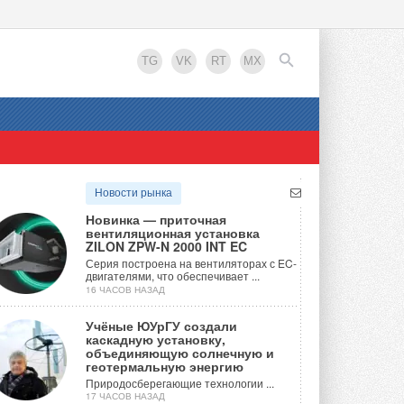
TG
VK
RT
MX
EN
Новости рынка
Новинка — приточная
вентиляционная установка
ZILON ZPW-N 2000 INT EC
Серия построена на вентиляторах с EC-
двигателями, что обеспечивает ...
16 ЧАСОВ НАЗАД
Учёные ЮУрГУ создали
каскадную установку,
объединяющую солнечную и
геотермальную энергию
Природосберегающие технологии ...
17 ЧАСОВ НАЗАД