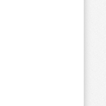
предложение оснащать все новые ...
1
28 ИЮЛЯ 2026
В Подмосковье запустят
производство холодильной
техники и теплообменного
оборудования
Проект реализует компания «ВЕЗА» ...
28 ИЮЛЯ 2026
Ридан объявил о старте продаж
автоматического
балансировочного клапана
Клапан APT‑R3 производится на заводе
в Лешково (Московская область) ...
27 ИЮЛЯ 2026
Шумоглушители собственного
производства от компании
TURKOV
Новая линейка пластинчатых
прямоугольных шумоглушителей ...
27 ИЮЛЯ 2026
Aquatherm Almaty 2026:
ключевая платформа для
развития инженерных систем