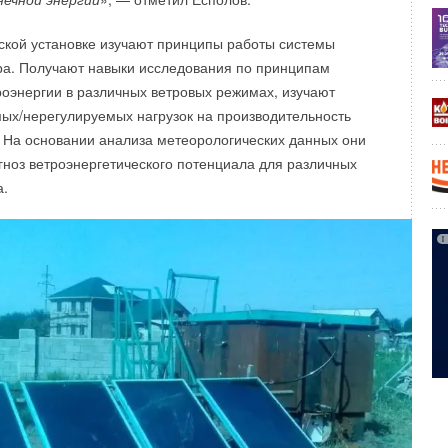
ской установке изучают принципы работы системы
ра. Получают навыки исследования по принципам
роэнергии в различных ветровых режимах, изучают
ых/нерегулируемых нагрузок на производительность
. На основании анализа метеорологических данных они
огноз ветроэнергетического потенциала для различных
а.
одит таким образом: рифленые листы, из которых
ивают радиаторные панели, изготавливаются
сах. Эта технология обеспечивает повторяемость
езупречность моделей. Элементы радиаторов
м многоточечной контактной сварки токами высокой
 Сварка радиаторов и обрезка кромок после сварки
остью автоматизированной сварочной линии LEAS.
технологии швы отличаются высоким качеством
динений.