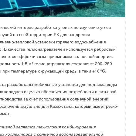
варки проходит на посту контроля на герметичность. Для
диатор подключается к системе сжатого воздуха,
ую со специальным растровом и испытывается давлением
ающим рабочее давлением прибора. Радиаторы LEMAX
ический интерес разработки ученых по изучению углов
естиступенчатую обработку перед окрашиванием. В ее
лучей по всей территории РК для внедрения
оциркониевая пассивация с обязательной сушкой в печи,
олнечно-тепловой установки горячего водоснабжения
 при 12
0
°C, которая улучшает адгезию, замедляет
во. В качестве гелионагревателей используется ребристый
и увеличивает срок службы окрасочного покрытия. В
является эффективным приемником солнечной энергии.
вки металла к окраске радиаторы проходят грунтование.
тельность 1.5 м² гелионагревателя составляет 200–250
аторов LEMAX Premium используется полиэфирный грунт.
ы при температуре окружающей среды в тени +1
8
°C.
дится в печи при температуре 19
0
°C.
ета разработаны мобильные установки для подъема воды
ых колодцев с целью обеспечения потребности в питьевой
отноводства за счет использования солнечной энергии.
оса очень актуально для Казахстана, который имеет резко-
имат.
тивной является технология комбинирования
ых коллекторов с солнечной водонагревательной