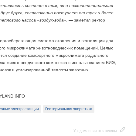
ективность состоит в том, что низкопотенциальная
друг друга, согласованно поступает от трех и более
еплового насоса «воздух-вода
», — заметил ректор
нергосберегающая система отопления и вентиляции для
ого микроклимата животноводческих помещений. Целью
тся создание комфортного микроклимата родильного
ика животноводческого комплекса с использованием ВИЭ,
новок и утилизированной теплоты животных.
YLAND.INFO
ечные электростанции
Геотермальная энергетика
remium окрашиваются распылением краски
ом поле, что гарантирует максимальный перенос частиц
Уведомления отключены