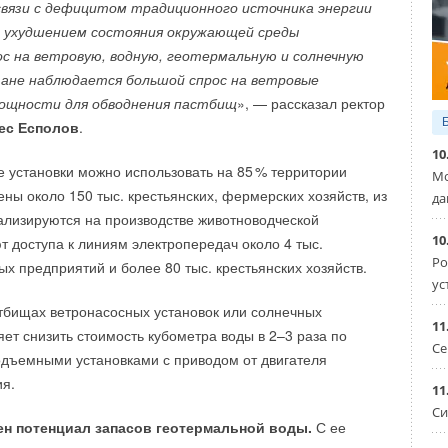
 связи с дефицитом традиционного источника энергии
13
лет
е ухудшением состояния окружающей среды
ос на ветровую, водную, геотермальную и солнечную
тане наблюдается большой спрос на ветровые
:
мощности для обводнения пастбищ
», — рассказал ректор
ес Есполов
.
10
е установки можно использовать на 8
5
% территории
Мо
ны около 150 тыс. крестьянских, фермерских хозяйств, из
да
ализируются на производстве животноводческой
из стали лучших российских производителей,
ускаемая на заводе «ПРО АКВА» имеет технические
10
т доступа к линиям электропередач около 4 тыс.
оссийским нормам и адаптированы для местных
тствия.
Ро
ых предприятий и более 80 тыс. крестьянских хозяйств.
м. В изготовлении радиаторов используется
ус
QUA
аль марки 08Ю, соответствующая российскому ГОСТ
тбищах ветронасосных установок или солнечных
045–93.
11
яет снизить стоимость кубометра воды в 2–3 раза по
Се
дъемными установками с приводом от двигателя
 радиаторов состоят из:
ия.
11
Си
ен потенциал запасов геотермальной воды.
С ее