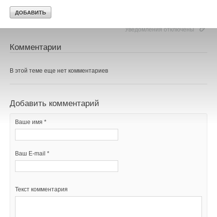
Ваше имя *
Уведомления отключены
Ваш E-mail *
Комментарии
В этой теме еще нет комментариев
Текст комментария
Добавить комментарий
Ваше имя *
Ваш E-mail *
Текст комментария