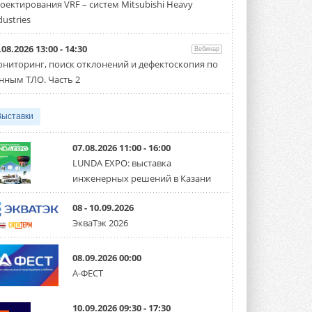
оектирования VRF – систем Mitsubishi Heavy
Новый сезон конкурса «ТИМ-лидеры»
стартует уже в сентябре 2026 года ...
dustries
3 АВГУСТА 2026
.08.2026 13:00 - 14:30
Вебинар
«Русклимат» укрепляет
ниторинг, поиск отклонений и дефектоскопия по
партнёрство за Уралом
Президент Омского землячества в
нным ТЛО. Часть 2
Москве Михаил Тимошенко посетил
Омск с трёхдневным рабочим визитом ...
31 ИЮЛЯ 2026
Выставки
Carrier модернизирует
флагманский чиллер AquaEdge
07.08.2026 11:00 - 16:00
19XR
LUNDA EXPO: выставка
Чиллер получил новую версию,
инженерных решений в Казани
работающую на хладагенте R1234ze ...
31 ИЮЛЯ 2026
08 - 10.09.2026
Mitsubishi расширяет
ЭкваТэк 2026
направление систем
охлаждения для ЦОД
Mitsubishi Electric создаёт в США новую
08.09.2026 00:00
компанию MEHITS US Inc. ...
А-ФЕСТ
31 ИЮЛЯ 2026
США запретили использование
10.09.2026 09:30 - 17:30