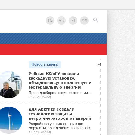
TG
VK
RT
MX
EN
Новости рынка
Учёные ЮУрГУ создали
каскадную установку,
объединяющую солнечную и
геотермальную энергию
Природосберегающие технологии ...
2 ЧАСА НАЗАД
Для Арктики создали
технологию защиты
ветрогенераторов от аварий
Разработка учитывает влияние
мерзлоты, обледенения и снеговых ...
2 ЧАСА НАЗАД