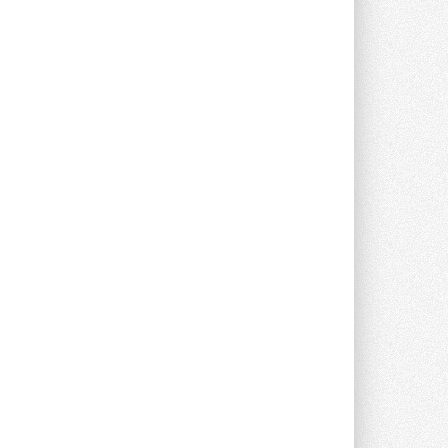
Токио — лидер по
интенсивности использования
кондиционеров
Данные получены в ходе очередного
опроса Daikin о восприятии жары ...
28 ИЮЛЯ 2026
CDU производства LG прошёл
валидацию NVIDIA для ИИ-дата-
центров
Компания становится официальным
партнёром NVIDIA по системам ...
28 ИЮЛЯ 2026
В Великобритании предлагают
сделать кондиционирование
обязательным для новостроек
Либеральные демократы внесли
предложение оснащать все новые ...
1
28 ИЮЛЯ 2026
В Подмосковье запустят
производство холодильной
техники и теплообменного
оборудования