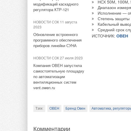
НСХ 50М, 100М, 
Согласно подсчетам
модификаций каскадного
Диапазон измеря
ветрогенератор на 
регулятора КТР-121
Исполнение — о
сможет работать в т
Степень защиты 
НОВОСТИ СОК 11 августа
водорода составят 5
Кабельный выво
2023
Средний срок сл
ветрогенератора в 4
Обновление встроенного
ИСТОЧНИК:
ОВЕН
а удельная стоимост
программного обеспечения
находятся в предел
приборов линейки СУНА
по оценке Оксфордс
НОВОСТИ СОК 27 июля 2023
стоимость «зеленого
В свою очередь, ста
Компания ОВЕН запустила
в зависимости от ти
самостоятельную площадку
горячего водоснабж
по автоматизации
Однако производств
и фотоэлектрически
вентиляционных систем
в шельфовой ветроэ
(CdTe) — бинарного
vent.owen.ru
капиталоемкостью. 
серебристо-белого ц
обходится в среднем
цвета), которое ши
показатель составл
установки обратно 
Тэги:
ОВЕН
Бренд Овен
Автоматика, регуляторы
мощностей может по
с прозрачностью 1
0
капитальные затрат
ватт. Установка пр
дома.
Комментарии