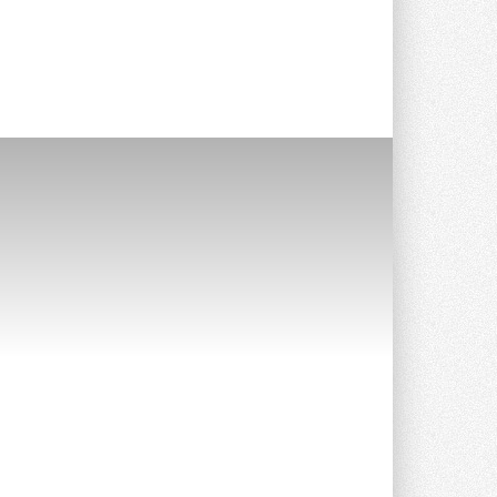
СИЭНПИ РУС представила
новую серию консольных
насосов NM
Усовершенствованная гидравлика
помогает снизить энергопотребление ...
30 ИЮЛЯ 2026
Группа «Теплолюкс» открыла
новую производственную
площадку
Открытие нового завода состоялось
сегодня в Мытищах ...
29 ИЮЛЯ 2026
Stiebel Eltron — спонсирует
международные соревнования
25 спортсменов, выступающих в
прыжках с трамплина и лыжном
двоеборье на международных ...
29 ИЮЛЯ 2026
Новый фирменный магазин
Midea открылся в Сургуте
Компания «Даичи» совместно с
партнером «Энердрим» открыла новый
фирменный магазин Midea в Сургуте ...
29 ИЮЛЯ 2026