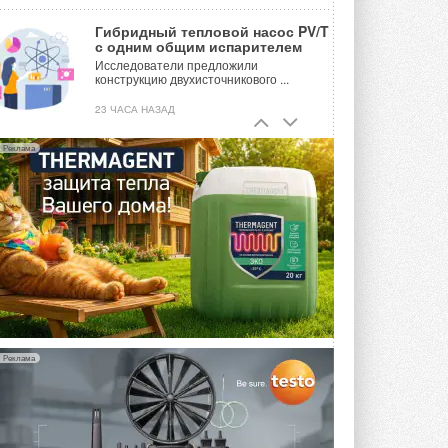
Гибридный тепловой насос PV/T
с одним общим испарителем
Исследователи предложили
конструкцию двухисточникового ...
23 ЧАСА НАЗАД
21-й ежегодный форум
Реклама
«ЦОД-2026»
Мероприятие пройдет 2-3 сентября в
отеле Radisson Slavyanskaya. Форум
посетит более двух тысяч участников ...
ВЧЕРА
Китайская Shenling представила
линейку тепловых насосов
«воздух-вода» на R290
Серия ThermaX R290 All-In-One
включает три модели ...
4 АВГУСТА 2026
Реклама
Тепловые насосы в связке с
солнечной генерацией и
накопителем снижают
потребление на 60%