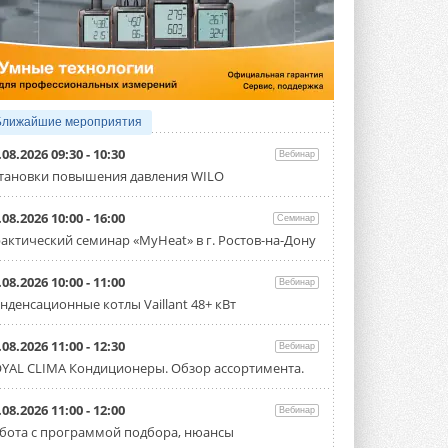
Исследователи из Италии установили ...
4 АВГУСТА 2026
«РУСКЛИМАТ Fest 2026» в Уфе
собрал свыше 700 профи
климатической отрасли
Организатором выступил торгово-
производственный холдинг ...
Ближайшие мероприятия
3 АВГУСТА 2026
.08.2026 09:30 - 10:30
Вебинар
«Датарк» испытал модульный
тановки повышения давления WILO
ЦОД с плотностью 54 кВт на
стойку
.08.2026 10:00 - 16:00
Семинар
Испытания прошли на собственной
производственной площадке и были ...
актический семинар «MyHeat» в г. Ростов-на-Дону
3 АВГУСТА 2026
.08.2026 10:00 - 11:00
Вебинар
Samsung выпускает VRF-
нденсационные котлы Vaillant 48+ кВт
систему DVM на R32
Линейка включает семь типоразмеров
производительностью от 22,4 до 56 кВт.
.08.2026 11:00 - 12:30
Вебинар
Суммарная длина трубопроводов ...
YAL CLIMA Кондиционеры. Обзор ассортимента.
3 АВГУСТА 2026
«СиСофт Девелопмент» подвел
.08.2026 11:00 - 12:00
Вебинар
итоги конкурса студенческих
бота с программой подбора, нюансы
проектов «ТИМ-лидеры 2026»