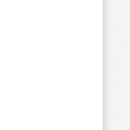
Проект реализует компания «ВЕЗА» ...
28 ИЮЛЯ 2026
Ридан объявил о старте продаж
автоматического
балансировочного клапана
Клапан APT‑R3 производится на заводе
в Лешково (Московская область) ...
27 ИЮЛЯ 2026
Шумоглушители собственного
производства от компании
TURKOV
Новая линейка пластинчатых
прямоугольных шумоглушителей ...
27 ИЮЛЯ 2026
Aquatherm Almaty 2026:
ключевая платформа для
развития инженерных систем
Центральной Азии
С 2 по 4 сентября 2026 года в Алматы ...
27 ИЮЛЯ 2026
ВИЭ обойдут уголь по
выработке электроэнергии в
текущем году