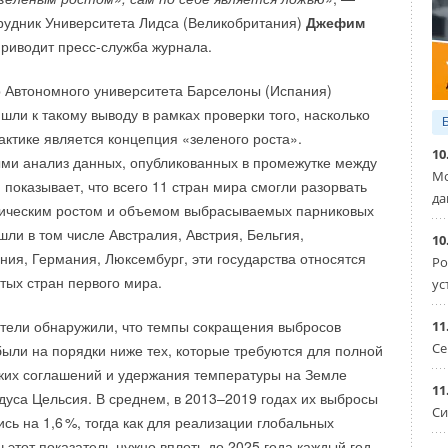
 минимальным потреблением электроэнергии. Показания
удет в ближайшие месяцы.
рудник Университета Лидса (Великобритания)
Джефим
проводным сетям и интегрируются в единую программную
 приводит пресс-служба журнала.
можно расширение количества измеряемых параметров
:00 до 18:00 по местному времени в Великобритании
в и периодичности измерений. Регистраторы
режим энергосбережения. Жители королевства, которые
 Автономного университета Барселоны (Испания)
работы в местах с особо неблагоприятными условиями
е электричества, в том числе путем отказа
шли к такому выводу в рамках проверки того, насколько
 числе тепловых камерах.
тиральных машин и игровых консолей, могли рассчитывать
актике является концепция «зеленого роста».
10
($7,4 по курсу на тот момент) за каждый
ми анализ данных, опубликованных в промежутке между
ва адаптированы для применения в единой системе
Мо
ч. Подобная мера была введена вследствие энергокризиса
 показывает, что всего 11 стран мира смогли разорвать
могут использоваться для контроля работы тепловых
да
вызванного резким ростом стоимости энергоресурсов
мическим ростом и объемом выбрасываемых парниковых
ри с распределением их по участкам, а также для
льных цепочек поставок газа на фоне конфликта
ошли в том числе Австралия, Австрия, Бельгия,
10
других задач. При работе вне системы контроль может
ния, Германия, Люксембург, эти государства относятся
Ро
соналом, а в системе автоматически с использованием
тых стран первого мира.
ус
щихся приборов учета тепловой энергии передаваемой
СПД либо собираемой периодически вручную.
тели обнаружили, что темпы сокращения выбросов
11
Се
 были на порядки ниже тех, которые требуются для полной
АРС» будут показаны на
XXI отраслевой конференции
ких соглашений и удержания температуры на Земле
2023»
13–14 сентября 2023 г. в Москве. Разработчики
11
адуса Цельсия. В среднем, в 2013–2019 годах их выбросы
 об устройстве в докладе «Автоматизированная система
Си
сь на 1,
6
%, тогда как для реализации глобальных
и температуры в тепловых сетях» ООО «ХТЭХ» ГК
 этот показатель нужно вплоть до 2025 года каждый год