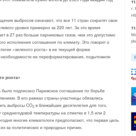
11
г.
PLO.RU
HE
Уведомления отключены
щения выбросов означают, что все 11 стран сократят свои
левого уровня примерно за 220 лет. За это время
11
 модули, термостаты,...
Системы трубопроводов
ет в 27 раз больше парниковых газов, чем это допустимо
Мо
(R
ного исполнения соглашения по климату. Это говорит о
атегии «зеленого роста» в ее текущей форме
Уведомления отключены
о необходимости ее переформатирования, подытожили
го роста»
а было подписано Парижское соглашение по борьбе
лением. В его рамках страны-участницы обязались
тить выбросы CO
в ближайшие десятилетия для того,
2
т среднегодовой температуры на отметке в 1,5 или 2
егодня многие климатологи предполагают, что первая цель
 из-за политических и природных причин.