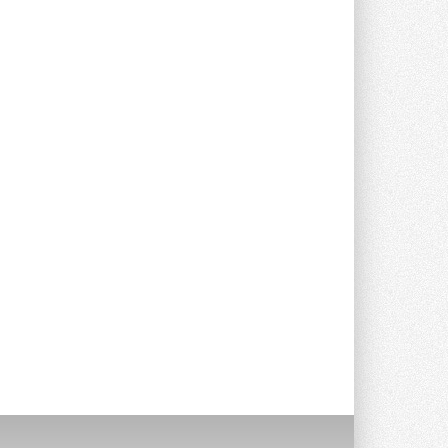
Уже через месяц в России
можно будет устанавливать
солнечные панели в МКД
С 1 сентября снимается запрет на
микрогенерацию в многоквартирных ...
30 ИЮЛЯ 2026
Канальные вентиляторы с ЕС-
двигателями Sysimple TRS EC
Poti
Новинка от Системэйр —
прямоугольный канальный ...
30 ИЮЛЯ 2026
Краска для окон: как выбрать
состав, который не
растрескается после первой
зимы
Частые вопросы о краске для окон ...
30 ИЮЛЯ 2026
СИЭНПИ РУС представила
новую серию консольных
насосов NM
Усовершенствованная гидравлика
помогает снизить энергопотребление ...
30 ИЮЛЯ 2026