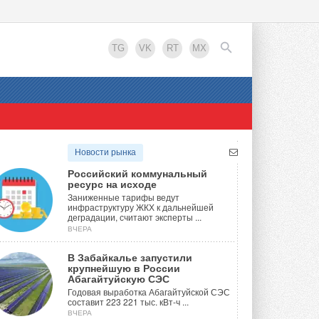
TG
VK
RT
MX
EN
Новости рынка
Российский коммунальный
ресурс на исходе
Заниженные тарифы ведут
инфраструктуру ЖКХ к дальнейшей
деградации, считают эксперты ...
ВЧЕРА
В Забайкалье запустили
крупнейшую в России
Абагайтуйскую СЭС
Годовая выработка Абагайтуйской СЭС
составит 223 221 тыс. кВт-ч ...
ВЧЕРА