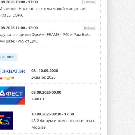
.08.2026 10:00 - 17:00
Семинар
Организатором выступил торгово-
производственный холдинг ...
 Мытищи - Настенные котлы малой мощности
3 АВГУСТА 2026
RMES, COPA
«Датарк» испытал модульный
.08.2026 11:00 - 12:00
ЦОД с плотностью 54 кВт на
Вебинар
стойку
дульные щитки Фрейм (FRAME) IP40 и Рам Бэйс
Испытания прошли на собственной
AM Base) IP65 от ДКС
производственной площадке и были ...
3 АВГУСТА 2026
Выставки
Samsung выпускает VRF-
систему DVM на R32
Линейка включает семь типоразмеров
08 - 10.09.2026
производительностью от 22,4 до 56 кВт.
ЭкваТэк 2026
Суммарная длина трубопроводов ...
3 АВГУСТА 2026
08.09.2026 00:00
«СиСофт Девелопмент» подвел
А-ФЕСТ
итоги конкурса студенческих
проектов «ТИМ-лидеры 2026»
Новый сезон конкурса «ТИМ-лидеры»
10.09.2026 09:30 - 17:30
стартует уже в сентябре 2026 года ...
3 АВГУСТА 2026
48-й Форум инженерных систем в
Москве
«Русклимат» укрепляет