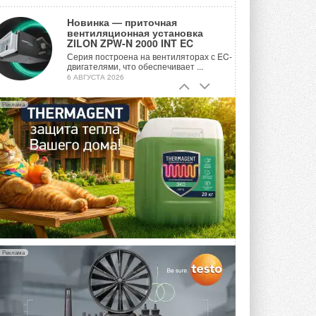
Новинка — приточная
вентиляционная установка
ZILON ZPW-N 2000 INT EC
Серия построена на вентиляторах с EC-
двигателями, что обеспечивает ...
6 АВГУСТА 2026
Учёные ЮУрГУ создали
Реклама
каскадную установку,
объединяющую солнечную и
геотермальную энергию
Природосберегающие технологии ...
6 АВГУСТА 2026
Для Арктики создали
технологию защиты
ветрогенераторов от аварий
Разработка учитывает влияние
мерзлоты, обледенения и снеговых ...
6 АВГУСТА 2026
Реклама
Гибридный тепловой насос PV/T
с одним общим испарителем
Исследователи предложили
конструкцию двухисточникового ...