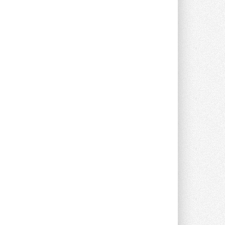
опроса Daikin о восприятии жары ...
28 ИЮЛЯ 2026
CDU производства LG прошёл
валидацию NVIDIA для ИИ-дата-
центров
Компания становится официальным
партнёром NVIDIA по системам ...
28 ИЮЛЯ 2026
В Великобритании предлагают
сделать кондиционирование
обязательным для новостроек
Либеральные демократы внесли
предложение оснащать все новые ...
1
28 ИЮЛЯ 2026
В Подмосковье запустят
производство холодильной
техники и теплообменного
оборудования
Проект реализует компания «ВЕЗА» ...
28 ИЮЛЯ 2026
Ридан объявил о старте продаж
автоматического
балансировочного клапана