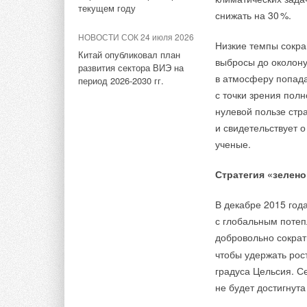
«ЛЭРС».
текущем году
снижать на 3
0
%.
ИСТОЧНИК:
ROSTE
НОВОСТИ СОК 24 июля 2026
Комментарии
Низкие темпы сокра
Китай опубликовал план
выбросы до околону
Тэги:
Росстройснабжение
Автоматика, регуляторы,
развития сектора ВИЭ на
В этой теме еще нет комментариев
в атмосферу попада
период 2026-2030 гг.
с точки зрения пол
Комментарии
нулевой пользе стр
Добавить комментарий
и свидетельствует 
ученые.
В этой теме еще нет комментариев
Ваше имя *
Ваш E-mail *
Стратегия «зелено
Добавить комментарий
В декабре 2015 год
Текст комментария
с глобальным потеп
Ваше имя *
Ваш E-mail *
добровольно сокра
чтобы удержать рос
градуса Цельсия. С
Текст комментария
не будет достигнута