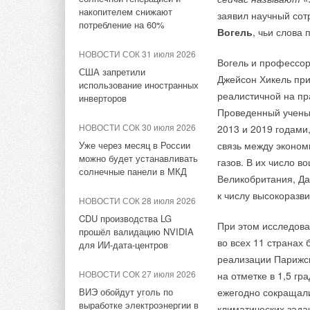
НОВОСТИ СОК 24 июля 2024
на аккумуляторах с
накопителем снижают
программе можно б
заявил научный сот
передаются по бес
Проект популяризации
НОВОСТИ СОК 17 июля 2026
потребление на 60%
Вогель
, чьи слова
электроотопления частных
систему ЛЭРС. Воз
Stiebel Eltron расширил
Прошлой зимой с 17
домов в Красноярске
линейку воздушно-водяных
и настройка объемо
НОВОСТИ СОК 31 июля 2026
действовал особый 
признан успешным
Вогель и профессор
тепловых насосов WPL-A
предназначены для 
США запретили
снижали потреблени
Джейсон Хикель при
использование иностранных
эксплуатации, в том
НОВОСТИ СОК 4 апреля 2024
от использования с
реалистичной на пр
НОВОСТИ СОК 6 июля 2026
инверторов
За три года в РФ введено 5
на получение до £6 
Проведенный учены
«Улей»: деревянный
Указанные устройст
ГВт генерирующих
сэкономленный кВт⋅
небоскрёб, который может
НОВОСТИ СОК 30 июля 2026
2013 и 2019 годами,
мощностей
мониторинга МСТ и 
изменить будущее высотного
в Великобритании, 
Уже через месяц в России
связь между эконо
сетей, включая поте
строительства
можно будет устанавливать
и нарушением глоба
газов. В их число в
НОВОСТИ СОК 10 января 2024
решения множества 
солнечные панели в МКД
на Украине.
Великобритания, Да
Подмосковное ЖКХ не
НОВОСТИ СОК 2 июля 2026
осуществляться пер
выдержало рождественских
к числу высокоразви
В России вступил в силу
информации с имею
НОВОСТИ СОК 28 июля 2026
ИСТОЧНИК:
ТАСС
морозов
«зеленый» стандарт для
с помощью любых У
CDU производства LG
При этом исследова
многоквартирных домов
прошёл валидацию NVIDIA
НОВОСТИ СОК 13 декабря
во всех 11 странах
для ИИ-дата-центров
Устройства «ЛЭРС 
2023
НОВОСТИ СОК 1 июля 2026
реализации Парижс
«Теплоснабжение-
В Москве реализован
Дом с пониженным расходом
НОВОСТИ СОК 27 июля 2026
на отметке в 1,5 гр
масштабный проект по
подробно расскажут
ВИЭ обойдут уголь по
ежегодно сокращали
снижению вредных выбросов
контроля давления 
выработке электроэнергии в
климатических задач