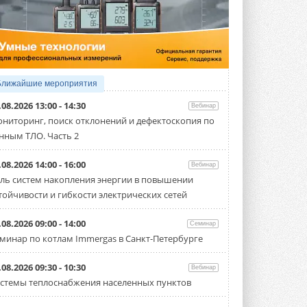
5 АВГУСТА 2026
21-й ежегодный форум
«ЦОД-2026»
Мероприятие пройдет 2-3 сентября в
отеле Radisson Slavyanskaya. Форум
посетит более двух тысяч участников ...
Ближайшие мероприятия
5 АВГУСТА 2026
.08.2026 13:00 - 14:30
Вебинар
Китайская Shenling представила
ниторинг, поиск отклонений и дефектоскопия по
линейку тепловых насосов
нным ТЛО. Часть 2
«воздух-вода» на R290
Серия ThermaX R290 All-In-One
включает три модели ...
.08.2026 14:00 - 16:00
Вебинар
4 АВГУСТА 2026
ль систем накопления энергии в повышении
тойчивости и гибкости электрических сетей
Тепловые насосы в связке с
солнечной генерацией и
накопителем снижают
.08.2026 09:00 - 14:00
Семинар
потребление на 60%
минар по котлам Immergas в Санкт-Петербурге
Исследователи из Италии установили ...
4 АВГУСТА 2026
.08.2026 09:30 - 10:30
Вебинар
«РУСКЛИМАТ Fest 2026» в Уфе
стемы теплоснабжения населенных пунктов
собрал свыше 700 профи
климатической отрасли