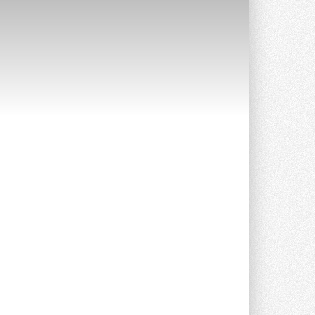
Группа «Теплолюкс» открыла
новую производственную
площадку
Открытие нового завода состоялось
сегодня в Мытищах ...
29 ИЮЛЯ 2026
Stiebel Eltron — спонсирует
международные соревнования
25 спортсменов, выступающих в
прыжках с трамплина и лыжном
двоеборье на международных ...
29 ИЮЛЯ 2026
Новый фирменный магазин
Midea открылся в Сургуте
Компания «Даичи» совместно с
партнером «Энердрим» открыла новый
фирменный магазин Midea в Сургуте ...
29 ИЮЛЯ 2026
Токио — лидер по
интенсивности использования
кондиционеров
Данные получены в ходе очередного